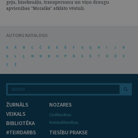
geju, biseksuāļu, transpersonu un viņu draugu
apvienības "Mozaīka" atklāto vēstuli.
AUTORU KATALOGS
A
Ā
B
C
Č
D
E
Ē
F
G
Ģ
H
I
J
K
Ķ
L
Ļ
M
N
Ņ
O
P
R
S
Š
T
U
Ū
V
Z
Ž
ŽURNĀLS
NOZARES
VEIKALS
Civiltiesības
BIBLIOTĒKA
Krimināltiesības
#TEIRDARBS
TIESĪBU PRAKSE