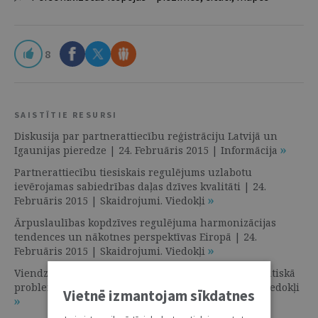
8
SAISTĪTIE RESURSI
Diskusija par partnerattiecību reģistrāciju Latvijā un
Igaunijas pieredze | 24. Februāris 2015 | Informācija
Partnerattiecību tiesiskais regulējums uzlabotu
ievērojamas sabiedrības daļas dzīves kvalitāti | 24.
Februāris 2015 | Skaidrojumi. Viedokļi
Ārpuslaulības kopdzīves regulējuma harmonizācijas
tendences un nākotnes perspektīvas Eiropā | 24.
Februāris 2015 | Skaidrojumi. Viedokļi
Viendzimuma pāru kopdzīves regulējuma tiesībpolitiskā
problemātika | 24. Februāris 2015 | Skaidrojumi. Viedokļi
Vietnē izmantojam sīkdatnes