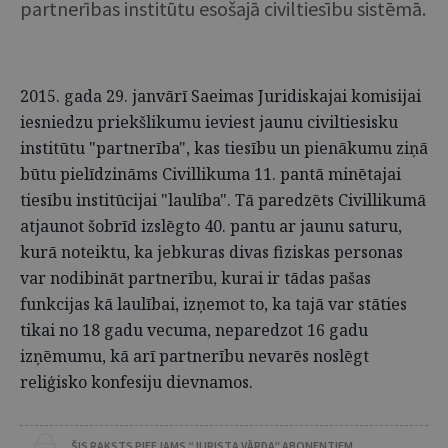
partnerības institūtu esošajā civiltiesību sistēmā.
2015. gada 29. janvārī Saeimas Juridiskajai komisijai
iesniedzu priekšlikumu ieviest jaunu civiltiesisku
institūtu "partnerība", kas tiesību un pienākumu ziņā
būtu pielīdzināms Civillikuma 11. pantā minētajai
tiesību institūcijai "laulība". Tā paredzēts Civillikumā
atjaunot šobrīd izslēgto 40. pantu ar jaunu saturu,
kurā noteiktu, ka jebkuras divas fiziskas personas
var nodibināt partnerību, kurai ir tādas pašas
funkcijas kā laulībai, izņemot to, ka tajā var stāties
tikai no 18 gadu vecuma, neparedzot 16 gadu
izņēmumu, kā arī partnerību nevarēs noslēgt
reliģisko konfesiju dievnamos.
ŠIS RAKSTS PIEEJAMS “JURISTA VĀRDA” ABONENTIEM