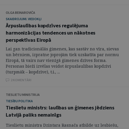
OLGA BEINAROVIČA
SKAIDROJUMI. VIEDOKĻI
Ārpuslaulības kopdzīves regulējuma
harmonizācijas tendences un nākotnes
perspektīvas Eiropā
Lai gan tradicionālās ģimenes, kas sastāv no vīra, sievas
un bērniem, izpratne joprojām tiek uzskatīta par normu
Eiropā, tā vairs nav vienīgā ģimenes dzīves forma.
Personas bieži izvēlas veidot ārpuslaulības kopdzīvi
(turpmāk – kopdzīve), t.i., ...
2 KOMENTĀRI
TIESLIETU MINISTRIJA
TIESĪBU POLITIKA
Tieslietu ministrs: laulības un ģimenes jēdziens
Latvijā paliks nemainīgs
Tieslietu ministra Dzintara Rasnača atbilde uz lesbiešu,