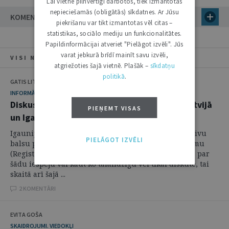
Lai vietne pilnvērtīgi darbotos, tiek izmantotas
nepieciešamās (obligātās) sīkdatnes. Ar Jūsu
KOMENTĀRI (29)
piekrišanu var tikt izmantotas vēl citas –
statistikas, sociālo mediju un funkcionalitātes.
Papildinformācijai atveriet "Pielāgot izvēli". Jūs
varat jebkurā brīdī mainīt savu izvēli,
VISI NUMURA RAKSTI
atgriežoties šajā vietnē. Plašāk –
sīkdatņu
politikā
.
GATIS LITVINS
INFORMĀCIJA
Diskusija par partnerattiecību reģistrāciju Latvijā
PIEŅEMT VISAS
un Igaunijas pieredze
Igaunijas parlaments 2014. gada 9. oktobrī tikai ar divu
PIELĀGOT IZVĒLI
balsu pārsvaru pieņēma Reģistrētas kopdzīves likumu
(Registered Partnership Act – angļu val.), bet Latvijā par
šādu iespēju vai kaut ko tamlīdzīgu vēl tikai diskutē, tai
skaitā arī šajā ...
2 KOMENTĀRI
EVITA GOŠA
SKAIDROJUMI. VIEDOKĻI