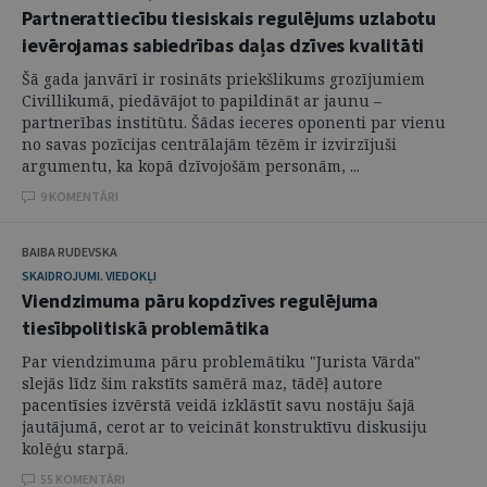
Partnerattiecību tiesiskais regulējums uzlabotu
ievērojamas sabiedrības daļas dzīves kvalitāti
Šā gada janvārī ir rosināts priekšlikums grozījumiem
Civillikumā, piedāvājot to papildināt ar jaunu –
partnerības institūtu. Šādas ieceres oponenti par vienu
no savas pozīcijas centrālajām tēzēm ir izvirzījuši
argumentu, ka kopā dzīvojošām personām, ...
9 KOMENTĀRI
BAIBA RUDEVSKA
SKAIDROJUMI. VIEDOKĻI
Viendzimuma pāru kopdzīves regulējuma
tiesībpolitiskā problemātika
Par viendzimuma pāru problemātiku "Jurista Vārda"
slejās līdz šim rakstīts samērā maz, tādēļ autore
pacentīsies izvērstā veidā izklāstīt savu nostāju šajā
jautājumā, cerot ar to veicināt konstruktīvu diskusiju
kolēģu starpā.
55 KOMENTĀRI