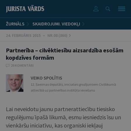
ŽURNĀLS
SKAIDROJUMI. VIEDOKĻI
24. FEBRUĀRIS 2015 • NR.08 (860)
Partnerība – cilvēktiesību aizsardzība esošām
kopdzīves formām
29 KOMENTĀRI
VEIKO SPOLĪTIS
12. Saeimas deputāts, iniciators grozījumiem Civillikumā
attiecībā uz partnerības institūta ieviešanu
Lai neveidotu jaunu partnerattiecību tiesisko
regulējumu īpašā likumā, esmu iesniedzis īsu un
vienkāršu iniciatīvu, kas organiski iekļauj