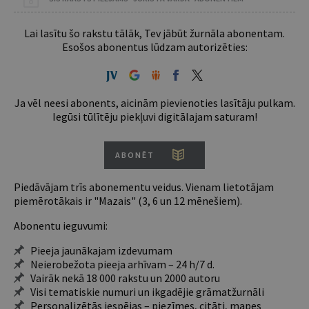
Lai lasītu šo rakstu tālāk, Tev jābūt žurnāla abonentam.
Esošos abonentus lūdzam autorizēties:
Ja vēl neesi abonents, aicinām pievienoties lasītāju pulkam.
Iegūsi tūlītēju piekļuvi digitālajam saturam!
ABONĒT
Piedāvājam trīs abonementu veidus. Vienam lietotājam
piemērotākais ir "Mazais" (3, 6 un 12 mēnešiem).
Abonentu ieguvumi:
Pieeja jaunākajam izdevumam
Neierobežota pieeja arhīvam – 24 h/7 d.
Vairāk nekā 18 000 rakstu un 2000 autoru
Visi tematiskie numuri un ikgadējie grāmatžurnāli
Personalizētās iespējas – piezīmes, citāti, mapes