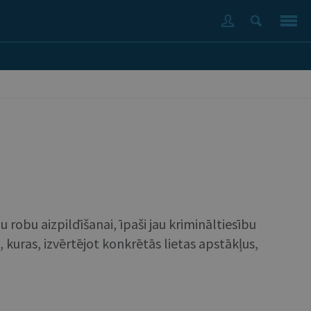
u robu aizpildīšanai, īpaši jau krimināltiesību
uras, izvērtējot konkrētās lietas apstākļus,