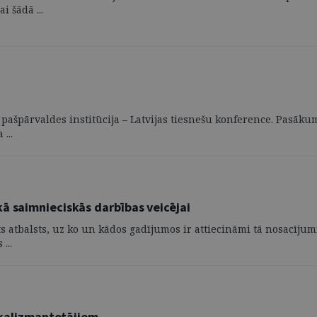
 šādā ...
pašpārvaldes institūcija – Latvijas tiesnešu konference. Pasāku
...
ā saimnieciskās darbības veicējai
ts atbalsts, uz ko un kādos gadījumos ir attiecināmi tā nosacīju
...
atkalizmantotājiem