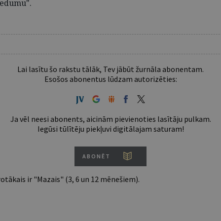
riedumu".
Lai lasītu šo rakstu tālāk, Tev jābūt žurnāla abonentam.
Esošos abonentus lūdzam autorizēties:
Ja vēl neesi abonents, aicinām pievienoties lasītāju pulkam.
Iegūsi tūlītēju piekļuvi digitālajam saturam!
ABONĒT
tākais ir "Mazais" (3, 6 un 12 mēnešiem).