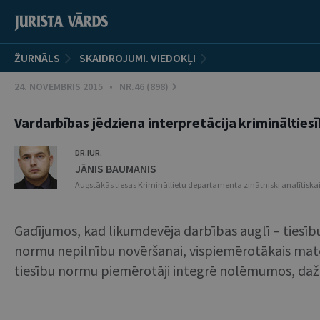
ŽURNĀLS
SKAIDROJUMI. VIEDOKĻI
24. NOVEMBRIS 2015 • NR.46 (898)
Vardarbības jēdziena interpretācija kriminālties
DR.IUR.
JĀNIS BAUMANIS
Augstākās tiesas Krimināllietu departamenta zinātniski analītisk
Gadījumos, kad likumdevēja darbības auglī – tiesību n
normu nepilnību novēršanai, vispiemērotākais mater
tiesību normu piemērotāji integrē nolēmumos, daži