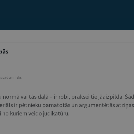
ībās
ais padomnieks
ormā vai tās daļā – ir robi, praksei tie jāaizpilda. Šād
iāls ir pētnieku pamatotās un argumentētās atziņas, k
 no kuriem veido judikatūru.