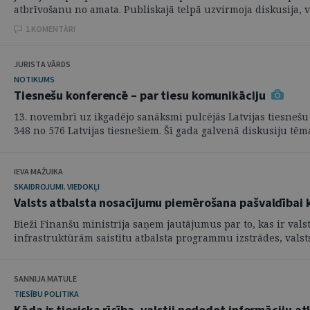
atbrīvošanu no amata. Publiskajā telpā uzvirmoja diskusija, vai
1 KOMENTĀRI
JURISTA VĀRDS
NOTIKUMS
Tiesnešu konferencē – par tiesu komunikāciju
13. novembrī uz ikgadējo sanāksmi pulcējās Latvijas tiesnešu 
348 no 576 Latvijas tiesnešiem. Šī gada galvenā diskusiju tēma 
IEVA MAŽUIKA
SKAIDROJUMI. VIEDOKĻI
Valsts atbalsta nosacījumu piemērošana pašvaldībai k
Bieži Finanšu ministrija saņem jautājumus par to, kas ir vals
infrastruktūrām saistītu atbalsta programmu izstrādes, valsts 
SANNIJA MATULE
TIESĪBU POLITIKA
Kāda ir tiesiska rīcība, valstij nododot informāciju 