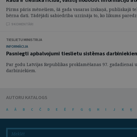
Pirms pāris mēnešiem, šā gada vasaras izskaņā, publiskajā tel
bērna dati. Tādējādi sabiedrība uzzināja to, ko likums paredz .
9 KOMENTĀRI
TIESLIETU MINISTRIJA
INFORMĀCIJA
Pasniegti apbalvojumi tieslietu sistēmas darbiniekie
Par godu Latvijas Republikas proklamēšanas 97. gadadienai un
darbiniekiem.
AUTORU KATALOGS
A
Ā
B
C
Č
D
E
Ē
F
G
Ģ
H
I
J
K
Ķ