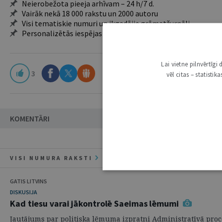
Neierobežota pieeja arhīvam – 24 h/7 d.
Vairāk nekā 18 000 rakstu un 2000 autoru
Visi tematiskie numuri un ikgadējie grāmatžurnāli
Personalizētās iespējas – piezīmes, citāti, mapes
Lai vietne pilnvērtīg
3
vēl citas – statisti
KOMENTĀRI
VISI NUMURA RAKSTI
GATIS LITVINS
DISKUSIJA
Kad tiesu varai jākontrolē Saeimas lēmumi
Jautājums par politiska lēmuma izpratni Administratīvā proc