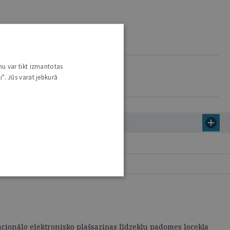
nu var tikt izmantotas
i". Jūs varat jebkurā
cionālo elektronisko plašsaziņas līdzekļu padomes locekļa