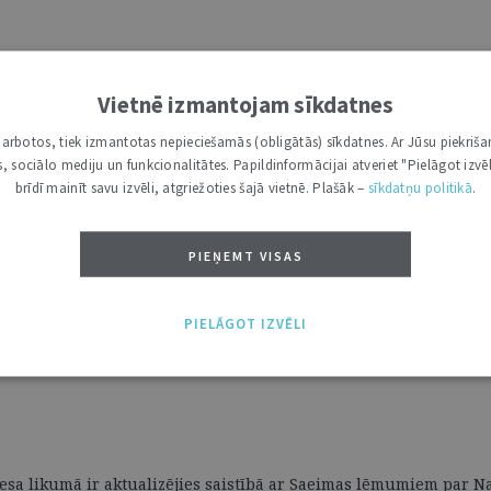
Vietnē izmantojam sīkdatnes
i darbotos, tiek izmantotas nepieciešamās (obligātās) sīkdatnes. Ar Jūsu piekriša
kas, sociālo mediju un funkcionalitātes. Papildinformācijai atveriet "Pielāgot izvēl
brīdī mainīt savu izvēli, atgriežoties šajā vietnē. Plašāk –
sīkdatņu politikā
.
PIEŅEMT VISAS
PIELĀGOT IZVĒLI
esa likumā ir aktualizējies saistībā ar Saeimas lēmumiem par Na