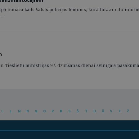
pā nonāca kāds Valsts policijas lēmums, kurā līdz ar citu inform
..
m
 Tieslietu ministrijas 97. dzimšanas dienai svinīgajā pasākumā 
L
Ļ
M
N
Ņ
O
P
R
S
Š
T
U
Ū
V
Z
Ž