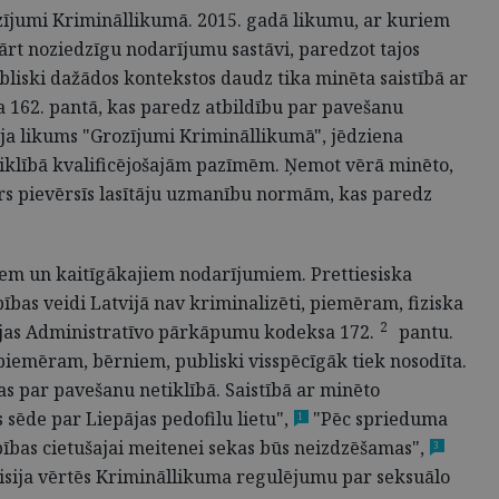
ozījumi Krimināllikumā. 2015. gadā likumu, ar kuriem
kārt noziedzīgu nodarījumu sastāvi, paredzot tajos
bliski dažādos kontekstos daudz tika minēta saistībā ar
uma 162. pantā, kas paredz atbildību par pavešanu
aija likums "Grozījumi Krimināllikumā", jēdziena
tiklībā kvalificējošajām pazīmēm. Ņemot vērā minēto,
ors pievērsīs lasītāju uzmanību normām, kas paredz
jiem un kaitīgākajiem nodarījumiem. Prettiesiska
bības veidi Latvijā nav kriminalizēti, piemēram, fiziska
2
vijas Administratīvo pārkāpumu kodeksa 172.
pantu.
, piemēram, bērniem, publiski visspēcīgāk tiek nosodīta.
as par pavešanu netiklībā. Saistībā ar minēto
sēde par Liepājas pedofilu lietu",
"Pēc sprieduma
1
ības cietušajai meitenei sekas būs neizdzēšamas",
3
sija vērtēs Krimināllikuma regulējumu par seksuālo