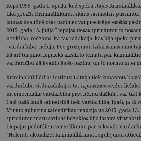
Kopš 1999. gada 1. aprīļa, kad spēkā stājās Kriminālli
tika grozīts Krimināllikums, skaits sasniedzis pussimtu
jaunas kvalificējošas pazīmes vai precizējot esošās paz
2015. gada 13. jūlija Liepājas tiesas spriedumu tā nosacī
netiklībā, redzams, ka tās redakcijā, kas bija spēkā pir
"vardarbība" nebija. Pēc grozījumu izdarīšanas minēta
kā arī turpinot iepriekš aizsākto tematu par kriminālt
vardarbību kā kvalificējošo pazīmi, un šo normu interp
Kriminālatbildības institūts Latvijā tiek izmantots kā
vardarbība visdažādākajos tās izpausmes veidos lielākoti
un emocionāla vardarbība pret bērnu dažkārt var tikt 
Tajā pašā laikā sabiedrībā tieši vardarbība, īpaši, ja t
Minēto apliecina sabiedrības reakcija uz 2015. gada 13. 
spriedumu masu saziņas līdzekļos bija lasāmi virsraksti
Liepājas pedofiliem vērtē likumu par seksuālo vardarb
"Nolemts aktualizēt Krimināllikuma regulējumu attiecī