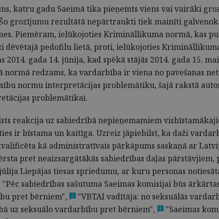
kums, katru gadu Saeimā tika pieņemts viens vai vairāki gr
. Šo grozījumu rezultātā nepārtraukti tiek mainīti galveno
īmes. Piemēram, ielūkojoties Krimināllikuma normā, kas pu
ti dēvētajā pedofilu lietā, proti, ielūkojoties Krimināllik
ms 2014. gada 14. jūnija, kad spēkā stājās 2014. gada 15. m
jā normā redzams, ka vardarbība ir viena no pavešanas ne
iesību normu interpretācijas problemātiku, šajā rakstā aut
retācijas problemātikai.
 valsts reakcija uz sabiedrībā nepieņemamiem visbīstamāka
es ir bīstama un kaitīga. Uzreiz jāpiebilst, ka daži vardar
kvalificēta kā administratīvais pārkāpums saskaņā ar Lat
ā vērsta pret neaizsargātākās sabiedrības daļas pārstāvjiem
jūlija Liepājas tiesas spriedumu, ar kuru personas notiesāt
: "Pēc sabiedrības sašutuma Saeimas komisijai būs ārkārtas 
ību pret bērniem",
"VBTAI vadītāja: no seksuālās vardarb
2
bā uz seksuālo vardarbību pret bērniem",
"Saeimas komi
4