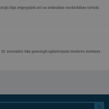
āciju bija atspoguļoti arī no seksuālas vardarbības cietuša
20. novembrī tika pasniegti apbalvojumi tieslietu sistēmas