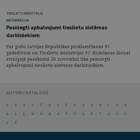
TIESLIETU MINISTRIJA
INFORMĀCIJA
Pasniegti apbalvojumi tieslietu sistēmas
darbiniekiem
Par godu Latvijas Republikas proklamēšanas 97.
gadadienai un Tieslietu ministrijas 97. dzimšanas dienai
svinīgajā pasākumā 20. novembrī tika pasniegti
apbalvojumi tieslietu sistēmas darbiniekiem.
AUTORU KATALOGS
A
Ā
B
C
Č
D
E
Ē
F
G
Ģ
H
I
J
K
Ķ
L
Ļ
M
N
Ņ
O
P
R
S
Š
T
U
Ū
V
Z
Ž