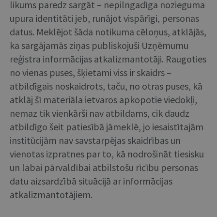
likums paredz sargāt – nepilngadīga nozieguma
upura identitāti jeb, runājot vispārīgi, personas
datus. Meklējot šāda notikuma cēloņus, atklājās,
ka sargājamās ziņas publiskojuši Uzņēmumu
reģistra informācijas atkalizmantotāji. Raugoties
no vienas puses, šķietami viss ir skaidrs –
atbildīgais noskaidrots, taču, no otras puses, kā
atklāj šī materiāla ietvaros apkopotie viedokļi,
nemaz tik vienkārši nav atbildams, cik daudz
atbildīgo šeit patiesībā jāmeklē, jo iesaistītajām
institūcijām nav savstarpējas skaidrības un
vienotas izpratnes par to, kā nodrošināt tiesisku
un labai pārvaldībai atbilstošu rīcību personas
datu aizsardzībā situācijā ar informācijas
atkalizmantotājiem.