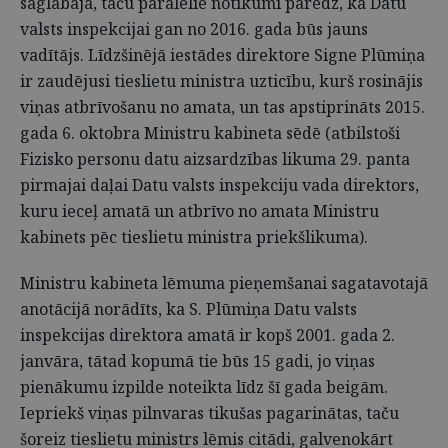
saglabāja, taču paralēlie notikumi paredz, ka Datu
valsts inspekcijai gan no 2016. gada būs jauns
vadītājs. Līdzšinējā iestādes direktore Signe Plūmiņa
ir zaudējusi tieslietu ministra uzticību, kurš rosinājis
viņas atbrīvošanu no amata, un tas apstiprināts 2015.
gada 6. oktobra Ministru kabineta sēdē (atbilstoši
Fizisko personu datu aizsardzības likuma 29. panta
pirmajai daļai Datu valsts inspekciju vada direktors,
kuru ieceļ amatā un atbrīvo no amata Ministru
kabinets pēc tieslietu ministra priekšlikuma).
Ministru kabineta lēmuma pieņemšanai sagatavotajā
anotācijā norādīts, ka S. Plūmiņa Datu valsts
inspekcijas direktora amatā ir kopš 2001. gada 2.
janvāra, tātad kopumā tie būs 15 gadi, jo viņas
pienākumu izpilde noteikta līdz šī gada beigām.
Iepriekš viņas pilnvaras tikušas pagarinātas, taču
šoreiz tieslietu ministrs lēmis citādi, galvenokārt