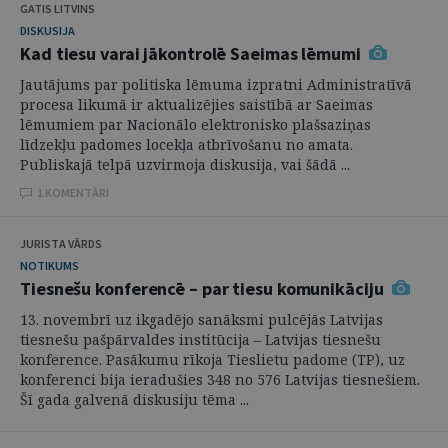
GATIS LITVINS
DISKUSIJA
Kad tiesu varai jākontrolē Saeimas lēmumi
Jautājums par politiska lēmuma izpratni Administratīvā
procesa likumā ir aktualizējies saistībā ar Saeimas
lēmumiem par Nacionālo elektronisko plašsaziņas
līdzekļu padomes locekļa atbrīvošanu no amata.
Publiskajā telpā uzvirmoja diskusija, vai šādā ...
1 KOMENTĀRI
JURISTA VĀRDS
NOTIKUMS
Tiesnešu konferencē – par tiesu komunikāciju
13. novembrī uz ikgadējo sanāksmi pulcējās Latvijas
tiesnešu pašpārvaldes institūcija – Latvijas tiesnešu
konference. Pasākumu rīkoja Tieslietu padome (TP), uz
konferenci bija ieradušies 348 no 576 Latvijas tiesnešiem.
Šī gada galvenā diskusiju tēma ...