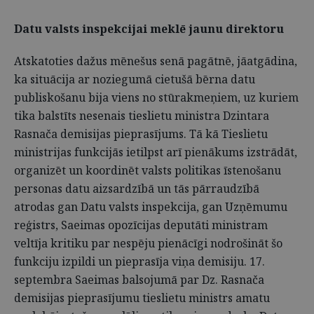
Datu valsts inspekcijai meklē jaunu direktoru
Atskatoties dažus mēnešus senā pagātnē, jāatgādina,
ka situācija ar noziegumā cietušā bērna datu
publiskošanu bija viens no stūrakmeņiem, uz kuriem
tika balstīts nesenais tieslietu ministra Dzintara
Rasnača demisijas pieprasījums. Tā kā Tieslietu
ministrijas funkcijās ietilpst arī pienākums izstrādāt,
organizēt un koordinēt valsts politikas īstenošanu
personas datu aizsardzībā un tās pārraudzībā
atrodas gan Datu valsts inspekcija, gan Uzņēmumu
reģistrs, Saeimas opozīcijas deputāti ministram
veltīja kritiku par nespēju pienācīgi nodrošināt šo
funkciju izpildi un pieprasīja viņa demisiju. 17.
septembra Saeimas balsojumā par Dz. Rasnača
demisijas pieprasījumu tieslietu ministrs amatu