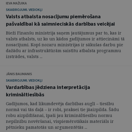
IEVA MAŽUIKA
SKAIDROJUMI. VIEDOKĻI
Valsts atbalsta nosacījumu piemērošana
pašvaldībai kā saimnieciskās darbības veicējai
Bieži Finanšu ministrija saņem jautājumus par to, kas ir
valsts atbalsts, uz ko un kādos gadījumos ir attiecināmi tā
nosacījumi. Kopš nozaru ministrijas ir sākušas darbu pie
dažādu ar infrastruktūrām saistītu atbalsta programmu
izstrādes, valsts ...
JĀNIS BAUMANIS
SKAIDROJUMI. VIEDOKĻI
Vardarbības jēdziena interpretācija
krimināltiesībās
Gadījumos, kad likumdevēja darbības auglī – tiesību
normā vai tās daļā – ir robi, praksei tie jāaizpilda. Šādu
robu aizpildīšanai, īpaši jau krimināltiesību normu
nepilnību novēršanai, vispiemērotākais materiāls ir
pētnieku pamatotās un argumentētās ...