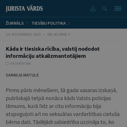
ŽURNĀLS
TIESĪBU POLITIKA
24. NOVEMBRIS 2015 • NR.46 (898)
Kāda ir tiesiska rīcība, valstij nododot
informāciju atkalizmantotājiem
9 KOMENTĀRI
SANNIJA MATULE
Pirms pāris mēnešiem, šā gada vasaras izskaņā,
publiskajā telpā nonāca kāds Valsts policijas
lēmums, kurā līdz ar citu informāciju bija
atspoguļoti arī no seksuālas vardarbības cietuša
bērna dati. Tādējādi sabiedrība uzzināja to, ko