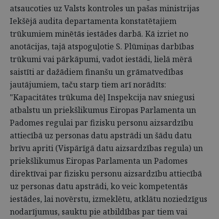
atsaucoties uz Valsts kontroles un pašas ministrijas
Iekšējā audita departamenta konstatētajiem
trūkumiem minētās iestādes darbā. Kā izriet no
anotācijas, tajā atspoguļotie S. Plūmiņas darbības
trūkumi vai pārkāpumi, vadot iestādi, lielā mērā
saistīti ar dažādiem finanšu un grāmatvedības
jautājumiem, taču starp tiem arī norādīts:
"Kapacitātes trūkuma dēļ Inspekcija nav sniegusi
atbalstu un priekšlikumus Eiropas Parlamenta un
Padomes regulai par fizisku personu aizsardzību
attiecībā uz personas datu apstrādi un šādu datu
brīvu apriti (Vispārīgā datu aizsardzības regula) un
priekšlikumus Eiropas Parlamenta un Padomes
direktīvai par fizisku personu aizsardzību attiecībā
uz personas datu apstrādi, ko veic kompetentās
iestādes, lai novērstu, izmeklētu, atklātu noziedzīgus
nodarījumus, sauktu pie atbildības par tiem vai