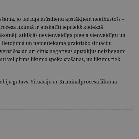
šama, jo tas bija mūsdienu apstākļiem neatbilstošs –
ocesa likumā ir apskatīti iepriekš kodeksā
ākotnēji atklājās nevienveidīga pieeja vienveidīgu un
 lietojumā un nepietiekama praktisko situāciju
ērst šos un arī citus negatīvus apstākļus neizbēgami
ti vēl pirms likuma spēkā stāšanās, un likums tiek
ebija gatavs. Situāciju ar Kriminālprocesa likuma