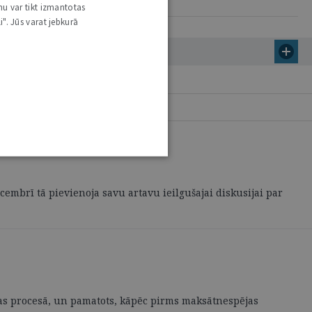
nu var tikt izmantotas
i". Jūs varat jebkurā
cembrī tā pievienoja savu artavu ieilgušajai diskusijai par
ējas procesā, un pamatots, kāpēc pirms maksātnespējas