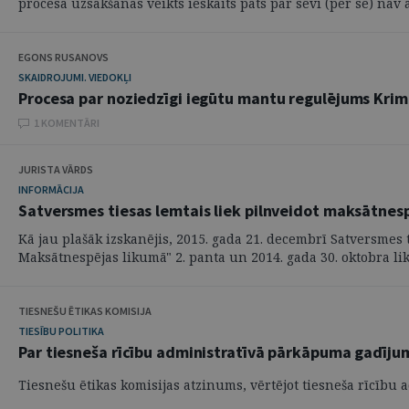
procesa uzsākšanas veikts ieskaits pats par sevi (per se) nav at
EGONS RUSANOVS
SKAIDROJUMI. VIEDOKĻI
Procesa par noziedzīgi iegūtu mantu regulējums Krim
1 KOMENTĀRI
JURISTA VĀRDS
INFORMĀCIJA
Satversmes tiesas lemtais liek pilnveidot maksātnes
Kā jau plašāk izskanējis, 2015. gada 21. decembrī Satversmes
Maksātnespējas likumā" 2. panta un 2014. gada 30. oktobra lik
TIESNEŠU ĒTIKAS KOMISIJA
TIESĪBU POLITIKA
Par tiesneša rīcību administratīvā pārkāpuma gadīju
Tiesnešu ētikas komisijas atzinums, vērtējot tiesneša rīcīb