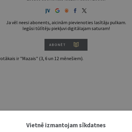
Ja vēl neesi abonents, aicinām pievienoties lasītāju pulkam.
Iegūsi tūlītēju piekļuvi digitālajam saturam!
ABONĒT
tākais ir "Mazais" (3, 6 un 12 mēnešiem).
Vietnē izmantojam sīkdatnes