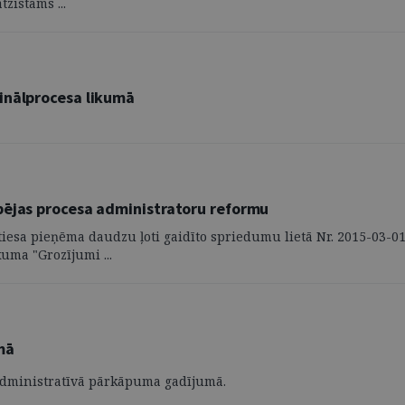
zīstams ...
inālprocesa likumā
pējas procesa administratoru reformu
 tiesa pieņēma daudzu ļoti gaidīto spriedumu lietā Nr. 2015-03-0
uma "Grozījumi ...
mā
u administratīvā pārkāpuma gadījumā.