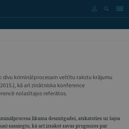
i: divu kriminālprocesam veltītu rakstu krājumu
2.2015.), kā arī zinātniska konference
rencē nolasītajos referātos.
iminālprocesa likuma desmitgadei, atskatoties uz šajos
as) sasniegto, kā arī izsakot savas prognozes par