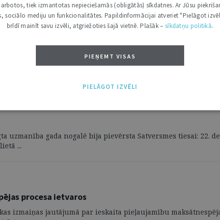
i darbotos, tiek izmantotas nepieciešamās (obligātās) sīkdatnes. Ar Jūsu piekriša
kas, sociālo mediju un funkcionalitātes. Papildinformācijai atveriet "Pielāgot izvēl
brīdī mainīt savu izvēli, atgriežoties šajā vietnē. Plašāk –
sīkdatņu politikā
.
PIEŅEMT VISAS
PIELĀGOT IZVĒLI
gta uzmanība gada nogalē bija pievērsta Satversmes tiesai: 22. de
etā ...
pējas procesa ietvaros
itikas izmaiņas jautājumā par ieskaita pieļaujamību maksātnesp