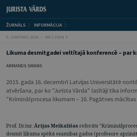
ŽURNĀLS
INFORMĀCIJA
5. JANVĀRIS 2016 • NR.1 (904)
Likuma desmitgadei veltītajā konferencē – par 
ARMANDS SMANS
2015. gada 16. decembrī Latvijas Universitātē nori
atvēršana, par ko "Jurista Vārda" lasītāji tika inform
"Kriminālprocesa likumam – 10. Pagātnes mācības un
Prof. Dr.iur.
Ārijas Meikališas
referāts "Kriminālproces
desmit likuma spēkā esamības gados (profesore apzināti 