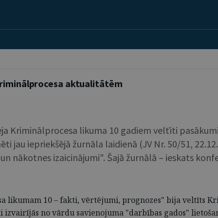
kriminālprocesa aktualitātēm
tēja Kriminālprocesa likuma 10 gadiem veltīti pasākum
ēti jau iepriekšējā žurnāla laidienā (JV Nr. 50/51, 22.1
 nākotnes izaicinājumi". Šajā žurnālā – ieskats konfe
a likumam 10 – fakti, vērtējumi, prognozes" bija veltīts Kr
izvairījās no vārdu savienojuma "darbības gados" lietošan