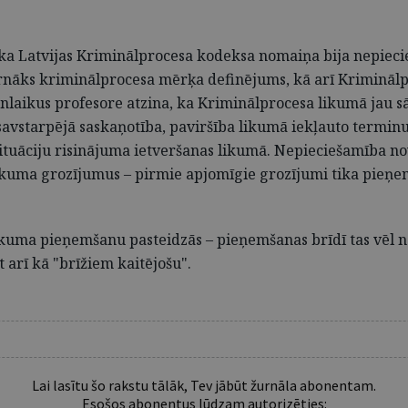
 ka Latvijas Kriminālprocesa kodeksa nomaiņa bija nepiecie
rnāks kriminālprocesa mērķa definējums, kā arī Kriminālpr
enlaikus profesore atzina, ka Kriminālprocesa likumā jau s
avstarpējā saskaņotība, paviršība likumā iekļauto terminu
tuāciju risinājuma ietveršanas likumā. Nepieciešamība nov
likuma grozījumus – pirmie apjomīgie grozījumi tika pieņem
likuma pieņemšanu pasteidzās – pieņemšanas brīdī tas vēl n
 arī kā "brīžiem kaitējošu".
Lai lasītu šo rakstu tālāk, Tev jābūt žurnāla abonentam.
Esošos abonentus lūdzam autorizēties: