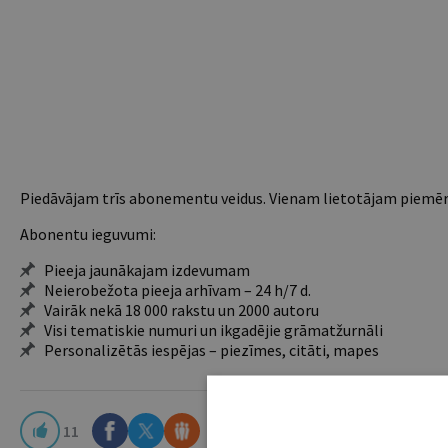
Piedāvājam trīs abonementu veidus. Vienam lietotājam piemēro
Abonentu ieguvumi:
Pieeja jaunākajam izdevumam
Neierobežota pieeja arhīvam – 24 h/7 d.
Vairāk nekā 18 000 rakstu un 2000 autoru
Visi tematiskie numuri un ikgadējie grāmatžurnāli
Personalizētās iespējas – piezīmes, citāti, mapes
11