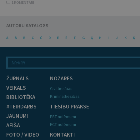
1 KOMENTĀRI
AUTORU KATALOGS
A
Ā
B
C
Č
D
E
Ē
F
G
Ģ
H
I
J
K
Ķ
ŽURNĀLS
NOZARES
VEIKALS
Civiltiesības
BIBLIOTĒKA
Krimināltiesības
#TEIRDARBS
TIESĪBU PRAKSE
JAUNUMI
EST nolēmumi
AFIŠA
ECT nolēmumi
FOTO / VIDEO
KONTAKTI