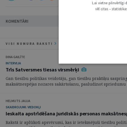
Lai vietne pilnvērtīg
vēl citas – statisti
KOMENTĀRI
VISI NUMURA RAKSTI
DINA GAILĪTE
INTERVIJA
Trīs Satversmes tiesas virsmērķi
Gan tiesību politikas veidotāju, gan tiesību praktiķu sasprin
maksātnespējas nozares sakārtošanu, pasludinot spriedumu li
HELMUTS JAUJA
SKAIDROJUMI. VIEDOKĻI
Ieskaita apstrīdēšana juridiskās personas maksātnes
Rakstā ir aplūkoti apsvērumi, kas ir ietekmējuši tiesību pol