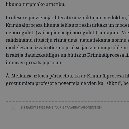
likuma turpmāko attīstību.
Profesore pievienojās literatūrā izteiktajam viedoklim,
Kriminālprocesa likumā iekļauts reālistiskāks un mode
nenoregulēti (vai nepienācīgi noregulēti) jautājumi. Vi
salīdzināmu situāciju risinājumā, nepietiekama normu s
modelēšana, izvairoties no praksē jau zināmu problēmsi
izraisīja daudzskaitlīgus un būtiskus Kriminālprocesa 
intensīvi grozīts joprojām.
Ā. Meikališa izteica pārliecību, ka ar Kriminālprocesa 
grozījumiem profesore novērtēja ne vien kā "sliktu", bet
ŠIS RAKSTS PIEEJAMS “JURISTA VĀRDA” ABONENTIEM