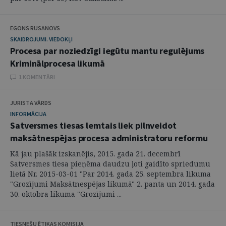
EGONS RUSANOVS
SKAIDROJUMI. VIEDOKĻI
Procesa par noziedzīgi iegūtu mantu regulējums
Kriminālprocesa likumā
1 KOMENTĀRI
JURISTA VĀRDS
INFORMĀCIJA
Satversmes tiesas lemtais liek pilnveidot
maksātnespējas procesa administratoru reformu
Kā jau plašāk izskanējis, 2015. gada 21. decembrī
Satversmes tiesa pieņēma daudzu ļoti gaidīto spriedumu
lietā Nr. 2015-03-01 "Par 2014. gada 25. septembra likuma
"Grozījumi Maksātnespējas likumā" 2. panta un 2014. gada
30. oktobra likuma "Grozījumi ...
TIESNEŠU ĒTIKAS KOMISIJA