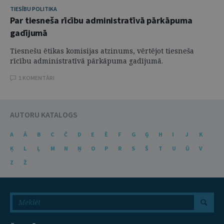
TIESĪBU POLITIKA
Par tiesneša rīcību administratīvā pārkāpuma
gadījumā
Tiesnešu ētikas komisijas atzinums, vērtējot tiesneša
rīcību administratīvā pārkāpuma gadījumā.
1 KOMENTĀRI
AUTORU KATALOGS
A
Ā
B
C
Č
D
E
Ē
F
G
Ģ
H
I
J
K
Ķ
L
Ļ
M
N
Ņ
O
P
R
S
Š
T
U
Ū
V
Z
Ž