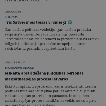
VISI NUMURA RAKSTI
DINA GAILĪTE
INTERVIJA
Trīs Satversmes tiesas virsmērķi
Gan tiesību politikas veidotāju, gan tiesību praktiķu
saspringta uzmanība gada nogalē bija pievērsta
Satversmes tiesai: 22. decembrī tā pievienoja savu artavu
ieilgušajai diskusijai par maksātnespējas nozares
sakārtošanu, pasludinot spriedumu lietā ...
HELMUTS JAUJA
SKAIDROJUMI. VIEDOKĻI
Ieskaita apstrīdēšana juridiskās personas
maksātnespējas procesa ietvaros
Rakstā ir aplūkoti apsvērumi, kas ir ietekmējuši tiesību
politikas izmaiņas jautājumā par ieskaita pieļaujamību
maksātnespējas procesā, un pamatots, kāpēc pirms
maksātnespējas procesa uzsākšanas veikts ieskaits pats
par sevi (per se) nav atzīstams ...