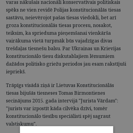
varas nākušais nacionāli konservatīvais politiskais
spēks ne vien revidē Polijas konstitucionālās tiesas
sastāvu, neievērojot pašas tiesas viedokli, bet arī
groza konstitucionālās tiesas procesu, nosakot,
teiksim, ka sprieduma pieņemšanai vienkārša
vairākuma vietā turpmāk būs vajadzīgas divas
trešdaļas tiesnešu balsu. Par Ukrainas un Krievijas
konstitucionālo tiesu diskutablajiem lēmumiem
dažādos politisko griežu periodos jau esam rakstījuši
iepriekš.
Trāpīgs visādā ziņā ir Lietuvas Konstitucionālās
tiesas bijušās tiesneses Tomas Birmontienes
secinājums 2015. gada intervijā "Jurista Vārdam":
"jurists var izpostīt kāda cilvēka dzīvi, tomēr
konstitucionālo tiesību speciālisti spēj sagraut
valstiskumu".