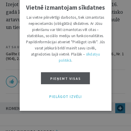
Izejot no šīs aksiomas, vēlēsimies pretējo: lai 2016.
Vietnē izmantojam sīkdatnes
gadā konstitucionālās tiesas pievienotu savu būtisko
Lai vietne pilnvērtīgi darbotos, tiek izmantotas
artavu krīžu un nestabilitātes mazināšanai pasaulē
nepieciešamās (obligātās) sīkdatnes. Ar Jūsu
un tiesiskuma vairošanā!
piekrišanu var tikt izmantotas vēl citas –
statistikas, sociālo mediju un funkcionalitātes.
Papildinformācijai atveriet "Pielāgot izvēli". Jūs
ATSAUCE UZ ŽURNĀLU
varat jebkurā brīdī mainīt savu izvēli,
Gailīte D. Konstitucionālās cerības. Jurista Vārds, 05.01.2016., Nr. 1
atgriežoties šajā vietnē. Plašāk –
sīkdatņu
(904), 2.lpp.
politikā
.
PIEŅEMT VISAS
0
PIELĀGOT IZVĒLI
KOMENTĀRI