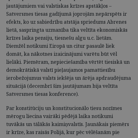
jautājumiem vai valstiskas krīzes apstākļos –
Satversmes tiesas gadījumā joprojām nepārspēts ir
efekts, ko uz sabiedrību atstāja spriedums Abrenes
lietā, saspringta uzmanība tika veltīta ekonomiskās
krīzes laika pensiju, tiesnešu algu u.c. lietām.
Diemžēl notikumi Eiropā un citur pasaulē liek
domāt, ka nākotnes izaicinājumi varētu būt vēl
lielāki. Piemēram, nepieciešamība vērtēt tiesiskā un
demokrātiskā valstī pieļaujamos pamattiesību
ierobežojumus valsts iekšēja un ārēja apdraudējuma
situācijā (decembrī šim jautājumam bija veltīta
Satversmes tiesas konference).
Par konstitūciju un konstitucionālo tiesu nozīmes
mērogu liecina vairāki pēdējā laika notikumi
tuvākās un tālākās kaimiņvalstīs. Jaunākais piemērs
ir krīze, kas raisās Polijā, kur pēc vēlēšanām pie