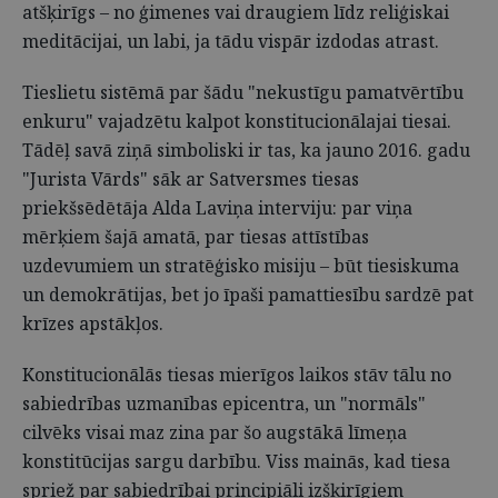
atšķirīgs – no ģimenes vai draugiem līdz reliģiskai
meditācijai, un labi, ja tādu vispār izdodas atrast.
Tieslietu sistēmā par šādu "nekustīgu pamatvērtību
enkuru" vajadzētu kalpot konstitucionālajai tiesai.
Tādēļ savā ziņā simboliski ir tas, ka jauno 2016. gadu
"Jurista Vārds" sāk ar Satversmes tiesas
priekšsēdētāja Alda Laviņa interviju: par viņa
mērķiem šajā amatā, par tiesas attīstības
uzdevumiem un stratēģisko misiju – būt tiesiskuma
un demokrātijas, bet jo īpaši pamattiesību sardzē pat
krīzes apstākļos.
Konstitucionālās tiesas mierīgos laikos stāv tālu no
sabiedrības uzmanības epicentra, un "normāls"
cilvēks visai maz zina par šo augstākā līmeņa
konstitūcijas sargu darbību. Viss mainās, kad tiesa
spriež par sabiedrībai principiāli izšķirīgiem