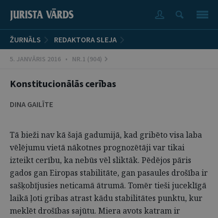
ŽURNĀLS
REDAKTORA SLEJA
5. JANVĀRIS 2016 • NR.1 (904)
Konstitucionālās cerības
DINA GAILĪTE
Tā bieži nav kā šajā gadumijā, kad gribēto visa laba
vēlējumu vietā nākotnes prognozētāji var tikai
izteikt cerību, ka nebūs vēl sliktāk. Pēdējos pāris
gados gan Eiropas stabilitāte, gan pasaules drošība ir
sašķobījusies neticamā ātrumā. Tomēr tieši juceklīgā
laikā ļoti gribas atrast kādu stabilitātes punktu, kur
meklēt drošības sajūtu. Miera avots katram ir