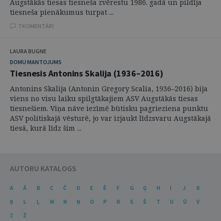
Augstākās tiesas tiesneša zvērestu 1986. gadā un pildīja
tiesneša pienākumus turpat ...
7 KOMENTĀRI
LAURA BUGNE
DOMU MANTOJUMS
Tiesnesis Antonins Skalija (1936–2016)
Antonins Skalija (Antonin Gregory Scalia, 1936–2016) bija
viens no visu laiku spilgtākajiem ASV Augstākās tiesas
tiesnešiem. Viņa nāve iezīmē būtisku pagrieziena punktu
ASV politiskajā vēsturē, jo var izjaukt līdzsvaru Augstākajā
tiesā, kurā līdz šim ...
AUTORU KATALOGS
A
Ā
B
C
Č
D
E
Ē
F
G
Ģ
H
I
J
K
Ķ
L
Ļ
M
N
Ņ
O
P
R
S
Š
T
U
Ū
V
Z
Ž