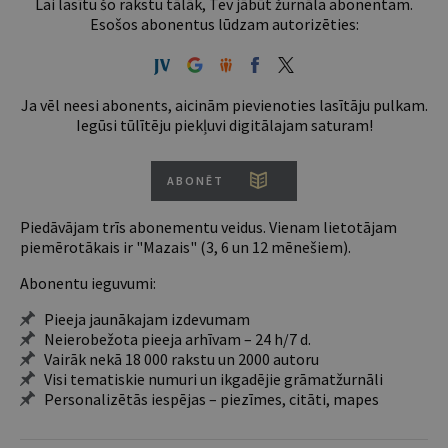
Lai lasītu šo rakstu tālāk, Tev jābūt žurnāla abonentam.
Esošos abonentus lūdzam autorizēties:
Ja vēl neesi abonents, aicinām pievienoties lasītāju pulkam.
Iegūsi tūlītēju piekļuvi digitālajam saturam!
ABONĒT
Piedāvājam trīs abonementu veidus. Vienam lietotājam
piemērotākais ir "Mazais" (3, 6 un 12 mēnešiem).
Abonentu ieguvumi:
Pieeja jaunākajam izdevumam
Neierobežota pieeja arhīvam – 24 h/7 d.
Vairāk nekā 18 000 rakstu un 2000 autoru
Visi tematiskie numuri un ikgadējie grāmatžurnāli
Personalizētās iespējas – piezīmes, citāti, mapes