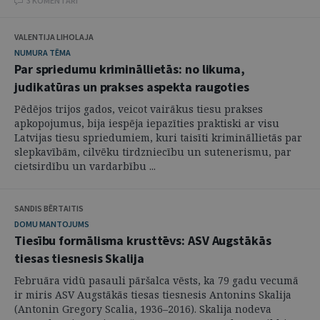
3 KOMENTĀRI
VALENTIJA LIHOLAJA
NUMURA TĒMA
Par spriedumu krimināllietās: no likuma,
judikatūras un prakses aspekta raugoties
Pēdējos trijos gados, veicot vairākus tiesu prakses
apkopojumus, bija iespēja iepazīties praktiski ar visu
Latvijas tiesu spriedumiem, kuri taisīti krimināllietās par
slepkavībām, cilvēku tirdzniecību un sutenerismu, par
cietsirdību un vardarbību ...
SANDIS BĒRTAITIS
DOMU MANTOJUMS
Tiesību formālisma krusttēvs: ASV Augstākās
tiesas tiesnesis Skalija
Februāra vidū pasauli pāršalca vēsts, ka 79 gadu vecumā
ir miris ASV Augstākās tiesas tiesnesis Antonins Skalija
(Antonin Gregory Scalia, 1936–2016). Skalija nodeva