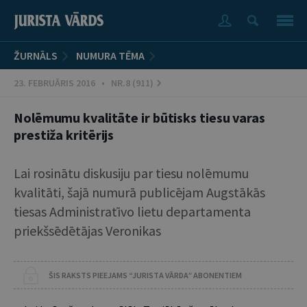
ŽURNĀLS
NUMURA TĒMA
23. FEBRUĀRIS 2016 • NR.8 (911)
Nolēmumu kvalitāte ir būtisks tiesu varas
prestiža kritērijs
Lai rosinātu diskusiju par tiesu nolēmumu
kvalitāti, šajā numurā publicējam Augstākās
tiesas Administratīvo lietu departamenta
priekšsēdētājas Veronikas
ŠIS RAKSTS PIEEJAMS “JURISTA VĀRDA” ABONENTIEM