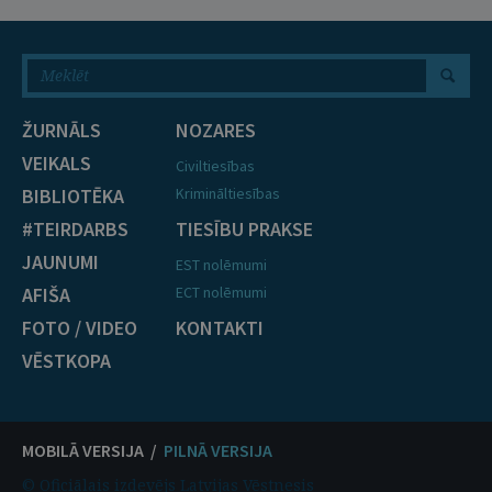
ŽURNĀLS
NOZARES
VEIKALS
Civiltiesības
BIBLIOTĒKA
Krimināltiesības
#TEIRDARBS
TIESĪBU PRAKSE
JAUNUMI
EST nolēmumi
AFIŠA
ECT nolēmumi
FOTO / VIDEO
KONTAKTI
VĒSTKOPA
MOBILĀ VERSIJA /
PILNĀ VERSIJA
© Oficiālais izdevējs Latvijas Vēstnesis