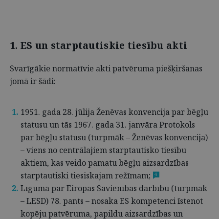
1. ES un starptautiskie tiesību akti
Svarīgākie normatīvie akti patvēruma piešķiršanas
jomā ir šādi:
1951. gada 28. jūlija Ženēvas konvencija par bēgļu
statusu un tās 1967. gada 31. janvāra Protokols
par bēgļu statusu (turpmāk – Ženēvas konvencija)
– viens no centrālajiem starptautisko tiesību
aktiem, kas veido pamatu bēgļu aizsardzības
starptautiski tiesiskajam režīmam;
4
Līguma par Eiropas Savienības darbību (turpmāk
– LESD) 78. pants – nosaka ES kompetenci īstenot
kopēju patvēruma, papildu aizsardzības un