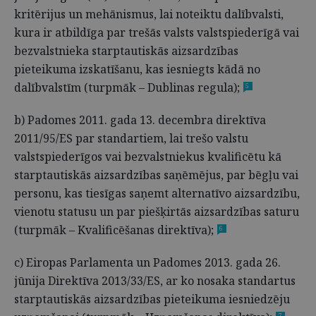
kritērijus un mehānismus, lai noteiktu dalībvalsti,
kura ir atbildīga par trešās valsts valstspiederīgā vai
bezvalstnieka starptautiskās aizsardzības
pieteikuma izskatīšanu, kas iesniegts kādā no
dalībvalstīm (turpmāk – Dublinas regula);
5
b) Padomes 2011. gada 13. decembra direktīva
2011/95/ES par standartiem, lai trešo valstu
valstspiederīgos vai bezvalstniekus kvalificētu kā
starptautiskās aizsardzības saņēmējus, par bēgļu vai
personu, kas tiesīgas saņemt alternatīvo aizsardzību,
vienotu statusu un par piešķirtās aizsardzības saturu
(turpmāk – Kvalificēšanas direktīva);
6
c) Eiropas Parlamenta un Padomes 2013. gada 26.
jūnija Direktīva 2013/33/ES, ar ko nosaka standartus
starptautiskās aizsardzības pieteikuma iesniedzēju
7