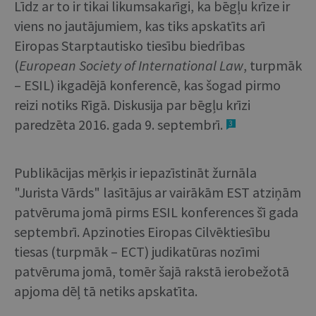
Līdz ar to ir tikai likumsakarīgi, ka bēgļu krīze ir
viens no jautājumiem, kas tiks apskatīts arī
Eiropas Starptautisko tiesību biedrības
(
European
Society
of
International
Law
, turpmāk
– ESIL) ikgadējā konferencē, kas šogad pirmo
reizi notiks Rīgā. Diskusija par bēgļu krīzi
paredzēta 2016. gada 9. septembrī.
3
Publikācijas mērķis ir iepazīstināt žurnāla
"Jurista Vārds" lasītājus ar vairākām EST atziņām
patvēruma jomā pirms ESIL konferences šī gada
septembrī. Apzinoties Eiropas Cilvēktiesību
tiesas (turpmāk – ECT) judikatūras nozīmi
patvēruma jomā, tomēr šajā rakstā ierobežotā
apjoma dēļ tā netiks apskatīta.