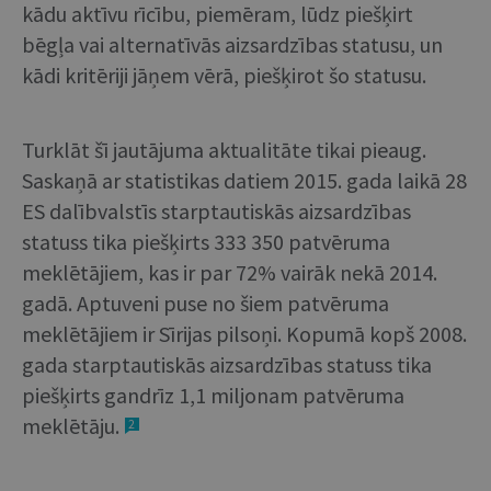
kādu aktīvu rīcību, piemēram, lūdz piešķirt
bēgļa vai alternatīvās aizsardzības statusu, un
kādi kritēriji jāņem vērā, piešķirot šo statusu.
Turklāt šī jautājuma aktualitāte tikai pieaug.
Saskaņā ar statistikas datiem 2015. gada laikā 28
ES dalībvalstīs starptautiskās aizsardzības
statuss tika piešķirts 333 350 patvēruma
meklētājiem, kas ir par 72% vairāk nekā 2014.
gadā. Aptuveni puse no šiem patvēruma
meklētājiem ir Sīrijas pilsoņi. Kopumā kopš 2008.
gada starptautiskās aizsardzības statuss tika
piešķirts gandrīz 1,1 miljonam patvēruma
meklētāju.
2