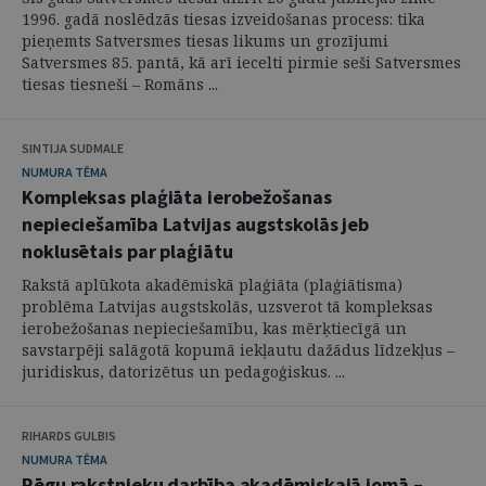
1996. gadā noslēdzās tiesas izveidošanas process: tika
pieņemts Satversmes tiesas likums un grozījumi
Satversmes 85. pantā, kā arī iecelti pirmie seši Satversmes
tiesas tiesneši – Romāns ...
SINTIJA SUDMALE
NUMURA TĒMA
Kompleksas plaģiāta ierobežošanas
nepieciešamība Latvijas augstskolās jeb
noklusētais par plaģiātu
Rakstā aplūkota akadēmiskā plaģiāta (plaģiātisma)
problēma Latvijas augstskolās, uzsverot tā kompleksas
ierobežošanas nepieciešamību, kas mērķtiecīgā un
savstarpēji salāgotā kopumā iekļautu dažādus līdzekļus –
juridiskus, datorizētus un pedagoģiskus. ...
RIHARDS GULBIS
NUMURA TĒMA
Rēgu rakstnieku darbība akadēmiskajā jomā –