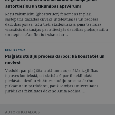
autortiesību un tikumības apsvērumi
Rēgu rakstnieku (ghostwriter) fenomens ir plaši
sastopams dažādās cilvēka intelektuālās un radošās
darbības jomās, taču tieši akadēmiskajā jomā tas raisa
visasākās diskusijas par attiecīgās darbības pieļaujamību
un nepieciešamību to izskaust ar ...
NUMURA TĒMA
Plaģiāts studiju procesa darbos: kā konstatēt un
novērst
Viedokli par plaģiāta jautājumu augstākās izglītības
ieguves kontekstā, tai skaitā arī par tīmeklī plaši
piedāvāto tiesību zinātnes studiju procesa darbu
pirkšanu un pārdošanu, pauž Latvijas Universitātes
Juridiskās fakultātes dekāne Anita Rodiņa, ...
AUTORU KATALOGS