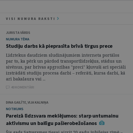
VISI NUMURA RAKSTI
JURISTA VĀRDS
NUMURA TĒMA
Studiju darbs kā pieprasīta brīvā tirgus prece
Līdztekus daudziem sludinājumiem interneta portālos
par to, ka pērk un pārdod transportlīdzekļus, stādus un
sivēnus, par brīvas apgrozības "preci" kļuvuši arī speciāli
izstrādāti studiju procesa darbi – referāti, kursa darbi, kā
arī bakalaura vai ...
40 KOMENTĀRI
DINA GAILĪTE, VIJA KALNIŅA
NOTIKUMS
Pareizā līdzsvara meklējumos: starp untumainu
aktīvismu un bailīgu pašierobežošanos
Šis gads Satversmes tiesai aizrit 20 gadu jubilejas zīmē –