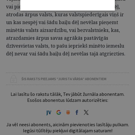
vai piederības kādai noteiktai sociālai grupai dēļ,
atrodas ārpus valsts, kuras valstspiederīgais viņš ir
un kas nespēj vai šādu baiļu dēļ nevēlas pieņemt
minētās valsts aizsardzību, vai bezvalstnieks, kas,
atrazdamies ārpus savas agrākās pastāvīgās
dzīvesvietas valsts, to pašu iepriekš minēto iemeslu
dēļ nevar vai šādu baiļu dēļ nevēlas tajā atgriezties.
ŠIS RAKSTS PIEEJAMS “JURISTA VĀRDA” ABONENTIEM
Lai lasītu šo rakstu tālāk, Tev jābūt žurnāla abonentam.
Esošos abonentus lūdzam autorizēties:
Ja vēl neesi abonents, aicinām pievienoties lasītāju pulkam.
Iegūsi tūlītēju piekļuvi digitālajam saturam!