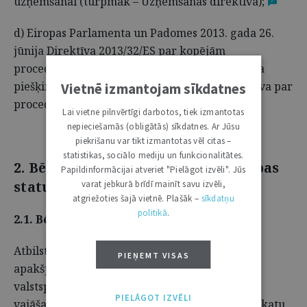
uzņemšanai (turpmāk – Uzņemšanas direktīva);
d) Eiropas Parlamenta un Padomes 2013. gada 26.
jūnija Direktīva 2013/32/ES par kopējām
procedūrām starptautiskās aizsardzības statusa
piešķiršanai un atņemšanai (turpmāk – Direktīva par
Vietnē izmantojam sīkdatnes
procedūrām).
8
Lai vietne pilnvērtīgi darbotos, tiek izmantotas
nepieciešamās (obligātās) sīkdatnes. Ar Jūsu
piekrišanu var tikt izmantotas vēl citas –
statistikas, sociālo mediju un funkcionalitātes.
2. Bēgļa un alternatīvās aizsardzības
Papildinformācijai atveriet "Pielāgot izvēli". Jūs
statusa nozīme
varat jebkurā brīdī mainīt savu izvēli,
atgriežoties šajā vietnē. Plašāk –
sīkdatņu
politikā
.
2.1. Bēglis
Atbilstoši Kvalificēšanas direktīvas 2. panta d)
PIEŅEMT VISAS
apakšpunktam "bēglis" ir trešās valsts
valstspiederīgais, kas, pamatoti baidoties no
PIELĀGOT IZVĒLI
vajāšanas rases, reliģijas, tautības, politisko uzskatu