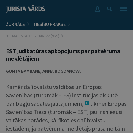
ŽURNĀLS
TIESĪBU PRAKSE
31. MAIJS 2016 • NR.22 (925)
EST judikatūras apkopojums par patvēruma
meklētājiem
GUNTA BAMBĀNE
,
ANNA BOGDANOVA
Kamēr dalībvalstu valdības un Eiropas
Savienības (turpmāk – ES) institūcijas diskutē
par bēgļu sadales jautājumiem,
tikmēr Eiropas
1
Savienības Tiesa (turpmāk – EST) jau ir sniegusi
vairākas norādes, kā rīkoties dalībvalstu
iestādēm, ja patvēruma meklētājs prasa no tām