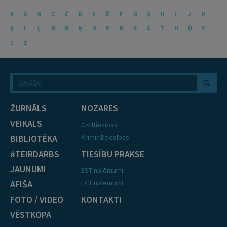
A
Ā
B
C
Č
D
E
Ē
F
G
Ģ
H
I
J
K
Ķ
L
Ļ
M
N
Ņ
O
P
R
S
Š
T
U
Ū
V
Z
Ž
ŽURNĀLS
NOZARES
VEIKALS
Civiltiesības
BIBLIOTĒKA
Krimināltiesības
#TEIRDARBS
TIESĪBU PRAKSE
JAUNUMI
EST nolēmumi
AFIŠA
ECT nolēmumi
FOTO / VIDEO
KONTAKTI
VĒSTKOPA