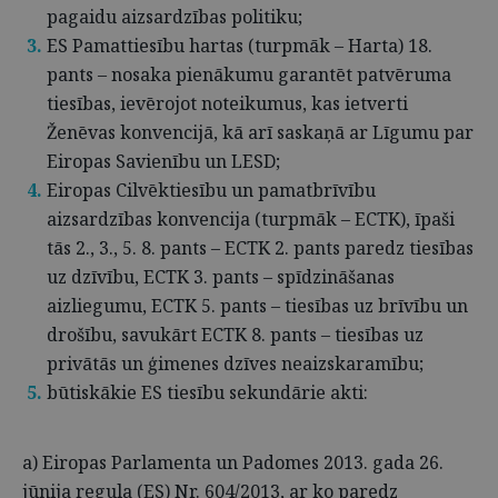
pagaidu aizsardzības politiku;
ES Pamattiesību hartas (turpmāk – Harta) 18.
pants – nosaka pienākumu garantēt patvēruma
tiesības, ievērojot noteikumus, kas ietverti
Ženēvas konvencijā, kā arī saskaņā ar Līgumu par
Eiropas Savienību un LESD;
Eiropas Cilvēktiesību un pamatbrīvību
aizsardzības konvencija (turpmāk – ECTK), īpaši
tās 2., 3., 5. 8. pants – ECTK 2. pants paredz tiesības
uz dzīvību, ECTK 3. pants – spīdzināšanas
aizliegumu, ECTK 5. pants – tiesības uz brīvību un
drošību, savukārt ECTK 8. pants – tiesības uz
privātās un ģimenes dzīves neaizskaramību;
būtiskākie ES tiesību sekundārie akti:
a) Eiropas Parlamenta un Padomes 2013. gada 26.
jūnija regula (ES) Nr. 604/2013, ar ko paredz