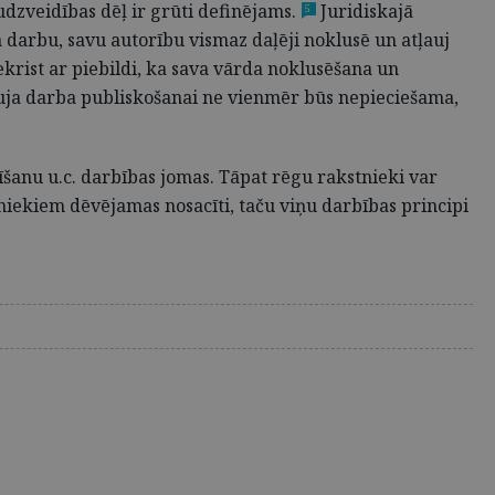
udzveidības dēļ ir grūti definējams.
Juridiskajā
5
 darbu, savu autorību vismaz daļēji noklusē un atļauj
iekrist ar piebildi, ka sava vārda noklusēšana un
ļauja darba publiskošanai ne vienmēr būs nepieciešama,
šanu u.c. darbības jomas. Tāpat rēgu rakstnieki var
tniekiem dēvējamas nosacīti, taču viņu darbības principi