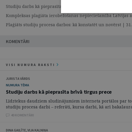
Studiju darbs kā pieprasīta brīvā tirgus prece | 31. Maijs 
Kompleksas plaģiāta ierobežošanas nepieciešamība Latvijas a
Plaģiāts studiju procesa darbos: kā konstatēt un novērst | 
KOMENTĀRI
VISI NUMURA RAKSTI
JURISTA VĀRDS
NUMURA TĒMA
Studiju darbs kā pieprasīta brīvā tirgus prece
Līdztekus daudziem sludinājumiem interneta portālos par to, 
studiju procesa darbi – referāti, kursa darbi, kā arī bakalaura 
40 KOMENTĀRI
DINA GAILĪTE, VIJA KALNIŅA