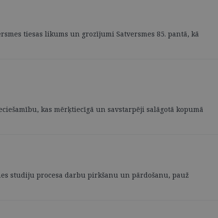
versmes tiesas likums un grozījumi Satversmes 85. pantā, kā
ieciešamību, kas mērķtiecīgā un savstarpēji salāgotā kopumā
nātnes studiju procesa darbu pirkšanu un pārdošanu, pauž