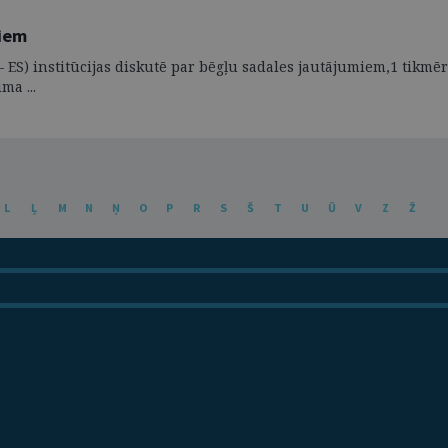
jiem
ES) institūcijas diskutē par bēgļu sadales jautājumiem,1 tikmēr
ma ...
L
Ļ
M
N
Ņ
O
P
R
S
Š
T
U
Ū
V
Z
Ž