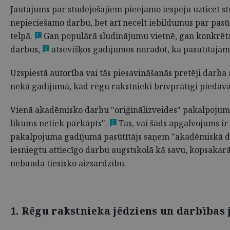
Jautājums par studējošajiem pieejamo iespēju uzticēt st
nepieciešamo darbu, bet arī necelt iebildumus par pasūtī
telpā.
Gan populārā sludinājumu vietnē, gan konkrētaj
1
darbus,
atsevišķos gadījumos norādot, ka pasūtītājam 
2
Uzspiestā autorība vai tās piesavināšanās pretēji darba
nekā gadījumā, kad rēgu rakstnieki brīvprātīgi piedāv
Vienā akadēmisko darbu "oriģinālizveides" pakalpojuma
likums netiek pārkāpts".
Tas, vai šāds apgalvojums ir
3
pakalpojuma gadījumā pasūtītājs saņem "akadēmiskā d
iesniegtu attiecīgo darbu augstskolā kā savu, kopsakar
nebauda tiesisko aizsardzību.
1. Rēgu rakstnieka jēdziens un darbības