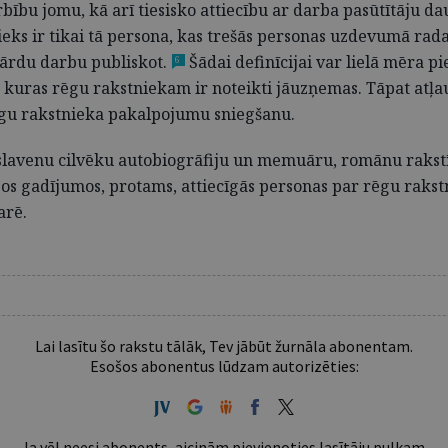
ību jomu, kā arī tiesisko attiecību ar darba pasūtītāju da
ieks ir tikai tā persona, kas trešās personas uzdevumā rada
 vārdu darbu publiskot.
Šādai definīcijai var lielā mēra p
6
s, kuras rēgu rakstniekam ir noteikti jāuzņemas. Tāpat at
rēgu rakstnieka pakalpojumu sniegšanu.
slavenu cilvēku autobiogrāfiju un memuāru, romānu rakstī
ajos gadījumos, protams, attiecīgās personas par rēgu raks
arē.
Lai lasītu šo rakstu tālāk, Tev jābūt žurnāla abonentam.
Esošos abonentus lūdzam autorizēties:
Ja vēl neesi abonents, aicinām pievienoties lasītāju pulkam.