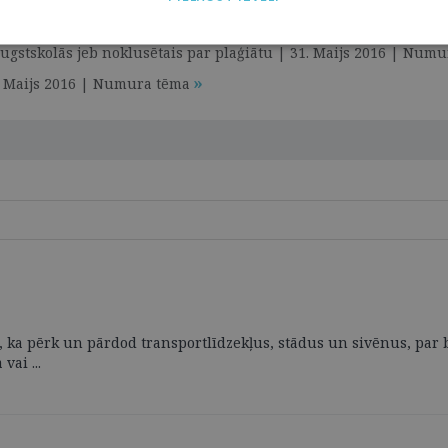
2016 | Numura tēma
ugstskolās jeb noklusētais par plaģiātu | 31. Maijs 2016 | Num
31. Maijs 2016 | Numura tēma
ka pērk un pārdod transportlīdzekļus, stādus un sivēnus, par brī
vai ...