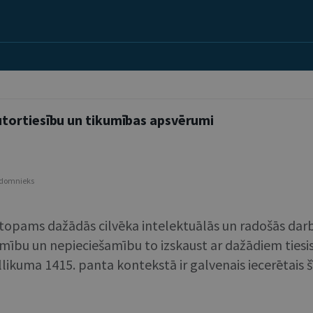
tortiesību un tikumības apsvērumi
padomnieks
stopams dažādās cilvēka intelektuālās un radošās darb
ujamību un nepieciešamību to izskaust ar dažādiem tie
likuma 1415. panta kontekstā ir galvenais iecerētais šī