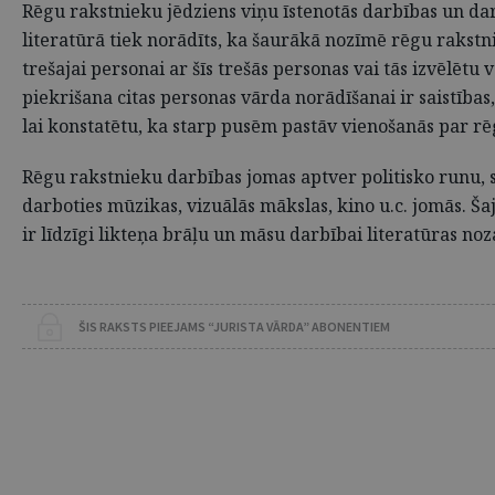
Rēgu rakstnieku jēdziens viņu īstenotās darbības un darb
literatūrā tiek norādīts, ka šaurākā nozīmē rēgu rakstn
trešajai personai ar šīs trešās personas vai tās izvēlētu
piekrišana citas personas vārda norādīšanai ir saistība
lai konstatētu, ka starp pusēm pastāv vienošanās par 
Rēgu rakstnieku darbības jomas aptver politisko runu, 
darboties mūzikas, vizuālās mākslas, kino u.c. jomās. Š
ir līdzīgi likteņa brāļu un māsu darbībai literatūras noz
ŠIS RAKSTS PIEEJAMS “JURISTA VĀRDA” ABONENTIEM