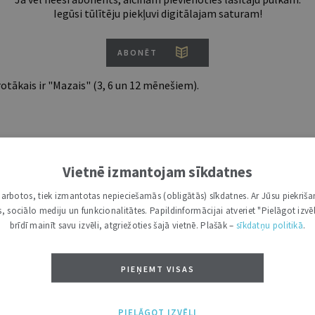
Iegūsi tūlītēju piekļuvi digitālajam saturam!
ABONĒT
tākais ir "Mazais" (3, 6 un 12 mēnešiem).
Vietnē izmantojam sīkdatnes
i darbotos, tiek izmantotas nepieciešamās (obligātās) sīkdatnes. Ar Jūsu piekriša
kas, sociālo mediju un funkcionalitātes. Papildinformācijai atveriet "Pielāgot izvēl
brīdī mainīt savu izvēli, atgriežoties šajā vietnē. Plašāk –
sīkdatņu politikā
.
PIEŅEMT VISAS
PIELĀGOT IZVĒLI