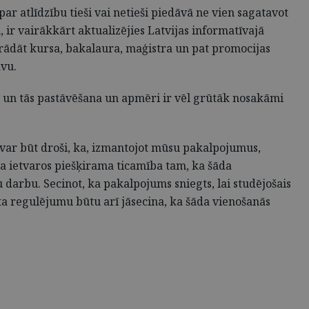
 atlīdzību tieši vai netieši piedāvā ne vien sagatavot
 ir vairākkārt aktualizējies Latvijas informatīvajā
rādāt kursa, bakalaura, maģistra un pat promocijas
avu.
u, un tās pastāvēšana un apmēri ir vēl grūtāk nosakāmi
var būt droši, ka, izmantojot mūsu pakalpojumus,
ma ietvaros piešķirama ticamība tam, ka šāda
 darbu. Secinot, ka pakalpojums sniegts, lai studējošais
a regulējumu būtu arī jāsecina, ka šāda vienošanās