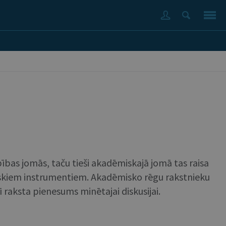
ības jomās, taču tieši akadēmiskajā jomā tas raisa
siskiem instrumentiem. Akadēmisko rēgu rakstnieku
 raksta pienesums minētajai diskusijai.