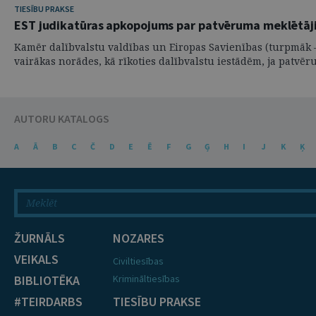
TIESĪBU PRAKSE
EST judikatūras apkopojums par patvēruma meklētā
Kamēr dalībvalstu valdības un Eiropas Savienības (turpmāk – 
vairākas norādes, kā rīkoties dalībvalstu iestādēm, ja patvēru
AUTORU KATALOGS
A
Ā
B
C
Č
D
E
Ē
F
G
Ģ
H
I
J
K
Ķ
ŽURNĀLS
NOZARES
VEIKALS
Civiltiesības
BIBLIOTĒKA
Krimināltiesības
#TEIRDARBS
TIESĪBU PRAKSE