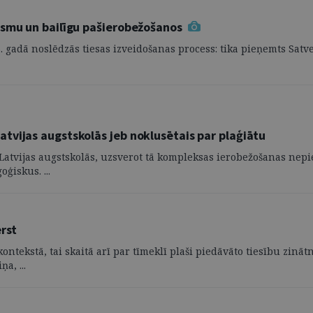
ismu un bailīgu pašierobežošanos
96. gadā noslēdzās tiesas izveidošanas process: tika pieņemts Sat
tvijas augstskolās jeb noklusētais par plaģiātu
Latvijas augstskolās, uzsverot tā kompleksas ierobežošanas nep
ģiskus. ...
ērst
kontekstā, tai skaitā arī par tīmeklī plaši piedāvāto tiesību zi
a, ...