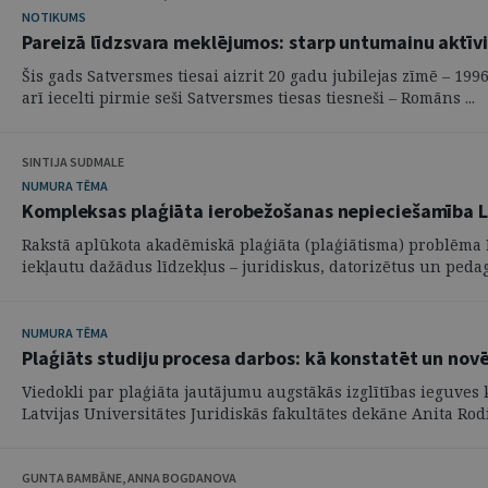
NOTIKUMS
Pareizā līdzsvara meklējumos: starp untumainu aktīv
Šis gads Satversmes tiesai aizrit 20 gadu jubilejas zīmē – 19
arī iecelti pirmie seši Satversmes tiesas tiesneši – Romāns ...
SINTIJA SUDMALE
NUMURA TĒMA
Kompleksas plaģiāta ierobežošanas nepieciešamība La
Rakstā aplūkota akadēmiskā plaģiāta (plaģiātisma) problēma 
iekļautu dažādus līdzekļus – juridiskus, datorizētus un pedago
NUMURA TĒMA
Plaģiāts studiju procesa darbos: kā konstatēt un nov
Viedokli par plaģiāta jautājumu augstākās izglītības ieguves 
Latvijas Universitātes Juridiskās fakultātes dekāne Anita Rodiņ
GUNTA BAMBĀNE, ANNA BOGDANOVA