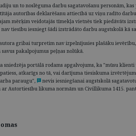
udiju un to noslēguma darbu sagatavošanu personām, kas par
tāja autorības deklarēšanu attiecībā uz viņu radīto darbu,
am mērķim veidotajās tīmekļa vietnēs tiek piedāvāts izst
nav tiesību iesniegt šādi izstrādāto darbu augstskolā kā s
 autora gribai turpretim nav izpelnījusies plašāku ievērīb
ā savus pakalpojumus peļņas nolūkā.
 sniedzēja portālā rodams apgalvojums, ka "mūsu klienti 
 patiess, atkarīgs no tā, vai darījuma tiesiskuma izvērtēju
arba paraugu",
nevis iesniegšanai augstskolā sagatavotu
4
ā ar Autortiesību likuma normām un Civillikuma 1415. pant
 jomas