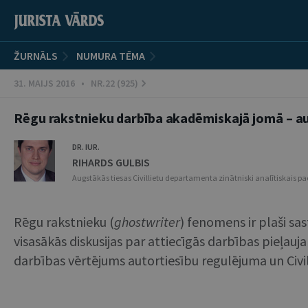
ŽURNĀLS
NUMURA TĒMA
31. MAIJS 2016 • NR.22 (925)
Rēgu rakstnieku darbība akadēmiskajā jomā – au
DR. IUR.
RIHARDS GULBIS
Augstākās tiesas Civillietu departamenta zinātniski analītiskais 
Rēgu rakstnieku (
ghostwriter
) fenomens ir plaši sa
visasākās diskusijas par attiecīgās darbības pieļa
darbības vērtējums autortiesību regulējuma un Civil