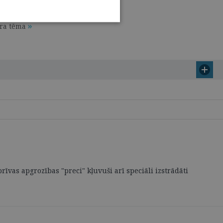
ura tēma
vas apgrozības "preci" kļuvuši arī speciāli izstrādāti