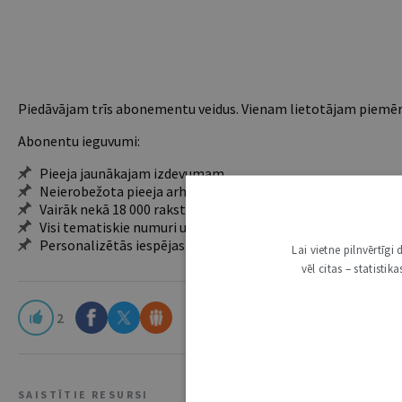
Piedāvājam trīs abonementu veidus. Vienam lietotājam piemēro
Abonentu ieguvumi:
Pieeja jaunākajam izdevumam
Neierobežota pieeja arhīvam – 24 h/7 d.
Vairāk nekā 18 000 rakstu un 2000 autoru
Visi tematiskie numuri un ikgadējie grāmatžurnāli
Personalizētās iespējas – piezīmes, citāti, mapes
Lai vietne pilnvērtīg
vēl citas – statisti
2
SAISTĪTIE RESURSI