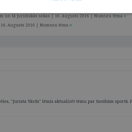
 | Numura tēma
 un tā juridiskās sekas | 16. Augusts 2016 | Numura tēma
 | 16. Augusts 2016 | Numura tēma
pēles, "Jurista Vārds" lēmis aktualizēt tēmu par tiesībām sportā.