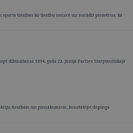
tu sporta tiesībās kā tiesību nozarē un norādīt piemērus, kā
pš dibināšanas 1894. gada 23. jūnijā Parīzes Starptautiskajā
erāciju tiesībām un pienākumiem, konstatējot dopinga