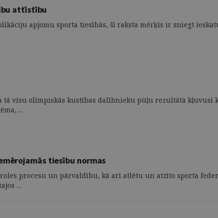
ību attīstību
likāciju apjomu sporta tiesībās, šī raksta mērķis ir sniegt ieska
tā visu olimpiskās kustības dalībnieku pūļu rezultātā kļuvusi ko
ma, ...
iemērojamās tiesību normas
roles procesu un pārvaldību, kā arī atlētu un atzīto sporta fed
jos ...