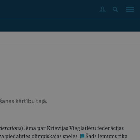
šanas kārtību tajā.
ederations
) lēma par Krievijas Vieglatlētu federācijas
a piedalīties olimpiskajās spēlēs.
Šāds lēmums tika
1