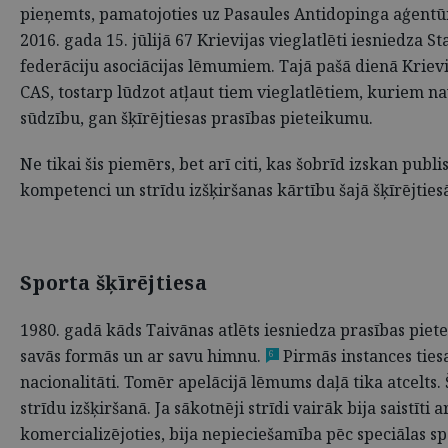
pieņemts, pamatojoties uz Pasaules Antidopinga aģentū
2016. gada 15. jūlijā 67 Krievijas vieglatlēti iesniedza 
federāciju asociācijas lēmumiem. Tajā pašā dienā Krievi
CAS, tostarp lūdzot atļaut tiem vieglatlētiem, kuriem nav
sūdzību, gan šķīrējtiesas prasības pieteikumu.
Ne tikai šis piemērs, bet arī citi, kas šobrīd izskan publ
kompetenci un strīdu izšķiršanas kārtību šajā šķīrējties
Sporta šķīrējtiesa
1980. gadā kāds Taivānas atlēts iesniedza prasības piet
savās formās un ar savu himnu.
Pirmās instances tiesa
6
nacionalitāti. Tomēr apelācijā lēmums daļā tika atcelts.
strīdu izšķiršanā. Ja sākotnēji strīdi vairāk bija saistīt
komercializējoties, bija nepieciešamība pēc speciālas spo