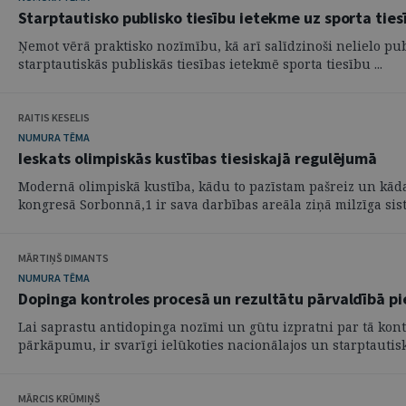
Starptautisko publisko tiesību ietekme uz sporta ties
Ņemot vērā praktisko nozīmību, kā arī salīdzinoši nelielo pub
starptautiskās publiskās tiesības ietekmē sporta tiesību ...
RAITIS KESELIS
NUMURA TĒMA
Ieskats olimpiskās kustības tiesiskajā regulējumā
Modernā olimpiskā kustība, kādu to pazīstam pašreiz un kāda 
kongresā Sorbonnā,1 ir sava darbības areāla ziņā milzīga sistē
MĀRTIŅŠ DIMANTS
NUMURA TĒMA
Dopinga kontroles procesā un rezultātu pārvaldībā p
Lai saprastu antidopinga nozīmi un gūtu izpratni par tā kont
pārkāpumu, ir svarīgi ielūkoties nacionālajos un starptautiska
MĀRCIS KRŪMIŅŠ