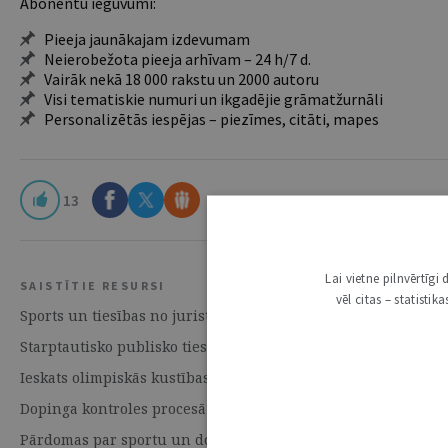
Abonentu ieguvumi:
Pieeja jaunākajam izdevumam
Neierobežota pieeja arhīvam – 24 h/7 d.
Vairāk nekā 18 000 rakstu un 2000 autoru
Visi tematiskie numuri un ikgadējie grāmatžurnāli
Personalizētās iespējas – piezīmes, citāti, mapes
13
Lai vietne pilnvērtīg
SAISTĪTIE RESURSI
vēl citas – statisti
Sports un tiesības no jurista skatpunkta | 16. Augusts 201
Starptautisko publisko tiesību ietekme uz sporta tiesību att
Ieskats olimpiskās kustības tiesiskajā regulējumā | 16. Au
Dopinga kontroles procesā un rezultātu pārvaldībā piemēro
Pārdomas par sportu un dopingu | 16. Augusts 2016 | Num