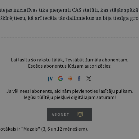
jas iniciatīvas tika pieņemti CAS statūti, kas stājās spēkā
šķīrējtiesu, kā arī iecēla tās dalībniekus un bija tiesīga gro
Lai lasītu šo rakstu tālāk, Tev jābūt žurnāla abonentam.
Esošos abonentus lūdzam autorizēties:
Ja vēl neesi abonents, aicinām pievienoties lasītāju pulkam.
Iegūsi tūlītēju piekļuvi digitālajam saturam!
ABONĒT
tākais ir "Mazais" (3, 6 un 12 mēnešiem).