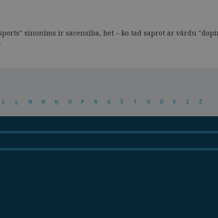
"sports" sinonīms ir sacensība, bet – ko tad saprot ar vārdu "dop
.
L
Ļ
M
N
Ņ
O
P
R
S
Š
T
U
Ū
V
Z
Ž