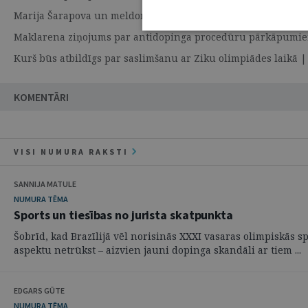
Marija Šarapova un meldonija skandāls | 16. Augusts 2016
Maklarena ziņojums par antidopinga procedūru pārkāpumiem
Kurš būs atbildīgs par saslimšanu ar Ziku olimpiādes laikā
KOMENTĀRI
VISI NUMURA RAKSTI
SANNIJA MATULE
NUMURA TĒMA
Sports un tiesības no jurista skatpunkta
Šobrīd, kad Brazīlijā vēl norisinās XXXI vasaras olimpiskās s
aspektu netrūkst – aizvien jauni dopinga skandāli ar tiem ...
EDGARS GŪTE
NUMURA TĒMA