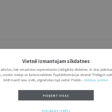
Vietnē izmantojam sīkdatnes
i darbotos, tiek izmantotas nepieciešamās (obligātās) sīkdatnes. Ar Jūsu piekriša
kas, sociālo mediju un funkcionalitātes. Papildinformācijai atveriet "Pielāgot izvēl
6 | Numura tēma
brīdī mainīt savu izvēli, atgriežoties šajā vietnē. Plašāk –
sīkdatņu politikā
.
īstību | 16. Augusts 2016 | Numura tēma
gusts 2016 | Numura tēma
PIEŅEMT VISAS
jamās tiesību normas | 16. Augusts 2016 | Numura tēma
ura tēma
PIELĀGOT IZVĒLI