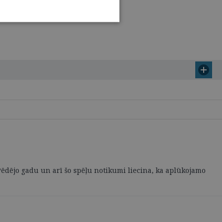
 Pēdējo gadu un arī šo spēļu notikumi liecina, ka aplūkojamo