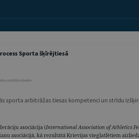
process Sporta šķīrējtiesā
itru institūta biedre
ās sporta arbitrāžas tiesas kompetenci un strīdu izšķir
erāciju asociācija (
International Association of Athletics F
anu asociācijā, kā rezultātā Krievijas vieglatlētiem aizliedz