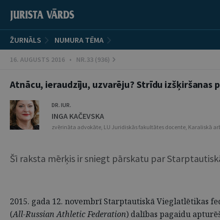
ŽURNĀLS
NUMURA TĒMA
16. AUGUSTS 2016 • NR.33 (936)
Atnācu, ieraudzīju, uzvarēju? Strīdu izšķiršanas 
DR. IUR.
INGA KAČEVSKA
zvērināta advokāte, LU Juridiskās fakultātes docente, Karaliskā arb
Šī raksta mērķis ir sniegt pārskatu par Starptautisk
2015. gada 12. novembrī Starptautiskā Vieglatlētikas fed
(
All-Russian Athletic Federation
) dalības pagaidu apturēš