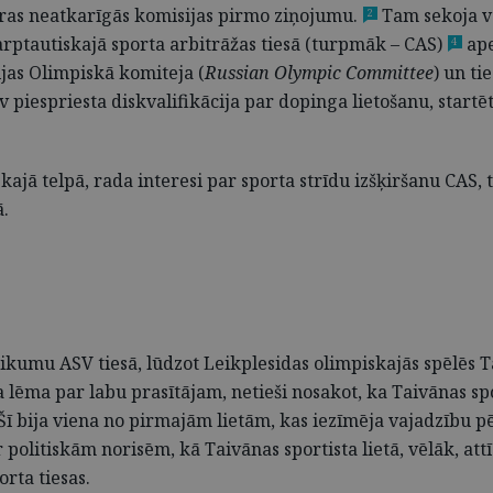
ras neatkarīgās komisijas pirmo ziņojumu.
Tam sekoja va
2
Starptautiskajā sporta arbitrāžas tiesā (turpmāk – CAS)
ape
4
jas Olimpiskā komiteja (
Russian Olympic Committee
) un ti
 piespriesta diskvalifikācija par dopinga lietošanu, startēt
iskajā telpā, rada interesi par sporta strīdu izšķiršanu CAS, 
ā.
eikumu ASV tiesā, lūdzot Leikplesidas olimpiskajās spēlēs T
 lēma par labu prasītājam, netieši nosakot, ka Taivānas spo
 Šī bija viena no pirmajām lietām, kas iezīmēja vajadzību p
i ar politiskām norisēm, kā Taivānas sportista lietā, vēlāk, 
rta tiesas.