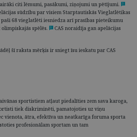
irāki citi lēmumi, pasākumi, ziņojumi un pētījumi.
3
lācijas sūdzību par visiem Starptautiskās Vieglatlētikas
e paši 68 vieglatlēti iesniedza arī prasības pieteikumu
 olimpiskajās spēlēs.
CAS noraidīja gan apelācijas
5
tādēļ šī raksta mērķis ir sniegt īsu ieskatu par CAS
aivānas sportistiem atļaut piedalīties zem sava karoga,
rtisti tiek diskriminēti, pamatojoties uz viņu
ēc vienota, ātra, efektīva un neatkarīga foruma sporta
attīstoties profesionālam sportam un tam