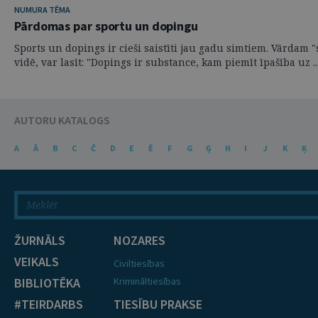
NUMURA TĒMA
Pārdomas par sportu un dopingu
Sports un dopings ir cieši saistīti jau gadu simtiem. Vārdam 
vidē, var lasīt: "Dopings ir substance, kam piemīt īpašība uz ..
AUTORU KATALOGS
A
Ā
B
C
Č
D
E
Ē
F
G
Ģ
H
I
J
K
Ķ
ŽURNĀLS
NOZARES
VEIKALS
Civiltiesības
BIBLIOTĒKA
Krimināltiesības
#TEIRDARBS
TIESĪBU PRAKSE