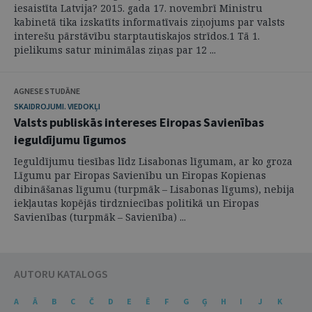
iesaistīta Latvija? 2015. gada 17. novembrī Ministru
kabinetā tika izskatīts informatīvais ziņojums par valsts
interešu pārstāvību starptautiskajos strīdos.1 Tā 1.
pielikums satur minimālas ziņas par 12 ...
AGNESE STUDĀNE
SKAIDROJUMI. VIEDOKĻI
Valsts publiskās intereses Eiropas Savienības
ieguldījumu līgumos
Ieguldījumu tiesības līdz Lisabonas līgumam, ar ko groza
Līgumu par Eiropas Savienību un Eiropas Kopienas
dibināšanas līgumu (turpmāk – Lisabonas līgums), nebija
iekļautas kopējās tirdzniecības politikā un Eiropas
Savienības (turpmāk – Savienība) ...
AUTORU KATALOGS
A
Ā
B
C
Č
D
E
Ē
F
G
Ģ
H
I
J
K