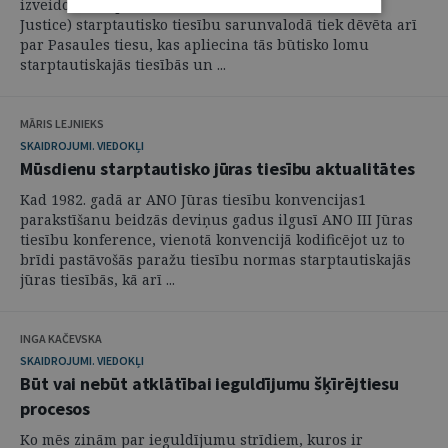
izveidotā Starptautiskā tiesa (International Court of
Justice) starptautisko tiesību sarunvalodā tiek dēvēta arī
par Pasaules tiesu, kas apliecina tās būtisko lomu
starptautiskajās tiesībās un ...
MĀRIS LEJNIEKS
SKAIDROJUMI. VIEDOKĻI
Mūsdienu starptautisko jūras tiesību aktualitātes
Kad 1982. gadā ar ANO Jūras tiesību konvencijas1
parakstīšanu beidzās deviņus gadus ilgusī ANO III Jūras
tiesību konference, vienotā konvencijā kodificējot uz to
brīdi pastāvošās paražu tiesību normas starptautiskajās
jūras tiesībās, kā arī ...
INGA KAČEVSKA
SKAIDROJUMI. VIEDOKĻI
Būt vai nebūt atklātībai ieguldījumu šķīrējtiesu
procesos
Ko mēs zinām par ieguldījumu strīdiem, kuros ir