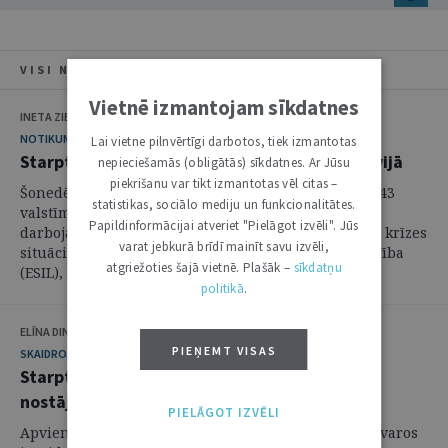
VISI NUMURA RAKSTI
Vietnē izmantojam sīkdatnes
INETA ZIEMELE
NOTIKUMS
Lai vietne pilnvērtīgi darbotos, tiek izmantotas
Starptautisko tiesību diskusija Eiropā un Latvijā
nepieciešamās (obligātās) sīkdatnes. Ar Jūsu
piekrišanu var tikt izmantotas vēl citas –
Šonedēļ Rīgā uzturēsies vairāk nekā 400 juristu no 43
statistikas, sociālo mediju un funkcionalitātes.
valstīm, lai diskutētu par to, kā (un varbūt arī vai)
Papildinformācijai atveriet "Pielāgot izvēli". Jūs
darbojas starptautiskās un Eiropas tiesības dažādās krīzes
varat jebkurā brīdī mainīt savu izvēli,
situācijās. Šogad Eiropas Starptautisko tiesību biedrība
atgriežoties šajā vietnē. Plašāk –
sīkdatņu
(ESIL), kuru Eiropas ...
politikā
.
ELĪNA DINDENDORFA
PIEŅEMT VISAS
SKAIDROJUMI. VIEDOKĻI
Starptautiskās tiesas jurisdikcija un Latvijas
nostāja
PIELĀGOT IZVĒLI
Apvienoto Nāciju Organizācijas (turpmāk – ANO) ietvaros