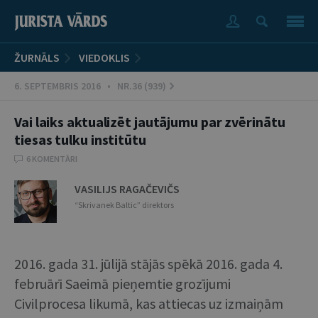
ŽURNĀLS
VIEDOKLIS
6. SEPTEMBRIS 2016 • NR.36 (939)
Vai laiks aktualizēt jautājumu par zvērinātu
tiesas tulku institūtu
6 KOMENTĀRI
VASILIJS RAGAČEVIČS
“Skrivanek Baltic” direktors
2016. gada 31. jūlijā stājās spēkā 2016. gada 4.
februārī Saeimā pieņemtie grozījumi
Civilprocesa likumā, kas attiecas uz izmaiņām