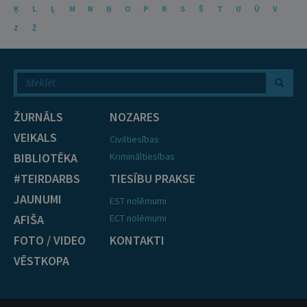
Ķ
L
Ļ
M
N
Ņ
O
P
R
S
Š
T
U
Ū
V
Z
Ž
ŽURNĀLS
NOZARES
VEIKALS
Civiltiesības
BIBLIOTĒKA
Krimināltiesības
#TEIRDARBS
TIESĪBU PRAKSE
JAUNUMI
EST nolēmumi
AFIŠA
ECT nolēmumi
FOTO / VIDEO
KONTAKTI
VĒSTKOPA