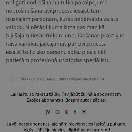
obligāti nodrošināma tulka pakalpojuma
nodrošināšanā civilprocesā iesaistītām
fiziskajām personām, kuras nepārvalda valsts
valodu. Minētās likuma izmaiņas man kā
bijušajam tiesas tulkam un tulkošanas praktiķim
raisa vairākus jautājumus par civilprocesā
iesaistīto fizisko personu spēju pieaicināt
patiešām profesionālu valodas speciālistu.
ŠIS RAKSTS PIEEJAMS “JURISTA VĀRDA” ABONENTIEM
Lai lasītu šo rakstu tālāk, Tev jābūt žurnāla abonentam.
Esošos abonentus lūdzam autorizēties:
Ja vēl neesi abonents, aicinām pievienoties lasītāju pulkam.
Iegūsi tūlītēju piekļuvi digitālajam saturam!