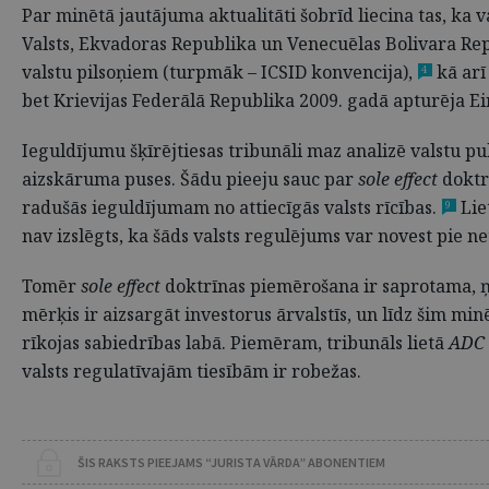
Par minētā jautājuma aktualitāti šobrīd liecina tas, ka v
Valsts, Ekvadoras Republika un Venecuēlas Bolivara Rep
valstu pilsoņiem (turpmāk – ICSID konvencija),
kā arī
4
bet Krievijas Federālā Republika 2009. gadā apturēja 
Ieguldījumu šķīrējtiesas tribunāli maz analizē valstu pub
aizskāruma puses. Šādu pieeju sauc par
sole effect
doktr
radušās ieguldījumam no attiecīgās valsts rīcības.
Lie
9
nav izslēgts, ka šāds valsts regulējums var novest pie ne
Tomēr
sole effect
doktrīnas piemērošana ir saprotama, ņ
mērķis ir aizsargāt investorus ārvalstīs, un līdz šim min
rīkojas sabiedrības labā. Piemēram, tribunāls lietā
ADC 
valsts regulatīvajām tiesībām ir robežas.
ŠIS RAKSTS PIEEJAMS “JURISTA VĀRDA” ABONENTIEM