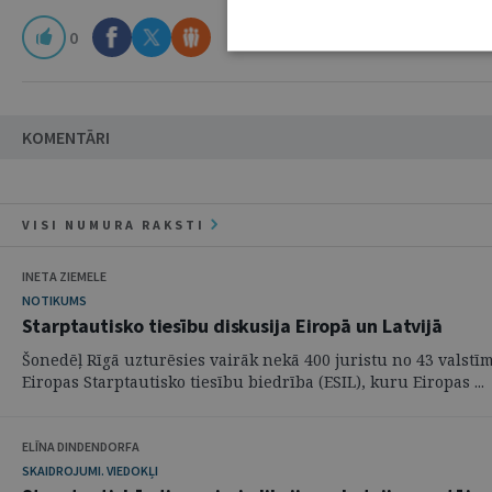
0
KOMENTĀRI
VISI NUMURA RAKSTI
INETA ZIEMELE
NOTIKUMS
Starptautisko tiesību diskusija Eiropā un Latvijā
Šonedēļ Rīgā uzturēsies vairāk nekā 400 juristu no 43 valstīm,
Eiropas Starptautisko tiesību biedrība (ESIL), kuru Eiropas ...
ELĪNA DINDENDORFA
SKAIDROJUMI. VIEDOKĻI