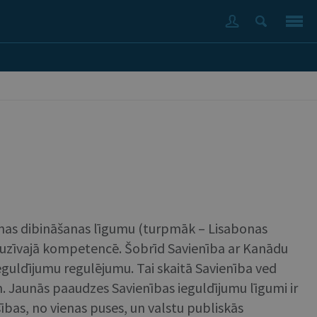
enas dibināšanas līgumu (turpmāk – Lisabonas
skluzīvajā kompetencē. Šobrīd Savienība ar Kanādu
ieguldījumu regulējumu. Tai skaitā Savienība ved
. Jaunās paaudzes Savienības ieguldījumu līgumi ir
sības, no vienas puses, un valstu publiskās