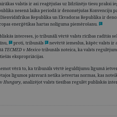
airākas valstis ir asi reaģējušas uz līdzšinējo tiesu praks
ublika nesenā laika periodā ir denonsējušas Konvenciju par
 Dienvidāfrikas Republika un Ekvadoras Republika ir denon
Eiropas enerģētikas hartas nolīguma piemērošanu.
6
liskās intereses, jo tribunāli vērtē valsts rīcības radītās 
īnu,
proti, tribunāls
nevērtē iemeslus, kāpēc valsts ir a
7
8
tā
TECMED v Mexico
tribunāls noteica, ka valsts regulēju
tiešās ekspropriācijas.
emot vērā to, ka tribunāls vērtē ieguldījumu līgumā iet
ētajos līgumos pārsvarā netika ietvertas normas, kas noteikt
v Hungary
, analizējot valsts tiesības regulēt publiskās int