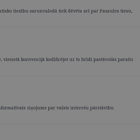
utisko tiesību sarunvalodā tiek dēvēta arī par Pasaules tiesu,
 vienotā konvencijā kodificējot uz to brīdi pastāvošās paražu
informatīvais ziņojums par valsts interešu pārstāvību