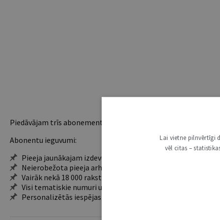
Piedāvājam trīs abonementu veidus. Vienam lietotājam piemēro
Lai vietne pilnvērtīg
Abonentu ieguvumi:
vēl citas – statisti
Pieeja jaunākajam izdevumam
Neierobežota pieeja arhīvam – 24 h/7 d.
Vairāk nekā 18 000 rakstu un 2000 autoru
Visi tematiskie numuri un ikgadējie grāmatžurnāli
Personalizētās iespējas – piezīmes, citāti, mapes