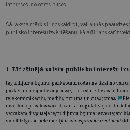
intereses, no otras puses.
Šā raksta mērķis ir noskaidrot, vai jaunās paaudzes 
publisko interešu izvērtēšanu, kā arī ir apskatīt ve
1. Līdzšinējā valstu publisko interešu i
Ieguldījumu līgumu pārkāpumi rodas ne tikai no valstu 
pastāv apjomīga tiesu prakse, kurā šķīrējtiesas tribunāl
telekomunikāciju, mediju, tūrisma un citās jomās.
Pie
2
investoru prasības saistībā ar tās regulatīvajām darbīb
vairākām divpusējā ieguldījumu līgumā ietvertajām klau
vienlīdzīgas attieksmes (
fair and equitable treatment
) k