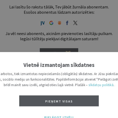
Lai lasītu šo rakstu tālāk, Tev jābūt žurnāla abonentam.
Esošos abonentus lūdzam autorizēties:
Ja vēl neesi abonents, aicinām pievienoties lasītāju pulkam.
Iegūsi tūlītēju piekļuvi digitālajam saturam!
ABONĒT
Vietnē izmantojam sīkdatnes
tākais ir "Mazais" (3, 6 un 12 mēnešiem).
i darbotos, tiek izmantotas nepieciešamās (obligātās) sīkdatnes. Ar Jūsu piekriša
kas, sociālo mediju un funkcionalitātes. Papildinformācijai atveriet "Pielāgot izvēl
brīdī mainīt savu izvēli, atgriežoties šajā vietnē. Plašāk –
sīkdatņu politikā
.
PIEŅEMT VISAS
PIELĀGOT IZVĒLI