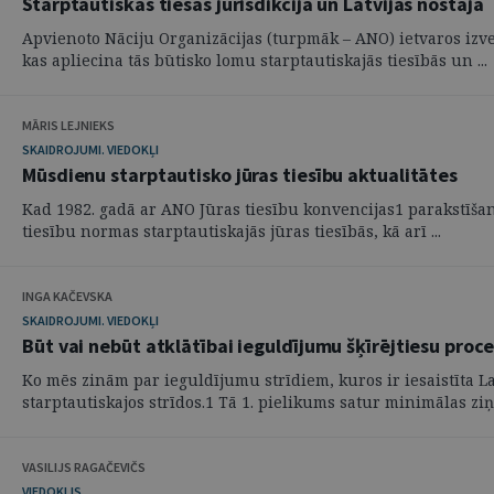
Starptautiskās tiesas jurisdikcija un Latvijas nostāja
Apvienoto Nāciju Organizācijas (turpmāk – ANO) ietvaros izvei
kas apliecina tās būtisko lomu starptautiskajās tiesībās un ...
MĀRIS LEJNIEKS
SKAIDROJUMI. VIEDOKĻI
Mūsdienu starptautisko jūras tiesību aktualitātes
Kad 1982. gadā ar ANO Jūras tiesību konvencijas1 parakstīšan
tiesību normas starptautiskajās jūras tiesībās, kā arī ...
INGA KAČEVSKA
SKAIDROJUMI. VIEDOKĻI
Būt vai nebūt atklātībai ieguldījumu šķīrējtiesu proc
Ko mēs zinām par ieguldījumu strīdiem, kuros ir iesaistīta La
starptautiskajos strīdos.1 Tā 1. pielikums satur minimālas ziņa
VASILIJS RAGAČEVIČS
VIEDOKLIS