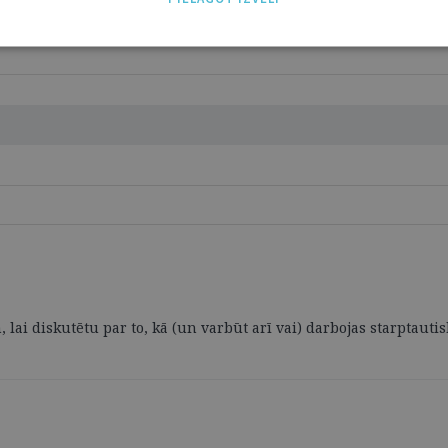
 lai diskutētu par to, kā (un varbūt arī vai) darbojas starptautis