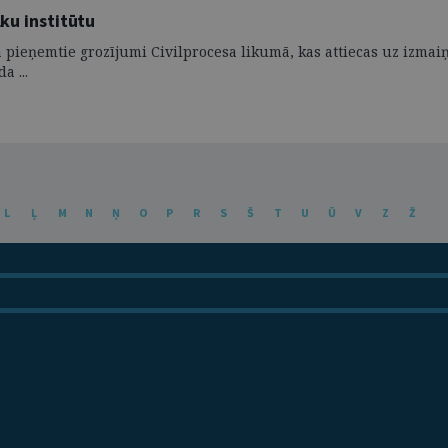
lku institūtu
eimā pieņemtie grozījumi Civilprocesa likumā, kas attiecas uz i
a ...
L
Ļ
M
N
Ņ
O
P
R
S
Š
T
U
Ū
V
Z
Ž