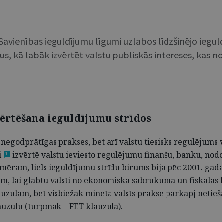
Savienības ieguldījumu līgumi uzlabos līdzšinējo ieguld
idus, kā labāk izvērtēt valstu publiskās intereses, kas
zvērtēšana ieguldījumu strīdos
negodprātīgas prakses, bet arī valstu tiesisks regulējum
i
izvērtē valstu ieviesto regulējumu finanšu, banku, nodok
1
mēram, liels ieguldījumu strīdu birums bija pēc 2001. gada
ām, lai glābtu valsti no ekonomiskā sabrukuma un fiskālās 
zulām, bet visbiežāk minētā valsts prakse pārkāpj netiešā
lauzulu (turpmāk – FET klauzula).