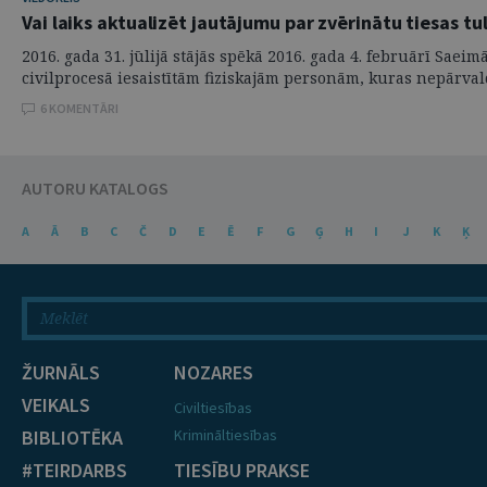
Vai laiks aktualizēt jautājumu par zvērinātu tiesas tu
2016. gada 31. jūlijā stājās spēkā 2016. gada 4. februārī Sa
civilprocesā iesaistītām fiziskajām personām, kuras nepārvald
6 KOMENTĀRI
AUTORU KATALOGS
A
Ā
B
C
Č
D
E
Ē
F
G
Ģ
H
I
J
K
Ķ
ŽURNĀLS
NOZARES
VEIKALS
Civiltiesības
BIBLIOTĒKA
Krimināltiesības
#TEIRDARBS
TIESĪBU PRAKSE