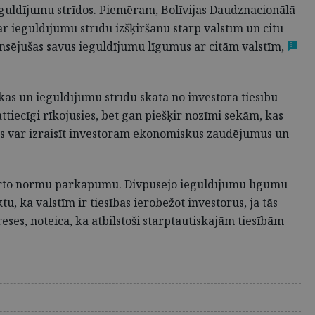
i ieguldījumu strīdos. Piemēram, Bolīvijas Daudznacionālā
 ieguldījumu strīdu izšķiršanu starp valstīm un citu
sējušas savus ieguldījumu līgumus ar citām valstīm,
5
sekas un ieguldījumu strīdu skata no investora tiesību
ttiecīgi rīkojusies, bet gan piešķir nozīmi sekām, kas
ms var izraisīt investoram ekonomiskus zaudējumus un
verto normu pārkāpumu. Divpusējo ieguldījumu līgumu
u, ka valstīm ir tiesības ierobežot investorus, ja tās
ereses, noteica, ka atbilstoši starptautiskajām tiesībām