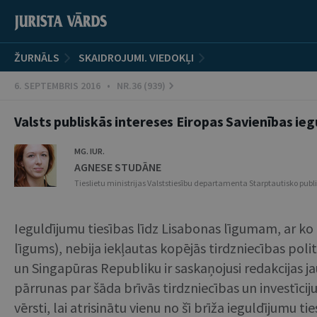
ŽURNĀLS
SKAIDROJUMI. VIEDOKĻI
6. SEPTEMBRIS 2016 • NR.36 (939)
Valsts publiskās intereses Eiropas Savienības ie
MG. IUR.
AGNESE STUDĀNE
Tieslietu ministrijas Valststiesību departamenta Starptautisko publ
Ieguldījumu tiesības līdz Lisabonas līgumam, ar k
līgums), nebija iekļautas kopējās tirdzniecības po
un Singapūras Republiku ir saskaņojusi redakcijas j
pārrunas par šāda brīvās tirdzniecības un investīc
vērsti, lai atrisinātu vienu no šī brīža ieguldījumu