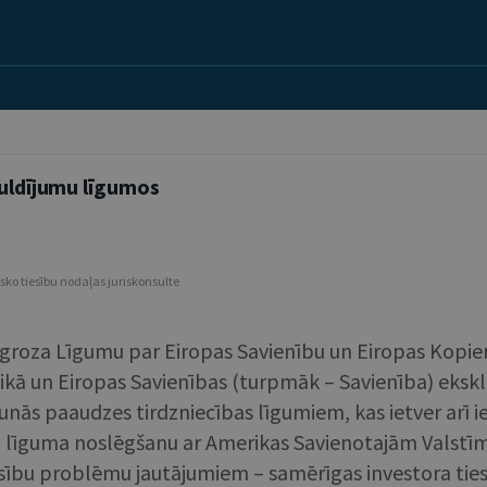
guldījumu līgumos
isko tiesību nodaļas juriskonsulte
o groza Līgumu par Eiropas Savienību un Eiropas Kopi
litikā un Eiropas Savienības (turpmāk – Savienība) ek
aunās paaudzes tirdzniecības līgumiem, kas ietver arī 
iju līguma noslēgšanu ar Amerikas Savienotajām Valstīm
 tiesību problēmu jautājumiem – samērīgas investora tie