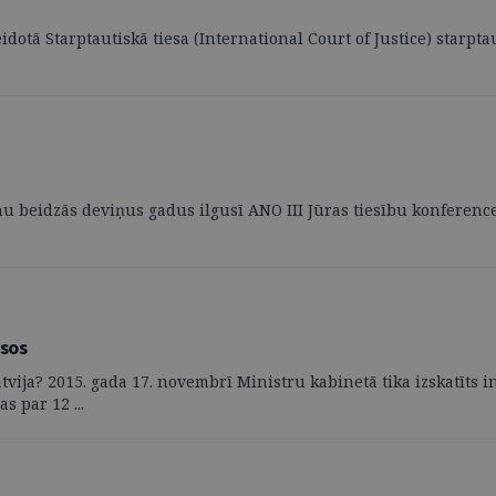
dotā Starptautiskā tiesa (International Court of Justice) starpta
u beidzās deviņus gadus ilgusī ANO III Jūras tiesību konference,
esos
tvija? 2015. gada 17. novembrī Ministru kabinetā tika izskatīts 
s par 12 ...