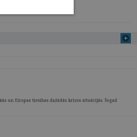
kās un Eiropas tiesības dažādās krīzes situācijās. Šogad