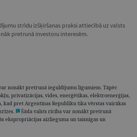
ījumu strīdu izšķiršanas praksi attiecībā uz valsts
 nonāk pretrunā investoru interesēm.
s var nonākt pretrunā ieguldījumu līgumiem. Tāpēc
ļu, privatizācijas, vides, enerģētikas, elektroenerģijas,
, kad pret Argentīnas Republiku tika vērstas vairākas
krīzes.
Šāda valsts rīcība var nonākt pretrunā
3
s ekspropriācijas aizlieguma un taisnīgas un