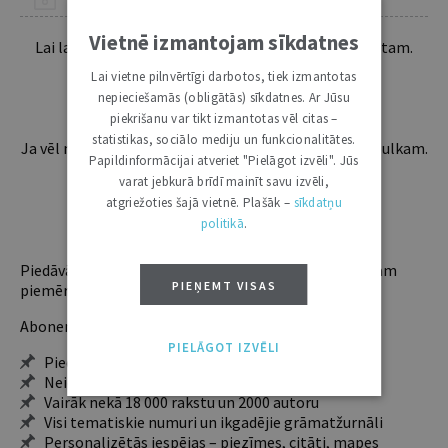
Vietnē izmantojam sīkdatnes
Lai lasītu šo rakstu tālāk, Tev jābūt žurnāla abonentam.
Esošos abonentus lūdzam autorizēties:
Lai vietne pilnvērtīgi darbotos, tiek izmantotas
nepieciešamās (obligātās) sīkdatnes. Ar Jūsu
piekrišanu var tikt izmantotas vēl citas –
statistikas, sociālo mediju un funkcionalitātes.
Ja vēl neesi abonents, aicinām pievienoties lasītāju pulkam.
Papildinformācijai atveriet "Pielāgot izvēli". Jūs
Iegūsi tūlītēju piekļuvi digitālajam saturam!
varat jebkurā brīdī mainīt savu izvēli,
atgriežoties šajā vietnē. Plašāk –
sīkdatņu
politikā
.
ABONĒT
Piedāvājam trīs abonementu veidus. Vienam lietotājam
PIEŅEMT VISAS
piemērotākais ir "Mazais" (3, 6 un 12 mēnešiem).
Abonentu ieguvumi:
PIELĀGOT IZVĒLI
Pieeja jaunākajam izdevumam
Neierobežota pieeja arhīvam – 24 h/7 d.
Vairāk nekā 18 000 rakstu un 2000 autoru
Visi tematiskie numuri un ikgadējie grāmatžurnāli
Personalizētās iespējas – piezīmes, citāti, mapes