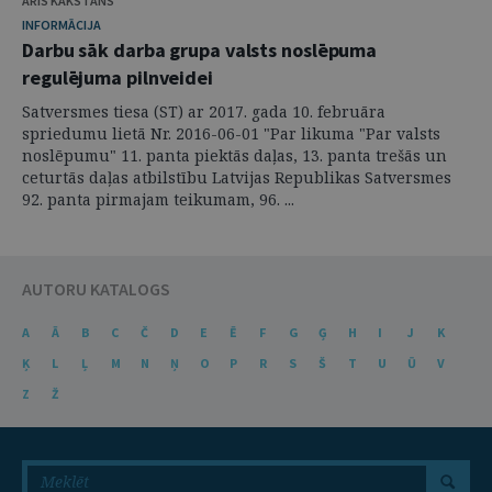
ĀRIS KAKSTĀNS
INFORMĀCIJA
Darbu sāk darba grupa valsts noslēpuma
regulējuma pilnveidei
Satversmes tiesa (ST) ar 2017. gada 10. februāra
spriedumu lietā Nr. 2016-06-01 "Par likuma "Par valsts
noslēpumu" 11. panta piektās daļas, 13. panta trešās un
ceturtās daļas atbilstību Latvijas Republikas Satversmes
92. panta pirmajam teikumam, 96. ...
AUTORU KATALOGS
A
Ā
B
C
Č
D
E
Ē
F
G
Ģ
H
I
J
K
Ķ
L
Ļ
M
N
Ņ
O
P
R
S
Š
T
U
Ū
V
Z
Ž