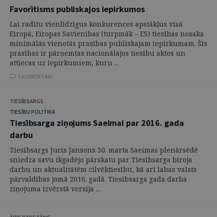
Favorītisms publiskajos iepirkumos
Lai radītu vienlīdzīgus konkurences apstākļus visā
Eiropā, Eiropas Savienības (turpmāk – ES) tiesības nosaka
minimālās vienotās prasības publiskajam iepirkumam. Šīs
prasības ir pārņemtas nacionālajos tiesību aktos un
attiecas uz iepirkumiem, kuru ...
1 KOMENTĀRI
TIESĪBSARGS
TIESĪBU POLITIKA
Tiesībsarga ziņojums Saeimai par 2016. gada
darbu
Tiesībsargs Juris Jansons 30. marta Saeimas plenārsēdē
sniedza savu ikgadējo pārskatu par Tiesībsarga biroja
darbu un aktualitātēm cilvēktiesību, kā arī labas valsts
pārvaldības jomā 2016. gadā. Tiesībsarga gada darba
ziņojuma izvērstā versija ...