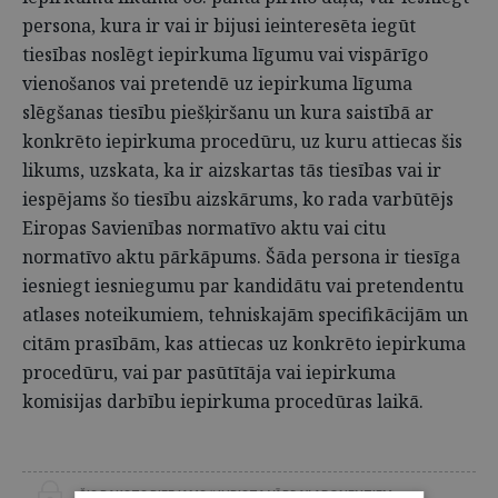
persona, kura ir vai ir bijusi ieinteresēta iegūt
tiesības noslēgt iepirkuma līgumu vai vispārīgo
vienošanos vai pretendē uz iepirkuma līguma
slēgšanas tiesību piešķiršanu un kura saistībā ar
konkrēto iepirkuma procedūru, uz kuru attiecas šis
likums, uzskata, ka ir aizskartas tās tiesības vai ir
iespējams šo tiesību aizskārums, ko rada varbūtējs
Eiropas Savienības normatīvo aktu vai citu
normatīvo aktu pārkāpums. Šāda persona ir tiesīga
iesniegt iesniegumu par kandidātu vai pretendentu
atlases noteikumiem, tehniskajām specifikācijām un
citām prasībām, kas attiecas uz konkrēto iepirkuma
procedūru, vai par pasūtītāja vai iepirkuma
komisijas darbību iepirkuma procedūras laikā.
ŠIS RAKSTS PIEEJAMS “JURISTA VĀRDA” ABONENTIEM