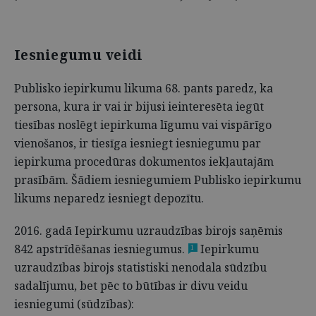
Iesniegumu veidi
Publisko iepirkumu likuma 68. pants paredz, ka
persona, kura ir vai ir bijusi ieinteresēta iegūt
tiesības noslēgt iepirkuma līgumu vai vispārīgo
vienošanos, ir tiesīga iesniegt iesniegumu par
iepirkuma procedūras dokumentos iekļautajām
prasībām. Šādiem iesniegumiem Publisko iepirkumu
likums neparedz iesniegt depozītu.
2016. gadā Iepirkumu uzraudzības birojs saņēmis
842 apstrīdēšanas iesniegumus.
Iepirkumu
1
uzraudzības birojs statistiski nenodala sūdzību
sadalījumu, bet pēc to būtības ir divu veidu
iesniegumi (sūdzības):