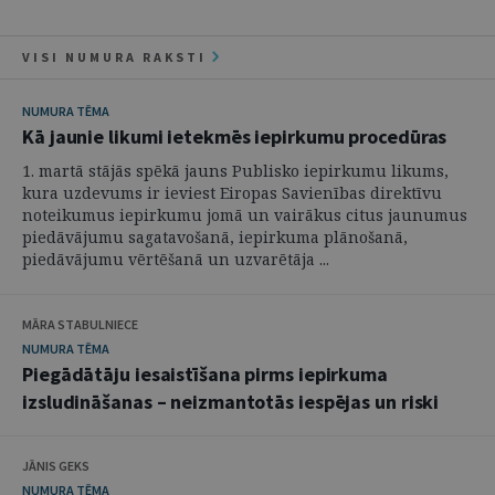
VISI NUMURA RAKSTI
NUMURA TĒMA
Kā jaunie likumi ietekmēs iepirkumu procedūras
1. martā stājās spēkā jauns Publisko iepirkumu likums,
kura uzdevums ir ieviest Eiropas Savienības direktīvu
noteikumus iepirkumu jomā un vairākus citus jaunumus
piedāvājumu sagatavošanā, iepirkuma plānošanā,
piedāvājumu vērtēšanā un uzvarētāja ...
MĀRA STABULNIECE
NUMURA TĒMA
Piegādātāju iesaistīšana pirms iepirkuma
izsludināšanas – neizmantotās iespējas un riski
JĀNIS GEKS
NUMURA TĒMA