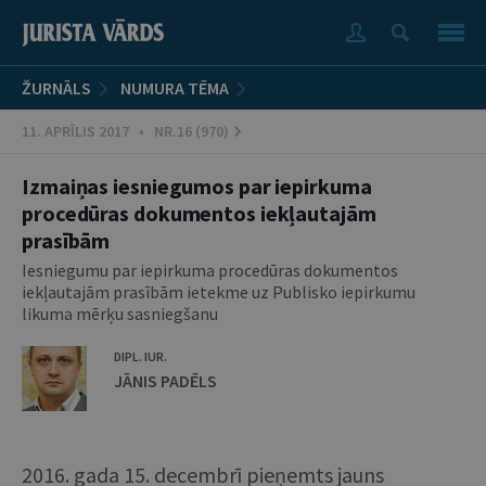
ŽURNĀLS
NUMURA TĒMA
11. APRĪLIS 2017 • NR.16 (970)
Izmaiņas iesniegumos par iepirkuma
procedūras dokumentos iekļautajām
prasībām
Iesniegumu par iepirkuma procedūras dokumentos
iekļautajām prasībām ietekme uz Publisko iepirkumu
likuma mērķu sasniegšanu
DIPL. IUR.
JĀNIS PADĒLS
2016. gada 15. decembrī pieņemts jauns