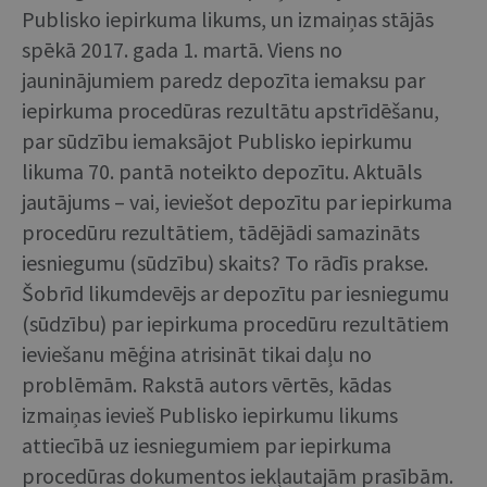
Publisko iepirkuma likums, un izmaiņas stājās
spēkā 2017. gada 1. martā. Viens no
jauninājumiem paredz depozīta iemaksu par
iepirkuma procedūras rezultātu apstrīdēšanu,
par sūdzību iemaksājot Publisko iepirkumu
likuma 70. pantā noteikto depozītu. Aktuāls
jautājums – vai, ieviešot depozītu par iepirkuma
procedūru rezultātiem, tādējādi samazināts
iesniegumu (sūdzību) skaits? To rādīs prakse.
Šobrīd likumdevējs ar depozītu par iesniegumu
(sūdzību) par iepirkuma procedūru rezultātiem
ieviešanu mēģina atrisināt tikai daļu no
problēmām. Rakstā autors vērtēs, kādas
izmaiņas ievieš Publisko iepirkumu likums
attiecībā uz iesniegumiem par iepirkuma
procedūras dokumentos iekļautajām prasībām.