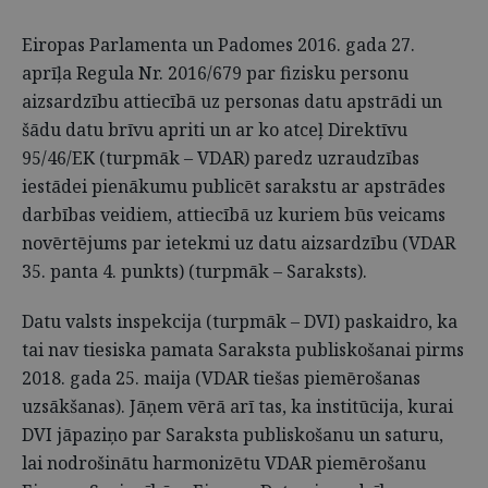
Eiropas Parlamenta un Padomes 2016. gada 27.
aprīļa Regula Nr. 2016/679 par fizisku personu
aizsardzību attiecībā uz personas datu apstrādi un
šādu datu brīvu apriti un ar ko atceļ Direktīvu
95/46/EK (turpmāk – VDAR) paredz uzraudzības
iestādei pienākumu publicēt sarakstu ar apstrādes
darbības veidiem, attiecībā uz kuriem būs veicams
novērtējums par ietekmi uz datu aizsardzību (VDAR
35. panta 4. punkts) (turpmāk – Saraksts).
Datu valsts inspekcija (turpmāk – DVI) paskaidro, ka
tai nav tiesiska pamata Saraksta publiskošanai pirms
2018. gada 25. maija (VDAR tiešas piemērošanas
uzsākšanas). Jāņem vērā arī tas, ka institūcija, kurai
DVI jāpaziņo par Saraksta publiskošanu un saturu,
lai nodrošinātu harmonizētu VDAR piemērošanu