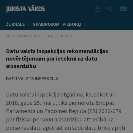
ŽURNĀLS
SKAIDROJUMI. VIEDOKĻI
20. FEBRUĀRIS 2018 • NR.8 (1014)
Datu valsts inspekcijas rekomendācijas
novērtējumam par ietekmi uz datu
aizsardzību
DATU VALSTS INSPEKCIJA
Datu valsts inspekcija atgādina, ka, sākot ar
2018. gada 25. maiju, tiks piemērota Eiropas
Parlamenta un Padomes Regula (ES) 2016/679
par fizisko personu aizsardzību attiecībā uz
personas datu apstrādi un šādu datu brīvu apriti