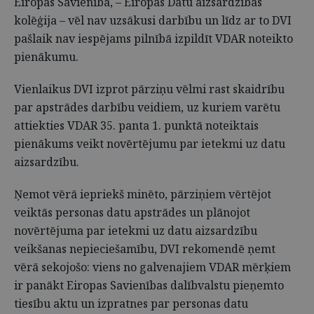
Eiropas Savienībā, – Eiropas Datu aizsardzības
kolēģija – vēl nav uzsākusi darbību un līdz ar to DVI
pašlaik nav iespējams pilnībā izpildīt VDAR noteikto
pienākumu.
Vienlaikus DVI izprot pārziņu vēlmi rast skaidrību
par apstrādes darbību veidiem, uz kuriem varētu
attiekties VDAR 35. panta 1. punktā noteiktais
pienākums veikt novērtējumu par ietekmi uz datu
aizsardzību.
Ņemot vērā iepriekš minēto, pārziņiem vērtējot
veiktās personas datu apstrādes un plānojot
novērtējuma par ietekmi uz datu aizsardzību
veikšanas nepieciešamību, DVI rekomendē ņemt
vērā sekojošo: viens no galvenajiem VDAR mērķiem
ir panākt Eiropas Savienības dalībvalstu pieņemto
tiesību aktu un izpratnes par personas datu