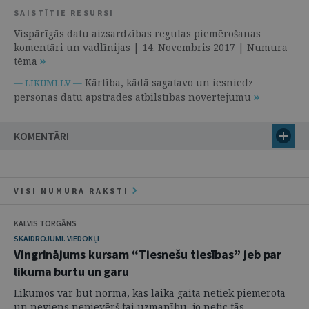
SAISTĪTIE RESURSI
Vispārīgās datu aizsardzības regulas piemērošanas
komentāri un vadlīnijas | 14. Novembris 2017 | Numura
tēma
Kārtība, kādā sagatavo un iesniedz
— LIKUMI.LV —
personas datu apstrādes atbilstības novērtējumu
KOMENTĀRI
VISI NUMURA RAKSTI
KALVIS TORGĀNS
SKAIDROJUMI. VIEDOKĻI
Vingrinājums kursam “Tiesnešu tiesības” jeb par
likuma burtu un garu
Likumos var būt norma, kas laika gaitā netiek piemērota
un neviens nepievērš tai uzmanību, jo netic tās