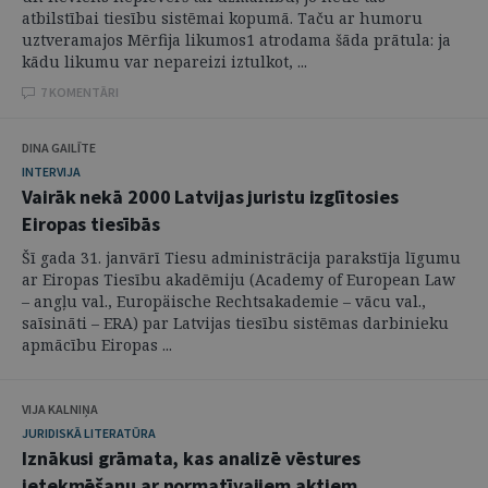
atbilstībai tiesību sistēmai kopumā. Taču ar humoru
uztveramajos Mērfija likumos1 atrodama šāda prātula: ja
kādu likumu var nepareizi iztulkot, ...
7 KOMENTĀRI
DINA GAILĪTE
INTERVIJA
Vairāk nekā 2000 Latvijas juristu izglītosies
Eiropas tiesībās
Šī gada 31. janvārī Tiesu administrācija parakstīja līgumu
ar Eiropas Tiesību akadēmiju (Academy of European Law
– angļu val., Europäische Rechtsakademie – vācu val.,
saīsināti – ERA) par Latvijas tiesību sistēmas darbinieku
apmācību Eiropas ...
VIJA KALNIŅA
JURIDISKĀ LITERATŪRA
Iznākusi grāmata, kas analizē vēstures
ietekmēšanu ar normatīvajiem aktiem