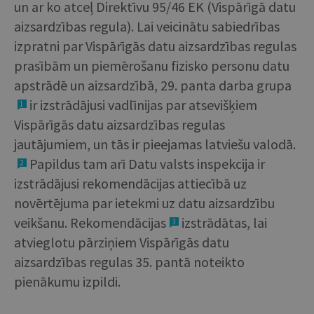
un ar ko atceļ Direktīvu 95/46 EK (Vispārīgā datu
aizsardzības regula). Lai veicinātu sabiedrības
izpratni par Vispārīgās datu aizsardzības regulas
prasībām un piemērošanu fizisko personu datu
apstrādē un aizsardzībā, 29. panta darba grupa
ir izstrādājusi vadlīnijas par atsevišķiem
1
Vispārīgās datu aizsardzības regulas
jautājumiem, un tās ir pieejamas latviešu valodā.
Papildus tam arī Datu valsts inspekcija ir
2
izstrādājusi rekomendācijas attiecībā uz
novērtējuma par ietekmi uz datu aizsardzību
veikšanu. Rekomendācijas
izstrādātas, lai
3
atvieglotu pārziņiem Vispārīgās datu
aizsardzības regulas 35. pantā noteikto
pienākumu izpildi.