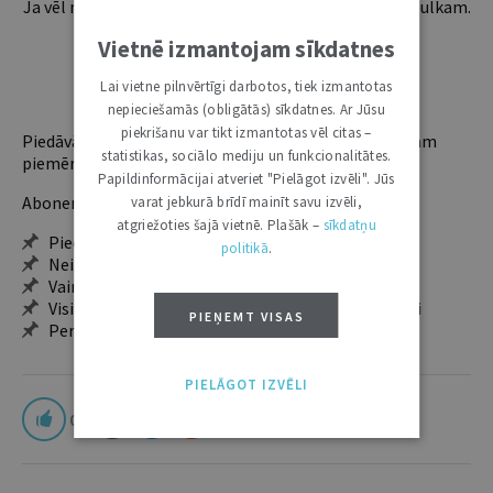
Ja vēl neesi abonents, aicinām pievienoties lasītāju pulkam.
Iegūsi tūlītēju piekļuvi digitālajam saturam!
Vietnē izmantojam sīkdatnes
Lai vietne pilnvērtīgi darbotos, tiek izmantotas
ABONĒT
nepieciešamās (obligātās) sīkdatnes. Ar Jūsu
piekrišanu var tikt izmantotas vēl citas –
Piedāvājam trīs abonementu veidus. Vienam lietotājam
statistikas, sociālo mediju un funkcionalitātes.
piemērotākais ir "Mazais" (3, 6 un 12 mēnešiem).
Papildinformācijai atveriet "Pielāgot izvēli". Jūs
Abonentu ieguvumi:
varat jebkurā brīdī mainīt savu izvēli,
atgriežoties šajā vietnē. Plašāk –
sīkdatņu
Pieeja jaunākajam izdevumam
politikā
.
Neierobežota pieeja arhīvam – 24 h/7 d.
Vairāk nekā 18 000 rakstu un 2000 autoru
Visi tematiskie numuri un ikgadējie grāmatžurnāli
PIEŅEMT VISAS
Personalizētās iespējas – piezīmes, citāti, mapes
PIELĀGOT IZVĒLI
0