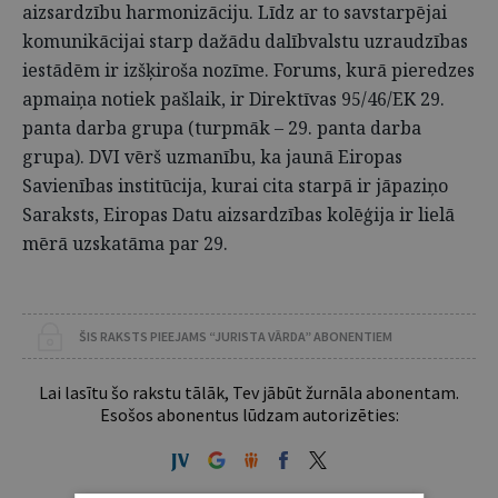
aizsardzību harmonizāciju. Līdz ar to savstarpējai
komunikācijai starp dažādu dalībvalstu uzraudzības
iestādēm ir izšķiroša nozīme. Forums, kurā pieredzes
apmaiņa notiek pašlaik, ir Direktīvas 95/46/EK 29.
panta darba grupa (turpmāk – 29. panta darba
grupa). DVI vērš uzmanību, ka jaunā Eiropas
Savienības institūcija, kurai cita starpā ir jāpaziņo
Saraksts, Eiropas Datu aizsardzības kolēģija ir lielā
mērā uzskatāma par 29.
ŠIS RAKSTS PIEEJAMS “JURISTA VĀRDA” ABONENTIEM
Lai lasītu šo rakstu tālāk, Tev jābūt žurnāla abonentam.
Esošos abonentus lūdzam autorizēties: