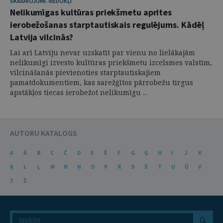
SKAIDROJUMI. VIEDOKĻI
Nelikumīgas kultūras priekšmetu aprites
ierobežošanas starptautiskais regulējums. Kādēļ
Latvija vilcinās?
Lai arī Latviju nevar uzskatīt par vienu no lielākajām
nelikumīgi izvesto kultūras priekšmetu izcelsmes valstīm,
vilcināšanās pievienoties starptautiskajiem
pamatdokumentiem, kas sarežģītos pārrobežu tirgus
apstākļos tiecas ierobežot nelikumīgu ...
AUTORU KATALOGS
A
Ā
B
C
Č
D
E
Ē
F
G
Ģ
H
I
J
K
Ķ
L
Ļ
M
N
Ņ
O
P
R
S
Š
T
U
Ū
V
Z
Ž