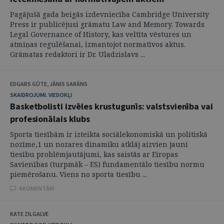
Pagājušā gada beigās izdevniecība Cambridge University
Press ir publicējusi grāmatu Law and Memory. Towards
Legal Governance of History, kas veltīta vēstures un
atmiņas regulēšanai, izmantojot normatīvos aktus.
Grāmatas redaktori ir Dr. Uladzislavs ...
EDGARS GŪTE, JĀNIS SARĀNS
SKAIDROJUMI. VIEDOKĻI
Basketbolisti izvēles krustugunīs: valstsvienība vai
profesionālais klubs
Sporta tiesībām ir izteikta sociālekonomiskā un politiskā
nozīme,1 un nozares dinamiku atklāj aizvien jauni
tiesību problēmjautājumi, kas saistās ar Eiropas
Savienības (turpmāk – ES) fundamentālo tiesību normu
piemērošanu. Viens no sporta tiesību ...
4 KOMENTĀRI
KATE ZILGALVE