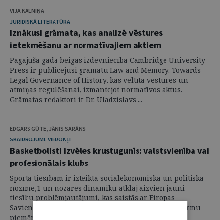
VIJA KALNIŅA
JURIDISKĀ LITERATŪRA
Iznākusi grāmata, kas analizē vēstures
ietekmēšanu ar normatīvajiem aktiem
Pagājušā gada beigās izdevniecība Cambridge University
Press ir publicējusi grāmatu Law and Memory. Towards
Legal Governance of History, kas veltīta vēstures un
atmiņas regulēšanai, izmantojot normatīvos aktus.
Grāmatas redaktori ir Dr. Uladzislavs ...
EDGARS GŪTE, JĀNIS SARĀNS
SKAIDROJUMI. VIEDOKĻI
Basketbolisti izvēles krustugunīs: valstsvienība vai
profesionālais klubs
Sporta tiesībām ir izteikta sociālekonomiskā un politiskā
nozīme,1 un nozares dinamiku atklāj aizvien jauni
tiesību problēmjautājumi, kas saistās ar Eiropas
Savienības (turpmāk – ES) fundamentālo tiesību normu
piemērošanu. Viens no sporta tiesību ...