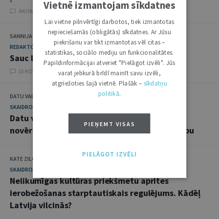
Vietnē izmantojam sīkdatnes
4 KOMENTĀRI
Lai vietne pilnvērtīgi darbotos, tiek izmantotas
nepieciešamās (obligātās) sīkdatnes. Ar Jūsu
SANNIJA MATULE
piekrišanu var tikt izmantotas vēl citas –
REDAKTORA SLEJA
statistikas, sociālo mediju un funkcionalitātes.
Sauc lietas īstajos vārdos
Papildinformācijai atveriet "Pielāgot izvēli". Jūs
15 KOMENTĀRI
varat jebkurā brīdī mainīt savu izvēli,
atgriežoties šajā vietnē. Plašāk –
sīkdatņu
politikā
.
DATU VALSTS INSPEKCIJA
SKAIDROJUMI. VIEDOKĻI
Datu valsts inspekcijas rekomendācijas
PIEŅEMT VISAS
novērtējumam par ietekmi uz datu aizsardzību
PIELĀGOT IZVĒLI
KATE ZILGALVE
SKAIDROJUMI. VIEDOKĻI
Nelikumīgas kultūras priekšmetu aprites
ierobežošanas starptautiskais regulējums. Kādēļ
Latvija vilcinās?