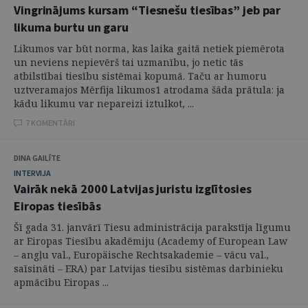
Vingrinājums kursam “Tiesnešu tiesības” jeb par
likuma burtu un garu
Likumos var būt norma, kas laika gaitā netiek piemērota
un neviens nepievērš tai uzmanību, jo netic tās
atbilstībai tiesību sistēmai kopumā. Taču ar humoru
uztveramajos Mērfija likumos1 atrodama šāda prātula: ja
kādu likumu var nepareizi iztulkot, ...
7 KOMENTĀRI
DINA GAILĪTE
INTERVIJA
Vairāk nekā 2000 Latvijas juristu izglītosies
Eiropas tiesībās
Šī gada 31. janvārī Tiesu administrācija parakstīja līgumu
ar Eiropas Tiesību akadēmiju (Academy of European Law
– angļu val., Europäische Rechtsakademie – vācu val.,
saīsināti – ERA) par Latvijas tiesību sistēmas darbinieku
apmācību Eiropas ...