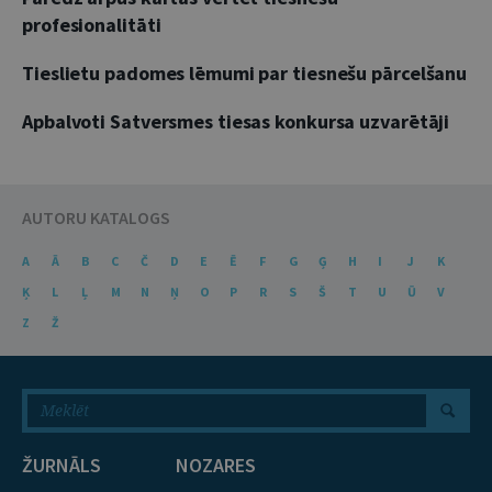
profesionalitāti
Tieslietu padomes lēmumi par tiesnešu pārcelšanu
Apbalvoti Satversmes tiesas konkursa uzvarētāji
AUTORU KATALOGS
A
Ā
B
C
Č
D
E
Ē
F
G
Ģ
H
I
J
K
Ķ
L
Ļ
M
N
Ņ
O
P
R
S
Š
T
U
Ū
V
Z
Ž
ŽURNĀLS
NOZARES