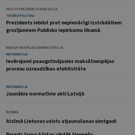
VALSTS PREZIDENTA KANCELEJA
TIESĪBU POLITIKA
Prezidents iebilst pret nepienācīgi izstrādātiem
grozījumiem Publisko iepirkumu likumā
MAKSĀTNESPĒJAS ADMINISTRĀCIJA
INFORMĀCIJA
Ievērojami paaugstinājusies maksātnespējas
procesu uzraudzības efektivitāte
INFORMĀCIJA
Jaunākie normatīvie akti Latvijā
ĪSZIŅAS
Atzīmē Lietuvas valsts atjaunošanas simtgadi
Paredz ārpus kārtas vērtēt tiesnešu