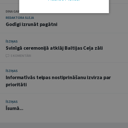
DINA GAILĪTE
REDAKTORA SLEJA
Godīgi izrunāt pagātni
ĪSZIŅAS
Svinīgā ceremonijā atklāj Baltijas Ceļa zāli
5 KOMENTĀRI
ĪSZIŅAS
Informatīvās telpas nostiprināšanu izvirza par
prioritāti
ĪSZIŅAS
Īsumā...