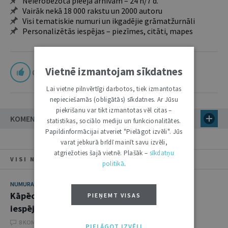
Neierobežota pieeja arhīvam – 24 h/7 d.
Vairāk nekā 18 000 rakstu un 2000 autoru
Visi tematiskie numuri un ikgadējie grāmatžurnāli
Personalizētās iespējas – piezīmes, citāti, mapes
Vietnē izmantojam sīkdatnes
0
Lai vietne pilnvērtīgi darbotos, tiek izmantotas
nepieciešamās (obligātās) sīkdatnes. Ar Jūsu
piekrišanu var tikt izmantotas vēl citas –
KOMENTĀRI (1)
statistikas, sociālo mediju un funkcionalitātes.
Papildinformācijai atveriet "Pielāgot izvēli". Jūs
varat jebkurā brīdī mainīt savu izvēli,
atgriežoties šajā vietnē. Plašāk –
sīkdatņu
VISI NUMURA RAKSTI
politikā
.
NUMURA TĒMA
Kāpēc jāapzina okupācijas sekas, un vai ir
PIEŅEMT VISAS
iespējams saņemt zaudējumu atlīdzinājumu
8 KOMENTĀRI
PIELĀGOT IZVĒLI