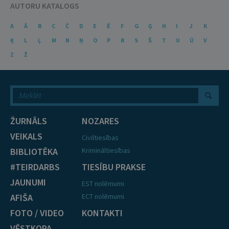
AUTORU KATALOGS
A
Ā
B
C
Č
D
E
Ē
F
G
Ģ
H
I
J
K
Ķ
L
Ļ
M
N
Ņ
O
P
R
S
Š
T
U
Ū
V
Z
Ž
ŽURNĀLS
NOZARES
VEIKALS
Civiltiesības
BIBLIOTĒKA
Krimināltiesības
#TEIRDARBS
TIESĪBU PRAKSE
JAUNUMI
EST nolēmumi
AFIŠA
ECT nolēmumi
FOTO / VIDEO
KONTAKTI
VĒSTKOPA