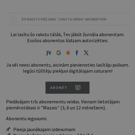
ŠIS RAKSTS PIEEJAMS “JURISTA VĀRDA” ABONENTIEM
Lai lasītu šo rakstu tālāk, Tev jābūt žurnāla abonentam.
Esošos abonentus lūdzam autorizēties:
Ja vēl neesi abonents, aicinām pievienoties lasītāju pulkam.
Iegūsi tūlītēju piekļuvi digitālajam saturam!
ABONĒT
Piedāvājam trīs abonementu veidus. Vienam lietotājam
piemērotākais ir "Mazais" (3, 6 un 12 mēnešiem).
Abonentu ieguvumi:
Pieeja jaunākajam izdevumam