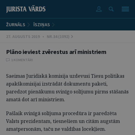
ŽURNĀLS
ĪSZIŅAS
27. AUGUSTS 2019 • NR.34 (1092)
Plāno ieviest zvērestus arī ministriem
1 KOMENTĀRI
Saeimas Juridiskā komisija uzdevusi Tiesu politikas
apakškomisijai izstrādāt dokumentu paketi,
paredzot pienākumu svinīgo solījumu pirms stāšanās
amatā dot arī ministriem.
Pašlaik svinīgā solījuma procedūra ir paredzēta
Valsts prezidentam, tiesnešiem un citām augstām
amatpersonām, taču ne valdības locekļiem.