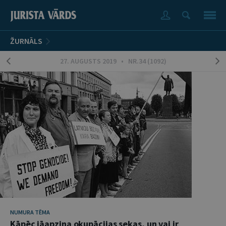
ŽURNĀLS
27. AUGUSTS 2019 • NR.34 (1092)
NUMURA TĒMA
Kāpēc jāapzina okupācijas sekas, un vai ir