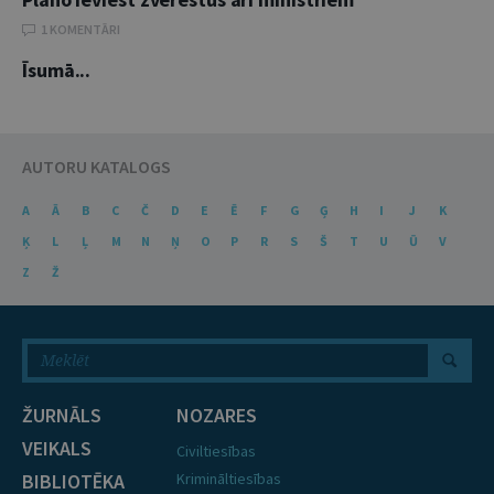
1 KOMENTĀRI
Īsumā...
AUTORU KATALOGS
A
Ā
B
C
Č
D
E
Ē
F
G
Ģ
H
I
J
K
Ķ
L
Ļ
M
N
Ņ
O
P
R
S
Š
T
U
Ū
V
Z
Ž
ŽURNĀLS
NOZARES
VEIKALS
Civiltiesības
BIBLIOTĒKA
Krimināltiesības