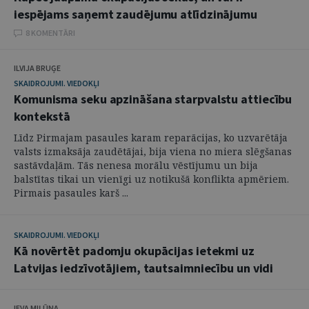
iespējams saņemt zaudējumu atlīdzinājumu
8 KOMENTĀRI
ILVIJA BRUĢE
SKAIDROJUMI. VIEDOKĻI
Komunisma seku apzināšana starpvalstu attiecību
kontekstā
Līdz Pirmajam pasaules karam reparācijas, ko uzvarētāja
valsts izmaksāja zaudētājai, bija viena no miera slēgšanas
sastāvdaļām. Tās nenesa morālu vēstījumu un bija
balstītas tikai un vienīgi uz notikušā konflikta apmēriem.
Pirmais pasaules karš ...
SKAIDROJUMI. VIEDOKĻI
Kā novērtēt padomju okupācijas ietekmi uz
Latvijas iedzīvotājiem, tautsaimniecību un vidi
IEVA MIĻŪNA