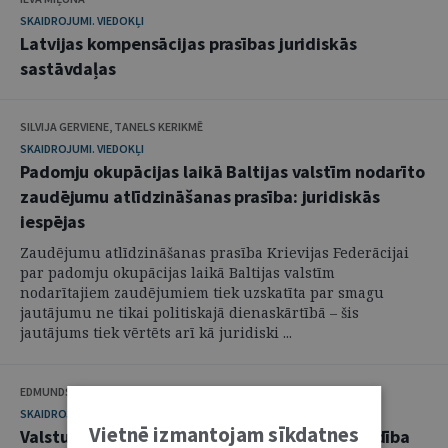
SKAIDROJUMI. VIEDOKĻI
Latvijas kompensācijas prasības juridiskās
sastāvdaļas
SILVIJA GERVIENE, TANELS KERIKMĒ
SKAIDROJUMI. VIEDOKĻI
Padomju okupācijas laikā Baltijas valstīm nodarīto
zaudējumu atlīdzināšanas prasība: juridiskās
iespējas
Zaudējumu atlīdzināšanas prasība Krievijas Federācijai
par padomju okupācijas laikā Baltijas valstīm
nodarītajiem zaudējumiem tiek uzskatīta par smagu
jautājumu ne tikai politiskajā dienaskārtībā – šis
jautājums tiek vērtēts arī kā juridiski ...
EDMUNDS BROKS
SKAIDROJUMI. VIEDOKĻI
Vietnē izmantojam sīkdatnes
Valstu nepārtrauktība un starptautiskā atbildība