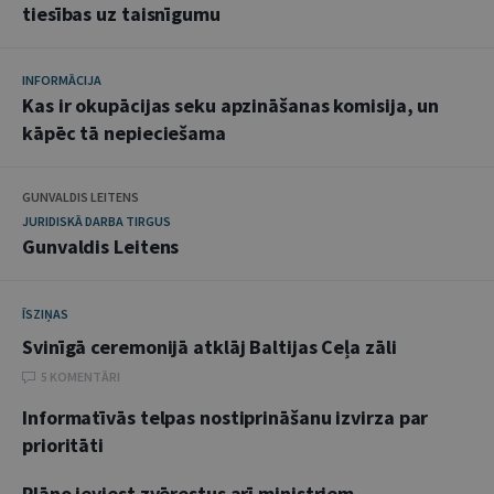
tiesības uz taisnīgumu
INFORMĀCIJA
Kas ir okupācijas seku apzināšanas komisija, un
kāpēc tā nepieciešama
GUNVALDIS LEITENS
JURIDISKĀ DARBA TIRGUS
Gunvaldis Leitens
ĪSZIŅAS
Svinīgā ceremonijā atklāj Baltijas Ceļa zāli
5 KOMENTĀRI
Informatīvās telpas nostiprināšanu izvirza par
prioritāti
Plāno ieviest zvērestus arī ministriem