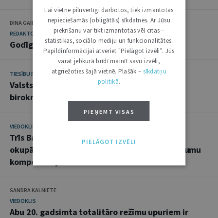
Lai vietne pilnvērtīgi darbotos, tiek izmantotas
nepieciešamās (obligātās) sīkdatnes. Ar Jūsu
DINA GAILĪTE
piekrišanu var tikt izmantotas vēl citas –
REDAKTORA SLEJA
statistikas, sociālo mediju un funkcionalitātes.
Godīgi izrunāt pagātni
Papildinformācijai atveriet "Pielāgot izvēli". Jūs
varat jebkurā brīdī mainīt savu izvēli,
atgriežoties šajā vietnē. Plašāk –
sīkdatņu
TIESĪBU POLITIKA
politikā
.
Valsts pārvaldē centīsies vēl vairāk mazināt
birokrātiju
PIEŅEMT VISAS
VIEDOKLIS
Trīs Baltijas valstu skatījums uz padomju
PIELĀGOT IZVĒLI
okupāciju un tiesībām prasīt nodarīto zaudējumu
kompensāciju
SANDRA KALNIETE
VIEDOKLIS
Abu 20. gadsimta totalitāro režīmu upuriem ir