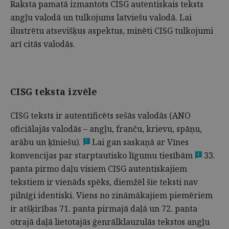
Raksta pamatā izmantots CISG autentiskais teksts
angļu valodā un tulkojums latviešu valodā. Lai
ilustrētu atsevišķus aspektus, minēti CISG tulkojumi
arī citās valodās.
CISG teksta izvēle
CISG teksts ir autentificēts sešās valodās (ANO
oficiālajās valodās – angļu, franču, krievu, spāņu,
arābu un ķīniešu).
Lai gan saskaņā ar Vīnes
3
konvencijas par starptautisko līgumu tiesībām
33.
4
panta pirmo daļu visiem CISG autentiskajiem
tekstiem ir vienāds spēks, diemžēl šie teksti nav
pilnīgi identiski. Viens no zināmākajiem piemēriem
ir atšķirības 71. panta pirmajā daļā un 72. panta
otrajā daļā lietotajās ģenrālklauzulās tekstos angļu