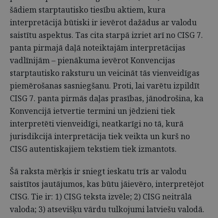
šādiem starptautisko tiesību aktiem, kura
interpretācijā būtiski ir ievērot dažādus ar valodu
saistītu aspektus. Tas cita starpā izriet arī no CISG 7.
panta pirmajā daļā noteiktajām interpretācijas
vadlīnijām – pienākuma ievērot Konvencijas
starptautisko raksturu un veicināt tās vienveidīgas
piemērošanas sasniegšanu. Proti, lai varētu izpildīt
CISG 7. panta pirmās daļas prasības, jānodrošina, ka
Konvencijā ietvertie termini un jēdzieni tiek
interpretēti vienveidīgi, neatkarīgi no tā, kurā
jurisdikcijā interpretācija tiek veikta un kurš no
CISG autentiskajiem tekstiem tiek izmantots.
Šā raksta mērķis ir sniegt ieskatu trīs ar valodu
saistītos jautājumos, kas būtu jāievēro, interpretējot
CISG. Tie ir: 1) CISG teksta izvēle; 2) CISG neitrālā
valoda; 3) atsevišķu vārdu tulkojumi latviešu valodā.