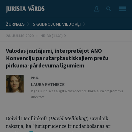
ŽURNĀLS
SKAIDROJUMI. VIEDOKĻI
28. JŪLIJS 2020 • NR.30 (1140)
Valodas jautājumi, interpretējot ANO
Konvenciju par starptautiskajiem preču
pirkuma-pārdevuma līgumiem
PH.D.
LAURA RATNIECE
Rīgas Juridiskās augstskolas docente, bakalaura programmu
direktore
Deivids Mellinkofs (
David Mellinkoff
) savulaik
rakstīja, ka "jurisprudence ir nodarbošanās ar