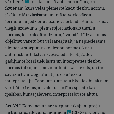
vārdiem".
To cita starpā apliecina arī tas, ka
1
ikvienam, kurš vēlas piemērot kādu tiesību normu,
jāsāk ar tās izlasīšanu un tajā ietverto vārdu,
terminu un jēdzienu nozīmes noskaidrošanu. Tas nav
viegls uzdevums, piemērojot nacionālo tiesību
normas, kas rakstītas dzimtajā valodā. Līdz ar to tas
objektīvi varētu būt vēl sarežģītāk, ja nepieciešams
piemērot starptautisko tiesību normas, kuru
autentiskais teksts ir svešvalodā. Proti, šādos
gadījumos bieži tiek lasīts un interpretēts tiesību
normas tulkojums, nevis autentiskais teksts, un tas
savukārt var apgrūtināt pareizu teksta
interpretāciju. Tāpat arī starptautisko tiesību aktiem
var būt arī citas, ar valodu saistītas specifiskas
īpašības, kuras jāievēro, interpretējot šos aktus.
Arī ANO Konvencija par starptautiskajiem preču
pirkuma-pārdevuma līgumiem
(CISG) ir viens no
2