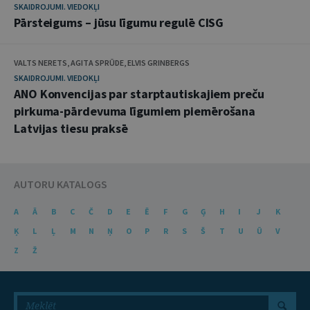
SKAIDROJUMI. VIEDOKĻI
Pārsteigums – jūsu līgumu regulē CISG
VALTS NERETS, AGITA SPRŪDE, ELVIS GRINBERGS
SKAIDROJUMI. VIEDOKĻI
ANO Konvencijas par starptautiskajiem preču
pirkuma-pārdevuma līgumiem piemērošana
Latvijas tiesu praksē
AUTORU KATALOGS
A
Ā
B
C
Č
D
E
Ē
F
G
Ģ
H
I
J
K
Ķ
L
Ļ
M
N
Ņ
O
P
R
S
Š
T
U
Ū
V
Z
Ž