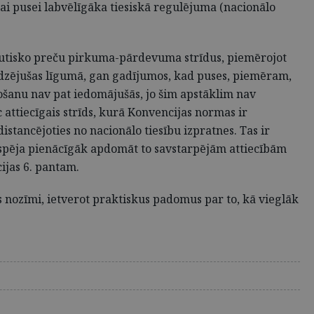
enai pusei labvēlīgāka tiesiskā regulējuma (nacionālo
tautisko preču pirkuma-pārdevuma strīdus, piemērojot
zējušas līgumā, gan gadījumos, kad puses, piemēram,
anu nav pat iedomājušās, jo šim apstāklim nav
ttiecīgais strīds, kurā Konvencijas normas ir
stancējoties no nacionālo tiesību izpratnes. Tas ir
iespēja pienācīgāk apdomāt to savstarpējām attiecībām
ijas 6. pantam.
nozīmi, ietverot praktiskus padomus par to, kā vieglāk