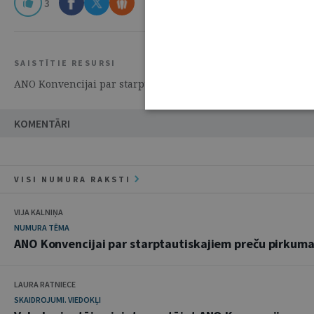
3
SAISTĪTIE RESURSI
ANO Konvencijai par starptautiskajiem preču pirkuma-pārde
KOMENTĀRI
VISI NUMURA RAKSTI
VIJA KALNIŅA
NUMURA TĒMA
ANO Konvencijai par starptautiskajiem preču pirkum
LAURA RATNIECE
SKAIDROJUMI. VIEDOKĻI