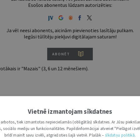
Esošos abonentus lūdzam autorizēties:
Ja vēl neesi abonents, aicinām pievienoties lasītāju pulkam.
Iegūsi tūlītēju piekļuvi digitālajam saturam!
ABONĒT
tākais ir "Mazais" (3, 6 un 12 mēnešiem).
Vietnē izmantojam sīkdatnes
i darbotos, tiek izmantotas nepieciešamās (obligātās) sīkdatnes. Ar Jūsu piekriša
kas, sociālo mediju un funkcionalitātes. Papildinformācijai atveriet "Pielāgot izvēl
brīdī mainīt savu izvēli, atgriežoties šajā vietnē. Plašāk –
sīkdatņu politikā
.