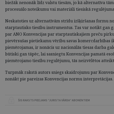
biežāk nenonāk līdz valstu tiesām, jo kā alternatīva tām 
procesuālo noteikumu vai materiāli tiesiskā regulējum
Neskatoties uz alternatīvām strīdu izšķiršanas formu 
starptautisko tiesību instrumentus. Tas var notikt gan 
par ANO Konvencijas par starptautiskajiem preču pirk
pievērsušas pietiekamu vērību savas komercdarbības ikd
piemērojamas, ir nonācis uz nacionālās tiesas darba gald
būtiski gan tāpēc, lai sasniegtu Konvencijas pamatā es
piemērojamo tiesību regulējumu, tās neizvēlētos atteik
Turpmāk rakstā autors sniegs skaidrojumu par Konvenci
nonākt pie pareizas Konvencijas normu interpretācijas.
ŠIS RAKSTS PIEEJAMS “JURISTA VĀRDA” ABONENTIEM