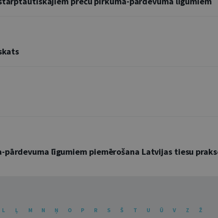
r starptautiskajiem preču pirkuma-pārdevuma līgumiem
skats
a-pārdevuma līgumiem piemērošana Latvijas tiesu praks
L
Ļ
M
N
Ņ
O
P
R
S
Š
T
U
Ū
V
Z
Ž