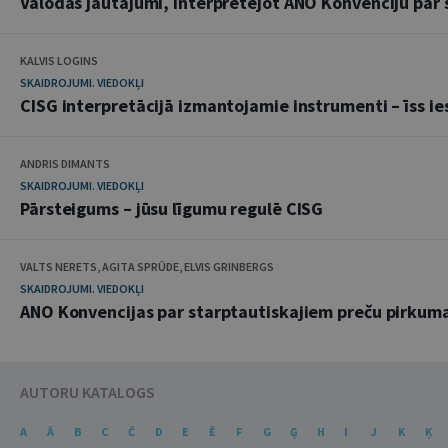
Valodas jautājumi, interpretējot ANO Konvenciju pa
KALVIS LOGINS
SKAIDROJUMI. VIEDOKĻI
CISG interpretācijā izmantojamie instrumenti – īss ie
ANDRIS DIMANTS
SKAIDROJUMI. VIEDOKĻI
Pārsteigums – jūsu līgumu regulē CISG
VALTS NERETS, AGITA SPRŪDE, ELVIS GRINBERGS
SKAIDROJUMI. VIEDOKĻI
ANO Konvencijas par starptautiskajiem preču pirkum
AUTORU KATALOGS
A
Ā
B
C
Č
D
E
Ē
F
G
Ģ
H
I
J
K
Ķ