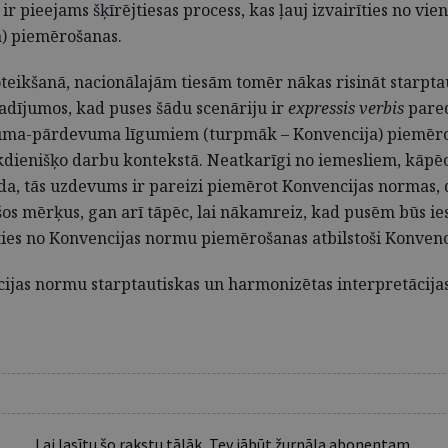
ir pieejams šķīrējtiesas process, kas ļauj izvairīties no vi
a) piemērošanas.
noteikšanā, nacionālajām tiesām tomēr nākas risināt starp
gadījumos, kad puses šādu scenāriju ir
expressis verbis
pared
uma-pārdevuma līgumiem (turpmāk – Konvencija) piemēroš
ienišķo darbu kontekstā. Neatkarīgi no iemesliem, kāpēc a
a, tās uzdevums ir pareizi piemērot Konvencijas normas, di
ošos mērķus, gan arī tāpēc, lai nākamreiz, kad pusēm būs 
ties no Konvencijas normu piemērošanas atbilstoši Konvenc
jas normu starptautiskas un harmonizētas interpretācijas 
Lai lasītu šo rakstu tālāk, Tev jābūt žurnāla abonentam.