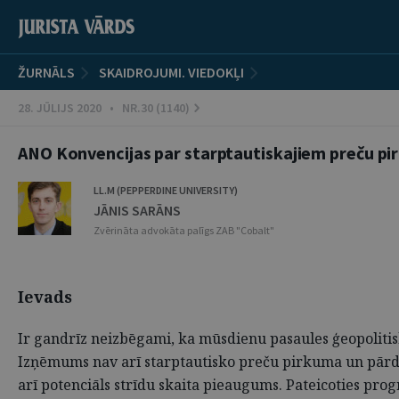
ŽURNĀLS
SKAIDROJUMI. VIEDOKĻI
28. JŪLIJS 2020 • NR.30 (1140)
ANO Konvencijas par starptautiskajiem preču 
LL.M (PEPPERDINE UNIVERSITY)
JĀNIS SARĀNS
Zvērināta advokāta palīgs ZAB "Cobalt"
Ievads
Ir gandrīz neizbēgami, ka mūsdienu pasaules ģeopolitisk
Izņēmums nav arī starptautisko preču pirkuma un pārdev
arī potenciāls strīdu skaita pieaugums. Pateicoties progr