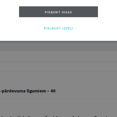
PIEŅEMT VISAS
PIELĀGOT IZVĒLI
vuma līgumiem – 40 | 28. Jūlijs 2020 | Numura tēma
a-pārdevuma līgumiem – 40