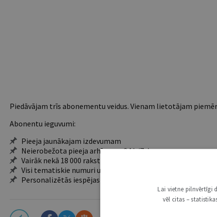
Piedāvājam trīs abonementu veidus. Vienam lietotājam piemēro
Abonentu ieguvumi:
Pieeja jaunākajam izdevumam
Neierobežota pieeja arhīvam – 24 h/7 d.
Vairāk nekā 18 000 rakstu un 2000 autoru
Visi tematiskie numuri un ikgadējie grāmatžurnāli
Personalizētās iespējas – piezīmes, citāti, mapes
Lai vietne pilnvērtīg
vēl citas – statisti