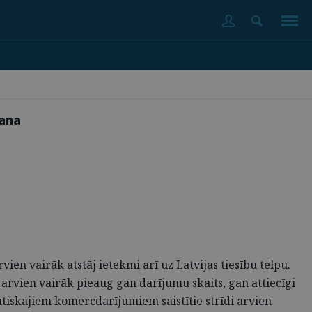
šana
en vairāk atstāj ietekmi arī uz Latvijas tiesību telpu.
rvien vairāk pieaug gan darījumu skaits, gan attiecīgi
tautiskajiem komercdarījumiem saistītie strīdi arvien