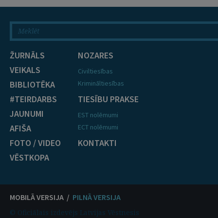
ŽURNĀLS
NOZARES
VEIKALS
Civiltiesības
BIBLIOTĒKA
Krimināltiesības
#TEIRDARBS
TIESĪBU PRAKSE
JAUNUMI
EST nolēmumi
AFIŠA
ECT nolēmumi
FOTO / VIDEO
KONTAKTI
VĒSTKOPA
MOBILĀ VERSIJA /
PILNĀ VERSIJA
© Oficiālais izdevējs Latvijas Vēstnesis