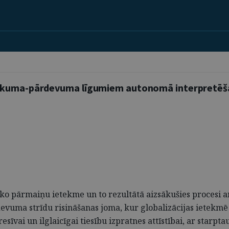
pirkuma-pārdevuma līgumiem autonomā interpretē
o pārmaiņu ietekme un to rezultātā aizsākušies procesi arvi
uma strīdu risināšanas joma, kur globalizācijas ietekmē a
esīvai un ilglaicīgai tiesību izpratnes attīstībai, ar starp