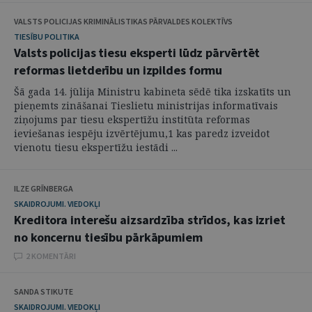
VALSTS POLICIJAS KRIMINĀLISTIKAS PĀRVALDES KOLEKTĪVS
TIESĪBU POLITIKA
Valsts policijas tiesu eksperti lūdz pārvērtēt
reformas lietderību un izpildes formu
Šā gada 14. jūlija Ministru kabineta sēdē tika izskatīts un
pieņemts zināšanai Tieslietu ministrijas informatīvais
ziņojums par tiesu ekspertīžu institūta reformas
ieviešanas iespēju izvērtējumu,1 kas paredz izveidot
vienotu tiesu ekspertīžu iestādi ...
ILZE GRĪNBERGA
SKAIDROJUMI. VIEDOKĻI
Kreditora interešu aizsardzība strīdos, kas izriet
no koncernu tiesību pārkāpumiem
2 KOMENTĀRI
SANDA STIKUTE
SKAIDROJUMI. VIEDOKĻI