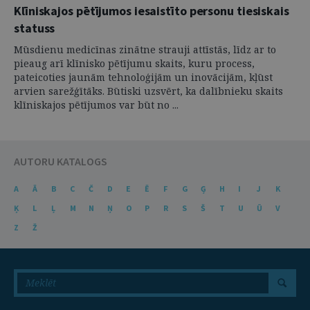
Klīniskajos pētījumos iesaistīto personu tiesiskais
statuss
Mūsdienu medicīnas zinātne strauji attīstās, līdz ar to
pieaug arī klīnisko pētījumu skaits, kuru process,
pateicoties jaunām tehnoloģijām un inovācijām, kļūst
arvien sarežģītāks. Būtiski uzsvērt, ka dalībnieku skaits
klīniskajos pētījumos var būt no ...
AUTORU KATALOGS
A
Ā
B
C
Č
D
E
Ē
F
G
Ģ
H
I
J
K
Ķ
L
Ļ
M
N
Ņ
O
P
R
S
Š
T
U
Ū
V
Z
Ž