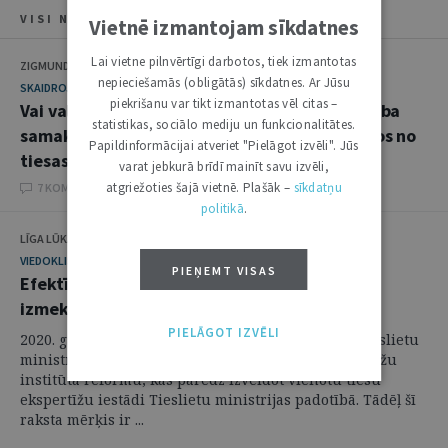
VISI NUMURA RAKSTI
Vietnē izmantojam sīkdatnes
Lai vietne pilnvērtīgi darbotos, tiek izmantotas
ZIGMUNDS DUNDURS
nepieciešamās (obligātās) sīkdatnes. Ar Jūsu
SKAIDROJUMI. VIEDOKĻI
piekrišanu var tikt izmantotas vēl citas –
Vai valstij ir pienākums maksāt advokāta darba
statistikas, sociālo mediju un funkcionalitātes.
samaksu par apsūdzētās personas izvairīšanos no
Papildinformācijai atveriet "Pielāgot izvēli". Jūs
tiesas
varat jebkurā brīdī mainīt savu izvēli,
atgriežoties šajā vietnē. Plašāk –
sīkdatņu
7 KOMENTĀRI
politikā
.
LĪGA LŪKA
VIEDOKLIS
PIEŅEMT VISAS
Efektīva un pārdomāta reforma vai lamatas
izmeklēšanai
PIELĀGOT IZVĒLI
2020. gada 14. jūlijā Ministru kabinets atbalstīja Tieslietu
ministrijas informatīvo ziņojumu par tiesu ekspertīžu
institūta reformu, kas paredz izveidot vienotu tiesu
ekspertīžu iestādi Tieslietu ministrijas padotībā. Tādēļ šī
raksta mērķis ir ...