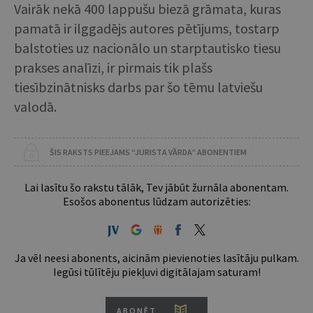
Vairāk nekā 400 lappušu biezā grāmata, kuras
pamatā ir ilggadējs autores pētījums, tostarp
balstoties uz nacionālo un starptautisko tiesu
prakses analīzi, ir pirmais tik plašs
tiesībzinātnisks darbs par šo tēmu latviešu
valodā.
ŠIS RAKSTS PIEEJAMS “JURISTA VĀRDA” ABONENTIEM
Lai lasītu šo rakstu tālāk, Tev jābūt žurnāla abonentam.
Esošos abonentus lūdzam autorizēties:
Ja vēl neesi abonents, aicinām pievienoties lasītāju pulkam.
Iegūsi tūlītēju piekļuvi digitālajam saturam!
ABONĒT