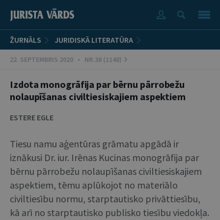
ŽURNĀLS
JURIDISKĀ LITERATŪRA
22. SEPTEMBRIS 2020 • NR.38 (1148)
Izdota monogrāfija par bērnu pārrobežu
nolaupīšanas civiltiesiskajiem aspektiem
ESTERE EGLE
Tiesu namu aģentūras grāmatu apgādā ir
iznākusi Dr. iur. Irēnas Kucinas monogrāfija par
bērnu pārrobežu nolaupīšanas civiltiesiskajiem
aspektiem, tēmu aplūkojot no materiālo
civiltiesību normu, starptautisko privāttiesību,
kā arī no starptautisko publisko tiesību viedokļa.