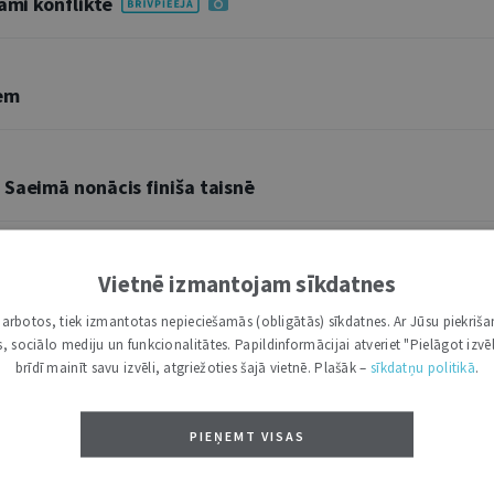
gami konfliktē
iem
 Saeimā nonācis finiša taisnē
civiltiesiskajiem aspektiem
Vietnē izmantojam sīkdatnes
i darbotos, tiek izmantotas nepieciešamās (obligātās) sīkdatnes. Ar Jūsu piekriša
kas, sociālo mediju un funkcionalitātes. Papildinformācijai atveriet "Pielāgot izvēl
ts
brīdī mainīt savu izvēli, atgriežoties šajā vietnē. Plašāk –
sīkdatņu politikā
.
PIEŅEMT VISAS
rājums