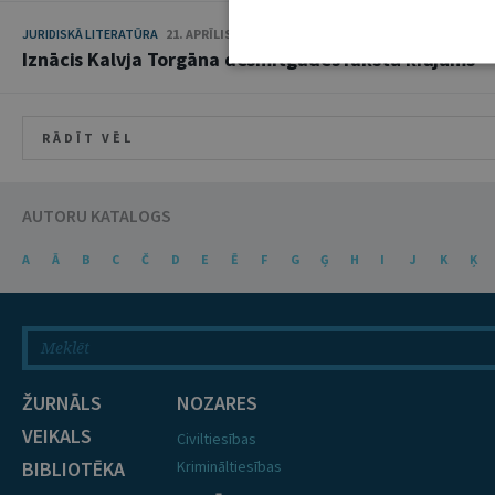
JURIDISKĀ LITERATŪRA
21. APRĪLIS 2020
Iznācis Kalvja Torgāna desmitgades rakstu krājums
RĀDĪT VĒL
AUTORU KATALOGS
A
Ā
B
C
Č
D
E
Ē
F
G
Ģ
H
I
J
K
Ķ
ŽURNĀLS
NOZARES
VEIKALS
Civiltiesības
BIBLIOTĒKA
Krimināltiesības