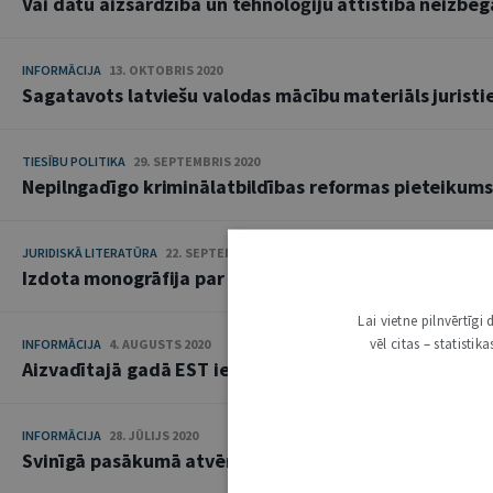
Vai datu aizsardzība un tehnoloģiju attīstība neizbē
INFORMĀCIJA
13. OKTOBRIS 2020
Sagatavots latviešu valodas mācību materiāls jurist
TIESĪBU POLITIKA
29. SEPTEMBRIS 2020
Nepilngadīgo kriminālatbildības reformas pieteikums
JURIDISKĀ LITERATŪRA
22. SEPTEMBRIS 2020
Izdota monogrāfija par bērnu pārrobežu nolaupīšanas 
Lai vietne pilnvērtīg
vēl citas – statisti
INFORMĀCIJA
4. AUGUSTS 2020
Aizvadītajā gadā EST ierosināts rekordliels lietu skai
INFORMĀCIJA
28. JŪLIJS 2020
Svinīgā pasākumā atvērts Sanitas Osipovas rakstu k