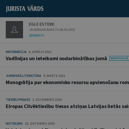
EGLE ESTERE
JAUNĀKAIS RAKSTS 06.04.2021
20 RAKSTI
INFORMĀCIJA
6. APRĪLIS 2021
Vadlīnijas un ieteikumi nodarbinātības jomā
JURIDISKĀ LITERATŪRA
9. MARTS 2021
Monogrāfija par ekonomisko resursu apvienošanu romi
TIESĪBU PRAKSE
1. DECEMBRIS 2020
Eiropas Cilvēktiesību tiesas atziņas Latvijas lietās sa
NOTIKUMS
13. OKTOBRIS 2020