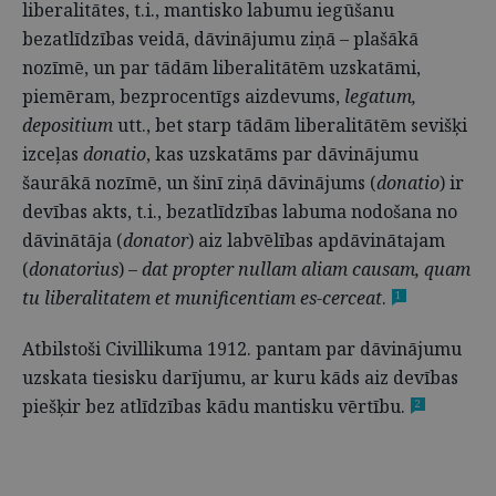
liberalitātes, t.i., mantisko labumu iegūšanu
bezatlīdzības veidā, dāvinājumu ziņā – plašākā
nozīmē, un par tādām liberalitātēm uzskatāmi,
piemēram, bezprocentīgs aizdevums,
legatum,
depositium
utt., bet starp tādām liberalitātēm sevišķi
izceļas
donatio
, kas uzskatāms par dāvinājumu
šaurākā nozīmē, un šinī ziņā dāvinājums (
donatio
) ir
devības akts, t.i., bezatlīdzības labuma nodošana no
dāvinātāja (
donator
) aiz labvēlības apdāvinātajam
(
donatorius
) –
dat propter nullam aliam causam, quam
tu liberalitatem et munificentiam es-cerceat
.
1
Atbilstoši Civillikuma 1912. pantam par dāvinājumu
uzskata tiesisku darījumu, ar kuru kāds aiz devības
piešķir bez atlīdzības kādu mantisku vērtību.
2