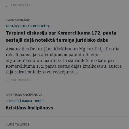
1 KOMENTĀRI
EVIJA NOVICĀNE
ATSAUCOTIES UZ PUBLICĒTO
Turpinot diskusiju par Komerclikuma 172. panta
sestajā daļā noteiktā termiņa juridisko dabu
Atsaucoties Dr. iur. Jāņa Kārkliņa un Mg. iur. Edija Branta
rakstā paustajam aicinājumam papildināt viņu
argumentāciju un mainīt šā brīža valdošo uzskatu par
Komerclikuma 172. panta sestās daļas iztulkošanu, autore
šajā rakstā sniedz savu redzējumu ...
1 KOMENTĀRI
KRISTIĀNS ANČIPĀNOVS
JURIDISKĀ DARBA TIRGUS
Kristiāns Ančipānovs
JURISTA VĀRDS