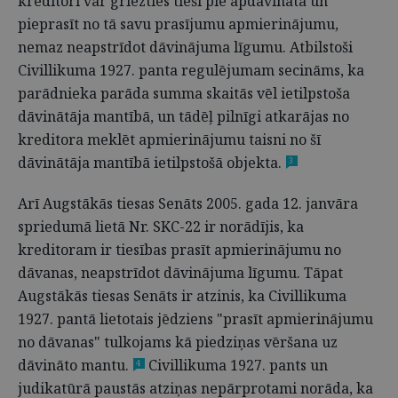
kreditori var griezties tieši pie apdāvinātā un
pieprasīt no tā savu prasījumu apmierinājumu,
nemaz neapstrīdot dāvinājuma līgumu. Atbilstoši
Civillikuma 1927. panta regulējumam secināms, ka
parādnieka parāda summa skaitās vēl ietilpstoša
dāvinātāja mantībā, un tādēļ pilnīgi atkarājas no
kreditora meklēt apmierinājumu taisni no šī
dāvinātāja mantībā ietilpstošā objekta.
3
Arī Augstākās tiesas Senāts 2005. gada 12. janvāra
spriedumā lietā Nr. SKC-22 ir norādījis, ka
kreditoram ir tiesības prasīt apmierinājumu no
dāvanas, neapstrīdot dāvinājuma līgumu. Tāpat
Augstākās tiesas Senāts ir atzinis, ka Civillikuma
1927. pantā lietotais jēdziens "prasīt apmierinājumu
no dāvanas" tulkojams kā piedziņas vēršana uz
dāvināto mantu.
Civillikuma 1927. pants un
4
judikatūrā paustās atziņas nepārprotami norāda, ka