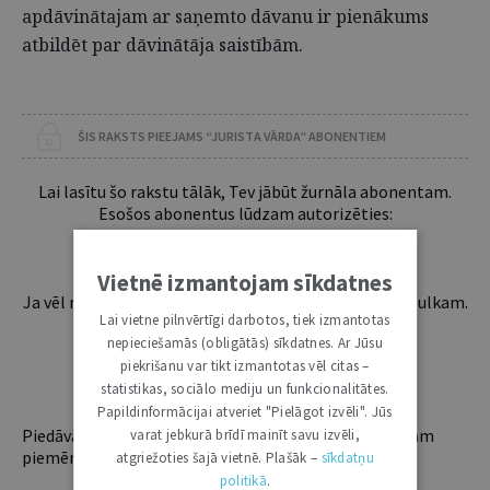
apdāvinātajam ar saņemto dāvanu ir pienākums
atbildēt par dāvinātāja saistībām.
ŠIS RAKSTS PIEEJAMS “JURISTA VĀRDA” ABONENTIEM
Lai lasītu šo rakstu tālāk, Tev jābūt žurnāla abonentam.
Esošos abonentus lūdzam autorizēties:
Vietnē izmantojam sīkdatnes
Ja vēl neesi abonents, aicinām pievienoties lasītāju pulkam.
Lai vietne pilnvērtīgi darbotos, tiek izmantotas
Iegūsi tūlītēju piekļuvi digitālajam saturam!
nepieciešamās (obligātās) sīkdatnes. Ar Jūsu
piekrišanu var tikt izmantotas vēl citas –
ABONĒT
statistikas, sociālo mediju un funkcionalitātes.
Papildinformācijai atveriet "Pielāgot izvēli". Jūs
Piedāvājam trīs abonementu veidus. Vienam lietotājam
varat jebkurā brīdī mainīt savu izvēli,
piemērotākais ir "Mazais" (3, 6 un 12 mēnešiem).
atgriežoties šajā vietnē. Plašāk –
sīkdatņu
politikā
.