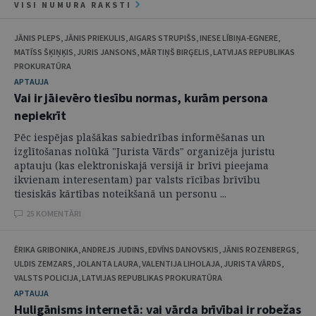
VISI NUMURA RAKSTI
JĀNIS PLEPS, JĀNIS PRIEKULIS, AIGARS STRUPIŠS, INESE LĪBIŅA-EGNERE,
MATĪSS ŠĶIŅĶIS, JURIS JANSONS, MĀRTIŅŠ BIRĢELIS, LATVIJAS REPUBLIKAS
PROKURATŪRA
APTAUJA
Vai ir jāievēro tiesību normas, kurām persona
nepiekrīt
Pēc iespējas plašākas sabiedrības informēšanas un
izglītošanas nolūkā "Jurista Vārds" organizēja juristu
aptauju (kas elektroniskajā versijā ir brīvi pieejama
ikvienam interesentam) par valsts rīcības brīvību
tiesiskās kārtības noteikšanā un personu ...
25 KOMENTĀRI
ĒRIKA GRIBONIKA, ANDREJS JUDINS, EDVĪNS DANOVSKIS, JĀNIS ROZENBERGS,
ULDIS ZEMZARS, JOLANTA LAURA, VALENTIJA LIHOLAJA, JURISTA VĀRDS,
VALSTS POLICIJA, LATVIJAS REPUBLIKAS PROKURATŪRA
APTAUJA
Huligānisms internetā: vai vārda brīvībai ir robežas