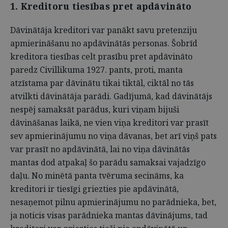
1. Kreditoru tiesības pret apdāvināto
Dāvinātāja kreditori var panākt savu pretenziju
apmierināšanu no apdāvinātās personas. Šobrīd
kreditora tiesības celt prasību pret apdāvināto
paredz Civillikuma 1927. pants, proti, manta
atzīstama par dāvinātu tikai tiktāl, ciktāl no tās
atvilkti dāvinātāja parādi. Gadījumā, kad dāvinātājs
nespēj samaksāt parādus, kuri viņam bijuši
dāvināšanas laikā, ne vien viņa kreditori var prasīt
sev apmierinājumu no viņa dāvanas, bet arī viņš pats
var prasīt no apdāvinātā, lai no viņa dāvinātās
mantas dod atpakaļ šo parādu samaksai vajadzīgo
daļu. No minētā panta tvēruma secināms, ka
kreditori ir tiesīgi griezties pie apdāvinātā,
nesaņemot pilnu apmierinājumu no parādnieka, bet,
ja noticis visas parādnieka mantas dāvinājums, tad