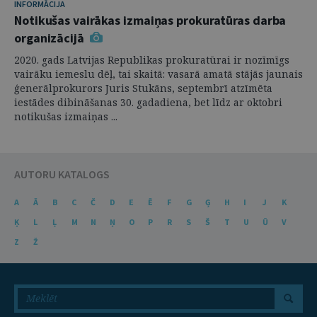
INFORMĀCIJA
Notikušas vairākas izmaiņas prokuratūras darba
organizācijā
2020. gads Latvijas Republikas prokuratūrai ir nozīmīgs
vairāku iemeslu dēļ, tai skaitā: vasarā amatā stājās jaunais
ģenerālprokurors Juris Stukāns, septembrī atzīmēta
iestādes dibināšanas 30. gadadiena, bet līdz ar oktobri
notikušas izmaiņas ...
AUTORU KATALOGS
A
Ā
B
C
Č
D
E
Ē
F
G
Ģ
H
I
J
K
Ķ
L
Ļ
M
N
Ņ
O
P
R
S
Š
T
U
Ū
V
Z
Ž