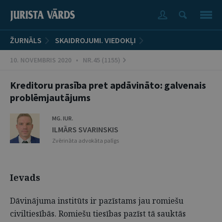
ŽURNĀLS
SKAIDROJUMI. VIEDOKĻI
10. NOVEMBRIS 2020 • NR.45 (1155)
Kreditoru prasība pret apdāvināto: galvenais
problēmjautājums
MG. IUR.
ILMĀRS SVARINSKIS
Zvērināta advokāta palīgs
Ievads
Dāvinājuma institūts ir pazīstams jau romiešu
civiltiesībās. Romiešu tiesības pazīst tā sauktās