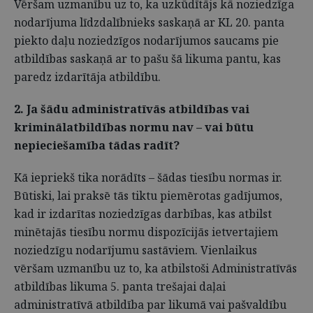
Vēršam uzmanību uz to, ka uzkūdītājs kā noziedzīga
nodarījuma līdzdalībnieks saskaņā ar KL 20. panta
piekto daļu noziedzīgos nodarījumos saucams pie
atbildības saskaņā ar to pašu šā likuma pantu, kas
paredz izdarītāja atbildību.
2. Ja šādu administratīvās atbildības vai
kriminālatbildības normu nav – vai būtu
nepieciešamība tādas radīt?
Kā iepriekš tika norādīts – šādas tiesību normas ir.
Būtiski, lai praksē tās tiktu piemērotas gadījumos,
kad ir izdarītas noziedzīgas darbības, kas atbilst
minētajās tiesību normu dispozīcijās ietvertajiem
noziedzīgu nodarījumu sastāviem. Vienlaikus
vēršam uzmanību uz to, ka atbilstoši Administratīvās
atbildības likuma 5. panta trešajai daļai
administratīvā atbildība par likumā vai pašvaldību