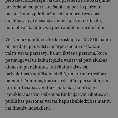
piedalās noziedzīga vai cita prettiesiska nodarījuma
novēršanā vai pārtraukšanā, vai par šo personu
piespiešanu izpildīt acīmredzami prettiesiskas
darbības, ja pretošanās vai piespiešana izdarīta,
lietojot vardarbību vai piedraudot ar vardarbību.
Vēršam uzmanību uz to, ka saskaņā ar KL 316. panta
pirmo daļu par valsts amatpersonām uzskatāmi
valsts varas pārstāvji, kā arī ikviena persona, kura
pastāvīgi vai uz laiku izpilda valsts vai pašvaldības
dienesta pienākumus, tai skaitā valsts vai
pašvaldības kapitālsabiedrībā, un kurai ir tiesības
pieņemt lēmumus, kas saistoši citām personām, vai
kurai ir tiesības veikt uzraudzības, kontroles,
izmeklēšanas vai sodīšanas funkcijas vai rīkoties ar
publiskas personas vai tās kapitālsabiedrības mantu
vai finanšu līdzekļiem.