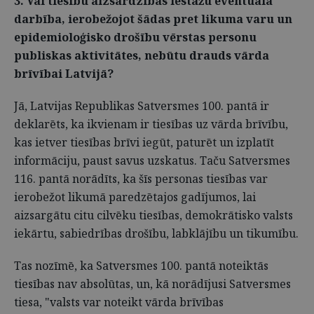
3. Vai tiesību aizsardzības iestāžu eventuālā
darbība, ierobežojot šādas pret likuma varu un
epidemioloģisko drošību vērstas personu
publiskas aktivitātes, nebūtu drauds vārda
brīvībai Latvijā?
Jā, Latvijas Republikas Satversmes 100. pantā ir
deklarēts, ka ikvienam ir tiesības uz vārda brīvību,
kas ietver tiesības brīvi iegūt, paturēt un izplatīt
informāciju, paust savus uzskatus. Taču Satversmes
116. pantā norādīts, ka šīs personas tiesības var
ierobežot likumā paredzētajos gadījumos, lai
aizsargātu citu cilvēku tiesības, demokrātisko valsts
iekārtu, sabiedrības drošību, labklājību un tikumību.
Tas nozīmē, ka Satversmes 100. pantā noteiktās
tiesības nav absolūtas, un, kā norādījusi Satversmes
tiesa, "valsts var noteikt vārda brīvības