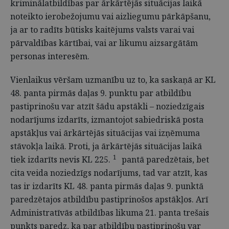
kriminālatbildības par ārkārtējās situācijas laikā
noteikto ierobežojumu vai aizliegumu pārkāpšanu,
ja ar to radīts būtisks kaitējums valsts varai vai
pārvaldības kārtībai, vai ar likumu aizsargātām
personas interesēm.
Vienlaikus vēršam uzmanību uz to, ka saskaņā ar KL
48. panta pirmās daļas 9. punktu par atbildību
pastiprinošu var atzīt šādu apstākli – noziedzīgais
nodarījums izdarīts, izmantojot sabiedriskā posta
apstākļus vai ārkārtējās situācijas vai izņēmuma
stāvokļa laikā. Proti, ja ārkārtējās situācijas laikā
1
tiek izdarīts nevis KL 225.
pantā paredzētais, bet
cita veida noziedzīgs nodarījums, tad var atzīt, kas
tas ir izdarīts KL 48. panta pirmās daļas 9. punktā
paredzētajos atbildību pastiprinošos apstākļos. Arī
Administratīvās atbildības likuma 21. panta trešais
punkts paredz, ka par atbildību pastiprinošu var