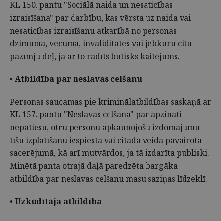
KL 150. pantu "Sociālā naida un nesaticības
izraisīšana" par darbību, kas vērsta uz naida vai
nesaticības izraisīšanu atkarībā no personas
dzimuma, vecuma, invaliditātes vai jebkuru citu
pazīmju dēļ, ja ar to radīts būtisks kaitējums.
•
Atbildība par neslavas celšanu
Personas saucamas pie kriminālatbildības saskaņā ar
KL 157. pantu "Neslavas celšana" par apzināti
nepatiesu, otru personu apkaunojošu izdomājumu
tīšu izplatīšanu iespiestā vai citādā veidā pavairotā
sacerējumā, kā arī mutvārdos, ja tā izdarīta publiski.
Minētā panta otrajā daļā paredzēta bargāka
atbildība par neslavas celšanu masu saziņas līdzeklī.
•
Uzkūdītāja atbildība