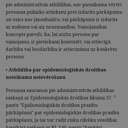
pie administratīvās atbildības, nav pienākuma vērtēt
personas psihisko attieksmi pret izdarīto pārkāpumu
un vairs nav jānoskaidro, vai pārkāpums ir izdarīts
ar nodomu vai aiz neuzmanības. Vainojamības
koncepts paredz, ka, lai atzītu personu par
vainojamu, ir pietiekami konstatēt, vai attiecīgā
darbība vai bezdarbība ir attiecināma uz konkrēto
personu.
•
Atbildība par epidemioloģiskās drošības
noteikumu neievērošanu
Personas saucamas pie administratīvās atbildības
5
saskaņā ar Epidemioloģiskās drošības likuma 37.
pantu "Epidemioloģiskās drošības prasību
pārkāpšana" par epidemioloģiskās drošības prasību
pārkāpšanu, ja tas var radīt risku cilvēku veselībai.
Savukārt saskaņā ar KL 140. pantu "Sanitāri