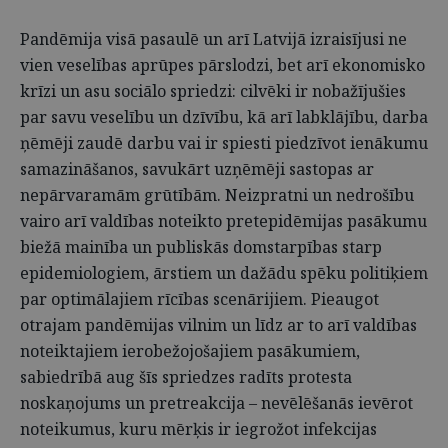
Pandēmija visā pasaulē un arī Latvijā izraisījusi ne
vien veselības aprūpes pārslodzi, bet arī ekonomisko
krīzi un asu sociālo spriedzi: cilvēki ir nobažījušies
par savu veselību un dzīvību, kā arī labklājību, darba
ņēmēji zaudē darbu vai ir spiesti piedzīvot ienākumu
samazināšanos, savukārt uzņēmēji sastopas ar
nepārvaramām grūtībām. Neizpratni un nedrošību
vairo arī valdības noteikto pretepidēmijas pasākumu
biežā mainība un publiskās domstarpības starp
epidemiologiem, ārstiem un dažādu spēku politiķiem
par optimālajiem rīcības scenārijiem. Pieaugot
otrajam pandēmijas vilnim un līdz ar to arī valdības
noteiktajiem ierobežojošajiem pasākumiem,
sabiedrībā aug šīs spriedzes radīts protesta
noskaņojums un pretreakcija – nevēlēšanās ievērot
noteikumus, kuru mērķis ir iegrožot infekcijas