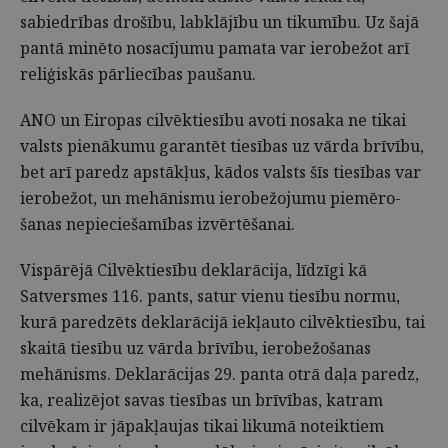
sabiedrības drošību, labklājību un tikumību. Uz šajā
pantā minēto nosacījumu pamata var ierobežot arī
reliģiskās pārliecības paušanu.
ANO un Eiropas cilvēktiesību avoti nosaka ne tikai
valsts pienākumu garantēt tiesības uz vārda brīvību,
bet arī paredz apstākļus, kādos valsts šīs tiesības var
ierobežot, un mehānismu ierobežojumu piemēro­
šanas nepieciešamības izvērtēšanai.
Vispārējā Cilvēktiesību deklarācija, līdzīgi kā
Satversmes 116. pants, satur vienu tiesību normu,
kurā paredzēts deklarācijā iekļauto cilvēktiesību, tai
skaitā tiesību uz vārda brīvību, ierobežošanas
mehānisms. Deklarācijas 29. panta otrā daļa paredz,
ka, realizējot savas tiesības un brīvības, katram
cilvēkam ir jāpakļaujas tikai likumā noteiktiem