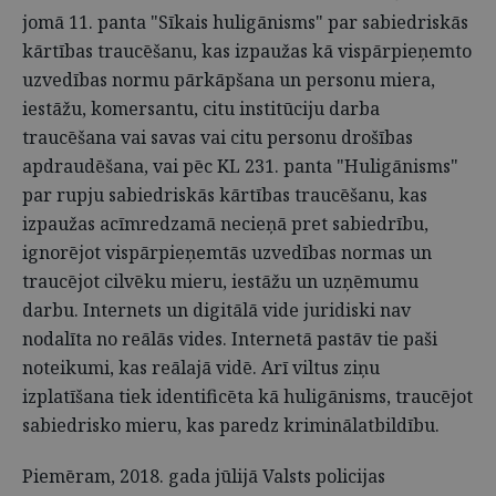
jomā 11. panta "Sīkais huligānisms" par sabiedriskās
kārtības traucēšanu, kas izpaužas kā vispārpieņemto
uzvedības normu pārkāpšana un personu miera,
iestāžu, komersantu, citu institūciju darba
traucēšana vai savas vai citu personu drošības
apdraudēšana, vai pēc KL 231. panta "Huligānisms"
par rupju sabiedriskās kārtības traucēšanu, kas
izpaužas acīmredzamā necieņā pret sabiedrību,
ignorējot vispārpieņemtās uzvedības normas un
traucējot cilvēku mieru, iestāžu un uzņēmumu
darbu. Internets un digitālā vide juridiski nav
nodalīta no reālās vides. Internetā pastāv tie paši
noteikumi, kas reālajā vidē. Arī viltus ziņu
izplatīšana tiek identificēta kā huligānisms, traucējot
sabiedrisko mieru, kas paredz kriminālatbildību.
Piemēram, 2018. gada jūlijā Valsts policijas