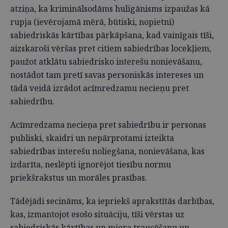
atziņa, ka kriminālsodāms huligānisms izpaužas kā
rupja (ievērojamā mērā, būtiski, nopietni)
sabiedriskās kārtības pārkāpšana, kad vainīgais tīši,
aizskaroši vēršas pret citiem sabiedrības locekļiem,
paužot atklātu sabiedrisko interešu nonievāšanu,
nostādot tam pretī savas personiskās intereses un
tādā veidā izrādot acīmredzamu necieņu pret
sabiedrību.
Acīmredzama necieņa pret sabiedrību ir personas
publiski, skaidri un nepārprotami izteikta
sabiedrības interešu noliegšana, nonievāšana, kas
izdarīta, neslēpti ignorējot tiesību normu
priekšrakstus un morāles prasības.
Tādējādi secināms, ka iepriekš aprakstītās darbības,
kas, izmantojot esošo situāciju, tīši vērstas uz
sabiedriskās kārtības un miera traucēšanu un