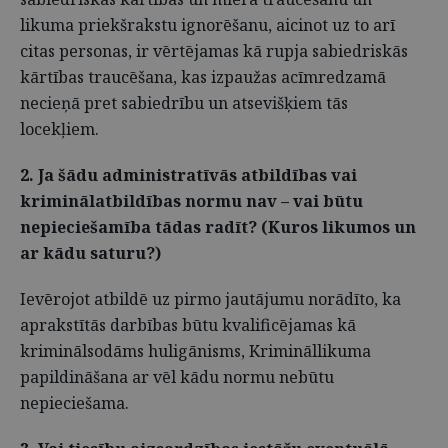
likuma priekšrakstu ignorēšanu, aicinot uz to arī
citas personas, ir vērtējamas kā rupja sabiedriskās
kārtības traucēšana, kas izpaužas acīmredzamā
necieņā pret sabiedrību un atsevišķiem tās
locekļiem.
2. Ja šādu administratīvās atbildības vai
kriminālatbildības normu nav – vai būtu
nepieciešamība tādas radīt? (Kuros likumos un
ar kādu saturu?)
Ievērojot atbildē uz pirmo jautājumu norādīto, ka
aprakstītās darbības būtu kvalificējamas kā
kriminālsodāms huligānisms, Krimināllikuma
papildināšana ar vēl kādu normu nebūtu
nepieciešama.