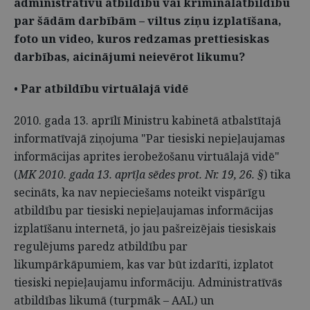
administratīvu atbildību vai kriminālatbildību
par šādām darbībām – viltus ziņu izplatīšana,
foto un video, kuros redzamas prettiesiskas
darbības, aicinājumi neievērot likumu?
•
Par atbildību virtuālajā vidē
2010. gada 13. aprīlī Ministru kabinetā atbalstītajā
informatīvajā ziņojuma "Par tiesiski nepieļaujamas
informācijas aprites ierobežošanu virtuālajā vidē"
(
MK 2010. gada 13. aprīļa sēdes prot. Nr. 19, 26. §
) tika
secināts, ka nav nepieciešams noteikt vispārīgu
atbildību par tiesiski nepieļaujamas informācijas
izplatīšanu internetā, jo jau pašreizējais tiesiskais
regulējums paredz atbildību par
likumpārkāpumiem, kas var būt izdarīti, izplatot
tiesiski nepieļaujamu informāciju. Administratīvās
atbildības likumā (turpmāk – AAL) un