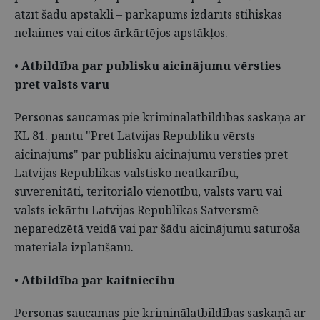
atzīt šādu apstākli – pārkāpums izdarīts stihiskas
nelaimes vai citos ārkārtējos apstākļos.
•
Atbildība par publisku aicinājumu vērsties
pret valsts varu
Personas saucamas pie kriminālatbildības saskaņā ar
KL 81. pantu "Pret Latvijas Republiku vērsts
aicinājums" par publisku aicinājumu vērsties pret
Latvijas Republikas valstisko neatkarību,
suverenitāti, teritoriālo vienotību, valsts varu vai
valsts iekārtu Latvijas Republikas Satversmē
neparedzētā veidā vai par šādu aicinājumu saturoša
materiāla izplatīšanu.
•
Atbildība par kaitniecību
Personas saucamas pie kriminālatbildības saskaņā ar