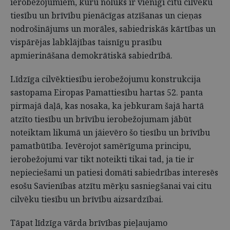
ierobežojumiem, kuru nolūks ir vienīgi citu cilvēku
tiesību un brīvību pienācīgas atzīšanas un cieņas
nodrošinājums un morāles, sabiedriskās kārtības un
vispārējas labklājības taisnīgu prasību
apmierināšana demokrātiskā sabiedrībā.
Līdzīga cilvēktiesību ierobežojumu konstrukcija
sastopama Eiropas Pamattiesību hartas 52. panta
pirmajā daļā, kas nosaka, ka jebkuram šajā hartā
atzīto tiesību un brīvību ierobežojumam jābūt
noteiktam likumā un jāievēro šo tiesību un brīvību
pamatbūtība. Ievērojot samērīguma principu,
ierobežojumi var tikt noteikti tikai tad, ja tie ir
nepieciešami un patiesi domāti sabiedrības interesēs
esošu Savienības atzītu mērķu sasniegšanai vai citu
cilvēku tiesību un brīvību aizsardzībai.
Tāpat līdzīga vārda brīvības pieļaujamo