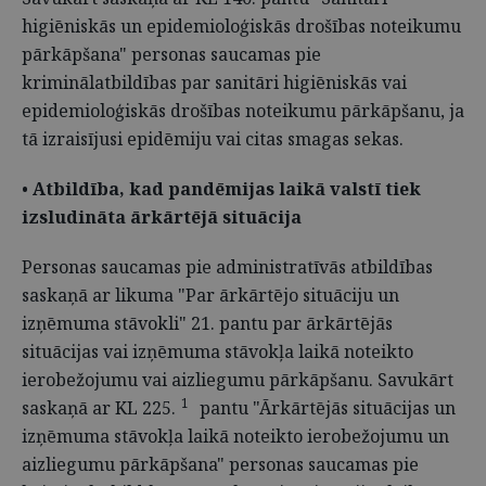
higiēniskās un epidemioloģiskās drošības noteikumu
pārkāpšana" personas saucamas pie
kriminālatbildības par sanitāri higiēniskās vai
epidemioloģiskās drošības noteikumu pārkāpšanu, ja
tā izraisījusi epidēmiju vai citas smagas sekas.
•
Atbildība, kad pandēmijas laikā valstī tiek
izsludināta ārkārtējā situācija
Personas saucamas pie administratīvās atbildības
saskaņā ar likuma "Par ārkārtējo situāciju un
izņēmuma stāvokli" 21. pantu par ārkārtējās
situācijas vai izņēmuma stāvokļa laikā noteikto
ierobežojumu vai aizliegumu pārkāpšanu.
Savukārt
1
saskaņā ar KL 225.
pantu "Ārkārtējās situācijas un
izņēmuma stāvokļa laikā noteikto ierobežojumu un
aizliegumu pārkāpšana" personas saucamas pie