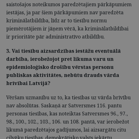
saistošajos noteikumos paredzētajiem pārkāpumiem
iestājas, ja par šiem pārkāpumiem nav paredzēta
kriminālatbildība, līdz ar to tiesību normu
piemērotājiem ir jāņem vērā, ka kriminālatbildībai
ir prioritāte pār administratīvo atbildību.
3. Vai tiesību aizsardzības iestāžu eventuālā
darbība, ierobežojot pret likuma varu un
epidemioloģisko drošību vērstas personu
publiskas aktivitātes, nebūtu drauds vārda
brīvībai Latvijā?
Vēršam uzmanību uz to, ka tiesības uz vārda brīvību
nav absolūtas. Saskaņā ar Satversmes 116. pantu
personas tiesības, kas noteiktas Satversmes 96., 97.,
98., 100., 102., 103., 106. un 108. pantā, var ierobežot
likumā paredzētajos gadījumos, lai aizsargātu citu
cilvēku tiesības, demokrātisko valsts iekārtu,