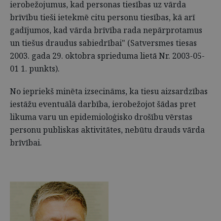
ierobežojumus, kad personas tiesības uz vārda
brīvību tieši ietekmē citu personu tiesības, kā arī
gadījumos, kad vārda brīvība rada nepārprotamus
un tiešus draudus sabiedrībai" (Satversmes tiesas
2003. gada 29. oktobra sprieduma lietā Nr. 2003-05-
01 1. punkts).
No iepriekš minēta izsecināms, ka tiesu aizsardzības
iestāžu eventuālā darbība, ierobežojot šādas pret
likuma varu un epidemioloģisko drošību vērstas
personu publiskas aktivitātes, nebūtu drauds vārda
brīvībai.