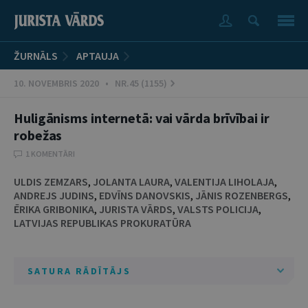
ŽURNĀLS
APTAUJA
10. NOVEMBRIS 2020 • NR.45 (1155)
Huligānisms internetā: vai vārda brīvībai ir
robežas
1 KOMENTĀRI
ULDIS ZEMZARS
,
JOLANTA LAURA
,
VALENTIJA LIHOLAJA
,
ANDREJS JUDINS
,
EDVĪNS DANOVSKIS
,
JĀNIS ROZENBERGS
,
ĒRIKA GRIBONIKA
,
JURISTA VĀRDS
,
VALSTS POLICIJA
,
LATVIJAS REPUBLIKAS PROKURATŪRA
SATURA RĀDĪTĀJS