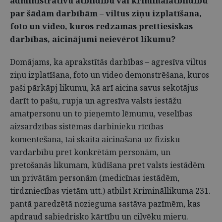
administratīvu atbildību vai kriminālatbildību
par šādām darbībām – viltus ziņu izplatīšana,
foto un video, kuros redzamas prettiesiskas
darbības, aicinājumi neievērot likumu?
Domājams, ka aprakstītās darbības – agresīva viltus
ziņu izplatīšana, foto un video demonstrēšana, kuros
paši pārkāpj likumu, kā arī aicina savus sekotājus
darīt to pašu, rupja un agresīva valsts iestāžu
amatpersonu un to pieņemto lēmumu, veselības
aizsardzības sistēmas darbinieku rīcības
komentēšana, tai skaitā aicināšana uz fizisku
vardarbību pret konkrētām personām, un
pretošanās likumam, kūdīšana pret valsts iestādēm
un privātām personām (medicīnas iestādēm,
tirdzniecības vietām utt.) atbilst Krimināllikuma 231.
pantā paredzētā nozieguma sastāva pazīmēm, kas
apdraud sabiedrisko kārtību un cilvēku mieru.