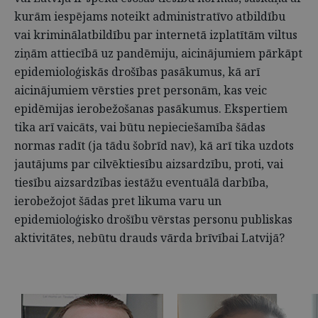
kurām iespējams noteikt administratīvo atbildību
vai kriminālatbildību par internetā izplatītām viltus
ziņām attiecībā uz pandēmiju, aicinājumiem pārkāpt
epidemioloģiskās drošības pasākumus, kā arī
aicinājumiem vērsties pret personām, kas veic
epidēmijas ierobežošanas pasākumus. Ekspertiem
tika arī vaicāts, vai būtu nepieciešamība šādas
normas radīt (ja tādu šobrīd nav), kā arī tika uzdots
jautājums par cilvēktiesību aizsardzību, proti, vai
tiesību aizsardzības iestāžu eventuālā darbība,
ierobežojot šādas pret likuma varu un
epidemioloģisko drošību vērstas personu publiskas
aktivitātes, nebūtu drauds vārda brīvībai Latvijā?