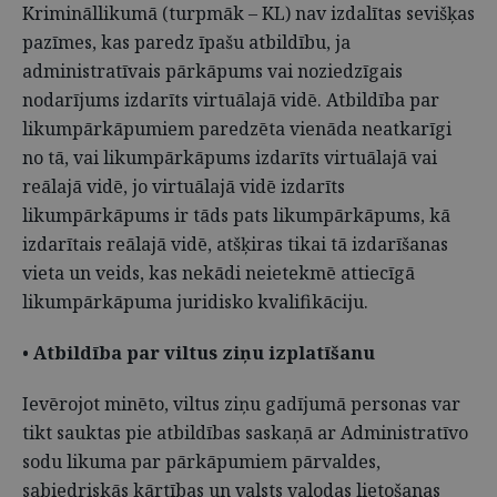
Krimināllikumā (turpmāk – KL) nav izdalītas sevišķas
pazīmes, kas paredz īpašu atbildību, ja
administratīvais pārkāpums vai noziedzīgais
nodarījums izdarīts virtuālajā vidē. Atbildība par
likumpārkāpumiem paredzēta vienāda neatkarīgi
no tā, vai likumpārkāpums izdarīts virtuālajā vai
reālajā vidē, jo virtuālajā vidē izdarīts
likumpārkāpums ir tāds pats likumpārkāpums, kā
izdarītais reālajā vidē, atšķiras tikai tā izdarīšanas
vieta un veids, kas nekādi neietekmē attiecīgā
likumpārkāpuma juridisko kvalifikāciju.
•
Atbildība par viltus ziņu izplatīšanu
Ievērojot minēto, viltus ziņu gadījumā personas var
tikt sauktas pie atbildības saskaņā ar Administratīvo
sodu likuma par pārkāpumiem pārvaldes,
sabiedriskās kārtības un valsts valodas lietošanas