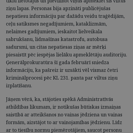
tīklu lietotājus un pievilinot viņus apmeklēt šīs viltus
ziņu lapas. Personas bija apzināti publicējušas
nepatiesu informāciju par dažādu veidu traģēdijām,
ceļu satiksmes negadījumiem, kataklizmām,
nelaimes gadījumiem, ieskaitot lielveikala
sabrukšanu, lidmašīnas katastrofu, autobusa
sadursmi, un citas nepatiesas ziņas ar mērķi
piesaistīt pēc iespējas lielāku apmeklētāju auditoriju.
Ģenerālprokuratūra šī gada februārī sniedza
informāciju, ka pašreiz ir uzsākti vēl vismaz četri
kriminālprocesi pēc KL 231. panta par viltus ziņu
izplatīšanu.
Jāņem vērā, ka, stājoties spēkā Administratīvās
atbildības likumam, ir notikušas būtiskas izmaiņas
saistībā ar atteikšanos no vainas jēdziena un vainas
formām, aizstājot to ar vainojamības jēdzienu. Līdz
ar to tiesību normu piemērotājiem, saucot personu