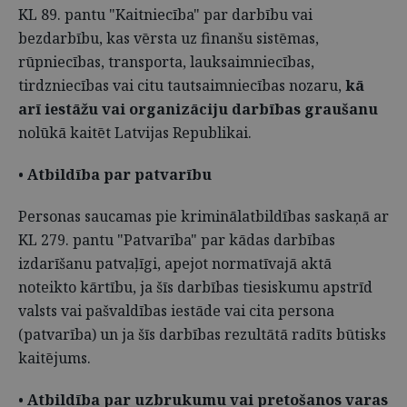
KL 89. pantu "Kaitniecība" par darbību vai
bezdarbību, kas vērsta uz finanšu sistēmas,
rūpniecības, transporta, lauksaimniecības,
tirdzniecības vai citu tautsaimniecības nozaru,
kā
arī iestāžu vai organizāciju darbības graušanu
nolūkā kaitēt Latvijas Republikai.
•
Atbildība par patvarību
Personas saucamas pie kriminālatbildības saskaņā ar
KL 279. pantu "Patvarība" par kādas darbības
izdarīšanu patvaļīgi, apejot normatīvajā aktā
noteikto kārtību, ja šīs darbības tiesiskumu apstrīd
valsts vai pašvaldības iestāde vai cita persona
(patvarība) un ja šīs darbības rezultātā radīts būtisks
kaitējums.
•
Atbildība par uzbrukumu vai pretošanos varas