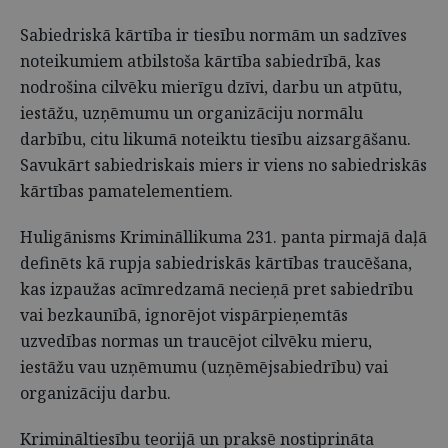
Sabiedriskā kārtība ir tiesību normām un sadzīves
noteikumiem atbilstoša kārtība sabiedrībā, kas
nodrošina cilvēku mierīgu dzīvi, darbu un atpūtu,
iestāžu, uzņēmumu un organizāciju normālu
darbību, citu likumā noteiktu tiesību aizsargāšanu.
Savukārt sabiedriskais miers ir viens no sabiedriskās
kārtības pamatelementiem.
Huligānisms Krimināllikuma 231. panta pirmajā daļā
definēts kā rupja sabiedriskās kārtības traucēšana,
kas izpaužas acīmredzamā necieņā pret sabiedrību
vai bezkaunībā, ignorējot vispārpieņemtās
uzvedības normas un traucējot cilvēku mieru,
iestāžu vau uzņēmumu (uzņēmējsabiedrību) vai
organizāciju darbu.
Krimināltiesību teorijā un praksē nostiprināta