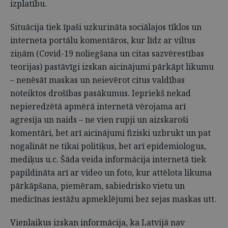
izplatību.
Situācija tiek īpaši uzkurināta sociālajos tīklos un
interneta portālu komentāros, kur līdz ar viltus
ziņām (Covid-19 noliegšana un citas sazvērestības
teorijas) pastāvīgi izskan aicinājumi pārkāpt likumu
– nenēsāt maskas un neievērot citus valdības
noteiktos drošības pasākumus. Iepriekš nekad
nepieredzētā apmērā internetā vērojama arī
agresija un naids – ne vien rupji un aizskaroši
komentāri, bet arī aicinājumi fiziski uzbrukt un pat
nogalināt ne tikai politiķus, bet arī epidemiologus,
mediķus u.c. Šāda veida informācija internetā tiek
papildināta arī ar video un foto, kur attēlota likuma
pārkāpšana, piemēram, sabiedrisko vietu un
medicīnas iestāžu apmeklējumi bez sejas maskas utt.
Vienlaikus izskan informācija, ka Latvijā nav