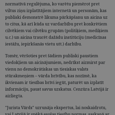
normatīvā regulējuma, ko varētu piemērot pret
viltus ziņu izplatītājiem internetā un personām, kas
publiski demonstrē likuma pārkāpšanu un aicina uz
to citus, kā arī kūda uz vardarbību pret konkrētiem
cilvēkiem vai cilvēku grupām (politiķiem, mediķiem
u.c.) un aicina traucēt dažādu institūciju (medicīnas
iestāžu, iepirkšanās vietu utt.) darbību.
Tomēr, vēršoties pret šādiem publiski paustiem
viedokļiem un aicinājumiem, nedrīkst aizmirst par
vienu no demokrātiskas un tiesiskas valsts
stūrakmeņiem – vārda brīvību, kas nozīmē, ka
ikvienam ir tiesības brīvi iegūt, paturēt un izplatīt
informāciju, paust savus uzskatus. Cenzūra Latvijā ir
aizliegta.
"Jurista Vārds" uzrunāja ekspertus, lai noskaidrotu,
vai Latvijā ir spēkā esošas tiesību normas, saskaņā ar