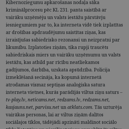
Kibernoziegumu apkarošanas nodaļa sāka
kriminālprocesu pēc KL 231. panta saistībā ar
vairāku uzņēmēju un valsts iestāžu pārstāvju
iesniegumiem par to, ka interneta vidē tiek izplatītas
ar drošības apdraudējumu saistītas ziņas, kas
izraisījušas sabiedrisko rezonansi un neizpratni par
likumību. Izplatoties ziņām, tika rupji traucēts
sabiedriskais miers un vairāku uzņēmumu un valsts
iestāžu, kas atbild par rīcību neatliekamos
gadījumos, darbība, uzskata apsūdzība. Policija
izmeklēšanā secināja, ka kopumā internetā
atrodamas vismaz septiņas analoģiska satura
interneta vietnes, kurās parādījās viltus ziņu saturs –
tv-play.lv
,
neticams.net
,
redzams.lv
,
redzams.net,
kasjauns.net
,
parvisu.net
un
atklats.com
. Tās uzturēja
vairākas personas, lai ar viltus ziņām dalītos
sociālajos tīklos, tādējādi apzināti maldinot sociālo