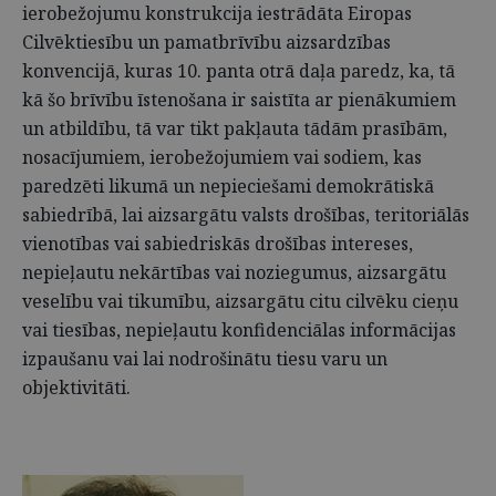
ierobežojumu konstrukcija iestrādāta Eiropas
Cilvēktiesību un pamatbrīvību aizsardzības
konvencijā, kuras 10. panta otrā daļa paredz, ka, tā
kā šo brīvību īstenošana ir saistīta ar pienākumiem
un atbildību, tā var tikt pakļauta tādām prasībām,
nosacījumiem, ierobežojumiem vai sodiem, kas
paredzēti likumā un nepieciešami demokrātiskā
sabiedrībā, lai aizsargātu valsts drošības, teritoriālās
vienotības vai sabiedriskās drošības intereses,
nepieļautu nekārtības vai noziegumus, aizsargātu
veselību vai tikumību, aizsargātu citu cilvēku cieņu
vai tiesības, nepieļautu konfidenciālas informācijas
izpaušanu vai lai nodrošinātu tiesu varu un
objektivitāti.