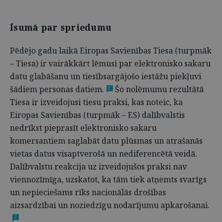
Īsumā par spriedumu
Pēdējo gadu laikā Eiropas Savienības Tiesa (turpmāk
– Tiesa) ir vairākkārt lēmusi par elektronisko sakaru
datu glabāšanu un tiesībsargājošo iestāžu piekļuvi
šādiem personas datiem.
Šo nolēmumu rezultātā
1
Tiesa ir izveidojusi tiesu praksi, kas noteic, ka
Eiropas Savienības (turpmāk – ES) dalībvalstis
nedrīkst pieprasīt elektronisko sakaru
komersantiem saglabāt datu plūsmas un atrašanās
vietas datus visaptverošā un nediferencētā veidā.
Dalībvalstu reakcija uz izveidojušos praksi nav
viennozīmīga, uzskatot, ka tām tiek atņemts svarīgs
un nepieciešams rīks nacionālās drošības
aizsardzībai un noziedzīgu nodarījumu apkarošanai.
2