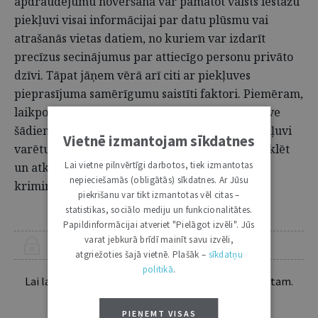
apdraudējumu novēršana var pamatot valsts iestāžu
piekļuvi visai informācijai par datu plūsmu vai
atrašanās vietas datiem, no kuriem var izdarīt
precīzus secinājumus par attiecīgo personu privāto
dzīvi. Tāpat jāņem vērā arī citi ar piekļuves
pieprasījuma samērīgumu saistīti faktori. Piemēram,
laikposma ilgums, par kuru tiek prasīta piekļuve
šādiem datiem, nevar būt iemesls, lai šādu piekļuvi
Vietnē izmantojam sīkdatnes
varētu attaisnot mērķis vispārīgi novērst, izmeklēt
Lai vietne pilnvērtīgi darbotos, tiek izmantotas
un atklāt noziedzīgus nodarījumus un veikt
nepieciešamās (obligātās) sīkdatnes. Ar Jūsu
kriminālvajāšanu.
piekrišanu var tikt izmantotas vēl citas –
statistikas, sociālo mediju un funkcionalitātes.
Papildinformācijai atveriet "Pielāgot izvēli". Jūs
varat jebkurā brīdī mainīt savu izvēli,
ŠIS RAKSTS PIEEJAMS “JURISTA VĀRDA” ABONENTIEM
atgriežoties šajā vietnē. Plašāk –
sīkdatņu
politikā
.
Lai lasītu šo rakstu tālāk, Tev jābūt žurnāla abonentam.
Esošos abonentus lūdzam autorizēties:
PIEŅEMT VISAS