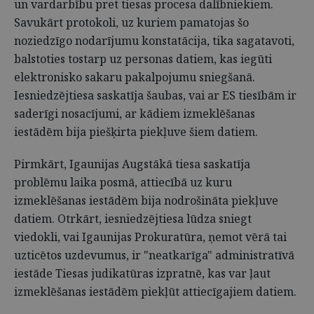
un vardarbību pret tiesas procesa dalībniekiem.
Savukārt protokoli, uz kuriem pamatojas šo
noziedzīgo nodarījumu konstatācija, tika sagatavoti,
balstoties tostarp uz personas datiem, kas iegūti
elektronisko sakaru pakalpojumu sniegšanā.
Iesniedzējtiesa saskatīja šaubas, vai ar ES tiesībām ir
saderīgi nosacījumi, ar kādiem izmeklēšanas
iestādēm bija piešķirta piekļuve šiem datiem.
Pirmkārt, Igaunijas Augstākā tiesa saskatīja
problēmu laika posmā, attiecībā uz kuru
izmeklēšanas iestādēm bija nodrošināta piekļuve
datiem. Otrkārt, iesniedzējtiesa lūdza sniegt
viedokli, vai Igaunijas Prokuratūra, ņemot vērā tai
uzticētos uzdevumus, ir "neatkarīga" administratīvā
iestāde Tiesas judikatūras izpratnē, kas var ļaut
izmeklēšanas iestādēm piekļūt attiecīgajiem datiem.