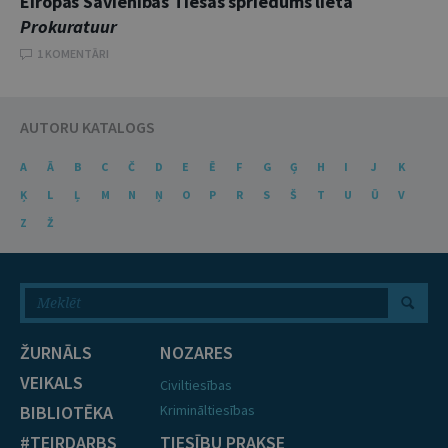
Eiropas Savienības Tiesas spriedums lietā
Prokuratuur
1 KOMENTĀRI
AUTORU KATALOGS
A
Ā
B
C
Č
D
E
Ē
F
G
Ģ
H
I
J
K
Ķ
L
Ļ
M
N
Ņ
O
P
R
S
Š
T
U
Ū
V
Z
Ž
ŽURNĀLS
NOZARES
VEIKALS
Civiltiesības
BIBLIOTĒKA
Krimināltiesības
#TEIRDARBS
TIESĪBU PRAKSE