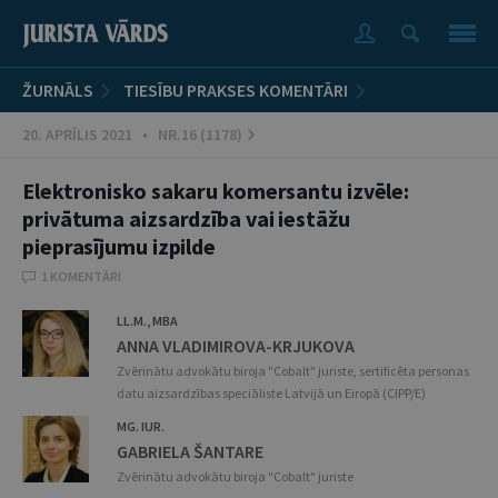
ŽURNĀLS
TIESĪBU PRAKSES KOMENTĀRI
20. APRĪLIS 2021 • NR.16 (1178)
Elektronisko sakaru komersantu izvēle:
privātuma aizsardzība vai iestāžu
pieprasījumu izpilde
1 KOMENTĀRI
LL.M., MBA
ANNA VLADIMIROVA-KRJUKOVA
Zvērinātu advokātu biroja "Cobalt" juriste, sertificēta personas
datu aizsardzības speciāliste Latvijā un Eiropā (CIPP/E)
MG. IUR.
GABRIELA ŠANTARE
Zvērinātu advokātu biroja "Cobalt" juriste