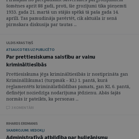
šomēnes aprit 88 gadi, proti, šie grozījumi tika pieņemti
1933. gada 21. martā un stājās spēkā tā paša gada 14.
aprīlī. Tas pamudināja pavērtēt, cik aktuāla ir senā
pirmskara diskusija par tautas ...
ULDIS KRASTIŅŠ
ATSAUCOTIES UZ PUBLICĒTO
Par prettiesiskuma saistību ar vainu
krimināltiesībās
Prettiesiskuma jēga krimināltiesībās ir nostiprināta gan
Krimināllikuma1 (turpmāk – KL) 1. pantā, kurā
reglamentēts kriminālatbildības pamats, gan KL 6. pantā,
definējot noziedzīga nodarījuma jēdzienu. Abās šajās
normās ir pateikts, ka personas ...
3 KOMENTĀRI
RIHARDS ERDMANIS
SKAIDROJUMI. VIEDOKĻI
Administratīvā atbildība par huligānismu