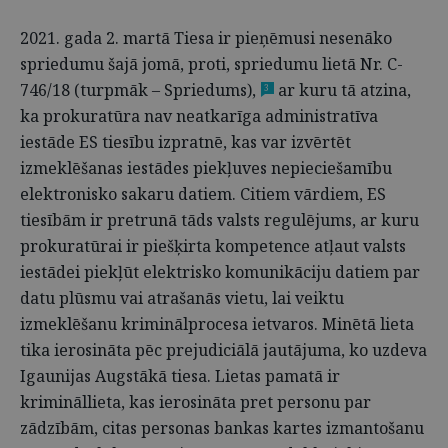
2021. gada 2. martā Tiesa ir pieņēmusi nesenāko
spriedumu šajā jomā, proti, spriedumu lietā Nr. C-
746/18 (turpmāk – Spriedums),
ar kuru tā atzina,
3
ka prokuratūra nav neatkarīga administratīva
iestāde ES tiesību izpratnē, kas var izvērtēt
izmeklēšanas iestādes piekļuves nepieciešamību
elektronisko sakaru datiem. Citiem vārdiem, ES
tiesībām ir pretrunā tāds valsts regulējums, ar kuru
prokuratūrai ir piešķirta kompetence atļaut valsts
iestādei piekļūt elektrisko komunikāciju datiem par
datu plūsmu vai atrašanās vietu, lai veiktu
izmeklēšanu kriminālprocesa ietvaros. Minētā lieta
tika ierosināta pēc prejudiciālā jautājuma, ko uzdeva
Igaunijas Augstākā tiesa. Lietas pamatā ir
krimināllieta, kas ierosināta pret personu par
zādzībām, citas personas bankas kartes izmantošanu