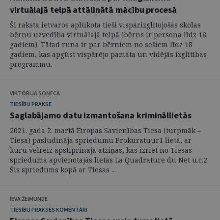
virtuālajā telpā attālinātā mācību procesā
Šī raksta ietvaros aplūkota tieši vispārizglītojošās skolas
bērnu uzvedība virtuālajā telpā (bērns ir persona līdz 18
gadiem). Tātad runa ir par bērniem no sešiem līdz 18
gadiem, kas apgūst vispārējo pamata un vidējās izglītības
programmu.
VIKTORIJA SOŅECA
TIESĪBU PRAKSE
Saglabājamo datu izmantošana krimināllietās
2021. gada 2. martā Eiropas Savienības Tiesa (turpmāk –
Tiesa) pasludināja spriedumu Prokuratuur1 lietā, ar
kuru vēlreiz apstiprināja atziņas, kas izriet no Tiesas
sprieduma apvienotajās lietās La Quadrature du Net u.c.2
Šis spriedums kopā ar Tiesas ...
IEVA ŽEIMUNDE
TIESĪBU PRAKSES KOMENTĀRI