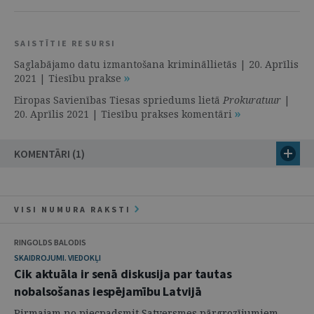
SAISTĪTIE RESURSI
Saglabājamo datu izmantošana krimināllietās | 20. Aprīlis
2021 | Tiesību prakse
Eiropas Savienības Tiesas spriedums lietā
Prokuratuur
|
20. Aprīlis 2021 | Tiesību prakses komentāri
KOMENTĀRI (1)
VISI NUMURA RAKSTI
RINGOLDS BALODIS
SKAIDROJUMI. VIEDOKĻI
Cik aktuāla ir senā diskusija par tautas
nobalsošanas iespējamību Latvijā
Pirmajam no piecpadsmit Satversmes pārgrozījumiem