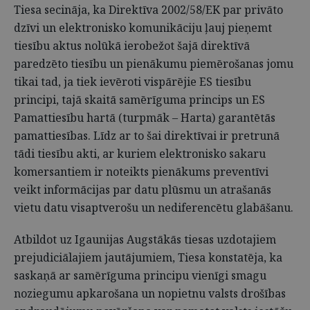
Tiesa secināja, ka Direktīva 2002/58/EK par privāto
dzīvi un elektronisko komunikāciju ļauj pieņemt
tiesību aktus nolūkā ierobežot šajā direktīvā
paredzēto tiesību un pienākumu piemērošanas jomu
tikai tad, ja tiek ievēroti vispārējie ES tiesību
principi, tajā skaitā samērīguma princips un ES
Pamattiesību hartā (turpmāk – Harta) garantētās
pamattiesības. Līdz ar to šai direktīvai ir pretrunā
tādi tiesību akti, ar kuriem elektronisko sakaru
komersantiem ir noteikts pienākums preventīvi
veikt informācijas par datu plūsmu un atrašanās
vietu datu visaptverošu un nediferencētu glabāšanu.
Atbildot uz Igaunijas Augstākās tiesas uzdotajiem
prejudiciālajiem jautājumiem, Tiesa konstatēja, ka
saskaņā ar samērīguma principu vienīgi smagu
noziegumu apkarošana un nopietnu valsts drošības