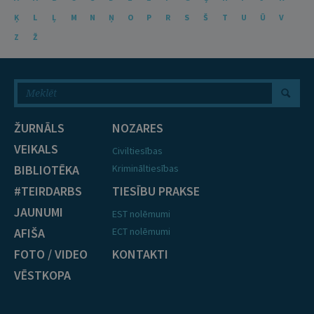
Ķ
L
Ļ
M
N
Ņ
O
P
R
S
Š
T
U
Ū
V
Z
Ž
ŽURNĀLS
NOZARES
VEIKALS
Civiltiesības
BIBLIOTĒKA
Krimināltiesības
#TEIRDARBS
TIESĪBU PRAKSE
JAUNUMI
EST nolēmumi
AFIŠA
ECT nolēmumi
FOTO / VIDEO
KONTAKTI
VĒSTKOPA