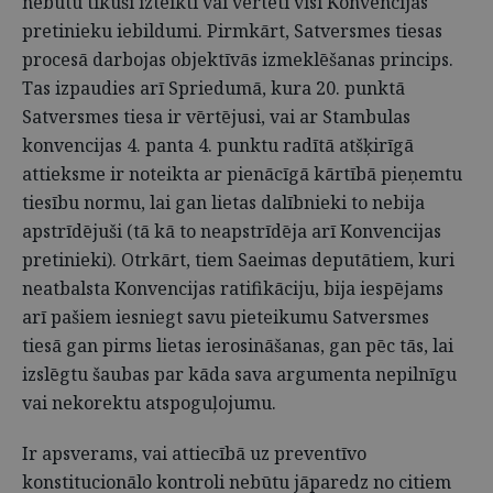
nebūtu tikuši izteikti vai vērtēti visi Konvencijas
pretinieku iebildumi. Pirmkārt, Satversmes tiesas
procesā darbojas objektīvās izmeklēšanas princips.
Tas izpaudies arī Spriedumā, kura 20. punktā
Satversmes tiesa ir vērtējusi, vai ar Stambulas
konvencijas 4. panta 4. punktu radītā atšķirīgā
attieksme ir noteikta ar pienācīgā kārtībā pieņemtu
tiesību normu, lai gan lietas dalībnieki to nebija
apstrīdējuši (tā kā to neapstrīdēja arī Konvencijas
pretinieki). Otrkārt, tiem Saeimas deputātiem, kuri
neatbalsta Konvencijas ratifikāciju, bija iespējams
arī pašiem iesniegt savu pieteikumu Satversmes
tiesā gan pirms lietas ierosināšanas, gan pēc tās, lai
izslēgtu šaubas par kāda sava argumenta nepilnīgu
vai nekorektu atspoguļojumu.
Ir apsverams, vai attiecībā uz preventīvo
konstitucionālo kontroli nebūtu jāparedz no citiem