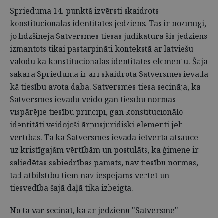
Sprieduma 14. punktā izvērsti skaidrots
konstitucionālās identitātes jēdziens. Tas ir nozīmīgi,
jo līdzšinējā Satversmes tiesas judikatūrā šis jēdziens
izmantots tikai pastarpināti kontekstā ar latviešu
valodu kā konstitucionālās identitātes elementu. Šajā
sakarā Spriedumā ir arī skaidrota Satversmes ievada
kā tiesību avota daba. Satversmes tiesa secināja, ka
Satversmes ievadu veido gan tiesību normas –
vispārējie tiesību principi, gan konstitucionālo
identitāti veidojoši ārpusjuridiski elementi jeb
vērtības. Tā kā Satversmes ievadā ietvertā atsauce
uz kristīgajām vērtībām un postulāts, ka ģimene ir
saliedētas sabiedrības pamats, nav tiesību normas,
tad atbilstību tiem nav iespējams vērtēt un
tiesvedība šajā daļā tika izbeigta.
No tā var secināt, ka ar jēdzienu "Sa­tversme"