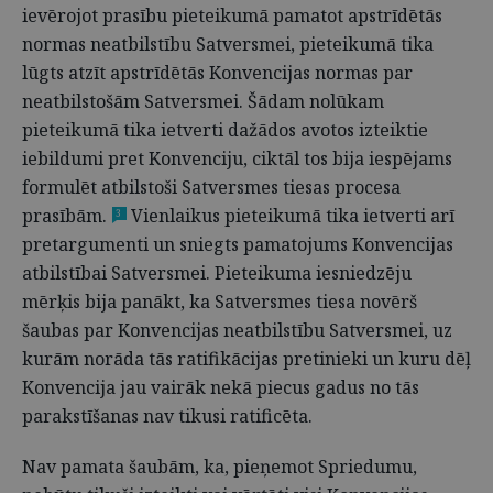
ievērojot prasību pieteikumā pamatot apstrīdētās
normas neatbilstību Satversmei, pieteikumā tika
lūgts atzīt apstrīdētās Konvencijas normas par
neatbilstošām Satversmei. Šādam nolūkam
pieteikumā tika ietverti dažādos avotos izteiktie
iebildumi pret Konvenciju, ciktāl tos bija iespējams
formulēt atbilstoši Satversmes tiesas procesa
prasībām.
Vienlaikus pieteikumā tika ietverti arī
3
pretargumenti un sniegts pamatojums Konvencijas
atbilstībai Satversmei. Pieteikuma iesniedzēju
mērķis bija panākt, ka Satversmes tiesa novērš
šaubas par Konvencijas neatbilstību Satversmei, uz
kurām norāda tās ratifikācijas pretinieki un kuru dēļ
Konvencija jau vairāk nekā piecus gadus no tās
parakstīšanas nav tikusi ratificēta.
Nav pamata šaubām, ka, pieņemot Spriedumu,