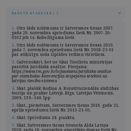
RAKSTA ATSAUCES / 7
1.
Otrs šāds nolēmums ir Satversmes tiesas 2007.
gada 29. novembra spriedums lietā Nr. 2007-20-
0102 jeb t.s. Robežlīguma lietā.
2.
Otrs šāds nolēmums ir Satversmes tiesas 2019.
gada 7. novembra spriedums lietā Nr. 2018-25-01
par atšķirīgu soda izpildes režīmu vīriešiem.
3.
Galvenokārt, bet ne tikai Tieslietu ministrijas
pasūtītā juridiskā analīze. Pieejama:
https://www.tm.gov.lv/lv/jaunums/juridiska-analize-
par-stambulas-konvencijas-iespejamo-ietekmi-uz-
latvijas-tiesibu-sistemu
4.
Skat. plašāk: Rodiņa A. Konstitucionālās sūdzības
teorija un prakse Latvijā. Rīga: Latvijas Vēstnesis,
2009, 139.–140. lpp.
5.
Skat., piemēram, Satversmes tiesas 2016. gada 21.
aprīļa spriedumu lietā Nr. 2015-21-01.
6.
Skat. Sprieduma 24. punktu.
7.
Skat. Satversmes tiesas tiesneša Alda Laviņa
2020. gada 10. novembra atsevišķās domas lietā Nr.