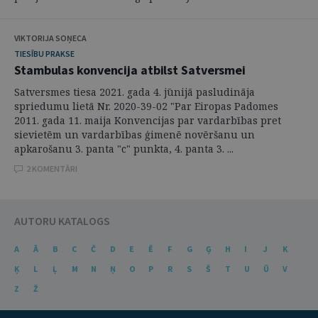
VIKTORIJA SOŅECA
TIESĪBU PRAKSE
Stambulas konvencija atbilst Satversmei
Satversmes tiesa 2021. gada 4. jūnijā pasludināja
spriedumu lietā Nr. 2020-39-02 "Par Eiropas Padomes
2011. gada 11. maija Konvencijas par vardarbības pret
sievietēm un vardarbības ģimenē novēršanu un
apkarošanu 3. panta "c" punkta, 4. panta 3. ...
2 KOMENTĀRI
AUTORU KATALOGS
A
Ā
B
C
Č
D
E
Ē
F
G
Ģ
H
I
J
K
Ķ
L
Ļ
M
N
Ņ
O
P
R
S
Š
T
U
Ū
V
Z
Ž