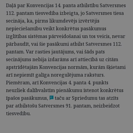
Daļā par Konvencijas 14. panta atbilstību Satversmes
112. pantam tiesvedība izbeigta, jo Satversmes tiesa
secināja, ka, pirms likumdevējs izvērtējis
nepieciešamību veikt konkrētus pasākumus
izglītības sistēmas pārveidošanai un tos veicis, nevar
pārbaudīt, vai šie pasākumi atbilst Satversmes 112.
pantam. Var rasties jautājums, vai šāds pats
secinājums nebija izdarāms arī attiecībā uz citām
apstrīdētajām Konvencijas normām, kurām šķietami
arī nepiemīt galīga noregulējuma raksturs.
Piemēram, arī Konvencijas 4. panta 4. punkts
neuzliek dalībvalstīm pienākumu īstenot konkrētus
īpašos pasākumus,
taču ar Spriedumu tas atzīts
6
par atbilstošu Satversmes 91. pantam, neizbeidzot
tiesvedību.