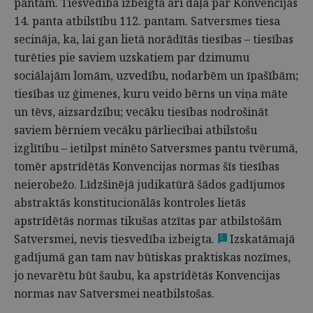
pantam. Tiesvedība izbeigta arī daļā par Konvencijas
14. panta atbilstību 112. pantam. Satversmes tiesa
secināja, ka, lai gan lietā norādītās tiesības – tiesības
turēties pie saviem uzskatiem par dzimumu
sociālajām lomām, uzvedību, nodarbēm un īpašībām;
tiesības uz ģimenes, kuru veido bērns un viņa māte
un tēvs, aizsardzību; vecāku tiesības nodrošināt
saviem bērniem vecāku pārliecībai atbilstošu
izglītību – ietilpst minēto Satversmes pantu tvērumā,
tomēr apstrīdētās Konvencijas normas šīs tiesības
neierobežo. Līdzšinējā judikatūrā šādos gadījumos
abstraktās konstitucionālās kontroles lietās
apstrīdētās normas tikušas atzītas par atbilstošām
Satversmei, nevis tiesvedība izbeigta.
Izskatāmajā
5
gadījumā gan tam nav būtiskas praktiskas nozīmes,
jo nevarētu būt šaubu, ka apstrīdētās Konvencijas
normas nav Satversmei neatbilstošas.