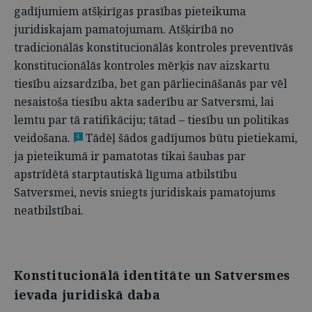
gadījumiem atšķirīgas prasības pieteikuma
juridiskajam pamatojumam. Atšķirībā no
tradicionālās konstitucionālās kontroles preventīvās
konstitucionālās kontroles mērķis nav aizskartu
tiesību aizsardzība, bet gan pārliecināšanās par vēl
nesaistoša tiesību akta saderību ar Satversmi, lai
lemtu par tā ratifikāciju; tātad – tiesību un politikas
veidošana.
Tādēļ šādos gadījumos būtu pietiekami,
4
ja pieteikumā ir pamatotas tikai šaubas par
apstrīdētā starptautiskā līguma atbilstību
Satversmei, nevis sniegts juridiskais pamatojums
neatbilstībai.
Konstitucionālā identitāte un Satversmes
ievada juridiskā daba