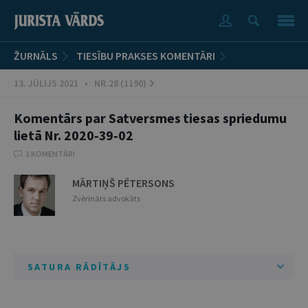
ŽURNĀLS
TIESĪBU PRAKSES KOMENTĀRI
13. JŪLIJS 2021 • NR.28 (1190)
Komentārs par Satversmes tiesas spriedumu
lietā Nr. 2020‑39‑02
1 KOMENTĀRI
MĀRTIŅŠ PĒTERSONS
Zvērināts advokāts
SATURA RĀDĪTĀJS