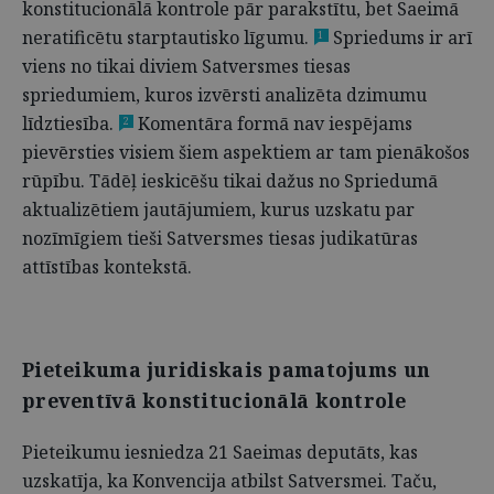
konstitucionālā kontrole pār parakstītu, bet Saeimā
neratificētu starptautisko līgumu.
Spriedums ir arī
1
viens no tikai diviem Satversmes tiesas
spriedumiem, kuros izvērsti analizēta dzimumu
līdztiesība.
Komentāra formā nav iespējams
2
pievērsties visiem šiem aspektiem ar tam pienākošos
rūpību. Tādēļ ieskicēšu tikai dažus no Spriedumā
aktualizētiem jautājumiem, kurus uzskatu par
nozīmīgiem tieši Satversmes tiesas judikatūras
attīstības kontekstā.
Pieteikuma juridiskais pamatojums un
preventīvā konstitucionālā kontrole
Pieteikumu iesniedza 21 Saeimas deputāts, kas
uzskatīja, ka Konvencija atbilst Satversmei. Taču,