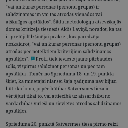
"vai un kuras personas (personu grupas) ir
salīdzināmas un vai tās atrodas vienādos vai
atšķirīgos apstākļos". Šādu metodoloģiju atsevišķajās
domās kritizēja tiesnesis Aldis Laviņš, norādot, ka tas
ir pretēji līdzšinējai praksei, kas paredzēja
noskaidrot, "vai un kuras personas (personu grupas)
atrodas pēc noteiktiem kritērijiem salīdzināmos
apstākļos".
Proti, tiek ieviests jauns pārbaudes
7
solis, vispirms salīdzinot personas un pēc tam
apstākļus. Tomēr no Sprieduma 18. un 19. punkta
šķiet, ka minētajai niansei šajā gadījumā nav bijusi
būtiska loma, jo pēc būtības Satversmes tiesa ir
vērtējusi tikai to, vai attiecībā uz aizsardzību no
vardarbības vīrieši un sievietes atrodas salīdzināmos
apstākļos.
Sprieduma 20. punktā Satversmes tiesa pirmo reizi