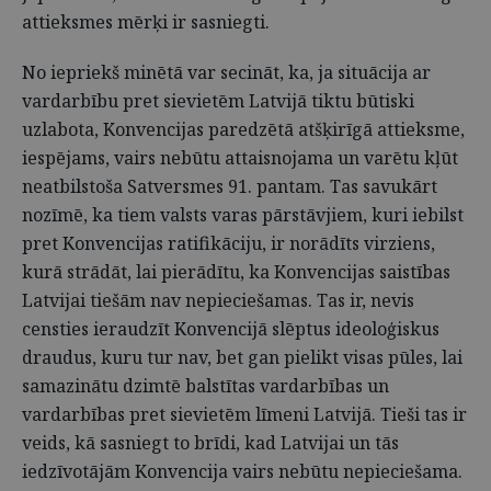
attieksmes mērķi ir sasniegti.
No iepriekš minētā var secināt, ka, ja situācija ar
vardarbību pret sievietēm Latvijā tiktu būtiski
uzlabota, Konvencijas paredzētā atšķirīgā attieksme,
iespējams, vairs nebūtu attaisnojama un varētu kļūt
neatbilstoša Satversmes 91. pantam. Tas savukārt
nozīmē, ka tiem valsts varas pārstāvjiem, kuri iebilst
pret Konvencijas ratifikāciju, ir norādīts virziens,
kurā strādāt, lai pierādītu, ka Konvencijas saistības
Latvijai tiešām nav nepieciešamas. Tas ir, nevis
censties ieraudzīt Konvencijā slēptus ideoloģiskus
draudus, kuru tur nav, bet gan pielikt visas pūles, lai
samazinātu dzimtē balstītas vardarbības un
vardarbības pret sievietēm līmeni Latvijā. Tieši tas ir
veids, kā sasniegt to brīdi, kad Latvijai un tās
iedzīvotājām Konvencija vairs nebūtu nepieciešama.