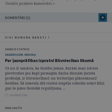
Tiesību prakses komentāri
KOMENTĀRI (1)
VISI NUMURA RAKSTI
SANDIJS STATKUS
SKAIDROJUMI. VIEDOKĻI
Par ļaunprātības izpratni Būvniecības likumā
Tā nu ir sanācis, ka tiesību jomas, kurām man nācies
pievērsties jau kopš pirmajām darba dienām jurista
profesijā, ir būvniecības1 un teritorijas plānošanas2
tiesības. Šā iemesla dēļ cenšos iespēju robežās sekot līdzi
gan šo jomu tiesiskā regulējuma, ...
2 KOMENTĀRI
DINA GAILĪTE