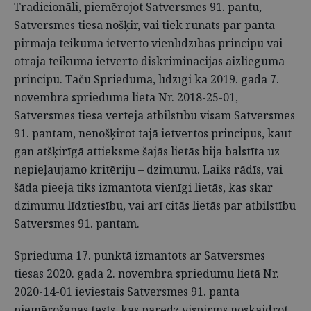
Tradicionāli, piemērojot Satversmes 91. pantu,
Satversmes tiesa nošķir, vai tiek runāts par panta
pirmajā teikumā ietverto vienlīdzības principu vai
otrajā teikumā ietverto diskriminācijas aizlieguma
principu. Taču Spriedumā, līdzīgi kā 2019. gada 7.
novembra spriedumā lietā Nr. 2018-25-01,
Satversmes tiesa vērtēja atbilstību visam Satversmes
91. pantam, nenošķirot tajā ietvertos principus, kaut
gan atšķirīgā attieksme šajās lietās bija balstīta uz
nepieļaujamo kritēriju – dzimumu. Laiks rādīs, vai
šāda pieeja tiks izmantota vienīgi lietās, kas skar
dzimumu līdztiesību, vai arī citās lietās par atbilstību
Satversmes 91. pantam.
Sprieduma 17. punktā izmantots ar Satversmes
tiesas 2020. gada 2. novembra spriedumu lietā Nr.
2020-14-01 ieviestais Satversmes 91. panta
piemērošanas tests, kas paredz vispirms noskaidrot,