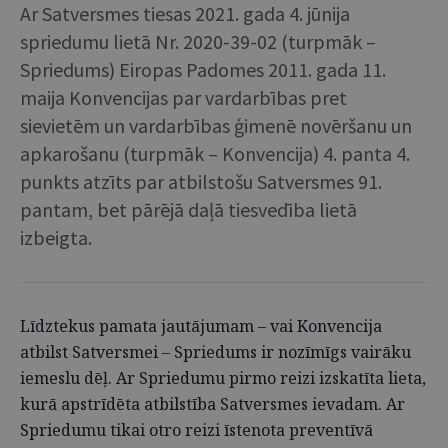
Ar Satversmes tiesas 2021. gada 4. jūnija
spriedumu lietā Nr. 2020-39-02 (turpmāk –
Spriedums) Eiropas Padomes 2011. gada 11.
maija Konvencijas par vardarbības pret
sievietēm un vardarbības ģimenē novēršanu un
apkarošanu (turpmāk – Konvencija) 4. panta 4.
punkts atzīts par atbilstošu Satversmes 91.
pantam, bet pārējā daļā tiesvedība lietā
izbeigta.
Līdztekus pamata jautājumam – vai Konvencija
atbilst Satversmei – Spriedums ir nozīmīgs vairāku
iemeslu dēļ. Ar Spriedumu pirmo reizi izskatīta lieta,
kurā apstrīdēta atbilstība Satversmes ievadam. Ar
Spriedumu tikai otro reizi īstenota preventīvā