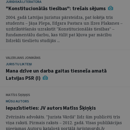
JURIDISKĀ LITERATŪRA
"Konstitucionālās tiesības": trešais sējums
2004. gadā Latvijas juristus pārsteidza, pat šokēja trīs
studentu – Jāņa Plepa, Edgara Pastara un Ilzes Plakanes –
uzdrīkstēšanās uzrakstīt "Konstitucionālās tiesības" –
fundamentālu darbu, kas tūlīt pat kļuva par mācību
līdzekli tieslietu studijās ...
VALERIJANS JONIKĀNS
JURISTU LIKTEŅI
Mana dzīve un darba gaitas tiesneša amatā
Latvijas PSR (I)
MATĪSS ŠĶIŅĶIS
MŪSU AUTORS
Iepazīstieties: JV autors Matīss Šķiņķis
Zvērināts advokāts. "Jurista Vārdā" līdz šim publicēti trīs
viņa raksti. Pirmais raksts – 2012. gadā. Visas publikācijas
pieejamas Autoru katalogā portālā
juristavards.lv