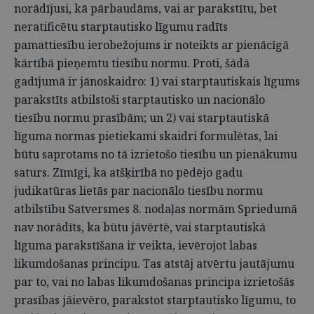
norādījusi, kā pārbaudāms, vai ar parakstītu, bet
neratificētu starptautisko līgumu radīts
pamattiesību ierobežojums ir noteikts ar pienācīgā
kārtībā pieņemtu tiesību normu. Proti, šādā
gadījumā ir jānoskaidro: 1) vai starptautiskais līgums
parakstīts atbilstoši starptautisko un nacionālo
tiesību normu prasībām; un 2) vai starptautiskā
līguma normas pietiekami skaidri formulētas, lai
būtu saprotams no tā izrietošo tiesību un pienākumu
saturs. Zīmīgi, ka atšķirībā no pēdējo gadu
judikatūras lietās par nacionālo tiesību normu
atbilstību Satversmes 8. nodaļas normām Spriedumā
nav norādīts, ka būtu jāvērtē, vai starptautiskā
līguma parakstīšana ir veikta, ievērojot labas
likumdošanas principu. Tas atstāj atvērtu jautājumu
par to, vai no labas likumdošanas principa izrietošās
prasības jāievēro, parakstot starptautisko līgumu, to