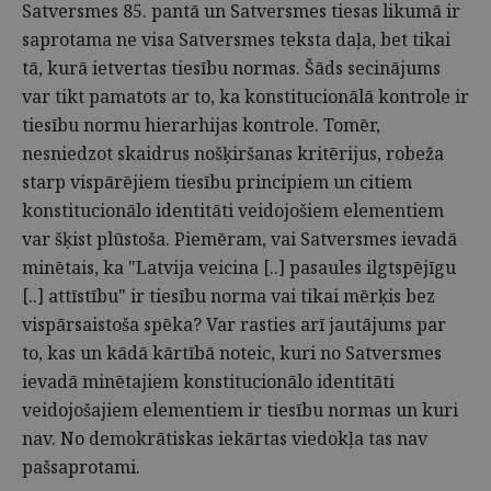
Satversmes 85. pantā un Sa­tversmes tiesas likumā ir
saprotama ne visa Satversmes teksta daļa, bet tikai
tā, kurā ietvertas tiesību normas. Šāds secinājums
var tikt pamatots ar to, ka konstitucionālā kontrole ir
tiesību normu hierarhijas kontrole. Tomēr,
nesniedzot skaidrus nošķiršanas kritērijus, robeža
starp vispārējiem tiesību principiem un citiem
konstitucionālo identitāti veidojošiem elementiem
var šķist plūstoša. Piemēram, vai Satversmes ievadā
minētais, ka "Latvija veicina [..] pasaules ilgtspējīgu
[..] attīstību" ir tiesību norma vai tikai mērķis bez
vispārsaistoša spēka? Var rasties arī jautājums par
to, kas un kādā kārtībā noteic, kuri no Satversmes
ievadā minētajiem konstitucionālo identitāti
veidojošajiem elementiem ir tiesību normas un kuri
nav. No demokrātiskas iekārtas viedokļa tas nav
pašsaprotami.