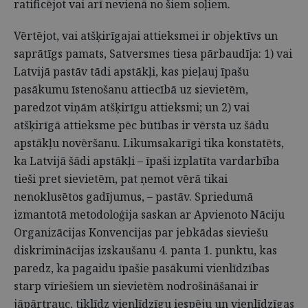
ratificējot vai arī nevienā no šiem soļiem.
Vērtējot, vai atšķirīgajai attieksmei ir objektīvs un
saprātīgs pamats, Satversmes tiesa pārbaudīja: 1) vai
Latvijā pastāv tādi apstākļi, kas pieļauj īpašu
pasākumu īstenošanu attiecībā uz sievietēm,
paredzot viņām atšķirīgu attieksmi; un 2) vai
atšķirīgā attieksme pēc būtības ir vērsta uz šādu
apstākļu novēršanu. Likumsakarīgi tika konstatēts,
ka Latvijā šādi apstākļi – īpaši izplatīta vardarbība
tieši pret sievietēm, pat ņemot vērā tikai
nenoklusētos gadījumus, – pastāv. Spriedumā
izmantotā metodoloģija saskan ar Apvienoto Nāciju
Organizācijas Konvencijas par jebkādas sieviešu
diskriminācijas izskaušanu 4. panta 1. punktu, kas
paredz, ka pagaidu īpašie pasākumi vienlīdzības
starp vīriešiem un sievietēm nodrošināšanai ir
jāpārtrauc, tiklīdz vienlīdzīgu iespēju un vienlīdzīgas