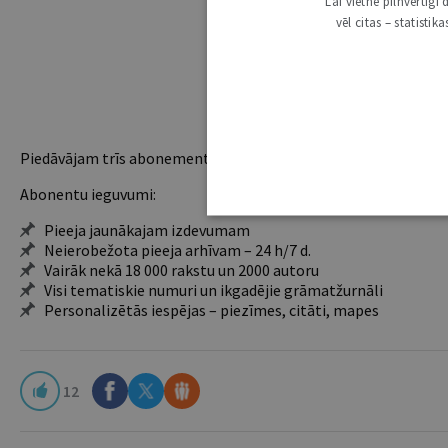
Lai vietne pilnvērtīg
vēl citas – statisti
Piedāvājam trīs abonementu veidus. Vienam lietotājam piemēro
Abonentu ieguvumi:
Pieeja jaunākajam izdevumam
Neierobežota pieeja arhīvam – 24 h/7 d.
Vairāk nekā 18 000 rakstu un 2000 autoru
Visi tematiskie numuri un ikgadējie grāmatžurnāli
Personalizētās iespējas – piezīmes, citāti, mapes
12