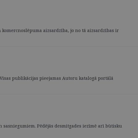
komercnoslēpuma aizsardzība, jo no tā aizsardzības ir
. Visas publikācijas pieejamas Autoru katalogā portālā
un sasniegumiem. Pēdējās desmitgades iezīmē arī būtisku