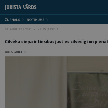
ŽURNĀLS
NOTIKUMS
31. AUGUSTS 2021 • NR.35 (1197)
Cilvēka cieņa ir tiesības justies cilvēcīgi un pienā
DINA GAILĪTE