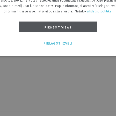
i darbotos, tiek izmantotas nepieciešamās (obligātās) sīkdatnes. Ar Jūsu piekriša
kas, sociālo mediju un funkcionalitātes. Papildinformācijai atveriet "Pielāgot izvēl
Ja vēl neesi abonents, aicinām pievienoties lasītāju pulkam.
brīdī mainīt savu izvēli, atgriežoties šajā vietnē. Plašāk –
sīkdatņu politikā
.
Iegūsi tūlītēju piekļuvi digitālajam saturam!
PIEŅEMT VISAS
ABONĒT
tākais ir "Mazais" (3, 6 un 12 mēnešiem).
PIELĀGOT IZVĒLI