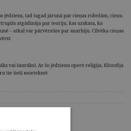
ņas jēdziens, tad tagad jārunā par cieņas robežām, cieņu
trupišs atgādināja par teoriju, kas uzskata, ka
ekmē – atkal var pārvērsties par anarhiju. Cilvēka cieņas
vērst.
ks vai šaurāks). Ar šo jēdzienu operē reliģija, filozofija
ru tie tieši neietekmē.