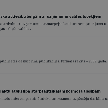
isko attiecību beigām ar uzņēmumu valdes locekļiem
izsardzību ir uzņēmumu savstarpējās konkurences jautājums un 
s arī pēc valdes ...
 publicētas desmit viņa publikācijas. Pirmais raksts – 2009. gadā
u aktu atbilstība starptautiskajām kosmosa tiesībām
sot lielu interesi par zinātnieku un kosmosa uzņēmēju darbību 