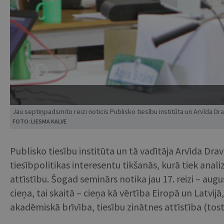
Jau septiņpadsmito reizi noticis Publisko tiesību institūta un Arvīda Dr
FOTO: LIESMA KALVE
Publisko tiesību institūta un tā vadītāja Arvīda Drav
tiesībpolitikas interesentu tikšanās, kurā tiek anali
attīstību. Šogad seminārs notika jau 17. reizi – au
cieņa, tai skaitā – cieņa kā vērtība Eiropā un Latvijā
akadēmiskā brīvība, tiesību zinātnes attīstība (tost