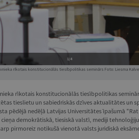
1/4
avnieka rīkotais konstitucionālās tiesībpolitikas seminārs Foto: Liesma Kalv
nieka rīkotais konstitucionālās tiesībpolitikas seminārs 
zētas tieslietu un sabiedriskās dzīves aktualitātes un sp
gusta pēdējā nedēļā Latvijas Universitātes īpašumā "Rat
, cieņa demokrātiskā, tiesiskā valstī, mediji tehnoloģij
arp pirmoreiz notikušā vienotā valsts juridiskā eksāme