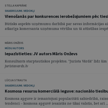
STELLA KAPRĀNE
SKAIDROJUMI. VIEDOKĻI
Vienošanās par konkurences ierobežojumiem pēc ties
Būtisks aspekts uzņēmumu darbībā par savas informācijas a
atkarīga komersanta uzņēmuma vērtība un tā attīstības iespēja
MĀRIS ONŽEVS
MŪSU AUTORS
Iepazīstieties: JV autors Māris Onževs
Konsultants starptautiskos projektos. "Jurista Vārdā" līdz šim
juristavards.lv
LŪCIJA STRAUTA
SKAIDROJUMI. VIEDOKĻI
Kosmosa resursu komerciālā ieguve: nacionālo tiesīb
Kosmosa apguve ir iemantojusi popularitāti sabiedrībā, rai
tendenci – kosmosa apguvē iesaistās ne tikai valstis, bet arī ...