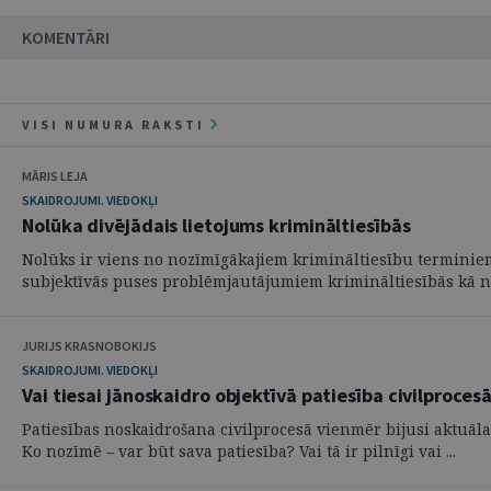
KOMENTĀRI
VISI NUMURA RAKSTI
MĀRIS LEJA
SKAIDROJUMI. VIEDOKĻI
Nolūka divējādais lietojums krimināltiesībās
Nolūks ir viens no nozīmīgākajiem krimināltiesību terminiem.
subjektīvās puses problēmjautājumiem krimināltiesībās kā ne
JURIJS KRASNOBOKIJS
SKAIDROJUMI. VIEDOKĻI
Vai tiesai jānoskaidro objektīvā patiesība civilproces
Patiesības noskaidrošana civilprocesā vienmēr bijusi aktuāla t
Ko nozīmē – var būt sava patiesība? Vai tā ir pilnīgi vai ...