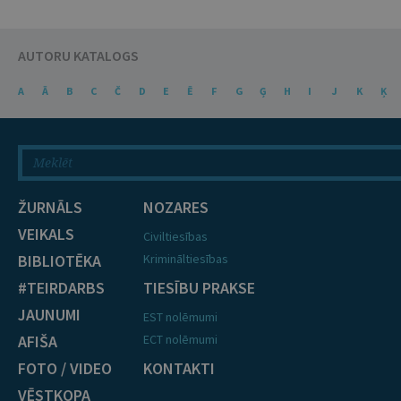
AUTORU KATALOGS
A
Ā
B
C
Č
D
E
Ē
F
G
Ģ
H
I
J
K
Ķ
ŽURNĀLS
NOZARES
VEIKALS
Civiltiesības
BIBLIOTĒKA
Krimināltiesības
#TEIRDARBS
TIESĪBU PRAKSE
JAUNUMI
EST nolēmumi
AFIŠA
ECT nolēmumi
FOTO / VIDEO
KONTAKTI
VĒSTKOPA