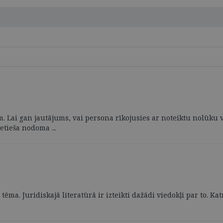
 Lai gan jautājums, vai persona rīkojusies ar noteiktu nolūku v
tieša nodoma ...
ā
ēma. Juridiskajā literatūrā ir izteikti dažādi viedokļi par to. Ka