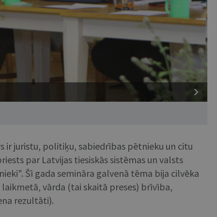
e
ir juristu, politiķu, sabiedrības pētnieku un citu
riests par Latvijas tiesiskās sistēmas un valsts
nieki". Šī gada semināra galvenā tēma bija cilvēka
u laikmetā, vārda (tai skaitā preses) brīvība,
na rezultāti).