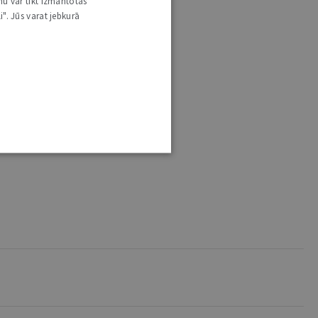
nu var tikt izmantotas
i". Jūs varat jebkurā