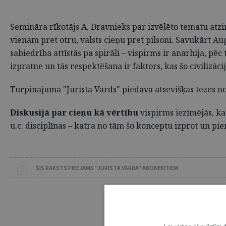
Semināra rīkotājs A. Dravnieks par izvēlēto tematu atzin
vienam pret otru, valsts cieņu pret pilsoni. Savukārt Au
sabiedrība attīstās pa spirāli – vispirms ir anarhija, p
izpratne un tās respektēšana ir faktors, kas šo civilizāc
Turpinājumā "Jurista Vārds" piedāvā atsevišķas tēzes no
Diskusijā par cieņu kā vērtību
vispirms iezīmējās, ka 
u.c. disciplīnas – katra no tām šo konceptu izprot un piem
ŠIS RAKSTS PIEEJAMS “JURISTA VĀRDA” ABONENTIEM