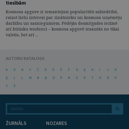
tiesībām
Kosmosa apguve ir iemantojusi popularitāti sabiedrībā,
raisot lielu interesi par zinātnieku un kosmosa uzņēmēju
darbību un sasniegumiem. Pēdējās desmitgades iezīmē
arī būtisku tendenci – kosmosa apguvē iesaistās ne tikai
valstis, bet arī ...
AUTORU KATALOGS
A
Ā
B
C
Č
D
E
Ē
F
G
Ģ
H
I
J
K
Ķ
L
Ļ
M
N
Ņ
O
P
R
S
Š
T
U
Ū
V
Z
Ž
ŽURNĀLS
NOZARES