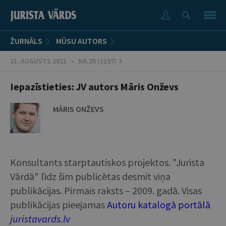
ŽURNĀLS
MŪSU AUTORS
31. AUGUSTS 2021 • NR.35 (1197)
Iepazīstieties: JV autors Māris Onževs
MĀRIS ONŽEVS
Konsultants starptautiskos projektos. "Jurista
Vārdā" līdz šim publicētas desmit viņa
publikācijas. Pirmais raksts – 2009. gadā. Visas
publikācijas pieejamas
Autoru katalogā portālā
juristavards.lv