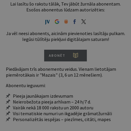
Lai lasītu šo rakstu tālāk, Tev jābūt žurnāla abonentam.
Esošos abonentus lūdzam autorizēties:
Ja vēl neesi abonents, aicinām pievienoties lasītāju pulkam.
Iegūsi tūlītēju piekļuvi digitālajam saturam!
ABONĒT
Piedāvājam trīs abonementu veidus. Vienam lietotājam
piemērotākais ir "Mazais" (3, 6 un 12 mēnešiem).
Abonentu ieguvumi:
Pieeja jaunākajam izdevumam
Neierobežota pieeja arhīvam – 24 h/7 d.
Vairāk nekā 18 000 rakstu un 2000 autoru
Visi tematiskie numuri un ikgadējie grāmatžurnāli
Personalizētās iespējas – piezīmes, citāti, mapes