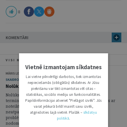
8
KOMENTĀRI
VISI NUMURA RAKSTI
Vietnē izmantojam sīkdatnes
MĀRIS LEJA
Lai vietne pilnvērtīgi darbotos, tiek izmantotas
SKAIDROJUMI. VIEDOKĻI
nepieciešamās (obligātās) sīkdatnes. Ar Jūsu
Nolūka divējādais lietojums krimināltiesībās
piekrišanu var tikt izmantotas vēl citas –
statistikas, sociālo mediju un funkcionalitātes.
Nolūks ir viens no nozīmīgākajiem krimināltiesību
terminiem. Lai gan jautājums, vai persona rīkojusies ar
Papildinformācijai atveriet "Pielāgot izvēli". Jūs
noteiktu nolūku vai bez tā, sarežģītības ziņā daudz
varat jebkurā brīdī mainīt savu izvēli,
neatpaliek no tādiem subjektīvās puses
atgriežoties šajā vietnē. Plašāk –
sīkdatņu
problēmjautājumiem krimināltiesībās kā netieša
politikā
.
nodoma ...