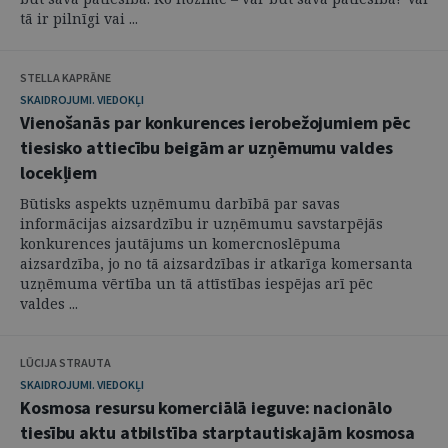
tā ir pilnīgi vai ...
STELLA KAPRĀNE
SKAIDROJUMI. VIEDOKĻI
Vienošanās par konkurences ierobežojumiem pēc
tiesisko attiecību beigām ar uzņēmumu valdes
locekļiem
Būtisks aspekts uzņēmumu darbībā par savas
informācijas aizsardzību ir uzņēmumu savstarpējās
konkurences jautājums un komercnoslēpuma
aizsardzība, jo no tā aizsardzības ir atkarīga komersanta
uzņēmuma vērtība un tā attīstības iespējas arī pēc
valdes ...
LŪCIJA STRAUTA
SKAIDROJUMI. VIEDOKĻI
Kosmosa resursu komerciālā ieguve: nacionālo
tiesību aktu atbilstība starptautiskajām kosmosa