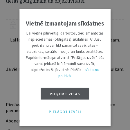
tiesas godīgumam un objektivitātei.
Vietnē izmantojam sīkdatnes
ŠIS RAKSTS PIEEJAMS “JURISTA VĀRDA” ABONENTIEM
Lai vietne pilnvērtīgi darbotos, tiek izmantotas
nepieciešamās (obligātās) sīkdatnes. Ar Jūsu
Lai lasītu šo rakstu tālāk, Tev jābūt žurnāla abonentam.
Esošos abonentus lūdzam autorizēties:
piekrišanu var tikt izmantotas vēl citas –
statistikas, sociālo mediju un funkcionalitātes.
Papildinformācijai atveriet "Pielāgot izvēli". Jūs
varat jebkurā brīdī mainīt savu izvēli,
Ja vēl neesi abonents, aicinām pievienoties lasītāju pulkam.
atgriežoties šajā vietnē. Plašāk –
sīkdatņu
Iegūsi tūlītēju piekļuvi digitālajam saturam!
politikā
.
ABONĒT
PIEŅEMT VISAS
Piedāvājam trīs abonementu veidus. Vienam lietotājam
piemērotākais ir "Mazais" (3, 6 un 12 mēnešiem).
PIELĀGOT IZVĒLI
Abonentu ieguvumi: