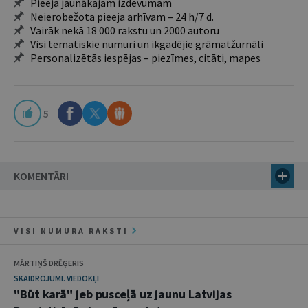
Pieeja jaunākajam izdevumam
Neierobežota pieeja arhīvam – 24 h/7 d.
Vairāk nekā 18 000 rakstu un 2000 autoru
Visi tematiskie numuri un ikgadējie grāmatžurnāli
Personalizētās iespējas – piezīmes, citāti, mapes
5
KOMENTĀRI
VISI NUMURA RAKSTI
MĀRTIŅŠ DRĒĢERIS
SKAIDROJUMI. VIEDOKĻI
"Būt karā" jeb pusceļā uz jaunu Latvijas