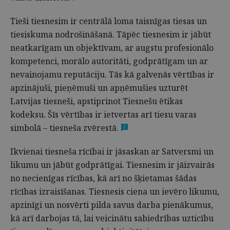
Tieši tiesnesim ir centrālā loma taisnīgas tiesas un
tiesiskuma nodrošināšanā. Tāpēc tiesnesim ir jābūt
neatkarīgam un objektīvam, ar augstu profesionālo
kompetenci, morālo autoritāti, godprātīgam un ar
nevainojamu reputāciju. Tās kā galvenās vērtības ir
apzinājuši, pieņēmuši un apņēmušies uzturēt
Latvijas tiesneši, apstiprinot Tiesnešu ētikas
kodeksu. Šīs vērtības ir ietvertas arī tiesu varas
simbolā – tiesneša zvērestā.
2
Ikvienai tiesneša rīcībai ir jāsaskan ar Satversmi un
likumu un jābūt godprātīgai. Tiesnesim ir jāizvairās
no necienīgas rīcības, kā arī no šķietamas šādas
rīcības izraisīšanas. Tiesnesis ciena un ievēro likumu,
apzinīgi un nosvērti pilda savus darba pienākumus,
kā arī darbojas tā, lai veicinātu sabiedrības uzticību