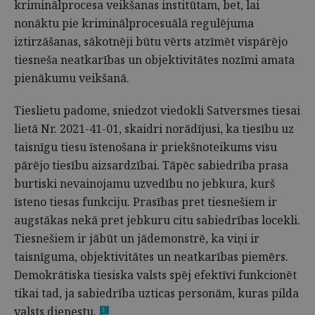
kriminālprocesa veikšanas institūtam, bet, lai
nonāktu pie kriminālprocesuālā regulējuma
iztirzāšanas, sākotnēji būtu vērts atzīmēt vispārējo
tiesneša neatkarības un objektivitātes nozīmi amata
pienākumu veikšanā.
Tieslietu padome, sniedzot viedokli Satversmes tiesai
lietā Nr. 2021-41-01, skaidri norādījusi, ka tiesību uz
taisnīgu tiesu īstenošana ir priekšnoteikums visu
pārējo tiesību aizsardzībai. Tāpēc sabiedrība prasa
burtiski nevainojamu uzvedību no jebkura, kurš
īsteno tiesas funkciju. Prasības pret tiesnešiem ir
augstākas nekā pret jebkuru citu sabiedrības locekli.
Tiesnešiem ir jābūt un jādemonstrē, ka viņi ir
taisnīguma, objektivitātes un neatkarības piemērs.
Demokrātiska tiesiska valsts spēj efektīvi funkcionēt
tikai tad, ja sabiedrība uzticas personām, kuras pilda
valsts dienestu.
1