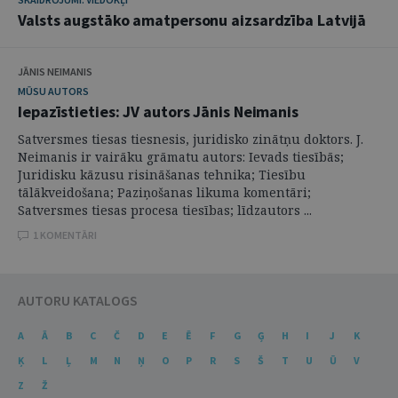
Valsts augstāko amatpersonu aizsardzība Latvijā
JĀNIS NEIMANIS
MŪSU AUTORS
Iepazīstieties: JV autors Jānis Neimanis
Satversmes tiesas tiesnesis, juridisko zinātņu doktors. J.
Neimanis ir vairāku grāmatu autors: Ievads tiesībās;
Juridisku kāzusu risināšanas tehnika; Tiesību
tālākveidošana; Paziņošanas likuma komentāri;
Satversmes tiesas procesa tiesības; līdzautors ...
1 KOMENTĀRI
AUTORU KATALOGS
A
Ā
B
C
Č
D
E
Ē
F
G
Ģ
H
I
J
K
Ķ
L
Ļ
M
N
Ņ
O
P
R
S
Š
T
U
Ū
V
Z
Ž