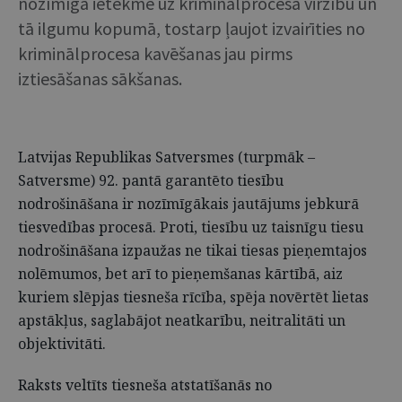
nozīmīga ietekme uz kriminālprocesa virzību un
tā ilgumu kopumā, tostarp ļaujot izvairīties no
kriminālprocesa kavēšanas jau pirms
iztiesāšanas sākšanas.
Latvijas Republikas Satversmes (turpmāk –
Satversme) 92. pantā garantēto tiesību
nodrošināšana ir nozīmīgākais jautājums jebkurā
tiesvedības procesā. Proti, tiesību uz taisnīgu tiesu
nodrošināšana izpaužas ne tikai tiesas pieņemtajos
nolēmumos, bet arī to pieņemšanas kārtībā, aiz
kuriem slēpjas tiesneša rīcība, spēja novērtēt lietas
apstākļus, saglabājot neatkarību, neitralitāti un
objektivitāti.
Raksts veltīts tiesneša atstatīšanās no