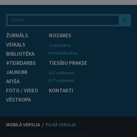
ŽURNĀLS
NOZARES
VEIKALS
Civiltiesības
BIBLIOTĒKA
Krimināltiesības
#TEIRDARBS
TIESĪBU PRAKSE
JAUNUMI
EST nolēmumi
AFIŠA
ECT nolēmumi
FOTO / VIDEO
KONTAKTI
VĒSTKOPA
MOBILĀ VERSIJA /
PILNĀ VERSIJA
© Oficiālais izdevējs Latvijas Vēstnesis