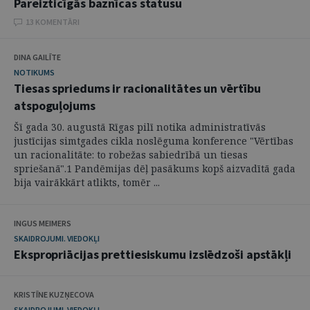
Pareizticīgās baznīcas statusu
13 KOMENTĀRI
DINA GAILĪTE
NOTIKUMS
Tiesas spriedums ir racionalitātes un vērtību
atspoguļojums
Šī gada 30. augustā Rīgas pilī notika administratīvās
justīcijas simtgades cikla noslēguma konference "Vērtības
un racionalitāte: to robežas sabiedrībā un tiesas
spriešanā".1 Pandēmijas dēļ pasākums kopš aizvadītā gada
bija vairākkārt atlikts, tomēr ...
INGUS MEIMERS
SKAIDROJUMI. VIEDOKĻI
Ekspropriācijas prettiesiskumu izslēdzoši apstākļi
KRISTĪNE KUZŅECOVA
SKAIDROJUMI. VIEDOKĻI