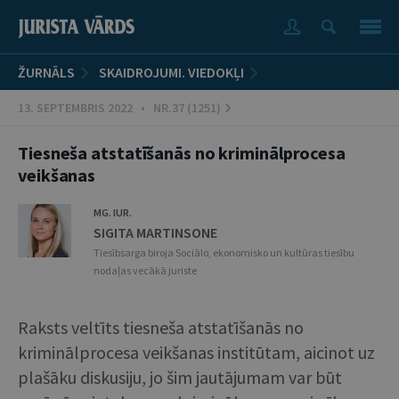
ŽURNĀLS
SKAIDROJUMI. VIEDOKĻI
13. SEPTEMBRIS 2022 • NR.37 (1251)
Tiesneša atstatīšanās no kriminālprocesa
veikšanas
MG. IUR.
SIGITA MARTINSONE
Tiesībsarga biroja Sociālo, ekonomisko un kultūras tiesību
nodaļas vecākā juriste
Raksts veltīts tiesneša atstatīšanās no
kriminālprocesa veikšanas institūtam, aicinot uz
plašāku diskusiju, jo šim jautājumam var būt