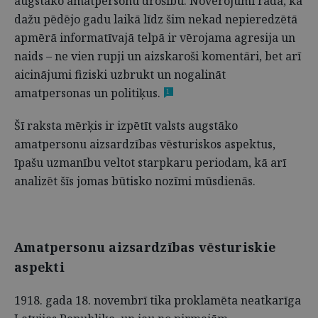
augstāko amatpersonu drošību. Novērojumi rāda, ka
dažu pēdējo gadu laikā līdz šim nekad nepieredzētā
apmērā informatīvajā telpā ir vērojama agresija un
naids – ne vien rupji un aizskaroši komentāri, bet arī
aicinājumi fiziski uzbrukt un nogalināt
amatpersonas un politiķus.
1
Šī raksta mērķis ir izpētīt valsts augstāko
amatpersonu aizsardzības vēsturiskos aspektus,
īpašu uzmanību veltot starpkaru periodam, kā arī
analizēt šīs jomas būtisko nozīmi mūsdienās.
Amatpersonu aizsardzības vēsturiskie
aspekti
1918. gada 18. novembrī tika proklamēta neatkarīga