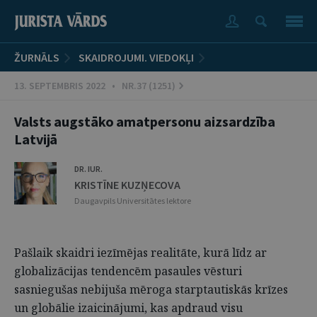
ŽURNĀLS
SKAIDROJUMI. VIEDOKĻI
13. SEPTEMBRIS 2022 • NR.37 (1251)
Valsts augstāko amatpersonu aizsardzība
Latvijā
DR. IUR.
KRISTĪNE KUZŅECOVA
Daugavpils Universitātes lektore
Pašlaik skaidri iezīmējas realitāte, kurā līdz ar
globalizācijas tendencēm pasaules vēsturi
sasniegušas nebijuša mēroga starptautiskās krīzes
un globālie izaicinājumi, kas apdraud visu