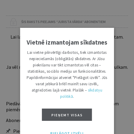
ŠIS RAKSTS PIEEJAMS “JURISTA VĀRDA” ABONENTIEM
Lai lasītu šo rakstu tālāk, Tev jābūt žurnāla abonentam.
Vietnē izmantojam sīkdatnes
Esošos abonentus lūdzam autorizēties:
Lai vietne pilnvērtīgi darbotos, tiek izmantotas
nepieciešamās (obligātās) sīkdatnes. Ar Jūsu
piekrišanu var tikt izmantotas vēl citas –
Ja vēl neesi abonents, aicinām pievienoties lasītāju pulkam.
statistikas, sociālo mediju un funkcionalitātes.
Iegūsi tūlītēju piekļuvi digitālajam saturam!
Papildinformācijai atveriet "Pielāgot izvēli". Jūs
varat jebkurā brīdī mainīt savu izvēli,
ABONĒT
atgriežoties šajā vietnē. Plašāk –
sīkdatņu
politikā
.
Piedāvājam trīs abonementu veidus. Vienam lietotājam
piemērotākais ir "Mazais" (3, 6 un 12 mēnešiem).
PIEŅEMT VISAS
Abonentu ieguvumi:
Pieeja jaunākajam izdevumam
PIELĀGOT IZVĒLI