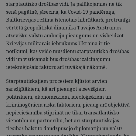
starptautisko drošības vidi. Ja palūkojamies ne tik
senā pagātnē, jāsecina, ka Covid-19 pandēmija,
Baltkrievijas režīma īstenotais hibrīdkarš, pretrunīgi
vērtētā ģeopolitiskā dinamika Tuvajos Austrumos,
atsevišķu valstu ambīciju pieaugums un visbeidzot
Krievijas militārais iebrukums Ukrainā ir tie
notikumi, kas veido mūsdienu starptautisko drošības
vidi un visticamāk būs drošības izaicinājumu
ietekmējošais faktors arī tuvākajā nākotnē.
Starptautiskajiem procesiem kļūstot arvien
sarežģītākiem, kā arī pieaugot atsevišķiem
politiskiem, ekonomiskiem, ideoloģiskiem un
kriminogēniem riska faktoriem, pieaug arī objektīvā
nepieciešamība stiprināt ne tikai transatlantisko
vienotību un partnerību, bet arī starptautiskajās
tiesībās balstīto daudzpusējo diplomātiju un valsts