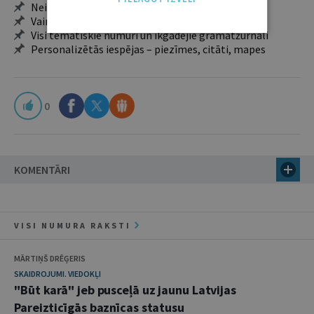
Neierobežota pieeja arhīvam – 24 h/7 d.
Vairāk nekā 18 000 rakstu un 2000 autoru
Visi tematiskie numuri un ikgadējie grāmatžurnāli
Personalizētās iespējas – piezīmes, citāti, mapes
0
KOMENTĀRI
VISI NUMURA RAKSTI
MĀRTIŅŠ DRĒĢERIS
SKAIDROJUMI. VIEDOKĻI
"Būt karā" jeb pusceļā uz jaunu Latvijas
Pareizticīgās baznīcas statusu