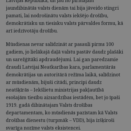
Latvijas Republika, un jau no pirmajām
jaundibinātās valsts dienām tai bija jāveido stingri
pamati, lai nodrošinātu valsts iekšējo drošību,
demokrātisku un tiesisku valsts pārvaldes formu, kā
arī iedzīvotāju drošību.
Mūsdienas nevar salīdzināt ar pasauli pirms 100
gadiem, jo lielākajā daļā valstu pastāv daudz plašāki
un sarežģītāki apdraudējumi. Lai gan paredzamie
draudi Latvijai Neatkarības kara, parlamentārās
demokrātijas un autoritārā režīma laikā, salīdzinot
ar mūsdienām, bijuši citādi, principi daudz
neatšķīrās – Iekšlietu ministrijas pakļautībā
esošajām tiesību aizsardzības iestādēm, bet jo īpaši
1919. gadā dibinātajam Valsts drošības
departamentam, ko mūsdienās pazīstam kā Valsts
drošības dienestu (turpmāk – VDD), bija izšķiroši
svarīga nozīme valsts eksistencei.