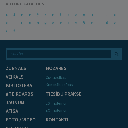
AUTORU KATALOGS
A
Ā
B
C
Č
D
E
Ē
F
G
Ģ
H
I
J
K
Ķ
L
Ļ
M
N
Ņ
O
P
R
S
Š
T
U
Ū
V
Z
Ž
ŽURNĀLS
NOZARES
VEIKALS
Civiltiesības
BIBLIOTĒKA
Krimināltiesības
#TEIRDARBS
TIESĪBU PRAKSE
JAUNUMI
EST nolēmumi
AFIŠA
ECT nolēmumi
FOTO / VIDEO
KONTAKTI