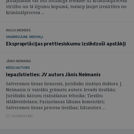
jautājumam var būt nozīmīga ietekme uz kriminālprocesa
virzību un tā ilgumu kopumā, tostarp ļaujot izvairīties no
kriminālprocesa ...
INGUS MEIMERS
SKAIDROJUMI. VIEDOKĻI
Ekspropriācijas prettiesiskumu izslēdzoši apstākļi
JĀNIS NEIMANIS
MŪSU AUTORS
Iepazīstieties: JV autors Jānis Neimanis
Satversmes tiesas tiesnesis, juridisko zinātņu doktors. J.
Neimanis ir vairāku grāmatu autors: Ievads tiesībās;
Juridisku kāzusu risināšanas tehnika; Tiesību
tālākveidošana; Paziņošanas likuma komentāri;
Satversmes tiesas procesa tiesības; līdzautors ...
1 KOMENTĀRI