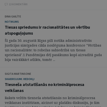
13 KOMENTĀRI
DINA GAILĪTE
NOTIKUMS
Tiesas spriedums ir racionalitātes un vērtību
atspoguļojums
Šī gada 30. augustā Rīgas pilī notika administratīvās
justīcijas simtgades cikla noslēguma konference "Vērtības
un racionalitāte: to robežas sabiedrībā un tiesas
spriešanā".1 Pandēmijas dēļ pasākums kopš aizvadītā gada
bija vairākkārt atlikts, tomēr ...
SIGITA MARTINSONE
SKAIDROJUMI. VIEDOKĻI
Tiesneša atstatīšanās no kriminālprocesa
veikšanas
Raksts veltīts tiesneša atstatīšanās no kriminālprocesa
veikšanas institūtam, aicinot uz plašāku diskusiju, jo šim