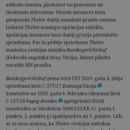
atlikušo summu, pieskaitot tai procentus un
tiesāšanās izdevumus. Pirmās instances tiesa
piesprieda
Thelen
daļēji samaksāt prasīto summu.
Izskatot
Thelen
iesniegto apelācijas sūdzību,
apelācijas instances tiesa daļēji grozīja pārsūdzēto
spriedumu. Par šo pēdējo spriedumu
Thelen
iesniedza revīzijas sūdzību
Bundesgerichtshof
(Federālā augstākā tiesa, Vācija), lūdzot pilnībā
noraidīt
MN
prasību.
Bundesgerichtshof
ņēma vērā
EST 2019. gada 4. jūlija
spriedumā lietā C-377/17 Komisija/Vācija
3
konstatēto un 2020. gada 6. februāra rīkojumā lietā
C-137/18
hapeg dresden
apstiprināto HOAI
4
nesaderību ar Direktīvas 2006/123/EK 15. panta 1.
punktu, 2. punkta g) apakšpunktu un 3. punktu. Līdz
ar to tiesa uzskata, ka
Thelen
revīzijas sūdzības