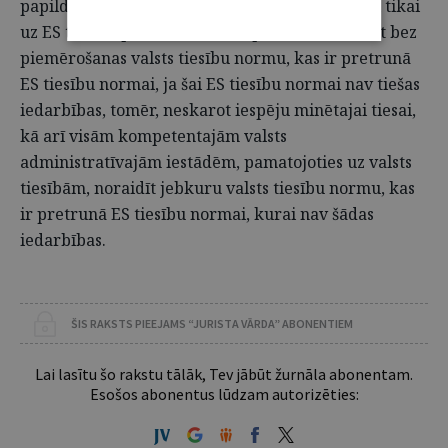
papildu pienākums. No tā izriet, ka valsts tiesai tikai
uz ES tiesību pamata vien nav pienākuma atstāt bez
piemērošanas valsts tiesību normu, kas ir pretrunā
ES tiesību normai, ja šai ES tiesību normai nav tiešas
iedarbības, tomēr, neskarot iespēju minētajai tiesai,
kā arī visām kompetentajām valsts
administratīvajām iestādēm, pamatojoties uz valsts
tiesībām, noraidīt jebkuru valsts tiesību normu, kas
ir pretrunā ES tiesību normai, kurai nav šādas
iedarbības.
ŠIS RAKSTS PIEEJAMS “JURISTA VĀRDA” ABONENTIEM
Lai lasītu šo rakstu tālāk, Tev jābūt žurnāla abonentam.
Esošos abonentus lūdzam autorizēties: