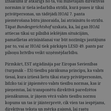
iznākums ir atkarīgs no tā, vai minētajām direktīvas
normām ir tieša iedarbība strīdā, kurā puses ir tikai
privātpersonas, un tādējādi HOAI 7. panta
piemērošana būtu jānoraida, lai atrisinātu šo strīdu.
Tāpat
Bundesgerichtshof
uzskata, ka, lai gan HOAI
attiecas tikai uz pilnībā iekšējām situācijām,
pamatlietas atrisināšanai var būt nozīmīgs jautājums
par to, vai ar HOAI tiek pārkāpts LESD 49. pants par
pilsoņu brīvību veikt uzņēmējdarbību.
Pirmkārt, EST atgādināja par Eiropas Savienības
(turpmāk – ES) tiesību pārākuma principu, ka valsts
tiesai, kura iztiesā lietu tikai starp privātpersonām,
līdzko tai ir jāpiemēro valsts tiesību normas, kas ir
pieņemtas, lai transponētu direktīvā paredzētos
pienākumus, ir jāņem vērā valsts tiesību normu
kopums un tas ir jāinterpretē, cik vien tas iespējams,
direktīvas teksta un mērķa gaismā, lai rastu