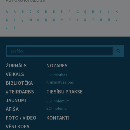
AUTORU KATALOGS
A
Ā
B
C
Č
D
E
Ē
F
G
Ģ
H
I
J
K
Ķ
L
Ļ
M
N
Ņ
O
P
R
S
Š
T
U
Ū
V
Z
Ž
ŽURNĀLS
NOZARES
VEIKALS
Civiltiesības
BIBLIOTĒKA
Krimināltiesības
#TEIRDARBS
TIESĪBU PRAKSE
JAUNUMI
EST nolēmumi
AFIŠA
ECT nolēmumi
FOTO / VIDEO
KONTAKTI
VĒSTKOPA