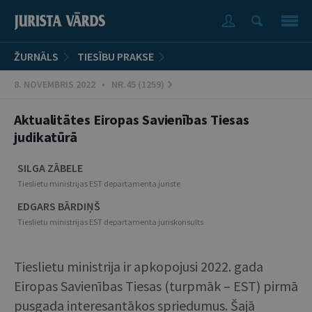
ŽURNĀLS
TIESĪBU PRAKSE
8. NOVEMBRIS 2022 • NR.45 (1259)
Aktualitātes Eiropas Savienības Tiesas
judikatūrā
SILGA ZĀBELE
Tieslietu ministrijas EST departamenta juriste
EDGARS BĀRDIŅŠ
Tieslietu ministrijas EST departamenta juriskonsults
Tieslietu ministrija ir apkopojusi 2022. gada
Eiropas Savienības Tiesas (turpmāk – EST) pirmā
pusgada interesantākos spriedumus. Šajā