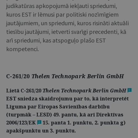
judikatūras apkopojumā iekļauti spriedumi,
kuros EST ir lēmusi par politiski nozīmīgiem
jautājumiem, un spriedumi, kuros risināti aktuāli
tiesību jautājumi, ietverti svarīgi precedenti, kā
arī spriedumi, kas atspoguļo plašo EST
kompetenci.
C-261/20
Thelen Technopark Berlin GmbH
Lietā C-261/20
Thelen Technopark Berlin GmbH
1
EST sniedza skaidrojumu par to, kā interpretēt
Līguma par Eiropas Savienības darbību
(turpmāk – LESD) 49. pantu, kā arī Direktīvas
2006/123/EK
15. panta 1. punktu, 2. punk­ta g)
2
apakšpunktu un 3. punktu.