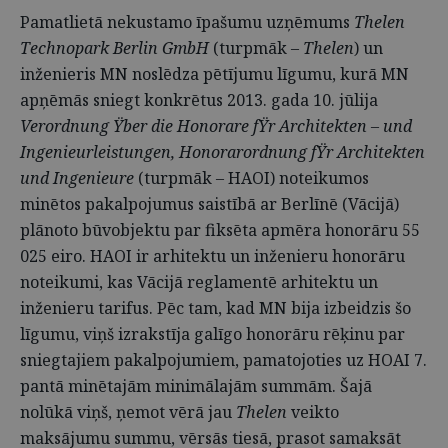
Pamatlietā nekustamo īpašumu uzņēmums
Thelen
Technopark Berlin GmbH
(turpmāk –
Thelen
) un
inženieris MN noslēdza pētījumu līgumu, kurā MN
apņēmās sniegt konkrētus 2013. gada 10. jūlija
Verordnung Ÿber die Honorare fŸr Architekten – und
Ingenieurleistungen, Honorarordnung fŸr Architekten
und Ingenieure
(turpmāk – HAOI) noteikumos
minētos pakalpojumus saistībā ar Berlīnē (Vācijā)
plānoto būvobjektu par fiksēta apmēra honorāru 55
025 eiro. HAOI ir arhitektu un inženieru honorāru
noteikumi, kas Vācijā reglamentē arhitektu un
inženieru tarifus. Pēc tam, kad MN bija izbeidzis šo
līgumu, viņš izrakstīja galīgo honorāru rēķinu par
sniegtajiem pakalpojumiem, pamatojoties uz HOAI 7.
pantā minētajām minimālajām summām. Šajā
nolūkā viņš, ņemot vērā jau
Thelen
veikto
maksājumu summu, vērsās tiesā, prasot samaksāt