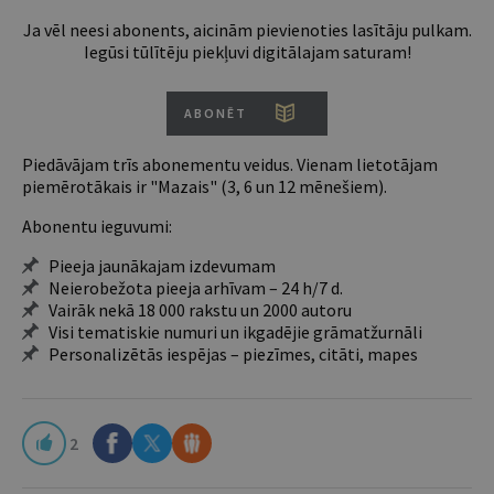
Ja vēl neesi abonents, aicinām pievienoties lasītāju pulkam.
Iegūsi tūlītēju piekļuvi digitālajam saturam!
ABONĒT
Piedāvājam trīs abonementu veidus. Vienam lietotājam
piemērotākais ir "Mazais" (3, 6 un 12 mēnešiem).
Abonentu ieguvumi:
Pieeja jaunākajam izdevumam
Neierobežota pieeja arhīvam – 24 h/7 d.
Vairāk nekā 18 000 rakstu un 2000 autoru
Visi tematiskie numuri un ikgadējie grāmatžurnāli
Personalizētās iespējas – piezīmes, citāti, mapes
2