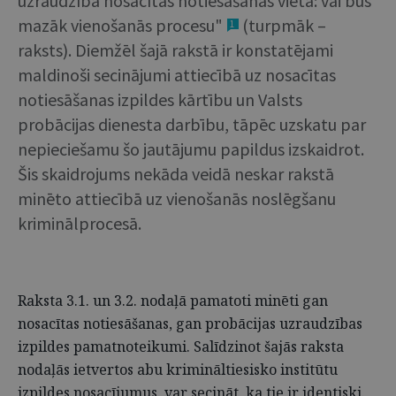
uzraudzība nosacītas notiesāšanas vietā: vai būs
mazāk vienošanās procesu"
(turpmāk –
1
raksts). Diemžēl šajā rakstā ir konstatējami
maldinoši secinājumi attiecībā uz nosacītas
notiesāšanas izpildes kārtību un Valsts
probācijas dienesta darbību, tāpēc uzskatu par
nepieciešamu šo jautājumu papildus izskaidrot.
Šis skaidrojums nekāda veidā neskar rakstā
minēto attiecībā uz vienošanās noslēgšanu
kriminālprocesā.
Raksta 3.1. un 3.2. nodaļā pamatoti minēti gan
nosacītas notiesāšanas, gan probācijas uzraudzības
izpildes pamatnoteikumi. Salīdzinot šajās raksta
nodaļās ietvertos abu krimināltiesisko institūtu
izpildes nosacījumus, var secināt, ka tie ir identiski.