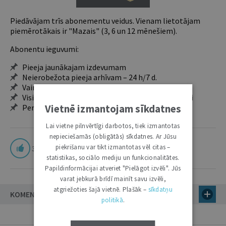
Piedāvājam trīs abonementu veidus. Vienam lietotājam
piemērotākais ir "Mazais" (3, 6 un 12 mēnešiem).
Abonentu ieguvumi:
Pieeja jaunākajam izdevumam
Neierobežota pieeja arhīvam – 24 h/7 d.
Vairāk nekā 18 000 rakstu un 2000 autoru
Visi tematiskie numuri un ikgadējie grāmatžurnāli
Vietnē izmantojam sīkdatnes
Personalizētās iespējas – piezīmes, citāti, mapes
Lai vietne pilnvērtīgi darbotos, tiek izmantotas
nepieciešamās (obligātās) sīkdatnes. Ar Jūsu
piekrišanu var tikt izmantotas vēl citas –
3
statistikas, sociālo mediju un funkcionalitātes.
Papildinformācijai atveriet "Pielāgot izvēli". Jūs
varat jebkurā brīdī mainīt savu izvēli,
atgriežoties šajā vietnē. Plašāk –
sīkdatņu
KOMENTĀRI
politikā
.