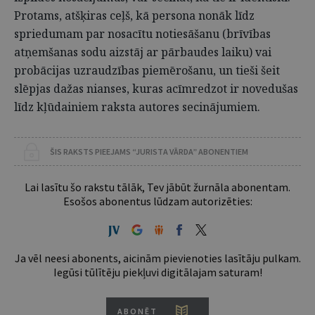
Protams, atšķiras ceļš, kā persona nonāk līdz
spriedumam par nosacītu notiesāšanu (brīvības
atņemšanas sodu aizstāj ar pārbaudes laiku) vai
probācijas uzraudzības piemērošanu, un tieši šeit
slēpjas dažas nianses, kuras acīmredzot ir novedušas
līdz kļūdainiem raksta autores secinājumiem.
ŠIS RAKSTS PIEEJAMS “JURISTA VĀRDA” ABONENTIEM
Lai lasītu šo rakstu tālāk, Tev jābūt žurnāla abonentam.
Esošos abonentus lūdzam autorizēties:
Ja vēl neesi abonents, aicinām pievienoties lasītāju pulkam.
Iegūsi tūlītēju piekļuvi digitālajam saturam!
ABONĒT