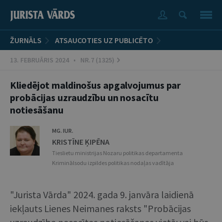
ŽURNĀLS
ATSAUCOTIES UZ PUBLICĒTO
13. FEBRUĀRIS 2024 • NR.7 (1325)
Kliedējot maldinošus apgalvojumus par
probācijas uzraudzību un nosacītu
notiesāšanu
MG. IUR.
KRISTĪNE ĶIPĒNA
Tieslietu ministrijas Nozaru politikas departamenta
Kriminālsodu izpildes politikas nodaļas vadītāja
"Jurista Vārda" 2024. gada 9. janvāra laidienā
iekļauts Lienes Neimanes raksts "Probācijas