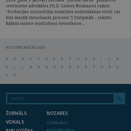
zvērinātas advokātes Ph.D. Lienes Neimanes raksts
"Probācijas uzraudzība nosacītas notiesāšanas vietā: vai
būs mazāk vienošanās procesu"1 (turpmāk – raksts).
Rakstā autore analizējusi vienošanos ...
AUTORU KATALOGS
A
Ā
B
C
Č
D
E
Ē
F
G
Ģ
H
I
J
K
Ķ
L
Ļ
M
N
Ņ
O
P
R
S
Š
T
U
Ū
V
Z
Ž
ŽURNĀLS
NOZARES
VEIKALS
Civiltiesības
BIBLIOTĒKA
Krimināltiesības