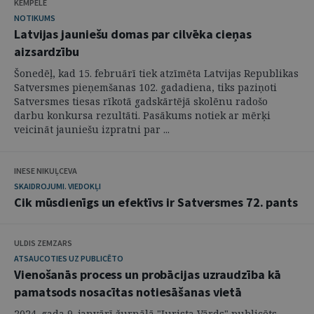
KEMPELE
NOTIKUMS
Latvijas jauniešu domas par cilvēka cieņas
aizsardzību
Šonedēļ, kad 15. februārī tiek atzīmēta Latvijas Republikas
Satversmes pieņemšanas 102. gadadiena, tiks paziņoti
Satversmes tiesas rīkotā gadskārtējā skolēnu radošo
darbu konkursa rezultāti. Pasākums notiek ar mērķi
veicināt jauniešu izpratni par ...
INESE NIKUĻCEVA
SKAIDROJUMI. VIEDOKĻI
Cik mūsdienīgs un efektīvs ir Satversmes 72. pants
ULDIS ZEMZARS
ATSAUCOTIES UZ PUBLICĒTO
Vienošanās process un probācijas uzraudzība kā
pamatsods nosacītas notiesāšanas vietā
2024. gada 9. janvārī žurnālā "Jurista Vārds" publicēts