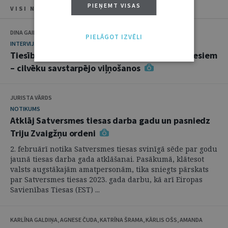
PIEŅEMT VISAS
VISI NUMURA RAKSTI
DINA GAILĪTE
PIELĀGOT IZVĒLI
INTERVIJA
Tiesības ir valsts reakcija uz sabiedrības procesiem
– cilvēku savstarpējo viļņošanos
JURISTA VĀRDS
NOTIKUMS
Atklāj Satversmes tiesas darba gadu un pasniedz
Triju Zvaigžņu ordeni
2. februārī notika Satversmes tiesas svinīgā sēde par godu
jaunā tiesas darba gada atklāšanai. Pasākumā, klātesot
valsts augstākajām amatpersonām, tika sniegts pārskats
par Satversmes tiesas 2023. gada darbu, kā arī Eiropas
Savienības Tiesas (EST) ...
KARLĪNA GALDIŅA, AGNESE ČUDA, KATRĪNA ŠRAMA, KĀRLIS OŠS, AMANDA