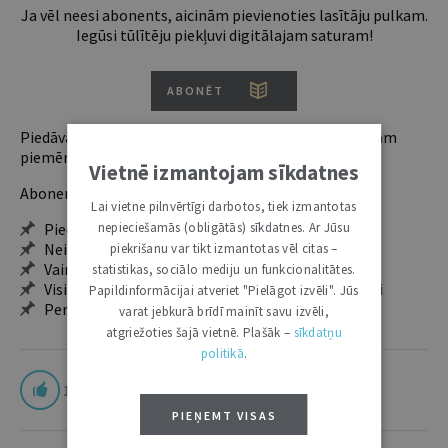
Ja vēl neesi abonents, aicinām pievienoties lasītāju pulkam.
Iegūsi tūlītēju piekļuvi digitālajam saturam!
ABONĒT
Piedāvājam trīs abonementu veidus. Vienam lietotājam
piemērotākais ir "Mazais" (3, 6 un 12 mēnešiem).
Vietnē izmantojam sīkdatnes
Abonentu ieguvumi:
Lai vietne pilnvērtīgi darbotos, tiek izmantotas
Pieeja jaunākajam izdevumam
nepieciešamās (obligātās) sīkdatnes. Ar Jūsu
Neierobežota pieeja arhīvam – 24 h/7 d.
piekrišanu var tikt izmantotas vēl citas –
Vairāk nekā 18 000 rakstu un 2000 autoru
statistikas, sociālo mediju un funkcionalitātes.
Visi tematiskie numuri un ikgadējie grāmatžurnāli
Papildinformācijai atveriet "Pielāgot izvēli". Jūs
Personalizētās iespējas – piezīmes, citāti, mapes
varat jebkurā brīdī mainīt savu izvēli,
atgriežoties šajā vietnē. Plašāk –
sīkdatņu
politikā
.
1
PIEŅEMT VISAS