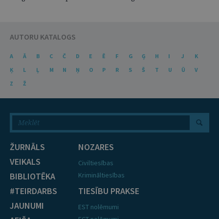
AUTORU KATALOGS
A
Ā
B
C
Č
D
E
Ē
F
G
Ģ
H
I
J
K
Ķ
L
Ļ
M
N
Ņ
O
P
R
S
Š
T
U
Ū
V
Z
Ž
ŽURNĀLS
NOZARES
VEIKALS
Civiltiesības
BIBLIOTĒKA
Krimināltiesības
#TEIRDARBS
TIESĪBU PRAKSE
JAUNUMI
EST nolēmumi