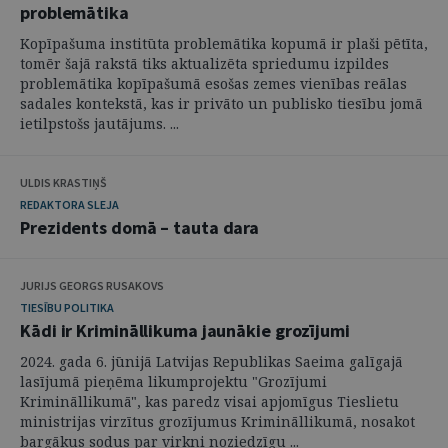
problemātika
Kopīpašuma institūta problemātika kopumā ir plaši pētīta,
tomēr šajā rakstā tiks aktualizēta spriedumu izpildes
problemātika kopīpašumā esošas zemes vienības reālas
sadales kontekstā, kas ir privāto un publisko tiesību jomā
ietilpstošs jautājums. ...
ULDIS KRASTIŅŠ
REDAKTORA SLEJA
Prezidents domā – tauta dara
JURIJS GEORGS RUSAKOVS
TIESĪBU POLITIKA
Kādi ir Krimināllikuma jaunākie grozījumi
2024. gada 6. jūnijā Latvijas Republikas Saeima galīgajā
lasījumā pieņēma likumprojektu "Grozījumi
Krimināllikumā", kas paredz visai apjomīgus Tieslietu
ministrijas virzītus grozījumus Krimināllikumā, nosakot
bargākus sodus par virkni noziedzīgu ...