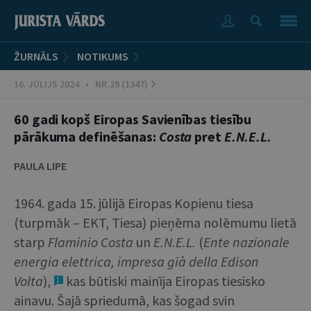
ŽURNĀLS
NOTIKUMS
16. JŪLIJS 2024 • NR.29 (1347)
60 gadi kopš Eiropas Savienības tiesību
pārākuma definēšanas:
Costa
pret
E.N.E.L.
PAULA LIPE
1964. gada 15. jūlijā Eiropas Kopienu tiesa
(turpmāk – EKT, Tiesa) pieņēma nolēmumu lietā
starp
Flaminio Costa
un
E.N.E.L.
(
Ente nazionale
energia elettrica, impresa già della Edison
Volta
),
kas būtiski mainīja Eiropas tiesisko
1
ainavu. Šajā spriedumā, kas šogad svin