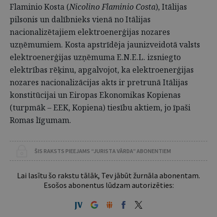
Flaminio Kosta (
Nicolino Flaminio Costa
), Itālijas
pilsonis un dalībnieks vienā no Itālijas
nacionalizētajiem elektroenerģijas nozares
uzņēmumiem. Kosta apstrīdēja jaunizveidotā valsts
elektroenerģijas uzņēmuma E.N.E.L. izsniegto
elektrības rēķinu, apgalvojot, ka elektroenerģijas
nozares nacionalizācijas akts ir pretrunā Itālijas
konstitūcijai un Eiropas Ekonomikas Kopienas
(turpmāk – EEK, Kopiena) tiesību aktiem, jo īpaši
Romas līgumam.
ŠIS RAKSTS PIEEJAMS “JURISTA VĀRDA” ABONENTIEM
Lai lasītu šo rakstu tālāk, Tev jābūt žurnāla abonentam.
Esošos abonentus lūdzam autorizēties: