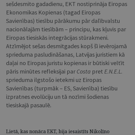
sešdesmito gadadienu, EKT nostiprināja Eiropas
Ekonomikas Kopienas (tagad Eiropas
Savienības) tiesību pārākumu pār dalībvalstu
nacionālajām tiesībām – principu, kas kļuvis par
Eiropas tiesiskās integrācijas stūrakmeni.
Atzīmējot sešas desmitgades kopš šī ievērojamā
sprieduma pasludināšanas, Latvijas juristiem kā
daļai no Eiropas juristu kopienas ir būtiski veltīt
pāris minūtes refleksijai par
Costa
pret
E.N.E.L.
sprieduma ilgstošo ietekmi uz Eiropas
Savienības (turpmāk – ES, Savienība) tiesību
izpratnes evolūciju un tā nozīmi šodienas
tiesiskajā pasaulē.
Lietā, kas nonāca EKT, bija iesaistīts Nikolīno