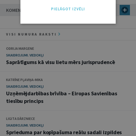
PIELĀGOT IZVĒLI
KOMENTĀRI
VISI NUMURA RAKSTI
ODRIJA MARGENE
SKAIDROJUMI. VIEDOKĻI
Saprātīgums kā visu lietu mērs jurisprudencē
KATRĪNE PĻAVIŅA-MIKA
SKAIDROJUMI. VIEDOKĻI
Uzņēmējdarbības brīvība – Eiropas Savienības
tiesību princips
LIGITA DĀRZNIECE
SKAIDROJUMI. VIEDOKĻI
Sprieduma par kopīpašuma reālu sadali izpildes