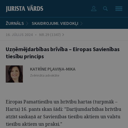
ŽURNĀLS
SKAIDROJUMI. VIEDOKĻI
16. JŪLIJS 2024 • NR.29 (1347)
Uzņēmējdarbības brīvība – Eiropas Savienības
tiesību princips
KATRĪNE PĻAVIŅA-MIKA
Zvērināta advokāte
Eiropas Pamattiesību un brīvību hartas (turpmāk –
Harta) 16. pants skan šādi: "Darījumdarbības brīvību
atzīst saskaņā ar Savienības tiesību aktiem un valstu
tiesību aktiem un praksi."