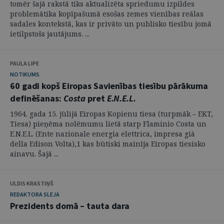
tomēr šajā rakstā tiks aktualizēta spriedumu izpildes
problemātika kopīpašumā esošas zemes vienības reālas
sadales kontekstā, kas ir privāto un publisko tiesību jomā
ietilpstošs jautājums. ...
PAULA LIPE
NOTIKUMS
60 gadi kopš Eiropas Savienības tiesību pārākuma
definēšanas:
Costa
pret
E.N.E.L.
1964. gada 15. jūlijā Eiropas Kopienu tiesa (turpmāk – EKT,
Tiesa) pieņēma nolēmumu lietā starp Flaminio Costa un
E.N.E.L. (Ente nazionale energia elettrica, impresa già
della Edison Volta),1 kas būtiski mainīja Eiropas tiesisko
ainavu. Šajā ...
ULDIS KRASTIŅŠ
REDAKTORA SLEJA
Prezidents domā – tauta dara