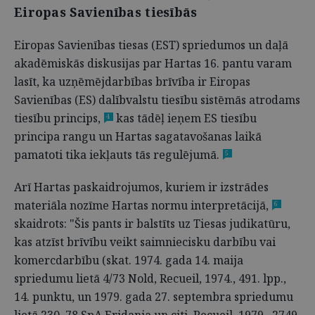
Eiropas Savienības tiesībās
Eiropas Savienības tiesas (EST) spriedumos un daļā
akadēmiskās diskusijas par Hartas 16. pantu varam
lasīt, ka uzņēmējdarbības brīvība ir Eiropas
Savienības (ES) dalībvalstu tiesību sistēmās atrodams
tiesību princips,
kas tādēļ ieņem ES tiesību
4
principa rangu un Hartas sagatavošanas laikā
pamatoti tika iekļauts tās regulējumā.
5
Arī Hartas paskaidrojumos, kuriem ir izstrādes
materiāla nozīme Hartas normu interpretācijā,
6
skaidrots: "Šis pants ir balstīts uz Tiesas judikatūru,
kas atzīst brīvību veikt saimniecisku darbību vai
komercdarbību (skat. 1974. gada 14. maija
spriedumu lietā 4/73 Nold, Recueil, 1974., 491. lpp.,
14. punktu, un 1979. gada 27. septembra spriedumu