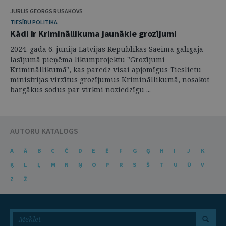
JURIJS GEORGS RUSAKOVS
TIESĪBU POLITIKA
Kādi ir Krimināllikuma jaunākie grozījumi
2024. gada 6. jūnijā Latvijas Republikas Saeima galīgajā
lasījumā pieņēma likumprojektu "Grozījumi
Krimināllikumā", kas paredz visai apjomīgus Tieslietu
ministrijas virzītus grozījumus Krimināllikumā, nosakot
bargākus sodus par virkni noziedzīgu ...
AUTORU KATALOGS
A
Ā
B
C
Č
D
E
Ē
F
G
Ģ
H
I
J
K
Ķ
L
Ļ
M
N
Ņ
O
P
R
S
Š
T
U
Ū
V
Z
Ž