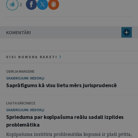
2
KOMENTĀRI
VISI NUMURA RAKSTI
ODRIJA MARGENE
SKAIDROJUMI. VIEDOKĻI
Saprātīgums kā visu lietu mērs jurisprudencē
LIGITA DĀRZNIECE
SKAIDROJUMI. VIEDOKĻI
Sprieduma par kopīpašuma reālu sadali izpildes
problemātika
Kopīpašuma institūta problemātika kopumā ir plaši pētīta,