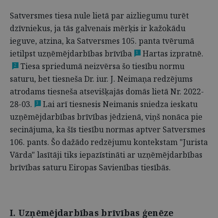
Satversmes tiesa nule lietā par aizliegumu turēt
dzīvniekus, ja tās galvenais mērķis ir kažokādu
ieguve, atzina, ka Satversmes 105. panta tvērumā
ietilpst uzņēmējdarbības brīvība
Hartas izpratnē.
1
Tiesa spriedumā neizvērsa šo tiesību normu
2
saturu, bet tiesneša Dr. iur. J. Neimaņa redzējums
atrodams tiesneša atsevišķajās domās lietā Nr. 2022-
28-03.
Lai arī tiesnesis Neimanis sniedza ieskatu
3
uzņēmējdarbības brīvības jēdzienā, viņš nonāca pie
secinājuma, ka šīs tiesību normas aptver Satversmes
106. pants. Šo dažādo redzējumu kontekstam "Jurista
Vārda" lasītāji tiks iepazīstināti ar uzņēmējdarbības
brīvības saturu Eiropas Savienības tiesībās.
I. Uzņēmējdarbības brīvības ģenēze