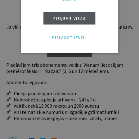
Esošos abonentus lūdzam autorizēties:
PIEŅEMT VISAS
Ja vēl neesi abonents, aicinām pievienoties lasītāju pulkam.
Iegūsi tūlītēju piekļuvi digitālajam saturam!
PIELĀGOT IZVĒLI
ABONĒT
Piedāvājam trīs abonementu veidus. Vienam lietotājam
piemērotākais ir "Mazais" (3, 6 un 12 mēnešiem).
Abonentu ieguvumi:
Pieeja jaunākajam izdevumam
Neierobežota pieeja arhīvam – 24 h/7 d.
Vairāk nekā 18 000 rakstu un 2000 autoru
Visi tematiskie numuri un ikgadējie grāmatžurnāli
Personalizētās iespējas – piezīmes, citāti, mapes