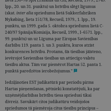
lietā 230–78 SpA Eridania un citi, Recueil, 1979., 2749.
lpp., 20. un 31. punktu) un brīvību slēgt līgumus
(skat.
inter alia
spriedumu lietā Sukkerfabriken
Nykøbing, lieta 151/78, Recueil, 1979., 1. lpp., 19.
punktu, un 1999. gada 5. oktobra spriedumu lietā C-
240/97 Spānija/Komisija, Recueil, 1999., I–6571. lpp.,
99. punktu) un uz Līguma par Eiropas Savienības
darbību 119. panta 1. un 3. punktu, kuros atzīst
konkurences brīvību. Protams, šīs tiesības jāīsteno,
ievērojot Savienības tiesības un attiecīgo valstu
tiesību aktus. Tām var piemērot Hartas 52. panta 1.
punktā paredzētos ierobežojumus."
7
Iedziļinoties EST judikatūrā par periodu pirms
Hartas pieņemšanas, pētnieki konstatējuši, ka par
uzņēmējdarbības brīvību tiesa spriedusi tikai
divreiz. Savukārt citos judikatūru veidojošos
spriedumos tā piemēroja citus tiesību principus –