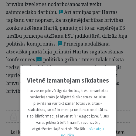
brīvību izvēlēties nodarbošanos vai veikt
saimniecisko darbību.
Arī atmiņās par Hartas
8
tapšanu var noprast, ka uzņēmējdarbības brīvības
konkretizēšana Hartā, pamatojot to ar vispārēja ES
tiesību principa atzīšanu EST judikatūrā, drīzāk bija
politisks kompromiss.
Principa nodalīšana
9
atsevišķā pantā bija primāri Hartas sagatavošanas
konferences
politiskā griba. Tomēr tālāk rakstā
10
redzēsiet, ka faktiski Hartas 16. pants ir sakopojis
iepriekšējā judikatūrā konkretizētās tiesības uz
Vietnē izmantojam sīkdatnes
brīvu un godīgi konkurenci un līgumu slēgšanas
brīvību.
Lai vietne pilnvērtīgi darbotos, tiek izmantotas
nepieciešamās (obligātās) sīkdatnes. Ar Jūsu
piekrišanu var tikt izmantotas vēl citas –
statistikas, sociālo mediju un funkcionalitātes.
Papildinformācijai atveriet "Pielāgot izvēli". Jūs
ŠIS RAKSTS PIEEJAMS “JURISTA VĀRDA” ABONENTIEM
varat jebkurā brīdī mainīt savu izvēli,
atgriežoties šajā vietnē. Plašāk –
sīkdatņu
Lai lasītu šo rakstu tālāk, Tev jābūt žurnāla abonentam.
politikā
.