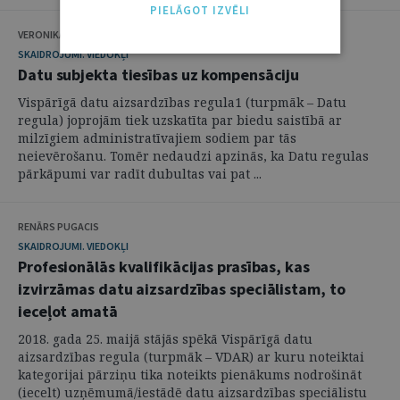
PIELĀGOT IZVĒLI
VERONIKA SAJADOVA
SKAIDROJUMI. VIEDOKĻI
Datu subjekta tiesības uz kompensāciju
Vispārīgā datu aizsardzības regula1 (turpmāk – Datu
regula) joprojām tiek uzskatīta par biedu saistībā ar
milzīgiem administratīvajiem sodiem par tās
neievērošanu. Tomēr nedaudzi apzinās, ka Datu regulas
pārkāpumi var radīt dubultas vai pat ...
RENĀRS PUGACIS
SKAIDROJUMI. VIEDOKĻI
Profesionālās kvalifikācijas prasības, kas
izvirzāmas datu aizsardzības speciālistam, to
ieceļot amatā
2018. gada 25. maijā stājās spēkā Vispārīgā datu
aizsardzības regula (turpmāk – VDAR) ar kuru noteiktai
kategorijai pārziņu tika noteikts pienākums nodrošināt
(iecelt) uzņēmumā/iestādē datu aizsardzības speciālistu