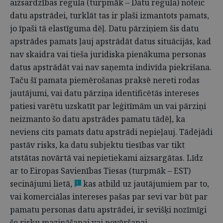
aizsardzības regula (turpmāk – Datu regula) noteic
datu apstrādei, turklāt tas ir plaši izmantots pamats,
jo īpaši tā elastīguma dēļ. Datu pārziņiem šis datu
apstrādes pamats ļauj apstrādāt datus situācijās, kad
nav skaidra vai tieša juridiska pienākuma personas
datus apstrādāt vai nav saņemta indivīda piekrišana.
Taču šī pamata piemērošanas praksē nereti rodas
jautājumi, vai datu pārziņa identificētās intereses
patiesi varētu uzskatīt par leģitīmām un vai pārziņi
neizmanto šo datu apstrādes pamatu tādēļ, ka
neviens cits pamats datu apstrādi nepieļauj. Tādējādi
pastāv risks, ka datu subjektu tiesības var tikt
atstātas novārtā vai nepietiekami aizsargātas. Līdz
ar to Eiropas Savienības Tiesas (turpmāk – EST)
secinājumi lietā,
kas atbild uz jautājumiem par to,
1
vai komerciālas intereses pašas par sevi var būt par
pamatu personas datu apstrādei, ir sevišķi nozīmīgi
šo risku mazināšanai vai novēršanai.