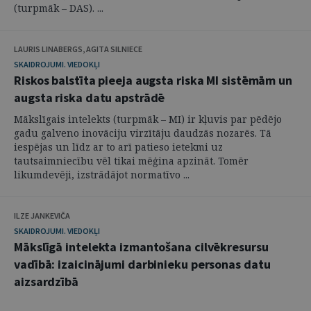
(turpmāk – DAS). ...
LAURIS LINABERGS, AGITA SILNIECE
SKAIDROJUMI. VIEDOKĻI
Riskos balstīta pieeja augsta riska MI sistēmām un
augsta riska datu apstrādē
Mākslīgais intelekts (turpmāk – MI) ir kļuvis par pēdējo
gadu galveno inovāciju virzītāju daudzās nozarēs. Tā
iespējas un līdz ar to arī patieso ietekmi uz
tautsaimniecību vēl tikai mēģina apzināt. Tomēr
likumdevēji, izstrādājot normatīvo ...
ILZE JANKEVIČA
SKAIDROJUMI. VIEDOKĻI
Mākslīgā intelekta izmantošana cilvēkresursu
vadībā: izaicinājumi darbinieku personas datu
aizsardzībā