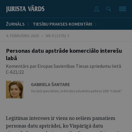
ŽURNĀLS
TIESĪBU PRAKSES KOMENTĀRI
4. FEBRUĀRIS 2025 • NR.5 (1375)
Personas datu apstrāde komerciālo interešu
labā
Komentārs par Eiropas Savienības Tiesas spriedumu lietā
C-621/22
GABRIELA ŠANTARE
Vecākā speciāliste, zvērināta advokāta palīdze ZAB “Cobalt”
Leģitīmas intereses ir viens no sešiem pamatiem
personas datu apstrādei, ko Vispārīgā datu