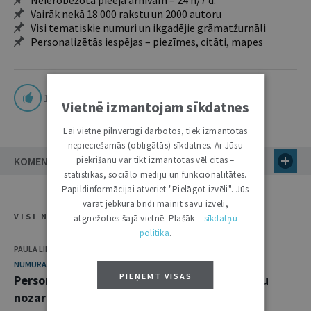
Neierobežota pieeja arhīvam – 24 h/7 d.
Vairāk nekā 18 000 rakstu un 2000 autoru
Visi tematiskie numuri un ikgadējie grāmatžurnāli
Personalizētās iespējas – piezīmes, citāti, mapes
1
Vietnē izmantojam sīkdatnes
Lai vietne pilnvērtīgi darbotos, tiek izmantotas
nepieciešamās (obligātās) sīkdatnes. Ar Jūsu
piekrišanu var tikt izmantotas vēl citas –
KOMENTĀRI
statistikas, sociālo mediju un funkcionalitātes.
Papildinformācijai atveriet "Pielāgot izvēli". Jūs
varat jebkurā brīdī mainīt savu izvēli,
VISI NUMURA RAKSTI
atgriežoties šajā vietnē. Plašāk –
sīkdatņu
politikā
.
PAULA LIPE
NUMURA TĒMA
PIEŅEMT VISAS
Personas datu aizsardzība kā princips, tiesību
nozare un izaicinājums