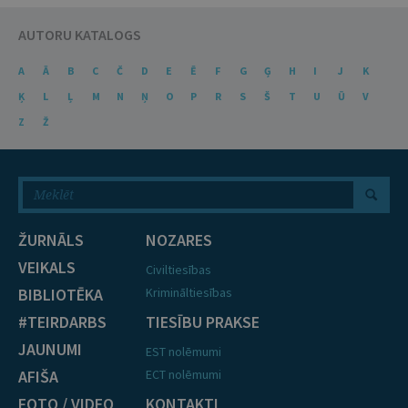
AUTORU KATALOGS
A
Ā
B
C
Č
D
E
Ē
F
G
Ģ
H
I
J
K
Ķ
L
Ļ
M
N
Ņ
O
P
R
S
Š
T
U
Ū
V
Z
Ž
ŽURNĀLS
NOZARES
VEIKALS
Civiltiesības
BIBLIOTĒKA
Krimināltiesības
#TEIRDARBS
TIESĪBU PRAKSE
JAUNUMI
EST nolēmumi
AFIŠA
ECT nolēmumi
FOTO / VIDEO
KONTAKTI