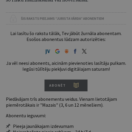
ŠIS RAKSTS PIEEJAMS “JURISTA VĀRDA” ABONENTIEM
Lai lasītu šo rakstu tālāk, Tev jābūt žurnāla abonentam.
Esošos abonentus lūdzam autorizēties:
Ja vēl neesi abonents, aicinām pievienoties lasītāju pulkam.
Iegūsi tūlītēju piekļuvi digitālajam saturam!
ABONĒT
Piedāvājam trīs abonementu veidus. Vienam lietotājam
piemērotākais ir "Mazais" (3, 6 un 12 mēnešiem).
Abonentu ieguvumi:
Pieeja jaunākajam izdevumam