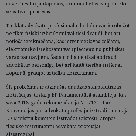
cilvēktiesību jautājumos, krimināllietās vai politiski
sensitīvos procesos.
Turklāt advokātu profesionālo darbību var ierobežot
ne tikai fiziski uzbrukumi vai tieši draudi, bet arī
netieša ietekmēšana, kas ietver neslavas celšanu,
elektronisko izsekošanu vai spiedienu no publiskās
varas pārstāvjiem. Šāda rīcība ne tikai apdraud
advokātus personīgi, bet arī kaitē tiesību sistēmai
kopumā, graujot uzticību tiesiskumam.
Šīs problēmas ir atzinušas daudzas starptautiskas
institūcijas, tostarp EP Parlamentārā asambleja, kas
savā 2018. gada rekomendācijā Nr. 2121 “Par
Konvencijas par advokāta profesiju izstrādi” aicināja
EP Ministru komiteju izstrādāt saistošu Eiropas
tiesisko instrumentu advokāta profesijas
aizsardzībai.