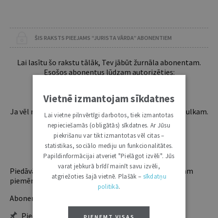
ŠIS RAKSTS PIEEJAMS “JURISTA VĀRDA” ABONENTIEM
Lai lasītu šo rakstu tālāk, Tev jābūt žurnāla abonentam.
Esošos abonentus lūdzam autorizēties:
Vietnē izmantojam sīkdatnes
Ja vēl neesi abonents, aicinām pievienoties lasītāju pulkam.
Lai vietne pilnvērtīgi darbotos, tiek izmantotas
Iegūsi tūlītēju piekļuvi digitālajam saturam!
nepieciešamās (obligātās) sīkdatnes. Ar Jūsu
piekrišanu var tikt izmantotas vēl citas –
statistikas, sociālo mediju un funkcionalitātes.
ABONĒT
Papildinformācijai atveriet "Pielāgot izvēli". Jūs
varat jebkurā brīdī mainīt savu izvēli,
Piedāvājam trīs abonementu veidus. Vienam lietotājam
atgriežoties šajā vietnē. Plašāk –
sīkdatņu
piemērotākais ir "Mazais" (3, 6 un 12 mēnešiem).
politikā
.
Abonentu ieguvumi:
Pieeja jaunākajam izdevumam
PIEŅEMT VISAS