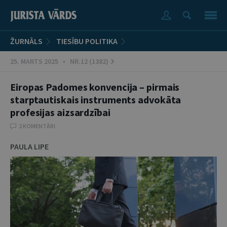
ŽURNĀLS
TIESĪBU POLITIKA
25. MARTS 2025 • NR.12 (1382)
Eiropas Padomes konvencija – pirmais
starptautiskais instruments advokāta
profesijas aizsardzībai
2 KOMENTĀRI
PAULA LIPE