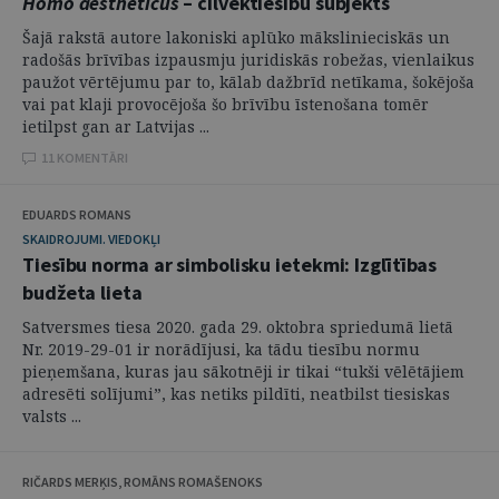
Homo aestheticus
– cilvēktiesību subjekts
Šajā rakstā autore lakoniski aplūko mākslinieciskās un
radošās brīvības izpausmju juridiskās robežas, vienlaikus
paužot vērtējumu par to, kālab dažbrīd netīkama, šokējoša
vai pat klaji provocējoša šo brīvību īstenošana tomēr
ietilpst gan ar Latvijas ...
11 KOMENTĀRI
EDUARDS ROMANS
SKAIDROJUMI. VIEDOKĻI
Tiesību norma ar simbolisku ietekmi: Izglītības
budžeta lieta
Satversmes tiesa 2020. gada 29. oktobra spriedumā lietā
Nr. 2019-29-01 ir norādījusi, ka tādu tiesību normu
pieņemšana, kuras jau sākotnēji ir tikai “tukši vēlētājiem
adresēti solījumi”, kas netiks pildīti, neatbilst tiesiskas
valsts ...
RIČARDS MERĶIS, ROMĀNS ROMAŠENOKS