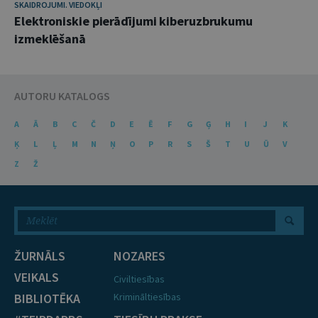
SKAIDROJUMI. VIEDOKĻI
Elektroniskie pierādījumi kiberuzbrukumu
izmeklēšanā
AUTORU KATALOGS
A
Ā
B
C
Č
D
E
Ē
F
G
Ģ
H
I
J
K
Ķ
L
Ļ
M
N
Ņ
O
P
R
S
Š
T
U
Ū
V
Z
Ž
ŽURNĀLS
NOZARES
VEIKALS
Civiltiesības
BIBLIOTĒKA
Krimināltiesības