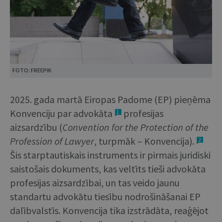
FOTO: FREEPIK
2025. gada martā Eiropas Padome (EP) pieņēma
Konvenciju par advokāta
profesijas
1
aizsardzību (
Convention for the Protection of the
Profession of Lawyer
, turpmāk – Konvencija).
2
Šis starptautiskais instruments ir pirmais juridiski
saistošais dokuments, kas veltīts tieši advokāta
profesijas aizsardzībai, un tas veido jaunu
standartu advokātu tiesību nodrošināšanai EP
dalībvalstīs. Konvencija tika izstrādāta, reaģējot