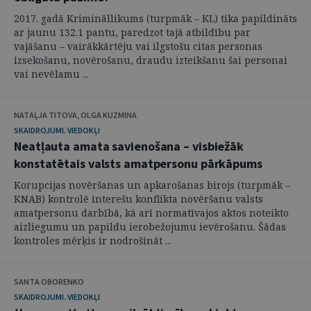
2017. gadā Krimināllikums (turpmāk – KL) tika papildināts
ar jaunu 132.1 pantu, paredzot tajā atbildību par
vajāšanu – vairākkārtēju vai ilgstošu citas personas
izsekošanu, novērošanu, draudu izteikšanu šai personai
vai nevēlamu ...
NATAĻJA TITOVA, OLGA KUZMINA
SKAIDROJUMI. VIEDOKĻI
Neatļauta amata savienošana – visbiežāk
konstatētais valsts amatpersonu pārkāpums
Korupcijas novēršanas un apkarošanas birojs (turpmāk –
KNAB) kontrolē interešu konflikta novēršanu valsts
amatpersonu darbībā, kā arī normatīvajos aktos noteikto
aizliegumu un papildu ierobežojumu ievērošanu. Šādas
kontroles mērķis ir nodrošināt ...
SANTA OBORENKO
SKAIDROJUMI. VIEDOKĻI