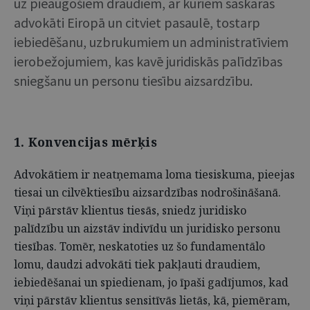
uz pieaugošiem draudiem, ar kuriem saskaras
advokāti Eiropā un citviet pasaulē, tostarp
iebiedēšanu, uzbrukumiem un administratīviem
ierobežojumiem, kas kavē juridiskās palīdzības
sniegšanu un personu tiesību aizsardzību.
1. Konvencijas mērķis
Advokātiem ir neatņemama loma tiesiskuma, pieejas
tiesai un cilvēktiesību aizsardzības nodrošināšanā.
Viņi pārstāv klientus tiesās, sniedz juridisko
palīdzību un aizstāv indivīdu un juridisko personu
tiesības. Tomēr, neskatoties uz šo fundamentālo
lomu, daudzi advokāti tiek pakļauti draudiem,
iebiedēšanai un spiedienam, jo īpaši gadījumos, kad
viņi pārstāv klientus sensitīvās lietās, kā, piemēram,