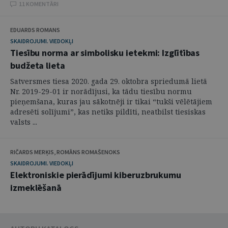
11 KOMENTĀRI
EDUARDS ROMANS
SKAIDROJUMI. VIEDOKĻI
Tiesību norma ar simbolisku ietekmi: Izglītības
budžeta lieta
Satversmes tiesa 2020. gada 29. oktobra spriedumā lietā
Nr. 2019-29-01 ir norādījusi, ka tādu tiesību normu
pieņemšana, kuras jau sākotnēji ir tikai “tukši vēlētājiem
adresēti solījumi”, kas netiks pildīti, neatbilst tiesiskas
valsts ...
RIČARDS MERĶIS, ROMĀNS ROMAŠENOKS
SKAIDROJUMI. VIEDOKĻI
Elektroniskie pierādījumi kiberuzbrukumu
izmeklēšanā