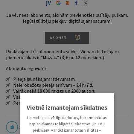
Ja vēl neesi abonents, aicinām pievienoties lasītāju pulkam.
Iegūsi tūlītēju piekļuvi digitālajam saturam!
ABONĒT
Piedāvājam trīs abonementu veidus. Vienam lietotājam
piemērotākais ir "Mazais" (3, 6 un 12 mēnešiem).
Abonentu ieguvumi:
Pieeja jaunākajam izdevumam
Neierobežota pieeja arhīvam – 24 h/7 d.
Vairāk nekā 18 000 rakstu un 2000 autoru
Visi tematiskie numuri un ikgadējie grāmatžurnāli
Personalizētās iespējas – piezīmes, citāti, mapes
Vietnē izmantojam sīkdatnes
Lai vietne pilnvērtīgi darbotos, tiek izmantotas
nepieciešamās (obligātās) sīkdatnes. Ar Jūsu
11
piekrišanu var tikt izmantotas vēl citas –