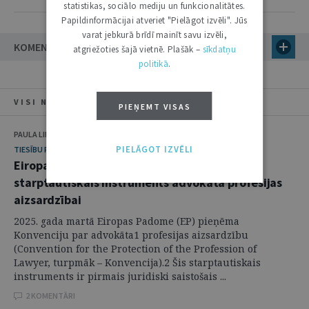
statistikas, sociālo mediju un funkcionalitātes.
Papildinformācijai atveriet "Pielāgot izvēli". Jūs
varat jebkurā brīdī mainīt savu izvēli,
KOMENTĀRI
atgriežoties šajā vietnē. Plašāk –
sīkdatņu
politikā
.
VISI NUMURA RAKSTI
PIEŅEMT VISAS
PAULA LIPE
PIELĀGOT IZVĒLI
TIESĪBU POLITIKA
Eiropas Padomes konvencija – pirmais
starptautiskais instruments advokāta profesijas
aizsardzībai
2025. gada martā Eiropas Padome (EP) pieņēma
Konvenciju par advokāta1 profesijas aizsardzību
(Convention for the Protection of the Profession of
Lawyer, turpmāk – Konvencija).2 Šis starptautiskais
instruments ir pirmais juridiski saistošais ...
2 KOMENTĀRI