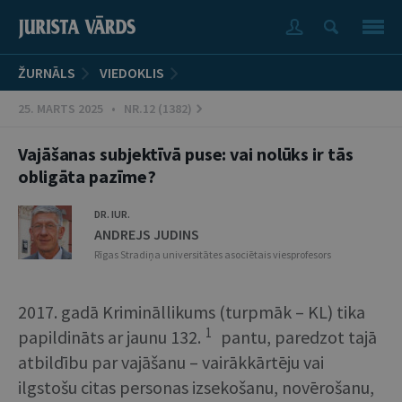
ŽURNĀLS
VIEDOKLIS
25. MARTS 2025 • NR.12 (1382)
Vajāšanas subjektīvā puse: vai nolūks ir tās
obligāta pazīme?
DR. IUR.
ANDREJS JUDINS
Rīgas Stradiņa universitātes asociētais viesprofesors
2017. gadā Krimināllikums (turpmāk – KL) tika
1
papildināts ar jaunu 132.
pantu, paredzot tajā
atbildību par vajāšanu – vairākkārtēju vai
ilgstošu citas personas izsekošanu, novērošanu,