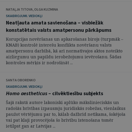
NATAĻJA TITOVA, OLGA KUZMINA
SKAIDROJUMI. VIEDOKĻI
Neatļauta amata savienošana – visbiežāk
konstatētais valsts amatpersonu pārkāpums
Korupcijas novēršanas un apkarošanas birojs (turpmāk –
KNAB) kontrolē interešu konflikta novēršanu valsts
amatpersonu darbībā, kā arī normatīvajos aktos noteikto
aizliegumu un papildu ierobežojumu ievērošanu. Šādas
kontroles mērķis ir nodrošināt ...
SANTA OBORENKO
SKAIDROJUMI. VIEDOKĻI
Homo aestheticus
– cilvēktiesību subjekts
Šajā rakstā autore lakoniski aplūko mākslinieciskās un
radošās brīvības izpausmju juridiskās robežas, vienlaikus
paužot vērtējumu par to, kālab dažbrīd netīkama, šokējoša
vai pat klaji provocējoša šo brīvību īstenošana tomēr
ietilpst gan ar Latvijas ...