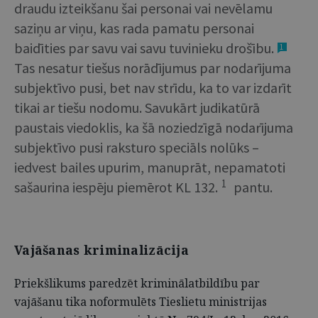
draudu izteikšanu šai personai vai nevēlamu
saziņu ar viņu, kas rada pamatu personai
baidīties par savu vai savu tuvinieku drošību.
1
Tas nesatur tiešus norādījumus par nodarījuma
subjektīvo pusi, bet nav strīdu, ka to var izdarīt
tikai ar tiešu nodomu. Savukārt judikatūrā
paustais viedoklis, ka šā noziedzīgā nodarījuma
subjektīvo pusi raksturo speciāls nolūks –
iedvest bailes upurim, manuprāt, nepamatoti
1
sašaurina iespēju piemērot KL 132.
pantu.
Vajāšanas kriminalizācija
Priekšlikums paredzēt kriminālatbildību par
vajāšanu tika noformulēts Tieslietu ministrijas