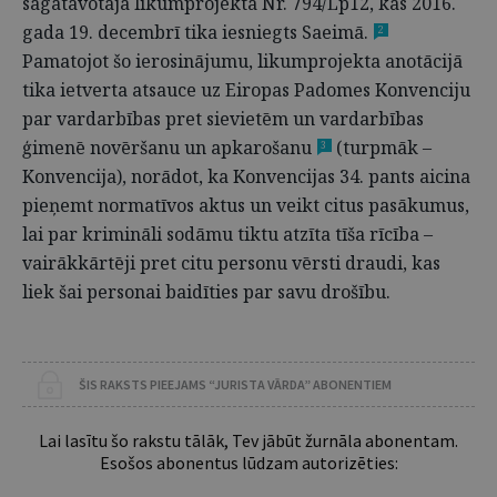
sagatavotajā likumprojektā Nr. 794/Lp12, kas 2016.
gada 19. decembrī tika iesniegts Saeimā.
2
Pamatojot šo ierosinājumu, likumprojekta anotācijā
tika ietverta atsauce uz Eiropas Padomes Konvenciju
par vardarbības pret sievietēm un vardarbības
ģimenē novēršanu un apkarošanu
(turpmāk –
3
Konvencija), norādot, ka Konvencijas 34. pants aicina
pieņemt normatīvos aktus un veikt citus pasākumus,
lai par krimināli sodāmu tiktu atzīta tīša rīcība –
vairākkārtēji pret citu personu vērsti draudi, kas
liek šai personai baidīties par savu drošību.
ŠIS RAKSTS PIEEJAMS “JURISTA VĀRDA” ABONENTIEM
Lai lasītu šo rakstu tālāk, Tev jābūt žurnāla abonentam.
Esošos abonentus lūdzam autorizēties: