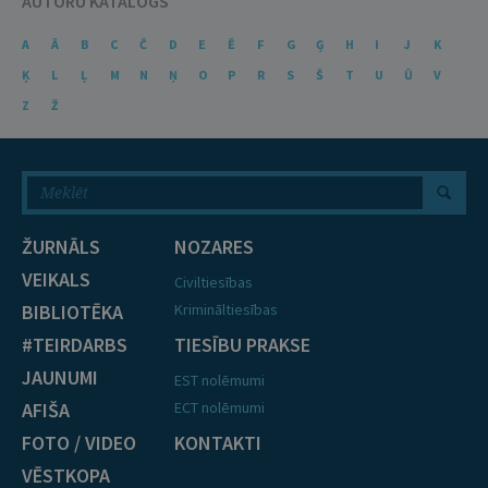
AUTORU KATALOGS
A
Ā
B
C
Č
D
E
Ē
F
G
Ģ
H
I
J
K
Ķ
L
Ļ
M
N
Ņ
O
P
R
S
Š
T
U
Ū
V
Z
Ž
ŽURNĀLS
NOZARES
VEIKALS
Civiltiesības
BIBLIOTĒKA
Krimināltiesības
#TEIRDARBS
TIESĪBU PRAKSE
JAUNUMI
EST nolēmumi
AFIŠA
ECT nolēmumi
FOTO / VIDEO
KONTAKTI
VĒSTKOPA