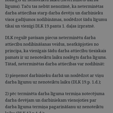
līgums). Taču tas nebūt nenozīmē, ka neterminētas
darba attiecības starp darba devēju un darbinieku
visos gadījumos nodibināmas, noslēdzot šādu līgumu
tikai un vienīgi DLK 19.panta 1. daļas izpratnē.
DLK regulē pavisam piecus neterminētu darba
attiecību nodibināšanas veidus, neatkāpjoties no
principa, ka vienīgais šādu darba attiecību tiesiskais
pamats ir uz nenoteiktu laiku noslēgts darba līgums.
Tātad, neterminētas darba attiecības var nodibināt:
1) pieņemot darbinieku darbā un noslēdzot ar viņu
darba līgumu uz nenoteiktu laiku (DLK 19.p. 1.d.);
2) pēc terminēta darba līguma termiņa notecējuma
darba devējam un darbiniekam vienojoties par
darba līguma termiņa pagarināšanu uz nenoteiktu