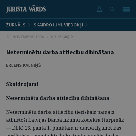
ŽURNĀLS
SKAIDROJUMI. VIEDOKĻI
28. NOVEMBRIS 1996 • NR.26 (40)
Neterminētu darba attiecību dibināšana
ERLENS KALNIŅŠ
Skaidrojumi
Neterminētu darba attiecību dibināšana
Neterminētu darba attiecību tiesiskais pamats
atbilstoši Latvijas Darba likumu kodeksa (turpmāk
— DLK) 16. panta 1. punktam ir darba līgums, kas
noslēgts uz nenoteiktu laiku (neterminēts darba