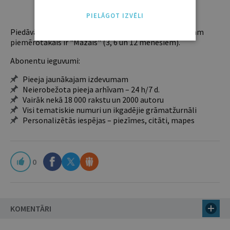
ABONĒT
PIELĀGOT IZVĒLI
Piedāvājam trīs abonementu veidus. Vienam lietotājam
piemērotākais ir "Mazais" (3, 6 un 12 mēnešiem).
Abonentu ieguvumi:
Pieeja jaunākajam izdevumam
Neierobežota pieeja arhīvam – 24 h/7 d.
Vairāk nekā 18 000 rakstu un 2000 autoru
Visi tematiskie numuri un ikgadējie grāmatžurnāli
Personalizētās iespējas – piezīmes, citāti, mapes
0
KOMENTĀRI