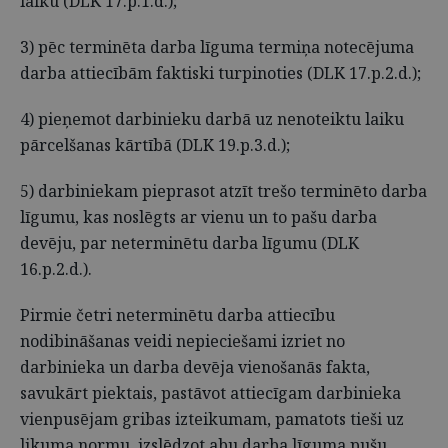
laiku (DLK 17.p.1.d.);
3) pēc terminēta darba līguma termiņa notecējuma
darba attiecībām faktiski turpinoties (DLK 17.p.2.d.);
4) pieņemot darbinieku darbā uz nenoteiktu laiku
pārcelšanas kārtībā (DLK 19.p.3.d.);
5) darbiniekam pieprasot atzīt trešo terminēto darba
līgumu, kas noslēgts ar vienu un to pašu darba
devēju, par neterminētu darba līgumu (DLK
16.p.2.d.).
Pirmie četri neterminētu darba attiecību
nodibināšanas veidi nepieciešami izriet no
darbinieka un darba devēja vienošanās fakta,
savukārt piektais, pastāvot attiecīgam darbinieka
vienpusējam gribas izteikumam, pamatots tieši uz
likuma normu, izslēdzot abu darba līguma pušu