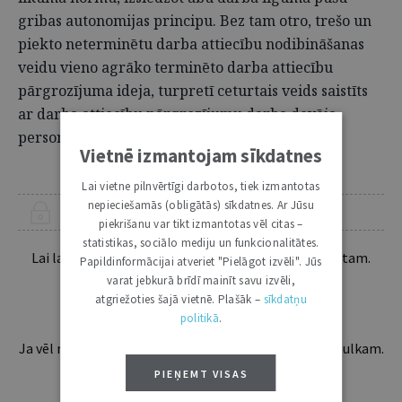
gribas autonomijas principu. Bez tam otro, trešo un
piekto neterminētu darba attiecību nodibināšanas
veidu vieno agrāko terminēto darba attiecību
pārgrozījuma ideja, turpretī ceturtais veids saistīts
ar darba attiecību pārgrozījumu darba devēja
personā.
Vietnē izmantojam sīkdatnes
Lai vietne pilnvērtīgi darbotos, tiek izmantotas
nepieciešamās (obligātās) sīkdatnes. Ar Jūsu
ŠIS RAKSTS PIEEJAMS “JURISTA VĀRDA” ABONENTIEM
piekrišanu var tikt izmantotas vēl citas –
statistikas, sociālo mediju un funkcionalitātes.
Lai lasītu šo rakstu tālāk, Tev jābūt žurnāla abonentam.
Papildinformācijai atveriet "Pielāgot izvēli". Jūs
Esošos abonentus lūdzam autorizēties:
varat jebkurā brīdī mainīt savu izvēli,
atgriežoties šajā vietnē. Plašāk –
sīkdatņu
politikā
.
Ja vēl neesi abonents, aicinām pievienoties lasītāju pulkam.
Iegūsi tūlītēju piekļuvi digitālajam saturam!
PIEŅEMT VISAS