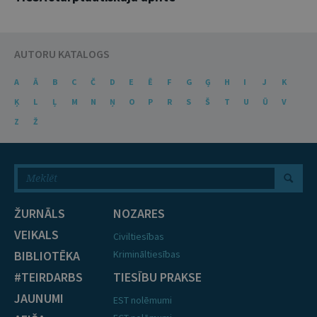
AUTORU KATALOGS
A
Ā
B
C
Č
D
E
Ē
F
G
Ģ
H
I
J
K
Ķ
L
Ļ
M
N
Ņ
O
P
R
S
Š
T
U
Ū
V
Z
Ž
ŽURNĀLS
NOZARES
VEIKALS
Civiltiesības
BIBLIOTĒKA
Krimināltiesības
#TEIRDARBS
TIESĪBU PRAKSE
JAUNUMI
EST nolēmumi