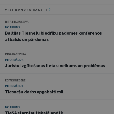
VISI NUMURA RAKSTI
RITA BELOUSOVA
NOTIKUMS
Baltijas Tiesnešu biedrību padomes konference:
atbalsis un pārdomas
INGA KAČEVSKA
INFORMĀCIJA
Juristu izglītošanas lietas: veikums un problēmas
EDĪTE KNĒGERE
INFORMĀCIJA
Tiesnešu darbs apgabaltiesā
NOTIKUMS
TieSA starptautiskajā apritē