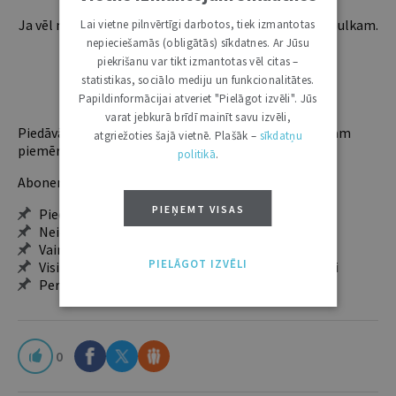
Ja vēl neesi abonents, aicinām pievienoties lasītāju pulkam.
Lai vietne pilnvērtīgi darbotos, tiek izmantotas
Iegūsi tūlītēju piekļuvi digitālajam saturam!
nepieciešamās (obligātās) sīkdatnes. Ar Jūsu
piekrišanu var tikt izmantotas vēl citas –
statistikas, sociālo mediju un funkcionalitātes.
ABONĒT
Papildinformācijai atveriet "Pielāgot izvēli". Jūs
varat jebkurā brīdī mainīt savu izvēli,
Piedāvājam trīs abonementu veidus. Vienam lietotājam
atgriežoties šajā vietnē. Plašāk –
sīkdatņu
piemērotākais ir "Mazais" (3, 6 un 12 mēnešiem).
politikā
.
Abonentu ieguvumi:
PIEŅEMT VISAS
Pieeja jaunākajam izdevumam
Neierobežota pieeja arhīvam – 24 h/7 d.
Vairāk nekā 18 000 rakstu un 2000 autoru
PIELĀGOT IZVĒLI
Visi tematiskie numuri un ikgadējie grāmatžurnāli
Personalizētās iespējas – piezīmes, citāti, mapes
0