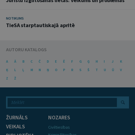
Juristu izglītošanas lietas: veikums un problēmas
NOTIKUMS
TieSA starptautiskajā apritē
AUTORU KATALOGS
A
Ā
B
C
Č
D
E
Ē
F
G
Ģ
H
I
J
K
Ķ
L
Ļ
M
N
Ņ
O
P
R
S
Š
T
U
Ū
V
Z
Ž
ŽURNĀLS
NOZARES
VEIKALS
Civiltiesības
Krimināltiesības