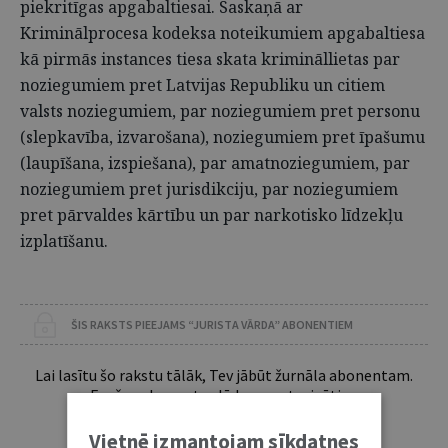
piekritīgas apgabaltiesai. Saskaņā ar
Kriminālprocesa kodeksa noteikumiem apgabaltiesa
kā pirmās instances tiesa skata krimināllietas par
noziegumiem pret Latvijas Republiku un citiem
valsts noziegumiem, par noziegumiem pret personu
(slepkavība, izvarošana), noziegumiem pret īpašumu
(laupīšana, izspiešana), par amatnoziegumiem, par
noziegumiem pret jurisdikciju, par noziegumiem
pret pārvaldes kārtību un par narkotisko līdzekļu
izplatīšanu.
ŠIS RAKSTS PIEEJAMS “JURISTA VĀRDA” ABONENTIEM
Lai lasītu šo rakstu tālāk, Tev jābūt žurnāla abonentam.
Esošos abonentus lūdzam autorizēties:
Vietnē izmantojam sīkdatnes