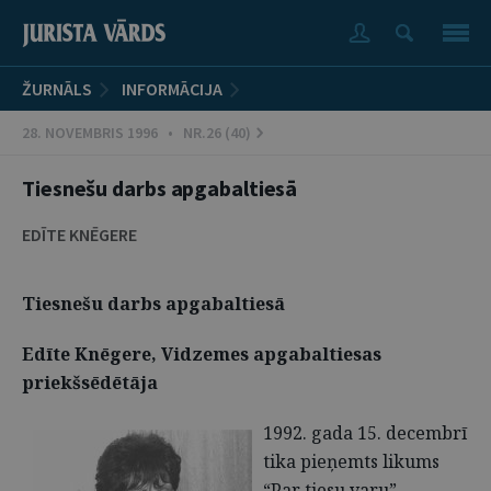
ŽURNĀLS
INFORMĀCIJA
28. NOVEMBRIS 1996 • NR.26 (40)
Tiesnešu darbs apgabaltiesā
EDĪTE KNĒGERE
Tiesnešu darbs apgabaltiesā
Edīte Knēgere, Vidzemes apgabaltiesas
priekšsēdētāja
1992. gada 15. decembrī
tika pieņemts likums
“Par tiesu varu”,