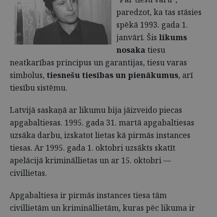
paredzot, ka tas stāsies
spēkā 1993. gada 1.
janvārī. Šis
likums
nosaka
tiesu
neatkarības principus un garantijas, tiesu varas
simbolus,
tiesnešu tiesības un pienākumus
, arī
tiesību sistēmu.
Latvijā saskaņā ar likumu bija jāizveido piecas
apgabaltiesas. 1995. gada 31. martā apgabaltiesas
uzsāka darbu, izskatot lietas kā pirmās instances
tiesas. Ar 1995. gada 1. oktobri uzsākts skatīt
apelācijā krimināllietas un ar 15. oktobri —
civillietas.
Apgabaltiesa ir pirmās instances tiesa tām
civillietām un krimināllietām, kuras pēc likuma ir