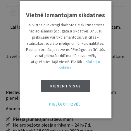
ŠIS RAKSTS PIEEJAMS “JURISTA VĀRDA” ABONENTIEM
Vietnē izmantojam sīkdatnes
Lai vietne pilnvērtīgi darbotos, tiek izmantotas
Lai lasītu šo rakstu tālāk, Tev jābūt žurnāla abonentam.
nepieciešamās (obligātās) sīkdatnes. Ar Jūsu
Esošos abonentus lūdzam autorizēties:
piekrišanu var tikt izmantotas vēl citas –
statistikas, sociālo mediju un funkcionalitātes.
Papildinformācijai atveriet "Pielāgot izvēli". Jūs
varat jebkurā brīdī mainīt savu izvēli,
Ja vēl neesi abonents, aicinām pievienoties lasītāju pulkam.
Iegūsi tūlītēju piekļuvi digitālajam saturam!
atgriežoties šajā vietnē. Plašāk –
sīkdatņu
politikā
.
ABONĒT
PIEŅEMT VISAS
Piedāvājam trīs abonementu veidus. Vienam lietotājam
piemērotākais ir "Mazais" (3, 6 un 12 mēnešiem).
PIELĀGOT IZVĒLI
Abonentu ieguvumi:
Pieeja jaunākajam izdevumam
Neierobežota pieeja arhīvam – 24 h/7 d.
Vairāk nekā 18 000 rakstu un 2000 autoru