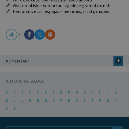
Visi tematiskie numuri un ikgadējie grāmatžurnāli
Personalizētās iespējas – piezīmes, citāti, mapes
0
KOMENTĀRI
AUTORU KATALOGS
A
Ā
B
C
Č
D
E
Ē
F
G
Ģ
H
I
J
K
Ķ
L
Ļ
M
N
Ņ
O
P
R
S
Š
T
U
Ū
V
Z
Ž