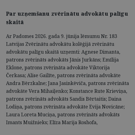
Par uzņemšanu zvērinātu advokātu palīgu
skaitā
Ar Padomes 2026. gada 9. jūnija lēmumu Nr. 183
Latvijas Zvērinātu advokātu kolēģijā zvērinātu
advokātu palīgu skaitā uzņemti: Agnese Dimanta,
patrons zvērināts advokāts Jānis Jurkāns; Emīlija
Eklone, patrons zvērināta advokāte Viktorija
Čerkasa; Alise Gailīte,
patrons zvērināta advokāte
Andra Bērzkalne; Jana Jasinkēviča,
patrons zvērināta
advokāte Vera Mihaiļenko; Konstance Rute Krieviņa,
patrons zvērināts advokāts Sandis Bērtaitis; Daina
Lodiņa,
patrons zvērināta advokāte Evija Novicāne;
Laura Loreta Muciņa,
patrons zvērināts advokāts
Imants Muižnieks; Elīza Marija Roshofa,