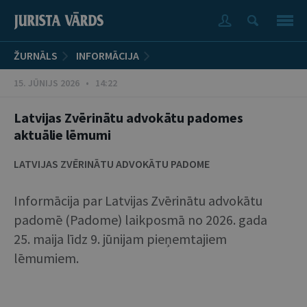
ŽURNĀLS
INFORMĀCIJA
15. JŪNIJS 2026 • 14:22
Latvijas Zvērinātu advokātu padomes
aktuālie lēmumi
LATVIJAS ZVĒRINĀTU ADVOKĀTU PADOME
Informācija par Latvijas Zvērinātu advokātu
padomē (Padome) laikposmā no 2026. gada
25. maija līdz 9. jūnijam pieņemtajiem
lēmumiem.