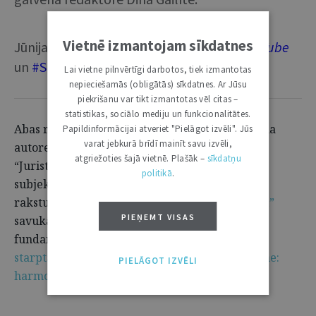
Vietnē izmantojam sīkdatnes
Jūnija raidierakstu skaties un klausies
#YouTube
un
#Spotify
.
Lai vietne pilnvērtīgi darbotos, tiek izmantotas
nepieciešamās (obligātās) sīkdatnes. Ar Jūsu
piekrišanu var tikt izmantotas vēl citas –
statistikas, sociālo mediju un funkcionalitātes.
Abas raidieraksta dalībnieces ir jūnija izdevuma
Papildinformācijai atveriet "Pielāgot izvēli". Jūs
varat jebkurā brīdī mainīt savu izvēli,
autores. Proti, Ph.D. Ilona Kronberga ir jūnija
atgriežoties šajā vietnē. Plašāk –
sīkdatņu
“Jurista Vārda” rakstu kopas "Bērns kā tiesību
politikā
.
subjekts" viesredaktore un arī pati publicējusi
rakstu
“Par līdzdalības principu bērnu tiesībās,”
PIEŅEMT VISAS
savukārt Ph.D. Ineta Ziemele ir sagatavojusi
fundamentālu rakstu
“Latvijai saistošie
starptautiskie cilvēktiesību līgumi un Satversme:
PIELĀGOT IZVĒLI
harmonija, hierarhija, kontrole"
.