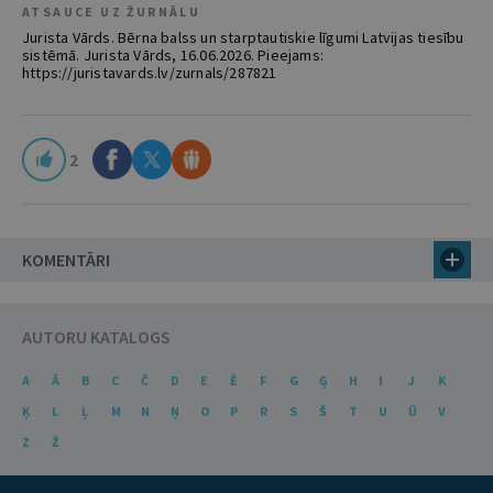
ATSAUCE UZ ŽURNĀLU
Jurista Vārds. Bērna balss un starptautiskie līgumi Latvijas tiesību
sistēmā. Jurista Vārds, 16.06.2026. Pieejams:
https://juristavards.lv/zurnals/287821
2
KOMENTĀRI
AUTORU KATALOGS
A
Ā
B
C
Č
D
E
Ē
F
G
Ģ
H
I
J
K
Ķ
L
Ļ
M
N
Ņ
O
P
R
S
Š
T
U
Ū
V
Z
Ž