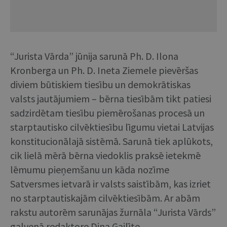
“Jurista Vārda” jūnija sarunā Ph. D. Ilona
Kronberga un Ph. D. Ineta Ziemele pievēršas
diviem būtiskiem tiesību un demokrātiskas
valsts jautājumiem – bērna tiesībām tikt patiesi
sadzirdētam tiesību piemērošanas procesā un
starptautisko cilvēktiesību līgumu vietai Latvijas
konstitucionālajā sistēmā. Sarunā tiek aplūkots,
cik lielā mērā bērna viedoklis praksē ietekmē
lēmumu pieņemšanu un kāda nozīme
Satversmes ietvarā ir valsts saistībām, kas izriet
no starptautiskajām cilvēktiesībām. Ar abām
rakstu autorēm sarunājas žurnāla “Jurista Vārds”
galvenā redaktore Dina Gailīte.