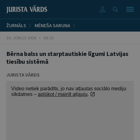
ŽURNĀLS
MĒNEŠA SARUNA
16. JŪNIJS 2026 • 08:15
Bērna balss un starptautiskie līgumi Latvijas
tiesību sistēmā
JURISTA VĀRDS