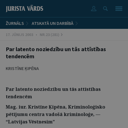
ŽURNĀLS
ATSKATĀ UN DARBĪBĀ
17. JŪNIJS 2003 • NR.23 (281)
Par latento noziedzību un tās attīstības
tendencēm
KRISTĪNE ĶIPĒNA
Par latento noziedzību un tās attīstības
tendencēm
Mag. iur. Kristīne Ķipēna, Kriminoloģisko
pētījumu centra vadošā kriminoloģe, —
“Latvijas Vēstnesim”