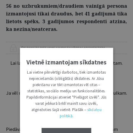
56 no uzbrukumiem/draudiem vainīgā persona
izmantojusi tikai draudus, bet 41 gadījumā tika
lietots spēks, 3 gadījumos respondenti atzina,
ka nezina/neatceras.
ŠIS RAKSTS PIEEJAMS “JURISTA VĀRDA” ABONENTIEM
Vietnē izmantojam sīkdatnes
Lai lasītu šo rakstu tālāk, Tev jābūt žurnāla abonentam.
Esošos abonentus lūdzam autorizēties:
Lai vietne pilnvērtīgi darbotos, tiek izmantotas
nepieciešamās (obligātās) sīkdatnes. Ar Jūsu
piekrišanu var tikt izmantotas vēl citas –
statistikas, sociālo mediju un funkcionalitātes.
Ja vēl neesi abonents, aicinām pievienoties lasītāju pulkam.
Papildinformācijai atveriet "Pielāgot izvēli". Jūs
Iegūsi tūlītēju piekļuvi digitālajam saturam!
varat jebkurā brīdī mainīt savu izvēli,
atgriežoties šajā vietnē. Plašāk –
sīkdatņu
ABONĒT
politikā
.
Piedāvājam trīs abonementu veidus. Vienam lietotājam