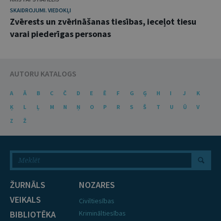
SKAIDROJUMI. VIEDOKĻI
Zvērests un zvērināšanas tiesības, ieceļot tiesu
varai piederīgas personas
AUTORU KATALOGS
A
Ā
B
C
Č
D
E
Ē
F
G
Ģ
H
I
J
K
Ķ
L
Ļ
M
N
Ņ
O
P
R
S
Š
T
U
Ū
V
Z
Ž
ŽURNĀLS
NOZARES
VEIKALS
Civiltiesības
BIBLIOTĒKA
Krimināltiesības