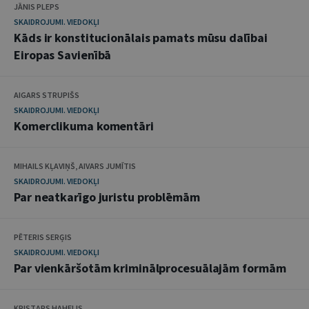
JĀNIS PLEPS
SKAIDROJUMI. VIEDOKĻI
Kāds ir konstitucionālais pamats mūsu dalībai
Eiropas Savienībā
AIGARS STRUPIŠS
SKAIDROJUMI. VIEDOKĻI
Komerclikuma komentāri
MIHAILS KĻAVIŅŠ, AIVARS JUMĪTIS
SKAIDROJUMI. VIEDOKĻI
Par neatkarīgo juristu problēmām
PĒTERIS SERĢIS
SKAIDROJUMI. VIEDOKĻI
Par vienkāršotām kriminālprocesuālajām formām
KRISTAPS HAHELIS