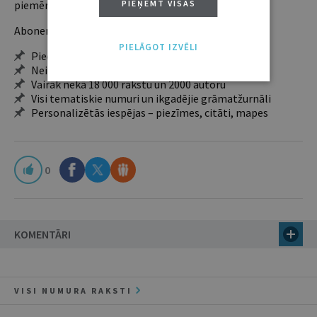
piemērotākais ir "Mazais" (3, 6 un 12 mēnešiem).
PIEŅEMT VISAS
Abonentu ieguvumi:
PIELĀGOT IZVĒLI
Pieeja jaunākajam izdevumam
Neierobežota pieeja arhīvam – 24 h/7 d.
Vairāk nekā 18 000 rakstu un 2000 autoru
Visi tematiskie numuri un ikgadējie grāmatžurnāli
Personalizētās iespējas – piezīmes, citāti, mapes
0
KOMENTĀRI
VISI NUMURA RAKSTI