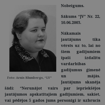
Nobeigums.
Sākums “JV” Nr. 22,
10.06.2003.
Nākamais
jautājums tika
vērsts uz to, lai no
šiem gadījumiem
īpaši izdalītu
vardarbības
gadījumus ģimenē
un mājās.
Foto: Arnis Blumbergs, “LV”
Jautājums skanēja
šādi: “Nerunājot vairs par iepriekšējos
jautājumos apskatītajiem gadījumiem, sakiet,
vai pēdējos 5 gados jums personīgi ir uzbrucis