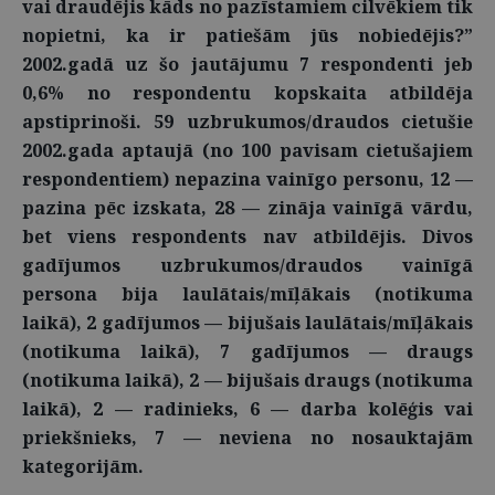
vai draudējis kāds no pazīstamiem cilvēkiem tik
nopietni, ka ir patiešām jūs nobiedējis?”
2002.gadā uz šo jautājumu 7 respondenti jeb
0,6% no respondentu kopskaita atbildēja
apstiprinoši. 59 uzbrukumos/draudos cietušie
2002.gada aptaujā (no 100 pavisam cietušajiem
respondentiem) nepazina vainīgo personu, 12 —
pazina pēc izskata, 28 — zināja vainīgā vārdu,
bet viens respondents nav atbildējis. Divos
gadījumos uzbrukumos/draudos vainīgā
persona bija laulātais/mīļākais (notikuma
laikā), 2 gadījumos — bijušais laulātais/mīļākais
(notikuma laikā), 7 gadījumos — draugs
(notikuma laikā), 2 — bijušais draugs (notikuma
laikā), 2 — radinieks, 6 — darba kolēģis vai
priekšnieks, 7 — neviena no nosauktajām
kategorijām.