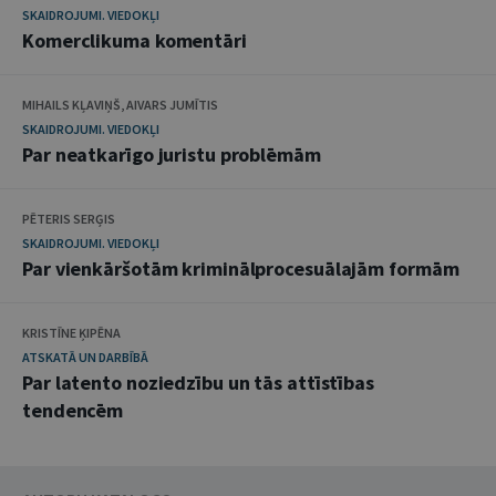
SKAIDROJUMI. VIEDOKĻI
Komerclikuma komentāri
MIHAILS KĻAVIŅŠ, AIVARS JUMĪTIS
SKAIDROJUMI. VIEDOKĻI
Par neatkarīgo juristu problēmām
PĒTERIS SERĢIS
SKAIDROJUMI. VIEDOKĻI
Par vienkāršotām kriminālprocesuālajām formām
KRISTĪNE ĶIPĒNA
ATSKATĀ UN DARBĪBĀ
Par latento noziedzību un tās attīstības
tendencēm