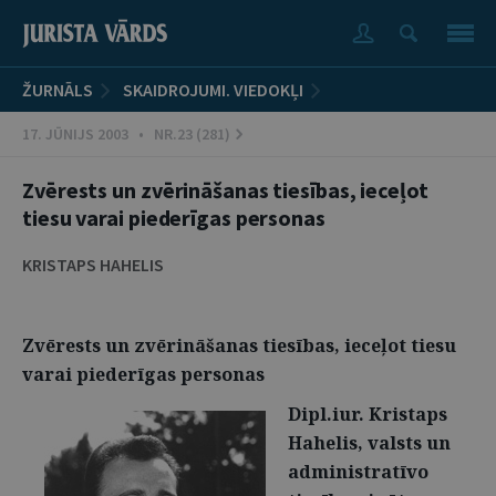
ŽURNĀLS
SKAIDROJUMI. VIEDOKĻI
17. JŪNIJS 2003 • NR.23 (281)
Zvērests un zvērināšanas tiesības, ieceļot
tiesu varai piederīgas personas
KRISTAPS HAHELIS
Zvērests un zvērināšanas tiesības, ieceļot tiesu
varai piederīgas personas
Dipl.iur. Kristaps
Hahelis, valsts un
administratīvo