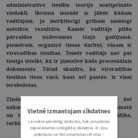
administratīvo tiesību teorijā nostiprināto
viedokli. Ikvienā iestādē ir jābūt kādam
vadītājam, ja mērķtiecīgi gribam sasniegt
noteiktu rezultātu. Kamēr vadītājs pilda
pārvaldes uzdevumus (šajā gadījumā,
piemēram, organizē tiesas darbu), viņam ir
virsvadības tiesības. Tomēr vadītājs nav pat
tiesīgs ieteikt, kā ir jāmotivē kāds procesuālais
dokuments. Tātad skaidrs, ka virsvadības
tiesības tiesu varā, kaut arī pastāv, ir visai
ierobežotas.
Zināma hierarhija tiesu varā pastāv, bet
nākamais, kas jāizvērtē, — vai iecelšana amatā
Vietnē izmantojam sīkdatnes
un tajā skaitā zvērināšana ir virsvaldība,
Lai vietne pilnvērtīgi darbotos, tiek izmantotas
turklāt brīvi izmantojama.
nepieciešamās (obligātās) sīkdatnes. Ar Jūsu
piekrišanu var tikt izmantotas vēl citas –