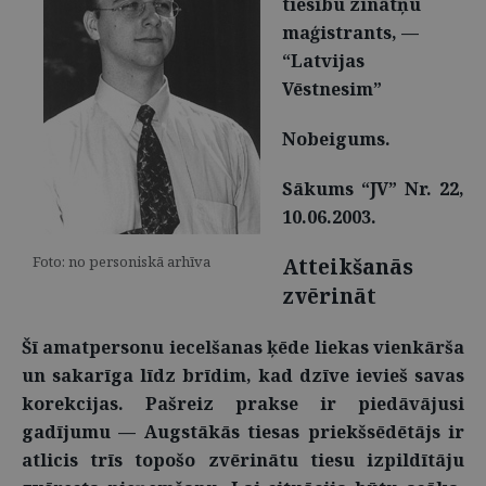
tiesību zinātņu
maģistrants, —
“Latvijas
Vēstnesim”
Nobeigums.
Sākums “JV” Nr. 22,
10.06.2003.
Foto: no personiskā arhīva
Atteikšanās
zvērināt
Šī amatpersonu iecelšanas ķēde liekas vienkārša
un sakarīga līdz brīdim, kad dzīve ievieš savas
korekcijas. Pašreiz prakse ir piedāvājusi
gadījumu — Augstākās tiesas priekšsēdētājs ir
atlicis trīs topošo zvērinātu tiesu izpildītāju