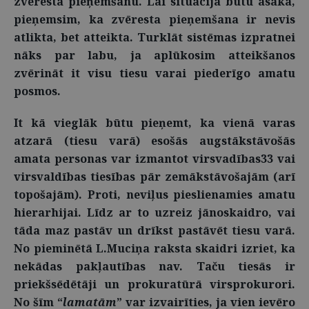
zvēresta pieņemšanu. Lai situācija būtu asāka,
pieņemsim, ka zvēresta pieņemšana ir nevis
atlikta, bet atteikta. Turklāt sistēmas izpratnei
nāks par labu, ja aplūkosim atteikšanos
zvērināt it visu tiesu varai piederīgo amatu
posmos.
It kā vieglāk būtu pieņemt, ka vienā varas
atzarā (tiesu varā) esošās augstākstāvošās
amata personas var izmantot virsvadības33 vai
virsvaldības tiesības pār zemākstāvošajām (arī
topošajām). Proti, neviļus pieslienamies amatu
hierarhijai. Līdz ar to uzreiz jānoskaidro, vai
tāda maz pastāv un drīkst pastāvēt tiesu varā.
No pieminētā L.Muciņa raksta skaidri izriet, ka
nekādas pakļautības nav. Taču tiesās ir
priekšsēdētāji un prokuratūrā virsprokurori.
No šīm “
lamatām
” var izvairīties, ja vien ievēro