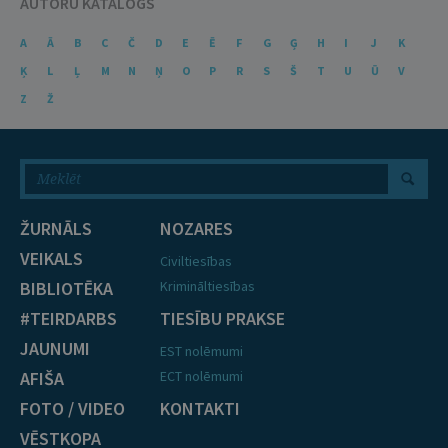
AUTORU KATALOGS
A
Ā
B
C
Č
D
E
Ē
F
G
Ģ
H
I
J
K
Ķ
L
Ļ
M
N
Ņ
O
P
R
S
Š
T
U
Ū
V
Z
Ž
ŽURNĀLS
NOZARES
VEIKALS
Civiltiesības
BIBLIOTĒKA
Krimināltiesības
#TEIRDARBS
TIESĪBU PRAKSE
JAUNUMI
EST nolēmumi
AFIŠA
ECT nolēmumi
FOTO / VIDEO
KONTAKTI
VĒSTKOPA