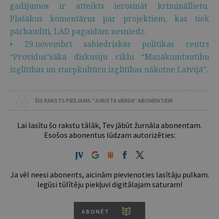
gadījumos ir atteikts ierosināt krimināllietu.
Plašākus komentārus par projektiem, kas tiek
pārbaudīti, LAD pagaidām nesniedz.
• 29.novembrī sabiedriskās politikas centrs
“Providus”sāka diskusiju ciklu “Mazākumtautību
izglītības un starpkultūru izglītības nākotne Latvijā”.
ŠIS RAKSTS PIEEJAMS “JURISTA VĀRDA” ABONENTIEM
Lai lasītu šo rakstu tālāk, Tev jābūt žurnāla abonentam.
Esošos abonentus lūdzam autorizēties:
Ja vēl neesi abonents, aicinām pievienoties lasītāju pulkam.
Iegūsi tūlītēju piekļuvi digitālajam saturam!
ABONĒT