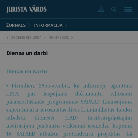
ŽURNĀLS
INFORMĀCIJA
7. DECEMBRIS 2004 • NR.47 (352)
Dienas un darbi
Dienas un darbi
• Pirmdien, 29.novembrī, kā informēja aģentūra
LETA, par iespējamo dokumentu viltošanu
pirmsiestāšanās programmas SAPARD finansējuma
saņemšanai ir ierosinātas divas krimināllietas. Lauku
atbalsta dienests (LAD) tiesībsargājošajām
institūcijām pārbaužu veikšanai iesniedza kopumā
16 SAPARD atbalsta pretendentu projektus. 14