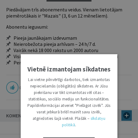
Piedāvājam trīs abonementu veidus. Vienam lietotājam
piemērotākais ir "Mazais" (3, 6 un 12 mēnešiem).
Abonentu ieguvumi:
Pieeja jaunākajam izdevumam
Neierobežota pieeja arhīvam – 24 h/7 d.
Vairāk nekā 18 000 rakstu un 2000 autoru
Visi tematiskie numuri un ikgadējie grāmatžurnāli
Personalizētās iespējas – piezīmes, citāti, mapes
Vietnē izmantojam sīkdatnes
Lai vietne pilnvērtīgi darbotos, tiek izmantotas
nepieciešamās (obligātās) sīkdatnes. Ar Jūsu
0
piekrišanu var tikt izmantotas vēl citas –
statistikas, sociālo mediju un funkcionalitātes.
Papildinformācijai atveriet "Pielāgot izvēli". Jūs
varat jebkurā brīdī mainīt savu izvēli,
KOMENTĀRI
atgriežoties šajā vietnē. Plašāk –
sīkdatņu
politikā
.