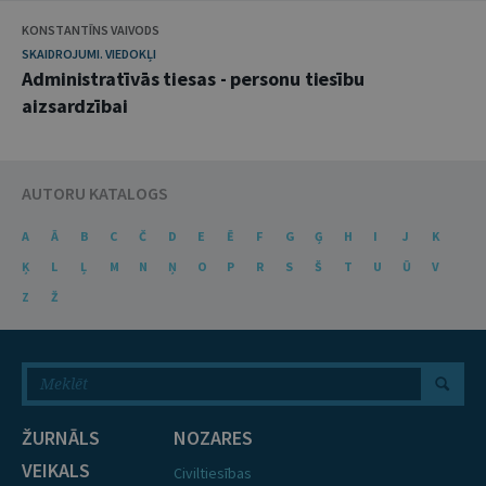
KONSTANTĪNS VAIVODS
SKAIDROJUMI. VIEDOKĻI
Administratīvās tiesas - personu tiesību
aizsardzībai
AUTORU KATALOGS
A
Ā
B
C
Č
D
E
Ē
F
G
Ģ
H
I
J
K
Ķ
L
Ļ
M
N
Ņ
O
P
R
S
Š
T
U
Ū
V
Z
Ž
ŽURNĀLS
NOZARES
VEIKALS
Civiltiesības