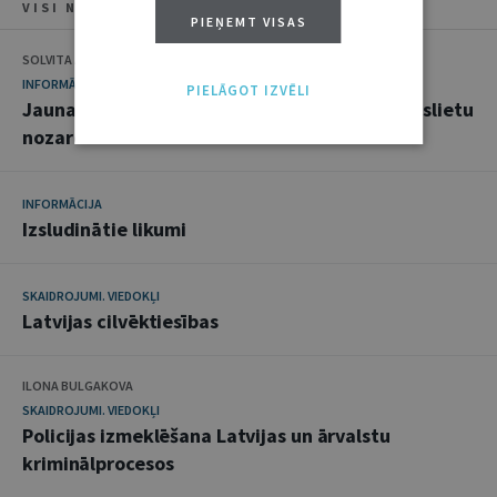
VISI NUMURA RAKSTI
PIEŅEMT VISAS
SOLVITA ĀBOLTIŅA
INFORMĀCIJA
PIELĀGOT IZVĒLI
Jauna valdība, tieslietu ministre un mērķi tieslietu
nozarē
INFORMĀCIJA
Izsludinātie likumi
SKAIDROJUMI. VIEDOKĻI
Latvijas cilvēktiesības
ILONA BULGAKOVA
SKAIDROJUMI. VIEDOKĻI
Policijas izmeklēšana Latvijas un ārvalstu
kriminālprocesos