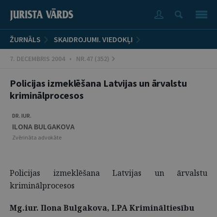
ŽURNĀLS
SKAIDROJUMI. VIEDOKĻI
7. DECEMBRIS 2004 • NR.47 (352)
Policijas izmeklēšana Latvijas un ārvalstu
kriminālprocesos
DR. IUR.
ILONA BULGAKOVA
Zvērināta advokāte
Policijas izmeklēšana Latvijas un ārvalstu
kriminālprocesos
Mg.iur. Ilona Bulgakova, LPA Krimināltiesību