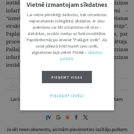
iestāde”, “izziņas iestādes priekšnieks” un “izziņas
Vietnē izmantojam sīkdatnes
izdarītājs” vietā projektā iekļauti jēdzieni –
Lai vietne pilnvērtīgi darbotos, tiek izmantotas
“izmeklēšanas iestāde”, “izmeklēšanas
nepieciešamās (obligātās) sīkdatnes. Ar Jūsu
struktūrvienības vadītājs” un “izmeklētājs”.
piekrišanu var tikt izmantotas vēl citas –
Paplašinās minēto procesa subjektu pilnvaras, par
statistikas, sociālo mediju un funkcionalitātes.
Papildinformācijai atveriet "Pielāgot izvēli". Jūs
procesa virzītāju tiek uzskatīts tikai izmeklētājs.
varat jebkurā brīdī mainīt savu izvēli,
Pašlaik izziņas laikā procesa virzītāji ir izziņas
atgriežoties šajā vietnē. Plašāk –
sīkdatņu
izdarītājs, izziņas iestādes priekšnieks un izziņas
politikā
.
iestāde.
PIEŅEMT VISAS
ŠIS RAKSTS PIEEJAMS “JURISTA VĀRDA” ABONENTIEM
PIELĀGOT IZVĒLI
Lai lasītu šo rakstu tālāk, Tev jābūt žurnāla abonentam.
Esošos abonentus lūdzam autorizēties:
Ja vēl neesi abonents, aicinām pievienoties lasītāju pulkam.