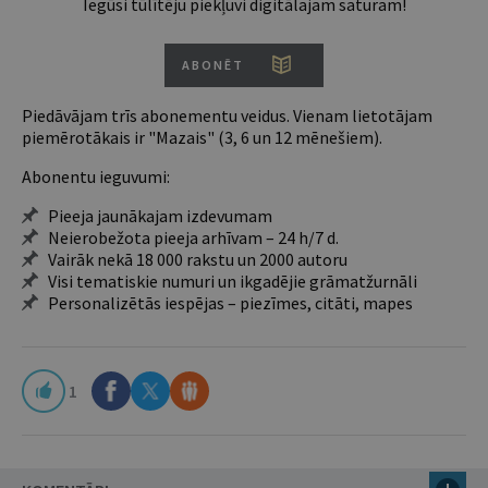
Iegūsi tūlītēju piekļuvi digitālajam saturam!
ABONĒT
Piedāvājam trīs abonementu veidus. Vienam lietotājam
piemērotākais ir "Mazais" (3, 6 un 12 mēnešiem).
Abonentu ieguvumi:
Pieeja jaunākajam izdevumam
Neierobežota pieeja arhīvam – 24 h/7 d.
Vairāk nekā 18 000 rakstu un 2000 autoru
Visi tematiskie numuri un ikgadējie grāmatžurnāli
Personalizētās iespējas – piezīmes, citāti, mapes
1