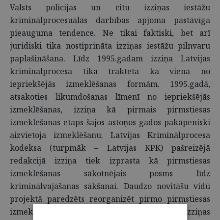
Valsts policijas un citu izziņas iestāžu
kriminālprocesuālās darbības apjoma pastāvīga
pieauguma tendence. Ne tikai faktiski, bet arī
juridiski tika nostiprināta izziņas iestāžu pilnvaru
paplašināšana. Līdz 1995.gadam izziņa Latvijas
kriminālprocesā tika traktēta kā viena no
iepriekšējās izmeklēšanas formām. 1995.gadā,
atsakoties likumdošanas līmenī no iepriekšējās
izmeklēšanas, izziņa kā pirmais pirmstiesas
izmeklēšanas etaps šajos astoņos gados pakāpeniski
aizvietoja izmeklēšanu. Latvijas Kriminālprocesa
kodeksa (turpmāk – Latvijas KPK) pašreizējā
redakcijā izziņa tiek izprasta kā pirmstiesas
izmeklēšanas sākotnējais posms līdz
kriminālvajāšanas sākšanai. Daudzo novitāšu vidū
projektā paredzēts reorganizēt pirmo pirmstiesas
izmeklēšanas posmu – izziņu. Jēdzienu “izziņas