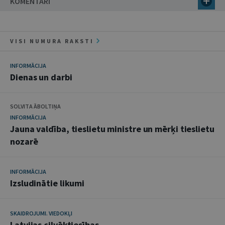
KOMENTĀRI
VISI NUMURA RAKSTI
INFORMĀCIJA
Dienas un darbi
SOLVITA ĀBOLTIŅA
INFORMĀCIJA
Jauna valdība, tieslietu ministre un mērķi tieslietu
nozarē
INFORMĀCIJA
Izsludinātie likumi
SKAIDROJUMI. VIEDOKĻI
Latvijas cilvēktiesības