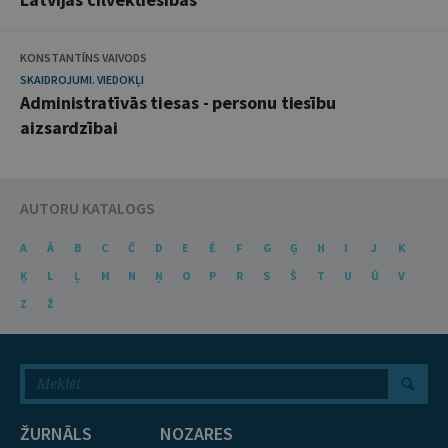
KONSTANTĪNS VAIVODS
SKAIDROJUMI. VIEDOKĻI
Administratīvās tiesas - personu tiesību
aizsardzībai
AUTORU KATALOGS
A
Ā
B
C
Č
D
E
Ē
F
G
Ģ
H
I
J
K
Ķ
L
Ļ
M
N
Ņ
O
P
R
S
Š
T
U
Ū
V
Z
Ž
ŽURNĀLS
NOZARES