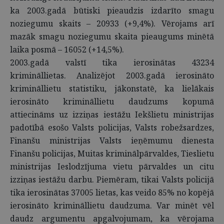
ka 2003.gadā būtiski pieaudzis izdarīto smagu
noziegumu skaits – 20933 (+9,4%). Vērojams arī
mazāk smagu noziegumu skaita pieaugums minētā
laika posmā – 16052 (+14,5%).
2003.gadā valstī tika ierosinātas 43234
krimināllietas. Analizējot 2003.gadā ierosināto
krimināllietu statistiku, jākonstatē, ka lielākais
ierosināto krimināllietu daudzums kopumā
attiecināms uz izziņas iestāžu Iekšlietu ministrijas
padotībā esošo Valsts policijas, Valsts robežsardzes,
Finanšu ministrijas Valsts ieņēmumu dienesta
Finanšu policijas, Muitas kriminālpārvaldes, Tieslietu
ministrijas Ieslodzījuma vietu pārvaldes un citu
izziņas iestāžu darbu. Piemēram, tikai Valsts policijā
tika ierosinātas 37005 lietas, kas veido 85% no kopējā
ierosināto krimināllietu daudzuma. Var minēt vēl
daudz argumentu apgalvojumam, ka vērojama