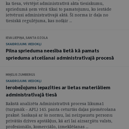
ka tiesa, vērtējot administratīvā akta tiesiskumu,
spriedumā ņem vērā tikai to pamatojumu, ko iestāde
ietvērusi administratīvajā aktā. Šī norma ir daļa no
tiesiskā regulējuma, kas nošķir ...
IEVA LIEPIŅA, SANTA OZOLA
SKAIDROJUMI. VIEDOKĻI
Pilna sprieduma neesība lietā kā pamats
sprieduma atcelšanai administratīvajā procesā
MIĶELIS ZUMBERGS
SKAIDROJUMI. VIEDOKĻI
Ierobežojums iepazīties ar lietas materiāliem
administratīvajā tiesā
Rakstā analizēta Administratīvā procesa likuma1
(turpmāk – APL) 145. panta ceturtās daļas piemērošana
praksē. Saskaņā ar šo normu, lai neizpaustu personu
privātās dzīves apstākļus, kā arī lai aizsargātu valsts,
profesionālo, komerciālo, izmeklēšanas ...