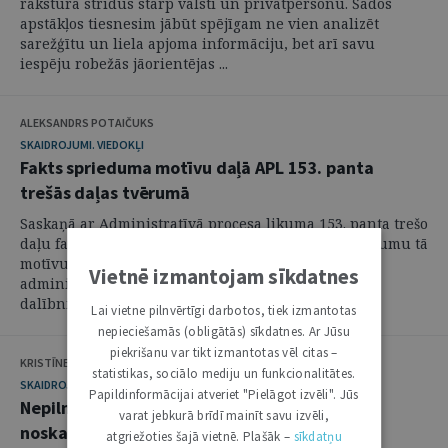
rakstura strīdus starp valsti un privātpersonu. Šādos
apstākļos tiesnesim jābūt spējīgam ne vien analizēt
sarežģītu un liela apjoma informāciju, bet arī savu
iespēju robežās jāorientējas ...
ALEKSANDRS POTAIČUKS
SKAIDROJUMI. VIEDOKĻI
Fakts sprieduma motīvu daļā APL 153. panta
trešās daļas tvērumā
Saskaņā ar Administratīvā procesa likuma 153. panta trešo
daļu fakts, kurš nodibināts ar spēkā stājušos spriedumu tā
motīvu daļā, nav no jauna jāpierāda, izskatot
Vietnē izmantojam sīkdatnes
administratīvo lietu, kurā piedalās tie paši procesa
dalībnieki. Šī raksta mērķis ir ...
Lai vietne pilnvērtīgi darbotos, tiek izmantotas
nepieciešamās (obligātās) sīkdatnes. Ar Jūsu
piekrišanu var tikt izmantotas vēl citas –
KRISTĪNE ZEMĪTE
statistikas, sociālo mediju un funkcionalitātes.
SKAIDROJUMI. VIEDOKĻI
Papildinformācijai atveriet "Pielāgot izvēli". Jūs
Nepilngadīgās personas (bērna) viedokļa
varat jebkurā brīdī mainīt savu izvēli,
noskaidrošana
atgriežoties šajā vietnē. Plašāk –
sīkdatņu