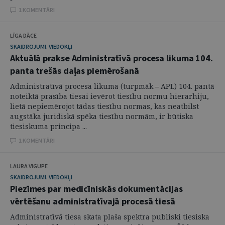
1 KOMENTĀRI
LĪGA DĀCE
SKAIDROJUMI. VIEDOKĻI
Aktuālā prakse Administratīvā procesa likuma 104.
panta trešās daļas piemērošanā
Administratīvā procesa likuma (turpmāk – APL) 104. pantā
noteiktā prasība tiesai ievērot tiesību normu hierarhiju,
lietā nepiemērojot tādas tiesību normas, kas neatbilst
augstāka juridiskā spēka tiesību normām, ir būtiska
tiesiskuma principa ...
1 KOMENTĀRI
LAURA VIGUPE
SKAIDROJUMI. VIEDOKĻI
Piezīmes par medicīniskās dokumentācijas
vērtēšanu administratīvajā procesā tiesā
Administratīvā tiesa skata plaša spektra publiski tiesiska