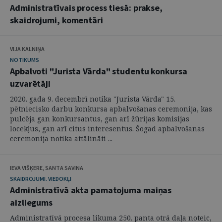
Administratīvais process tiesā: prakse,
skaidrojumi, komentāri
VIJA KALNIŅA
NOTIKUMS
Apbalvoti "Jurista Vārda" studentu konkursa
uzvarētāji
2020. gada 9. decembrī notika "Jurista Vārda" 15.
pētniecisko darbu konkursa apbalvošanas ceremonija, kas
pulcēja gan konkursantus, gan arī žūrijas komisijas
locekļus, gan arī citus interesentus. Šogad apbalvošanas
ceremonija notika attālināti ...
IEVA VIŠĶERE, SANTA SAVINA
SKAIDROJUMI. VIEDOKĻI
Administratīvā akta pamatojuma maiņas
aizliegums
Administratīvā procesa likuma 250. panta otrā daļa noteic,