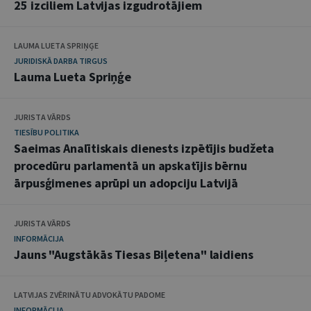
25 izciliem Latvijas izgudrotājiem
LAUMA LUETA SPRIŅĢE
JURIDISKĀ DARBA TIRGUS
Lauma Lueta Spriņģe
JURISTA VĀRDS
TIESĪBU POLITIKA
Saeimas Analītiskais dienests izpētījis budžeta
procedūru parlamentā un apskatījis bērnu
ārpusģimenes aprūpi un adopciju Latvijā
JURISTA VĀRDS
INFORMĀCIJA
Jauns "Augstākās Tiesas Biļetena" laidiens
LATVIJAS ZVĒRINĀTU ADVOKĀTU PADOME
INFORMĀCIJA