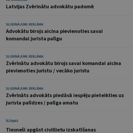
Latvijas Zvērinātu advokātu padomē
SLUDINĀJUMI. REKLĀMA
Advokātu birojs aicina pievienoties savai
komandai jurista palīgu
SLUDINĀJUMI. REKLĀMA
Zvērinātu advokātu birojs savai komandai aicina
pievienoties juristu / vecāko juristu
SLUDINĀJUMI. REKLĀMA
Zvērināts advokāts piedāvā iespēju pieteikties uz
jurista palīdzes / palīga amatu
ĪSZIŅAS
Tiesneši apgūst civillietu izskatīšanas