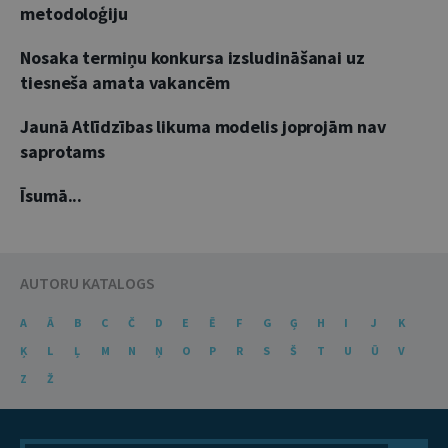
metodoloģiju
Nosaka termiņu konkursa izsludināšanai uz
tiesneša amata vakancēm
Jaunā Atlīdzības likuma modelis joprojām nav
saprotams
Īsumā...
AUTORU KATALOGS
A
Ā
B
C
Č
D
E
Ē
F
G
Ģ
H
I
J
K
Ķ
L
Ļ
M
N
Ņ
O
P
R
S
Š
T
U
Ū
V
Z
Ž