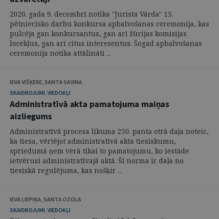
2020. gada 9. decembrī notika "Jurista Vārda" 15.
pētniecisko darbu konkursa apbalvošanas ceremonija, kas
pulcēja gan konkursantus, gan arī žūrijas komisijas
locekļus, gan arī citus interesentus. Šogad apbalvošanas
ceremonija notika attālināti ...
IEVA VIŠĶERE, SANTA SAVINA
SKAIDROJUMI. VIEDOKĻI
Administratīvā akta pamatojuma maiņas
aizliegums
Administratīvā procesa likuma 250. panta otrā daļa noteic,
ka tiesa, vērtējot administratīvā akta tiesiskumu,
spriedumā ņem vērā tikai to pamatojumu, ko iestāde
ietvērusi administratīvajā aktā. Šī norma ir daļa no
tiesiskā regulējuma, kas nošķir ...
IEVA LIEPIŅA, SANTA OZOLA
SKAIDROJUMI. VIEDOKĻI