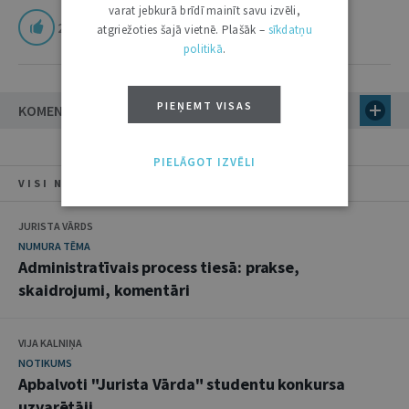
varat jebkurā brīdī mainīt savu izvēli,
2
atgriežoties šajā vietnē. Plašāk –
sīkdatņu
politikā
.
PIEŅEMT VISAS
KOMENTĀRI
PIELĀGOT IZVĒLI
VISI NUMURA RAKSTI
JURISTA VĀRDS
NUMURA TĒMA
Administratīvais process tiesā: prakse,
skaidrojumi, komentāri
VIJA KALNIŅA
NOTIKUMS
Apbalvoti "Jurista Vārda" studentu konkursa
uzvarētāji