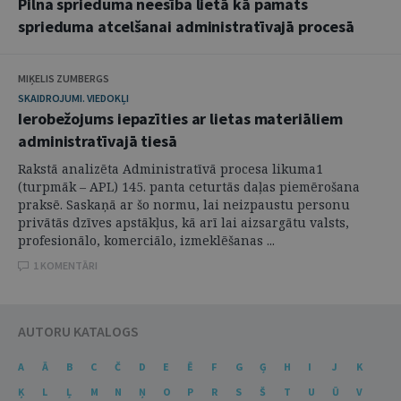
Pilna sprieduma neesība lietā kā pamats
sprieduma atcelšanai administratīvajā procesā
MIĶELIS ZUMBERGS
SKAIDROJUMI. VIEDOKĻI
Ierobežojums iepazīties ar lietas materiāliem
administratīvajā tiesā
Rakstā analizēta Administratīvā procesa likuma1
(turpmāk – APL) 145. panta ceturtās daļas piemērošana
praksē. Saskaņā ar šo normu, lai neizpaustu personu
privātās dzīves apstākļus, kā arī lai aizsargātu valsts,
profesionālo, komerciālo, izmeklēšanas ...
1 KOMENTĀRI
AUTORU KATALOGS
A
Ā
B
C
Č
D
E
Ē
F
G
Ģ
H
I
J
K
Ķ
L
Ļ
M
N
Ņ
O
P
R
S
Š
T
U
Ū
V