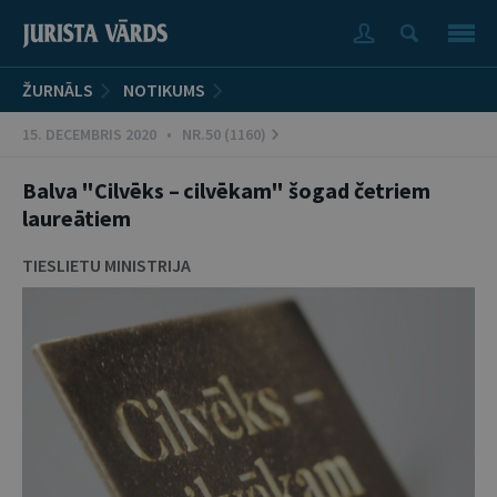
ŽURNĀLS
NOTIKUMS
15. DECEMBRIS 2020 • NR.50 (1160)
Balva "Cilvēks – cilvēkam" šogad četriem
laureātiem
TIESLIETU MINISTRIJA