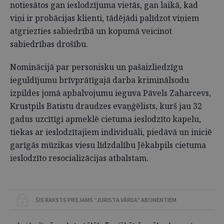
notiesātos gan ieslodzījuma vietās, gan laikā, kad
viņi ir probācijas klienti, tādējādi palīdzot viņiem
atgriezties sabiedrībā un kopumā veicinot
sabiedrības drošību.
Nominācijā par personisku un pašaizliedzīgu
ieguldījumu brīvprātīgajā darba kriminālsodu
izpildes jomā apbalvojumu ieguva Pāvels Zaharcevs,
Krustpils Batistu draudzes evaņģēlists, kurš jau 32
gadus uzcītīgi apmeklē cietuma ieslodzīto kapelu,
tiekas ar ieslodzītajiem individuāli, piedāvā un iniciē
garīgās mūzikas viesu līdzdalību Jēkabpils cietuma
ieslodzīto resocializācijas atbalstam.
ŠIS RAKSTS PIEEJAMS “JURISTA VĀRDA” ABONENTIEM