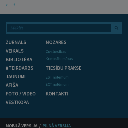
Z
Ž
ŽURNĀLS
NOZARES
VEIKALS
Civiltiesības
BIBLIOTĒKA
Krimināltiesības
#TEIRDARBS
TIESĪBU PRAKSE
JAUNUMI
EST nolēmumi
AFIŠA
ECT nolēmumi
FOTO / VIDEO
KONTAKTI
VĒSTKOPA
MOBILĀ VERSIJA /
PILNĀ VERSIJA