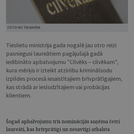
FOTO NO TM ARHĪVA
Tieslietu ministrija gada nogalē jau otro reizi
pasniegusi laureātiem pagājušajā gadā
iedibināto apbalvojumu "Cilvēks – cilvēkam",
kura mērķis ir izteikt atzinību kriminālsodu
izpildes procesā iesaistītajiem brīvprātīgajiem,
kas strādā ar ieslodzītajiem vai probācijas
klientiem.
Šogad apbalvojumu trīs nominācijās saņēma četri
laureāti, kas brīvprātīgi un nesavtīgi atbalsta