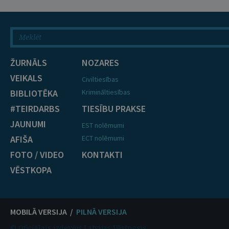
ŽURNĀLS
NOZARES
VEIKALS
Civiltiesības
BIBLIOTĒKA
Krimināltiesības
#TEIRDARBS
TIESĪBU PRAKSE
JAUNUMI
EST nolēmumi
AFIŠA
ECT nolēmumi
FOTO / VIDEO
KONTAKTI
VĒSTKOPA
MOBILĀ VERSIJA /
PILNĀ VERSIJA
© Oficiālais izdevējs Latvijas Vēstnesis