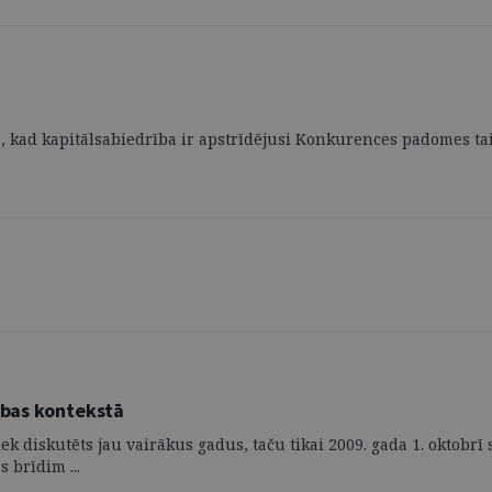
, kad kapitālsabiedrība ir apstrīdējusi Konkurences padomes tai
nības kontekstā
ek diskutēts jau vairākus gadus, taču tikai 2009. gada 1. oktobr
 brīdim ...