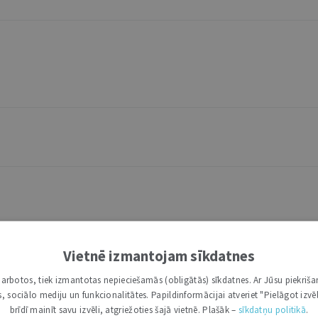
Vietnē izmantojam sīkdatnes
i darbotos, tiek izmantotas nepieciešamās (obligātās) sīkdatnes. Ar Jūsu piekriša
tuvu
kas, sociālo mediju un funkcionalitātes. Papildinformācijai atveriet "Pielāgot izvēl
brīdī mainīt savu izvēli, atgriežoties šajā vietnē. Plašāk –
sīkdatņu politikā
.