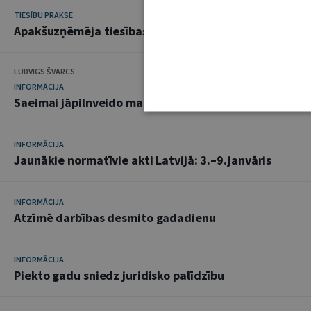
TIESĪBU PRAKSE
Apakšuzņēmēja tiesības vērsties tiesā par iepirkuma
LUDVIGS ŠVARCS
INFORMĀCIJA
Saeimai jāpilnveido mantas konfiskācijas regulējums
INFORMĀCIJA
Jaunākie normatīvie akti Latvijā: 3.–9.janvāris
INFORMĀCIJA
Atzīmē darbības desmito gadadienu
INFORMĀCIJA
Piekto gadu sniedz juridisko palīdzību