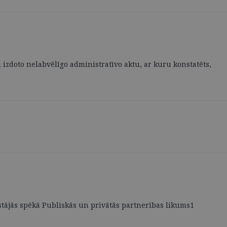
 izdoto nelabvēlīgo administratīvo aktu, ar kuru konstatēts,
ī stājās spēkā Publiskās un privātās partnerības likums1