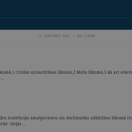
11. JANVĀRIS 2011 • NR.2 (649)
likumā,1 Civilās aizsardzības likumā,2 Meža likumā,3 kā arī atsev
..
ldību institūciju amatpersonu un darbinieku atlīdzības likumā (
a" slejās ...