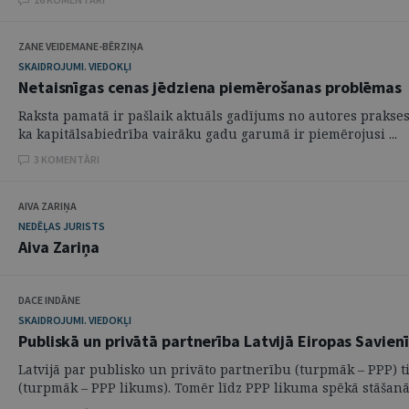
ZANE VEIDEMANE-BĒRZIŅA
SKAIDROJUMI. VIEDOKĻI
Netaisnīgas cenas jēdziena piemērošanas problēmas
Raksta pamatā ir pašlaik aktuāls gadījums no autores prakses
ka kapitālsabiedrība vairāku gadu garumā ir piemērojusi ...
3 KOMENTĀRI
AIVA ZARIŅA
NEDĒĻAS JURISTS
Aiva Zariņa
DACE INDĀNE
SKAIDROJUMI. VIEDOKĻI
Publiskā un privātā partnerība Latvijā Eiropas Savie
Latvijā par publisko un privāto partnerību (turpmāk – PPP) ti
(turpmāk – PPP likums). Tomēr līdz PPP likuma spēkā stāšanās