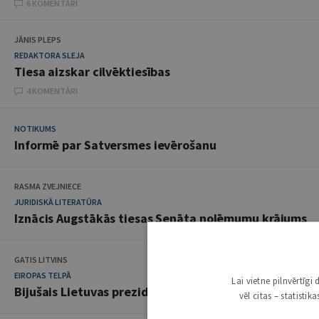
6 KOMENTĀRI
JĀNIS PLEPS
REDAKTORA SLEJA
Tiesa aizskar cilvēktiesības
4 KOMENTĀRI
NOTIKUMS
Informē par Satversmes ievērošanu
RASMA ZVEJNIECE
JURIDISKĀ LITERATŪRA
Iznācis Augstākās tiesas Senāta nolēmumu krājums
GATIS LITVINS
EIROPAS TELPĀ
Lai vietne pilnvērtīg
Bijušais Lietuvas prezidents Rolands Pakss uzvar Lie
vēl citas – statisti