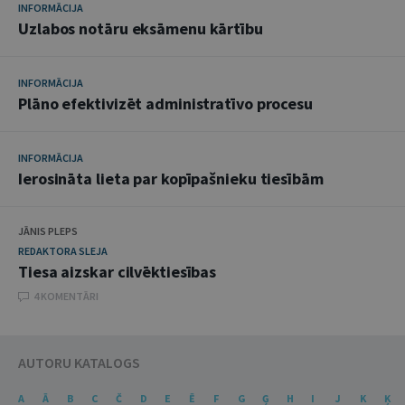
INFORMĀCIJA
Uzlabos notāru eksāmenu kārtību
INFORMĀCIJA
Plāno efektivizēt administratīvo procesu
INFORMĀCIJA
Ierosināta lieta par kopīpašnieku tiesībām
JĀNIS PLEPS
REDAKTORA SLEJA
Tiesa aizskar cilvēktiesības
4 KOMENTĀRI
AUTORU KATALOGS
A
Ā
B
C
Č
D
E
Ē
F
G
Ģ
H
I
J
K
Ķ