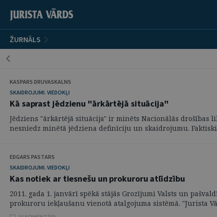
ŽURNĀLS
KASPARS DRUVASKALNS
SKAIDROJUMI. VIEDOKĻI
Kā saprast jēdzienu "ārkārtējā situācija"
Jēdziens "ārkārtējā situācija" ir minēts Nacionālās drošības 
nesniedz minētā jēdziena definīciju un skaidrojumu. Faktiski .
EDGARS PASTARS
SKAIDROJUMI. VIEDOKĻI
Kas notiek ar tiesnešu un prokuroru atlīdzību
2011. gada 1. janvārī spēkā stājās Grozījumi Valsts un pašva
prokuroru iekļaušanu vienotā atalgojuma sistēmā. "Jurista Vārd
16 KOMENTĀRI