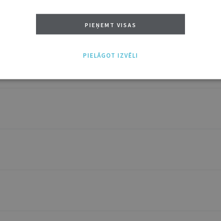
 līguma noteikumu grozīšanu
PIEŅEMT VISAS
PIELĀGOT IZVĒLI