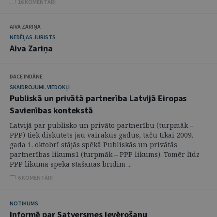
16 KOMENTĀRI
AIVA ZARIŅA
NEDĒĻAS JURISTS
Aiva Zariņa
DACE INDĀNE
SKAIDROJUMI. VIEDOKĻI
Publiskā un privātā partnerība Latvijā Eiropas
Savienības kontekstā
Latvijā par publisko un privāto partnerību (turpmāk –
PPP) tiek diskutēts jau vairākus gadus, taču tikai 2009.
gada 1. oktobrī stājās spēkā Publiskās un privātās
partnerības likums1 (turpmāk – PPP likums). Tomēr līdz
PPP likuma spēkā stāšanās brīdim ...
6 KOMENTĀRI
NOTIKUMS
Informē par Satversmes ievērošanu