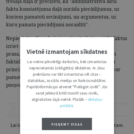
trešajā daļā ir precizēts, ka "administratīvā akta
faktu konstatējuma daļā norāda pierādījumus, uz
kuriem pamatoti secinājumi, un argumentus, uz
kuru pamata pierādījumi noraidīti".
Nepieciešamība administratīvajā aktā norādīt faktus
izriet no objektīvā izmeklēšanas principa, kurš
Vietnē izmantojam sīkdatnes
prasa, lai tiktu noskaidroti visi lietas būtiskie un
faktiskie apstākļi, kā arī no patvaļas aizlieguma
Lai vietne pilnvērtīgi darbotos, tiek izmantotas
nepieciešamās (obligātās) sīkdatnes. Ar Jūsu
principa, saskaņā ar kuru administratīvo aktu var
piekrišanu var tikt izmantotas vēl citas –
pamatot ar faktiem, kuri nepieciešami lēmuma
statistikas, sociālo mediju un funkcionalitātes.
pieņemšanai.
Papildinformācijai atveriet "Pielāgot izvēli". Jūs
varat jebkurā brīdī mainīt savu izvēli,
atgriežoties šajā vietnē. Plašāk –
sīkdatņu
politikā
.
ŠIS RAKSTS PIEEJAMS “JURISTA VĀRDA” ABONENTIEM
Lai lasītu šo rakstu tālāk, Tev jābūt žurnāla abonentam.
PIEŅEMT VISAS
Esošos abonentus lūdzam autorizēties: