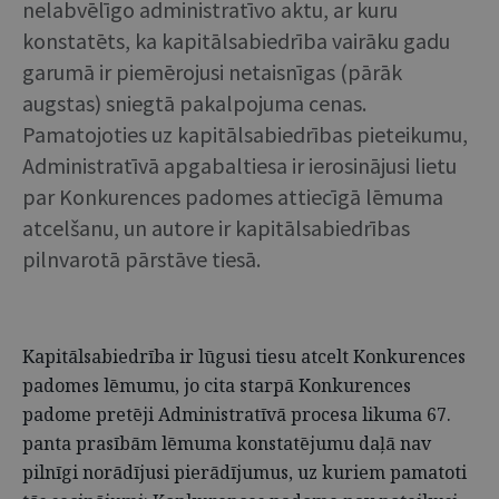
nelabvēlīgo administratīvo aktu, ar kuru
konstatēts, ka kapitālsabiedrība vairāku gadu
garumā ir piemērojusi netaisnīgas (pārāk
augstas) sniegtā pakalpojuma cenas.
Pamatojoties uz kapitālsabiedrības pieteikumu,
Administratīvā apgabaltiesa ir ierosinājusi lietu
par Konkurences padomes attiecīgā lēmuma
atcelšanu, un autore ir kapitālsabiedrības
pilnvarotā pārstāve tiesā.
Kapitālsabiedrība ir lūgusi tiesu atcelt Konkurences
padomes lēmumu, jo cita starpā Konkurences
padome pretēji Administratīvā procesa likuma 67.
panta prasībām lēmuma konstatējumu daļā nav
pilnīgi norādījusi pierādījumus, uz kuriem pamatoti