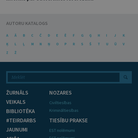
AUTORU KATALOGS
A
Ā
B
C
Č
D
E
Ē
F
G
Ģ
H
I
J
K
Ķ
L
Ļ
M
N
Ņ
O
P
R
S
Š
T
U
Ū
V
Z
Ž
ŽURNĀLS
NOZARES
VEIKALS
Civiltiesības
BIBLIOTĒKA
Krimināltiesības
#TEIRDARBS
TIESĪBU PRAKSE
JAUNUMI
EST nolēmumi