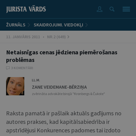
ŽURNĀLS
SKAIDROJUMI. VIEDOKĻI
11. JANVĀRIS 2011 • NR.2 (649)
Netaisnīgas cenas jēdziena piemērošanas
problēmas
3 KOMENTĀRI
LL.M.
ZANE VEIDEMANE-BĒRZIŅA
zvērināta advokāte birojā "Kronbergs & Čukste"
Raksta pamatā ir pašlaik aktuāls gadījums no
autores prakses, kad kapitālsabiedrība ir
apstrīdējusi Konkurences padomes tai izdoto