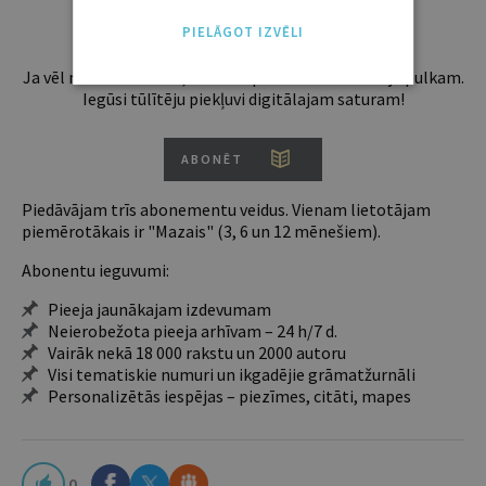
PIELĀGOT IZVĒLI
Ja vēl neesi abonents, aicinām pievienoties lasītāju pulkam.
Iegūsi tūlītēju piekļuvi digitālajam saturam!
ABONĒT
Piedāvājam trīs abonementu veidus. Vienam lietotājam
piemērotākais ir "Mazais" (3, 6 un 12 mēnešiem).
Abonentu ieguvumi:
Pieeja jaunākajam izdevumam
Neierobežota pieeja arhīvam – 24 h/7 d.
Vairāk nekā 18 000 rakstu un 2000 autoru
Visi tematiskie numuri un ikgadējie grāmatžurnāli
Personalizētās iespējas – piezīmes, citāti, mapes
0