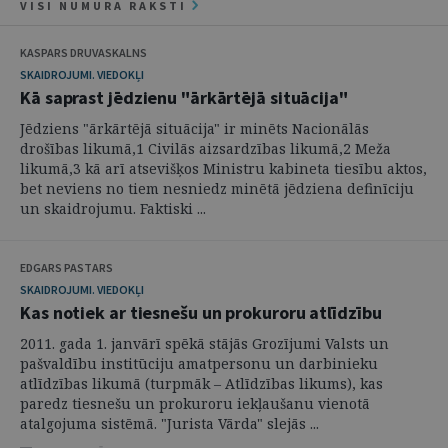
VISI NUMURA RAKSTI
KASPARS DRUVASKALNS
SKAIDROJUMI. VIEDOKĻI
Kā saprast jēdzienu "ārkārtējā situācija"
Jēdziens "ārkārtējā situācija" ir minēts Nacionālās
drošības likumā,1 Civilās aizsardzības likumā,2 Meža
likumā,3 kā arī atsevišķos Ministru kabineta tiesību aktos,
bet neviens no tiem nesniedz minētā jēdziena definīciju
un skaidrojumu. Faktiski ...
EDGARS PASTARS
SKAIDROJUMI. VIEDOKĻI
Kas notiek ar tiesnešu un prokuroru atlīdzību
2011. gada 1. janvārī spēkā stājās Grozījumi Valsts un
pašvaldību institūciju amatpersonu un darbinieku
atlīdzības likumā (turpmāk – Atlīdzības likums), kas
paredz tiesnešu un prokuroru iekļaušanu vienotā
atalgojuma sistēmā. "Jurista Vārda" slejās ...