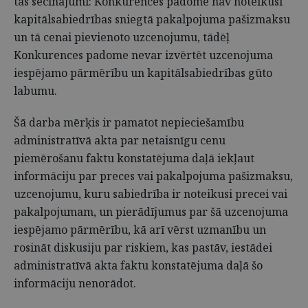
tās secinājumi: Konkurences padome nav noteikusi
kapitālsabiedrības sniegtā pakalpojuma pašizmaksu
un tā cenai pievienoto uzcenojumu, tādēļ
Konkurences padome nevar izvērtēt uzcenojuma
iespējamo pārmērību un kapitālsabiedrības gūto
labumu.
Šā darba mērķis ir pamatot nepieciešamību
administratīvā akta par netaisnīgu cenu
piemērošanu faktu konstatējuma daļā iekļaut
informāciju par preces vai pakalpojuma pašizmaksu,
uzcenojumu, kuru sabiedrība ir noteikusi precei vai
pakalpojumam, un pierādījumus par šā uzcenojuma
iespējamo pārmērību, kā arī vērst uzmanību un
rosināt diskusiju par riskiem, kas pastāv, iestādei
administratīvā akta faktu konstatējuma daļā šo
informāciju nenorādot.