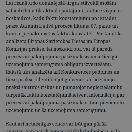
Lai risinātu šo dominējošā tirgus stāvoklī esošām
sabiedrībām tik aktuālo jautājumu, autore vispirms
noskaidros, kādu faktu konstatējumu no iestādes
prasa Administratīvā procesa likuma 67. pants un
kam ir pienākums šos faktus konstatēt. Pēc tam tiks
analizēta Eiropas Savienības Tiesas un Eiropas
Komisijas prakse, lai noskaidrotu, vai tā paredz
preces vai pakalpojuma pašizmaksas un attiecīgā
uzcenojuma samērīguma obligātu izvērtēšanu.
Rakstā tiks analizēta arī Konkurences padomes un
tiesu prakse, identificējot galvenos, ar līdzšinējo
praksi saistītos riskus un pamatojot nepieciešamību
turpmāk faktu konstatējumā ietvert informāciju par
preces vai pakalpojuma pašizmaksu, tam pievienoto
uzcenojumu un šā uzcenojuma samērīgumu.
Kaut arī netaisnīgas cenas var būt gan pārāk
augstas, gan pārāk zemas vai diskriminējošas, šajā