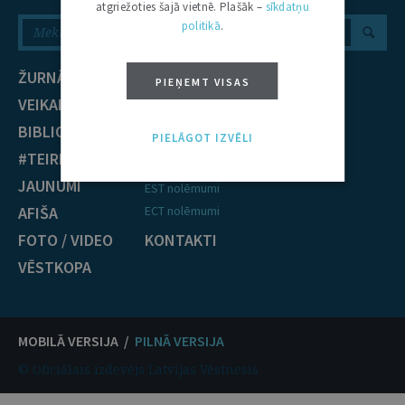
atgriežoties šajā vietnē. Plašāk –
sīkdatņu
politikā
.
ŽURNĀLS
NOZARES
PIEŅEMT VISAS
VEIKALS
Civiltiesības
BIBLIOTĒKA
Krimināltiesības
PIELĀGOT IZVĒLI
#TEIRDARBS
TIESĪBU PRAKSE
JAUNUMI
EST nolēmumi
AFIŠA
ECT nolēmumi
FOTO / VIDEO
KONTAKTI
VĒSTKOPA
MOBILĀ VERSIJA /
PILNĀ VERSIJA
© Oficiālais izdevējs Latvijas Vēstnesis