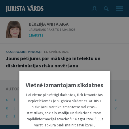
BĒRZIŅA ANITA AIGA
JAUNĀKAIS RAKSTS 14.04.2026
1 RAKSTS
SKAIDROJUMI. VIEDOKĻI
14. APRĪLIS 2026
Jauns pētījums par mākslīgo intelektu un
diskriminācijas risku novēršanu
Vietnē izmantojam sīkdatnes
AUTORU KATALOGS
Lai vietne pilnvērtīgi darbotos, tiek izmantotas
A
Ā
B
C
Č
D
E
Ē
F
G
Ģ
H
I
J
K
nepieciešamās (obligātās) sīkdatnes. Ar Jūsu
piekrišanu var tikt izmantotas vēl citas –
Ķ
L
Ļ
M
N
Ņ
O
P
R
S
Š
T
U
Ū
V
statistikas, sociālo mediju un funkcionalitātes.
Z
Ž
Papildinformācijai atveriet "Pielāgot izvēli". Jūs
varat jebkurā brīdī mainīt savu izvēli,