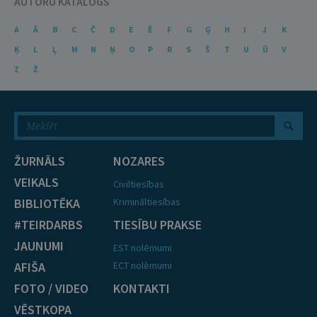
AUTORU KATALOGS
A
Ā
B
C
Č
D
E
Ē
F
G
Ģ
H
I
J
K
Ķ
L
Ļ
M
N
Ņ
O
P
R
S
Š
T
U
Ū
V
Z
Ž
ŽURNĀLS
NOZARES
VEIKALS
Civiltiesības
BIBLIOTĒKA
Krimināltiesības
#TEIRDARBS
TIESĪBU PRAKSE
JAUNUMI
EST nolēmumi
AFIŠA
ECT nolēmumi
FOTO / VIDEO
KONTAKTI
VĒSTKOPA