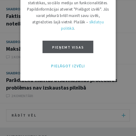
statistikas, sociālo mediju un funkcionalitātes.
Papildinformācijai atveriet "Pielāgot izvēli". Jūs
SKAIDROJUMI. VIEDOKĻI
18. JŪLIJS 2017
Faktiskās maksātnespējas iestāšanās dienas
varat jebkurā brīdī mainīt savu izvēli,
atgriežoties šajā vietnē. Plašāk –
sīkdatņu
noteikšana
politikā
.
SKAIDROJUMI. VIEDOKĻI
24. MARTS 2015
PIEŅEMT VISAS
Maksātnespējas process civilprocesā
1 KOMENTĀRI
PIELĀGOT IZVĒLI
SKAIDROJUMI. VIEDOKĻI
3. MARTS 2015
Parādnieku mantas atsavināšanas procedūras
problēmas nav izskaustas pilnībā
2 KOMENTĀRI
RĀDĪT VĒL