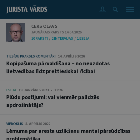
CERS OLAVS
JAUNĀKAIS RAKSTS 14.04.2026
10 RAKSTI
/
2 INTERVIJAS
/
1 ESEJA
TIESĪBU PRAKSES KOMENTĀRI
14. APRĪLIS 2026
Kopīpašuma pārvaldīšana – no neuzdotas
lietvedības līdz prettiesiskai rīcībai
ESEJA
19. JANVĀRIS 2023 • 11:26
Plūdu postījumi: vai vienmēr palīdzēs
apdrošinātājs?
VIEDOKLIS
5. APRĪLIS 2022
Lēmuma par aresta uzlikšanu mantai pārsūdzības
problemātika